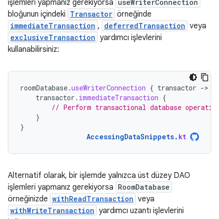
işlemleri yapmanız gerekiyorsa
useWriterConnection
bloğunun içindeki
Transactor
örneğinde
immediateTransaction
,
deferredTransaction
veya
exclusiveTransaction
yardımcı işlevlerini
kullanabilirsiniz:
roomDatabase
.
useWriterConnection
{
transactor
-
transactor
.
immediateTransaction
{
// Perform transactional database operatio
}
}
AccessingDataSnippets
.
kt
Alternatif olarak, bir işlemde yalnızca üst düzey DAO
işlemleri yapmanız gerekiyorsa
RoomDatabase
örneğinizde
withReadTransaction
veya
withWriteTransaction
yardımcı uzantı işlevlerini