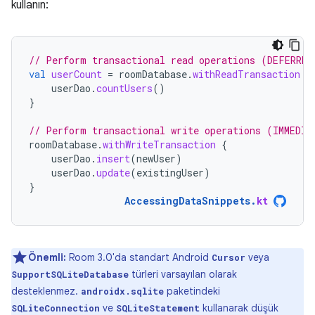
kullanın:
// Perform transactional read operations (DEFERRED
val
userCount
=
roomDatabase
.
withReadTransaction
{
userDao
.
countUsers
()
}
// Perform transactional write operations (IMMEDIA
roomDatabase
.
withWriteTransaction
{
userDao
.
insert
(
newUser
)
userDao
.
update
(
existingUser
)
}
AccessingDataSnippets
.
kt
Önemli:
Room 3.0'da standart Android
veya
Cursor
türleri varsayılan olarak
SupportSQLiteDatabase
desteklenmez.
paketindeki
androidx.sqlite
ve
kullanarak düşük
SQLiteConnection
SQLiteStatement