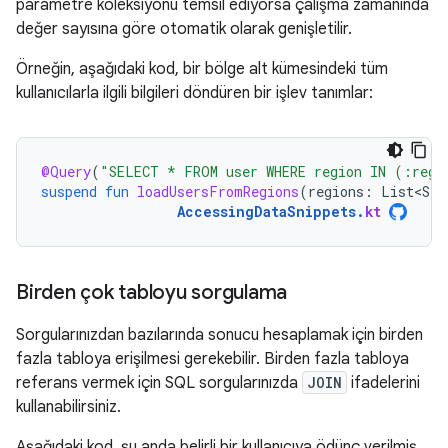
parametre koleksiyonu temsil ediyorsa çalışma zamanında
değer sayısına göre otomatik olarak genişletilir.
Örneğin, aşağıdaki kod, bir bölge alt kümesindeki tüm
kullanıcılarla ilgili bilgileri döndüren bir işlev tanımlar:
@Query
(
"SELECT * FROM user WHERE region IN (:regi
suspend
fun
loadUsersFromRegions
(
regions
:
List<Str
AccessingDataSnippets
.
kt
Birden çok tabloyu sorgulama
Sorgularınızdan bazılarında sonucu hesaplamak için birden
fazla tabloya erişilmesi gerekebilir. Birden fazla tabloya
referans vermek için SQL sorgularınızda
JOIN
ifadelerini
kullanabilirsiniz.
Aşağıdaki kod, şu anda belirli bir kullanıcıya ödünç verilmiş