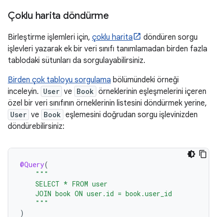
Çoklu harita döndürme
Birleştirme işlemleri için,
çoklu harita
döndüren sorgu
işlevleri yazarak ek bir veri sınıfı tanımlamadan birden fazla
tablodaki sütunları da sorgulayabilirsiniz.
Birden çok tabloyu sorgulama
bölümündeki örneği
inceleyin.
User
ve
Book
örneklerinin eşleşmelerini içeren
özel bir veri sınıfının örneklerinin listesini döndürmek yerine,
User
ve
Book
eşlemesini doğrudan sorgu işlevinizden
döndürebilirsiniz:
@Query
(
"""
    SELECT * FROM user
    JOIN book ON user.id = book.user_id
    """
)