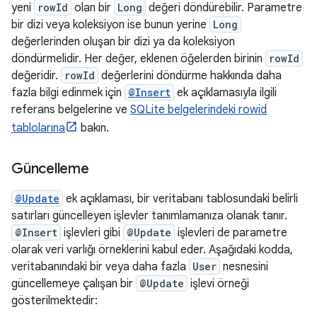
yeni
rowId
olan bir
Long
değeri döndürebilir. Parametre
bir dizi veya koleksiyon ise bunun yerine
Long
değerlerinden oluşan bir dizi ya da koleksiyon
döndürmelidir. Her değer, eklenen öğelerden birinin
rowId
değeridir.
rowId
değerlerini döndürme hakkında daha
fazla bilgi edinmek için
@Insert
ek açıklamasıyla ilgili
referans belgelerine ve
SQLite belgelerindeki rowid
tablolarına
bakın.
Güncelleme
@Update
ek açıklaması, bir veritabanı tablosundaki belirli
satırları güncelleyen işlevler tanımlamanıza olanak tanır.
@Insert
işlevleri gibi
@Update
işlevleri de parametre
olarak veri varlığı örneklerini kabul eder. Aşağıdaki kodda,
veritabanındaki bir veya daha fazla
User
nesnesini
güncellemeye çalışan bir
@Update
işlevi örneği
gösterilmektedir: