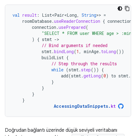
val
result
:
List<Pair<Long
,
String
>>
=
roomDatabase
.
useReaderConnection
{
connection
connection
.
usePrepared
(
"SELECT * FROM user WHERE age > :minA
)
{
stmt
-
// Bind arguments if needed
stmt
.
bindLong
(
1
,
minAge
.
toLong
())
buildList
{
// Step through the results
while
(
stmt
.
step
())
{
add
(
stmt
.
getLong
(
0
)
to
stmt
.
ge
}
}
}
}
AccessingDataSnippets
.
kt
Doğrudan bağlantı üzerinde düşük seviyeli veritabanı