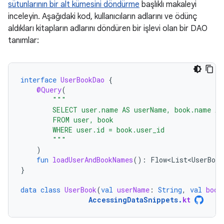
sütunlarının bir alt kümesini döndürme
başlıklı makaleyi
inceleyin. Aşağıdaki kod, kullanıcıların adlarını ve ödünç
aldıkları kitapların adlarını döndüren bir işlevi olan bir DAO
tanımlar:
interface
UserBookDao
{
@Query
(
"""
        SELECT user.name AS userName, book.name AS
        FROM user, book
        WHERE user.id = book.user_id
        """
)
fun
loadUserAndBookNames
():
Flow<List<UserBook
}
data
class
UserBook
(
val
userName
:
String
,
val
book
AccessingDataSnippets
.
kt