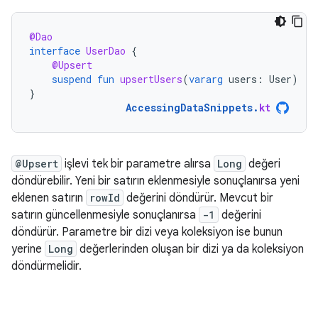
@Dao
interface
UserDao
{
@Upsert
suspend
fun
upsertUsers
(
vararg
users
:
User
)
}
AccessingDataSnippets
.
kt
@Upsert
işlevi tek bir parametre alırsa
Long
değeri
döndürebilir. Yeni bir satırın eklenmesiyle sonuçlanırsa yeni
eklenen satırın
rowId
değerini döndürür. Mevcut bir
satırın güncellenmesiyle sonuçlanırsa
-1
değerini
döndürür. Parametre bir dizi veya koleksiyon ise bunun
yerine
Long
değerlerinden oluşan bir dizi ya da koleksiyon
döndürmelidir.