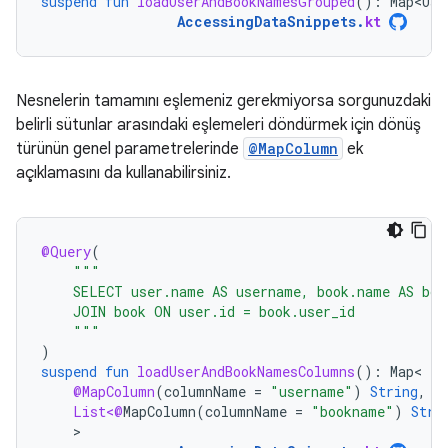
suspend
fun
loadUserAndBookNamesGrouped
():
Map<Use
AccessingDataSnippets
.
kt
Nesnelerin tamamını eşlemeniz gerekmiyorsa sorgunuzdaki
belirli sütunlar arasındaki eşlemeleri döndürmek için dönüş
türünün genel parametrelerinde
@MapColumn
ek
açıklamasını da kullanabilirsiniz.
@Query
(
"""
    SELECT user.name AS username, book.name AS boo
    JOIN book ON user.id = book.user_id
    """
)
suspend
fun
loadUserAndBookNamesColumns
():
Map
@MapColumn
(
columnName
=
"username"
)
String
,
List<@
MapColumn
(
columnName
=
"bookname"
)
Stri
>