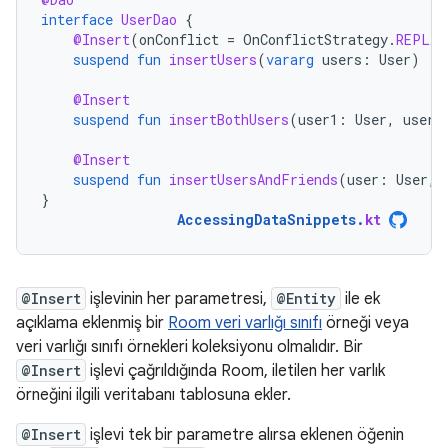
interface
UserDao
{
@Insert
(
onConflict
=
OnConflictStrategy
.
REPLAC
suspend
fun
insertUsers
(
vararg
users
:
User
)
@Insert
suspend
fun
insertBothUsers
(
user1
:
User
,
user2
@Insert
suspend
fun
insertUsersAndFriends
(
user
:
User
,
}
AccessingDataSnippets
.
kt
@Insert
işlevinin her parametresi,
@Entity
ile ek
açıklama eklenmiş bir
Room veri varlığı sınıfı
örneği veya
veri varlığı sınıfı örnekleri koleksiyonu olmalıdır. Bir
@Insert
işlevi çağrıldığında Room, iletilen her varlık
örneğini ilgili veritabanı tablosuna ekler.
@Insert
işlevi tek bir parametre alırsa eklenen öğenin