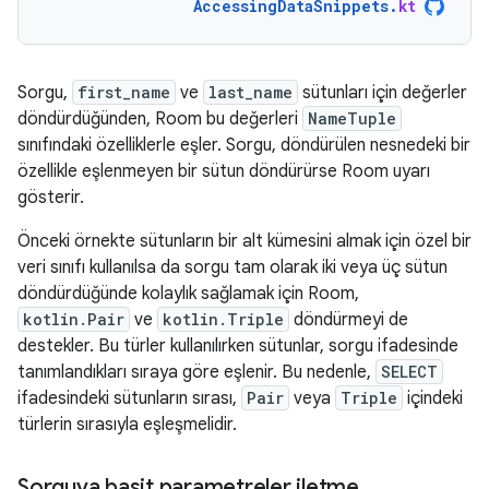
AccessingDataSnippets
.
kt
Sorgu,
first_name
ve
last_name
sütunları için değerler
döndürdüğünden, Room bu değerleri
NameTuple
sınıfındaki özelliklerle eşler. Sorgu, döndürülen nesnedeki bir
özellikle eşlenmeyen bir sütun döndürürse Room uyarı
gösterir.
Önceki örnekte sütunların bir alt kümesini almak için özel bir
veri sınıfı kullanılsa da sorgu tam olarak iki veya üç sütun
döndürdüğünde kolaylık sağlamak için Room,
kotlin.Pair
ve
kotlin.Triple
döndürmeyi de
destekler. Bu türler kullanılırken sütunlar, sorgu ifadesinde
tanımlandıkları sıraya göre eşlenir. Bu nedenle,
SELECT
ifadesindeki sütunların sırası,
Pair
veya
Triple
içindeki
türlerin sırasıyla eşleşmelidir.
Sorguya basit parametreler iletme