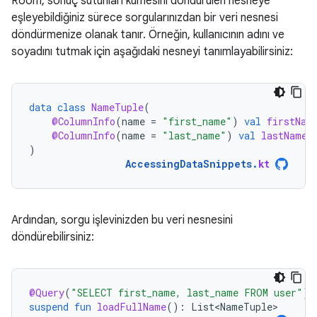
Room, sonuç sütunları kümesini döndürülen nesneye
eşleyebildiğiniz sürece sorgularınızdan bir veri nesnesi
döndürmenize olanak tanır. Örneğin, kullanıcının adını ve
soyadını tutmak için aşağıdaki nesneyi tanımlayabilirsiniz:
data
class
NameTuple
(
@ColumnInfo
(
name
=
"first_name"
)
val
firstNam
@ColumnInfo
(
name
=
"last_name"
)
val
lastName
:
)
AccessingDataSnippets
.
kt
Ardından, sorgu işlevinizden bu veri nesnesini
döndürebilirsiniz:
@Query
(
"SELECT first_name, last_name FROM user"
)
suspend
fun
loadFullName
():
List<NameTuple>