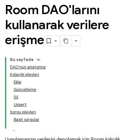
Room DAO'larını
kullanarak verilere
erişme
Bu sayfada
DAO'nun anatomisi
Kolaylık işlevleri
Ekle
Güncelleme
Sil
Upsert
Sorgu işlevleri
Basit sorgular
Uygulamanızın verilerini depolamak için Room kalıcılık