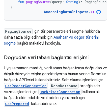
fun
pagingSource
(
query
:
String
):
PagingSource<
}
AccessingDataSnippets
.
kt
PagingSource
için tür parametreleri seçme hakkında
daha fazla bilgi edinmek için
Anahtar ve değer türlerini
seçme
başlıklı makaleyi inceleyin.
Doğrudan veritabanı bağlantısı erişimi
Uygulamanızın mantığı, veritabanı bağlantısına doğrudan ve
düşük düzeyde erişim gerektiriyorsa bunun yerine Room'un
bağlantı API'lerini kullanabilirsiniz. Salt okuma işlemleri için
useReaderConnection
,
RoomDatabase
örneğinizde
yazma işlemleri için
useWriterConnection
kullanarak
bağlantı elde edebilir ve ifadeleri yürütmek için
usePrepared
kullanabilirsiniz: