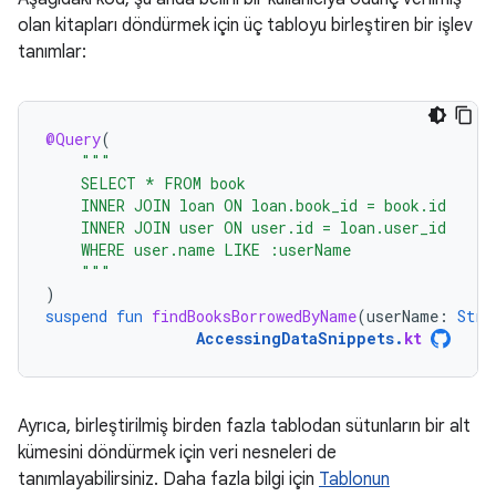
olan kitapları döndürmek için üç tabloyu birleştiren bir işlev
tanımlar:
@Query
(
"""
    SELECT * FROM book
    INNER JOIN loan ON loan.book_id = book.id
    INNER JOIN user ON user.id = loan.user_id
    WHERE user.name LIKE :userName
    """
)
suspend
fun
findBooksBorrowedByName
(
userName
:
Stri
AccessingDataSnippets
.
kt
Ayrıca, birleştirilmiş birden fazla tablodan sütunların bir alt
kümesini döndürmek için veri nesneleri de
tanımlayabilirsiniz. Daha fazla bilgi için
Tablonun