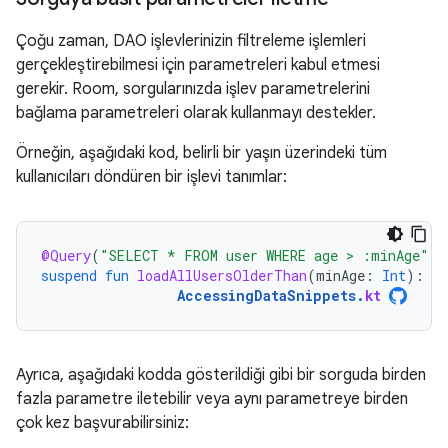
Çoğu zaman, DAO işlevlerinizin filtreleme işlemleri
gerçekleştirebilmesi için parametreleri kabul etmesi
gerekir. Room, sorgularınızda işlev parametrelerini
bağlama parametreleri olarak kullanmayı destekler.
Örneğin, aşağıdaki kod, belirli bir yaşın üzerindeki tüm
kullanıcıları döndüren bir işlevi tanımlar:
@Query
(
"SELECT * FROM user WHERE age > :minAge"
)
suspend
fun
loadAllUsersOlderThan
(
minAge
:
Int
):
Ar
AccessingDataSnippets
.
kt
Ayrıca, aşağıdaki kodda gösterildiği gibi bir sorguda birden
fazla parametre iletebilir veya aynı parametreye birden
çok kez başvurabilirsiniz: