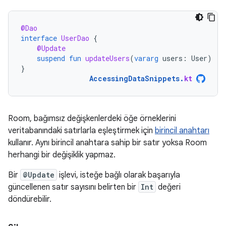
@Dao
interface
UserDao
{
@Update
suspend
fun
updateUsers
(
vararg
users
:
User
)
}
AccessingDataSnippets
.
kt
Room, bağımsız değişkenlerdeki öğe örneklerini
veritabanındaki satırlarla eşleştirmek için
birincil anahtarı
kullanır. Aynı birincil anahtara sahip bir satır yoksa Room
herhangi bir değişiklik yapmaz.
Bir
@Update
işlevi, isteğe bağlı olarak başarıyla
güncellenen satır sayısını belirten bir
Int
değeri
döndürebilir.