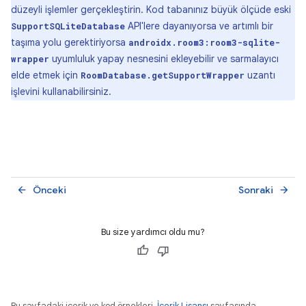
düzeyli işlemler gerçekleştirin. Kod tabanınız büyük ölçüde eski
API'lere dayanıyorsa ve artımlı bir
SupportSQLiteDatabase
taşıma yolu gerektiriyorsa
androidx.room3:room3-sqlite-
uyumluluk yapay nesnesini ekleyebilir ve sarmalayıcı
wrapper
elde etmek için
uzantı
RoomDatabase.getSupportWrapper
işlevini kullanabilirsiniz.
Önceki
Sonraki
arrow_back
arrow_forward
Bu size yardımcı oldu mu?
Bu sayfadaki içerik ve kod örnekleri,
İçerik Lisansı
sayfasında