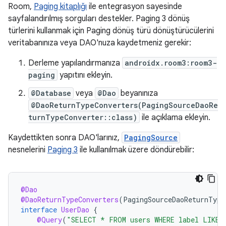
Room,
Paging kitaplığı
ile entegrasyon sayesinde
sayfalandırılmış sorguları destekler. Paging 3 dönüş
türlerini kullanmak için Paging dönüş türü dönüştürücülerini
veritabanınıza veya DAO'nuza kaydetmeniz gerekir:
Derleme yapılandırmanıza
androidx.room3:room3-
paging
yapıtını ekleyin.
@Database
veya
@Dao
beyanınıza
@DaoReturnTypeConverters(PagingSourceDaoRe
turnTypeConverter::class)
ile açıklama ekleyin.
Kaydettikten sonra DAO'larınız,
PagingSource
nesnelerini
Paging 3
ile kullanılmak üzere döndürebilir:
@Dao
@DaoReturnTypeConverters
(
PagingSourceDaoReturnType
interface
UserDao
{
@Query
(
"SELECT * FROM users WHERE label LIKE 