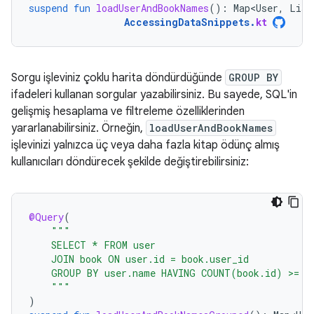
suspend
fun
loadUserAndBookNames
():
Map<User
,
List
AccessingDataSnippets
.
kt
Sorgu işleviniz çoklu harita döndürdüğünde
GROUP BY
ifadeleri kullanan sorgular yazabilirsiniz. Bu sayede, SQL'in
gelişmiş hesaplama ve filtreleme özelliklerinden
yararlanabilirsiniz. Örneğin,
loadUserAndBookNames
işlevinizi yalnızca üç veya daha fazla kitap ödünç almış
kullanıcıları döndürecek şekilde değiştirebilirsiniz:
@Query
(
"""
    SELECT * FROM user
    JOIN book ON user.id = book.user_id
    GROUP BY user.name HAVING COUNT(book.id) >= 3
    """
)