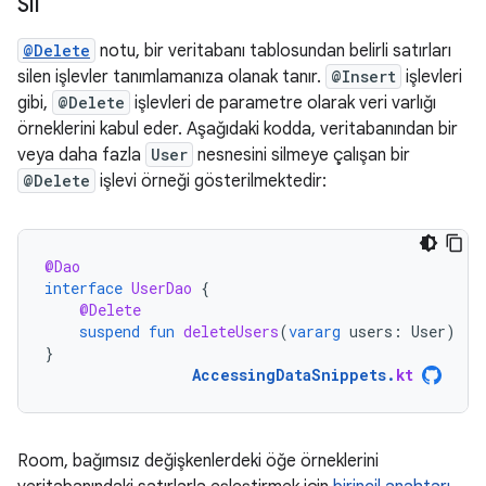
Sil
@Delete
notu, bir veritabanı tablosundan belirli satırları
silen işlevler tanımlamanıza olanak tanır.
@Insert
işlevleri
gibi,
@Delete
işlevleri de parametre olarak veri varlığı
örneklerini kabul eder. Aşağıdaki kodda, veritabanından bir
veya daha fazla
User
nesnesini silmeye çalışan bir
@Delete
işlevi örneği gösterilmektedir:
@Dao
interface
UserDao
{
@Delete
suspend
fun
deleteUsers
(
vararg
users
:
User
)
}
AccessingDataSnippets
.
kt
Room, bağımsız değişkenlerdeki öğe örneklerini