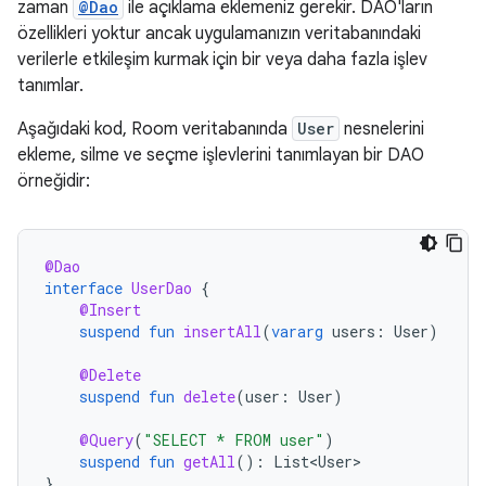
zaman
@Dao
ile açıklama eklemeniz gerekir. DAO'ların
özellikleri yoktur ancak uygulamanızın veritabanındaki
verilerle etkileşim kurmak için bir veya daha fazla işlev
tanımlar.
Aşağıdaki kod, Room veritabanında
User
nesnelerini
ekleme, silme ve seçme işlevlerini tanımlayan bir DAO
örneğidir:
@Dao
interface
UserDao
{
@Insert
suspend
fun
insertAll
(
vararg
users
:
User
)
@Delete
suspend
fun
delete
(
user
:
User
)
@Query
(
"SELECT * FROM user"
)
suspend
fun
getAll
():
List<User>
}