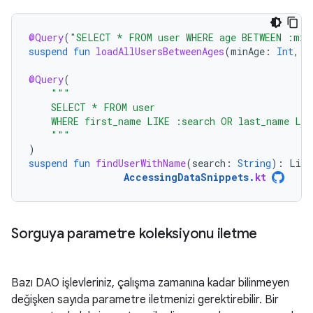
@Query
(
"SELECT * FROM user WHERE age BETWEEN :min
suspend
fun
loadAllUsersBetweenAges
(
minAge
:
Int
,
m
@Query
(
"""
    SELECT * FROM user
    WHERE first_name LIKE :search OR last_name LIK
    """
)
suspend
fun
findUserWithName
(
search
:
String
):
List
AccessingDataSnippets
.
kt
Sorguya parametre koleksiyonu iletme
Bazı DAO işlevleriniz, çalışma zamanına kadar bilinmeyen
değişken sayıda parametre iletmenizi gerektirebilir. Bir