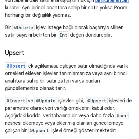
veritabanındaki satırlarla eşleştirmek için
birincil anahtarı
kullanır. Aynı birincil anahtara sahip bir satır yoksa Room
herhangi bir değişiklik yapmaz.
Bir
@Delete
işlevi isteğe bağlı olarak başarıyla silinen
satır sayısını belirten bir
Int
değeri döndürebilir.
Upsert
@Upsert
ek açıklaması, eşleşen satır olmadığında varlık
örnekleri ekleyen işlevler tanımlamanıza veya aynı birincil
anahtara sahip bir satır zaten varsa bunları
güncellemenize olanak tanır.
@Insert
ve
@Update
işlevleri gibi,
@Upsert
işlevleri de
parametre olarak veri varlığı örneklerini kabul eder.
Aşağıdaki kodda, veritabanına bir veya daha fazla
User
nesnesi eklemeye veya eklenmiş olanları güncellemeye
çalışan bir
@Upsert
işlevi örneği gösterilmektedir: