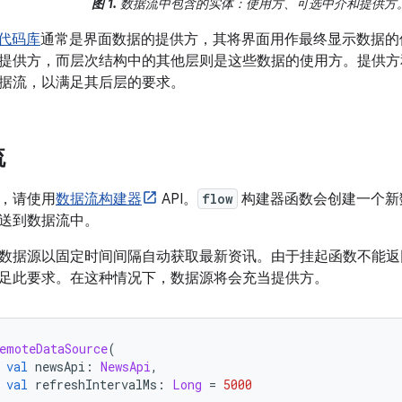
图 1.
数据流中包含的实体：使用方、可选中介和提供方
代码库
通常是界面数据的提供方，其将界面用作最终显示数据的
提供方，而层次结构中的其他层则是这些数据的使用方。提供方
据流，以满足其后层的要求。
流
，请使用
数据流构建器
API。
flow
构建器函数会创建一个新
送到数据流中。
数据源以固定时间间隔自动获取最新资讯。由于挂起函数不能返
足此要求。在这种情况下，数据源将会充当提供方。
emoteDataSource
(
val
 newsApi
:
NewsApi
,
val
 refreshIntervalMs
:
Long
=
5000