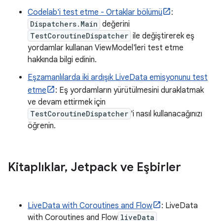
Codelab'i test etme - Ortaklar bölümü
:
Dispatchers.Main
değerini
TestCoroutineDispatcher
ile değiştirerek eş
yordamlar kullanan ViewModel'leri test etme
hakkında bilgi edinin.
Eşzamanlılarda iki ardışık LiveData emisyonunu test
etme
: Eş yordamların yürütülmesini duraklatmak
ve devam ettirmek için
TestCoroutineDispatcher
'i nasıl kullanacağınızı
öğrenin.
Kitaplıklar
,
Jetpack ve Eşbirler
LiveData with Coroutines and Flow
: LiveData
with Coroutines and Flow
liveData