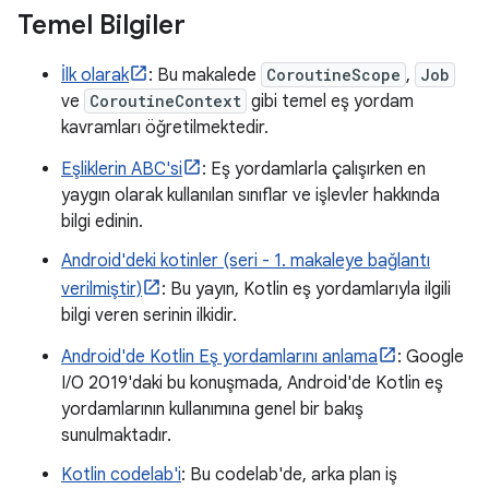
Temel Bilgiler
İlk olarak
: Bu makalede
CoroutineScope
,
Job
ve
CoroutineContext
gibi temel eş yordam
kavramları öğretilmektedir.
Eşliklerin ABC'si
: Eş yordamlarla çalışırken en
yaygın olarak kullanılan sınıflar ve işlevler hakkında
bilgi edinin.
Android'deki kotinler (seri - 1. makaleye bağlantı
verilmiştir)
: Bu yayın, Kotlin eş yordamlarıyla ilgili
bilgi veren serinin ilkidir.
Android'de Kotlin Eş yordamlarını anlama
: Google
I/O 2019'daki bu konuşmada, Android'de Kotlin eş
yordamlarının kullanımına genel bir bakış
sunulmaktadır.
Kotlin codelab'i
: Bu codelab'de, arka plan iş