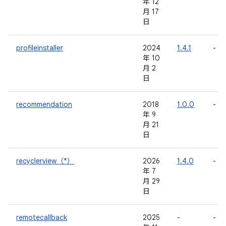
年 12
月 17
日
profileinstaller
2024
1.4.1
-
年 10
月 2
日
recommendation
2018
1.0.0
-
年 9
月 21
日
recyclerview（*）
2026
1.4.0
-
年 7
月 29
日
remotecallback
2025
-
-