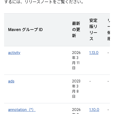
するには、リリースノートをご覧ください。
安定
リ
最新
版リ
ー
Maven グループ ID
の更
リー
候
新
ス
版
activity
2026
1.13.0
-
年 3
月 11
日
ads
2023
-
-
年 3
月 8
日
annotation（*）
2026
1.10.0
-