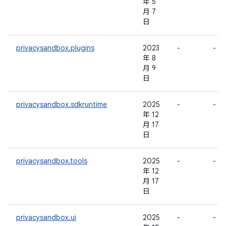
年 5
月 7
日
privacysandbox.plugins
2023
-
-
年 8
月 9
日
privacysandbox.sdkruntime
2025
-
-
年 12
月 17
日
privacysandbox.tools
2025
-
-
年 12
月 17
日
privacysandbox.ui
2025
-
-