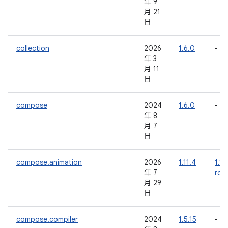
年 9
月 21
日
collection
2026
1.6.0
-
年 3
月 11
日
compose
2024
1.6.0
-
年 8
月 7
日
compose.animation
2026
1.11.4
1.12
年 7
rc0
月 29
日
compose.compiler
2024
1.5.15
-