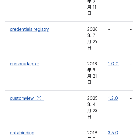
年 3
月 11
日
credentials.registry
2026
-
-
年 7
月 29
日
cursoradapter
2018
1.0.0
-
年 9
月 21
日
customview（*）
2025
1.2.0
-
年 4
月 23
日
databinding
2019
3.5.0
-