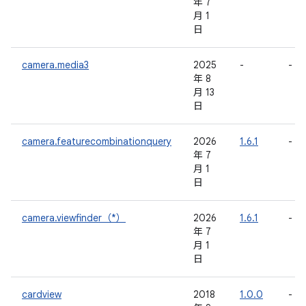
年 7
月 1
日
camera.media3
2025
-
-
年 8
月 13
日
camera.featurecombinationquery
2026
1.6.1
-
年 7
月 1
日
camera.viewfinder（*）
2026
1.6.1
-
年 7
月 1
日
cardview
2018
1.0.0
-