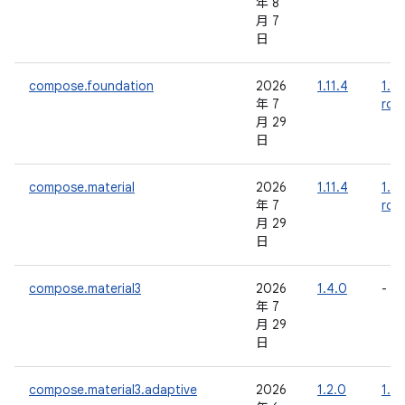
年 8
月 7
日
compose.foundation
2026
1.11.4
1.12
年 7
rc0
月 29
日
compose.material
2026
1.11.4
1.12
年 7
rc0
月 29
日
compose.material3
2026
1.4.0
-
年 7
月 29
日
compose.material3.adaptive
2026
1.2.0
1.3.