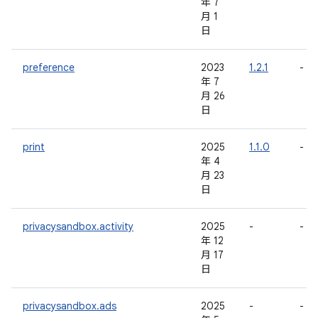
年 7
月 1
日
preference
2023
1.2.1
-
年 7
月 26
日
print
2025
1.1.0
-
年 4
月 23
日
privacysandbox.activity
2025
-
-
年 12
月 17
日
privacysandbox.ads
2025
-
-