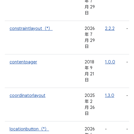
年 7
月 29
日
constraintlayout（*）
2026
2.2.2
-
年 7
月 29
日
contentpager
2018
1.0.0
-
年 9
月 21
日
coordinatorlayout
2025
1.3.0
-
年 2
月 26
日
locationbutton（*）
2026
-
-