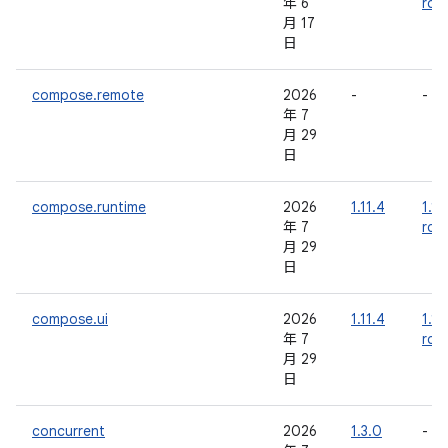
年 6
rc0
月 17
日
compose.remote
2026
-
-
年 7
月 29
日
compose.runtime
2026
1.11.4
1.12
年 7
rc0
月 29
日
compose.ui
2026
1.11.4
1.12
年 7
rc0
月 29
日
concurrent
2026
1.3.0
-