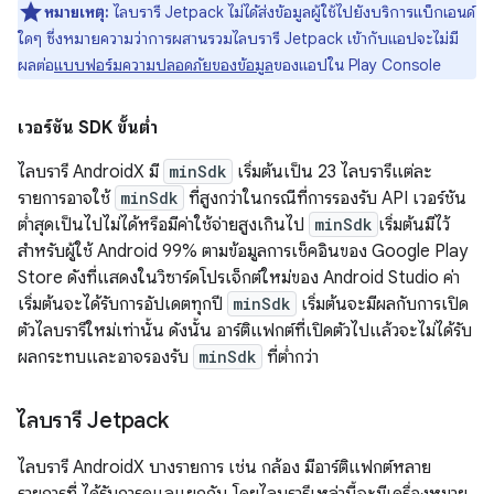
หมายเหตุ:
ไลบรารี Jetpack ไม่ได้ส่งข้อมูลผู้ใช้ไปยังบริการแบ็กเอนด์
ใดๆ ซึ่งหมายความว่าการผสานรวมไลบรารี Jetpack เข้ากับแอปจะไม่มี
ผลต่อ
แบบฟอร์มความปลอดภัยของข้อมูล
ของแอปใน Play Console
เวอร์ชัน SDK ขั้นต่ำ
ไลบรารี AndroidX มี
minSdk
เริ่มต้นเป็น 23 ไลบรารีแต่ละ
รายการอาจใช้
minSdk
ที่สูงกว่าในกรณีที่การรองรับ API เวอร์ชัน
ต่ำสุดเป็นไปไม่ได้หรือมีค่าใช้จ่ายสูงเกินไป
minSdk
เริ่มต้นมีไว้
สำหรับผู้ใช้ Android 99% ตามข้อมูลการเช็คอินของ Google Play
Store ดังที่แสดงในวิซาร์ดโปรเจ็กต์ใหม่ของ Android Studio ค่า
เริ่มต้นจะได้รับการอัปเดตทุกปี
minSdk
เริ่มต้นจะมีผลกับการเปิด
ตัวไลบรารีใหม่เท่านั้น ดังนั้น อาร์ติแฟกต์ที่เปิดตัวไปแล้วจะไม่ได้รับ
ผลกระทบและอาจรองรับ
minSdk
ที่ต่ำกว่า
ไลบรารี Jetpack
ไลบรารี AndroidX บางรายการ เช่น กล้อง มีอาร์ติแฟกต์หลาย