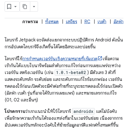
ภาพรวม
|
ทั้งหมด
|
เสถียร
|
RC
|
เบต้า
|
อัลฟ่า
ไลบรารี Jetpack จะจัดส่งแยกจากระบบปฏิบัติการ Android ดังนั้น
การอัปเดตไลบรารีจึงเกิดขึ้นได้โดยอิสระและบ่อยขึ้น
ไลบรารีใช้
การกำหนดเวอร์ชันเชิงความหมายที่เข้มงวด
เพื่อความ
เข้ากันได้แบบไบนารีพร้อมลำดับการแก้ไขก่อนการเผยแพร่ระหว่าง
เวอร์ชัน สตริงเวอร์ชัน (เช่น
1.0.1-beta02
) มีตัวเลข 3 ตัวที่
แสดงระดับหลัก ระดับย่อย และระดับการแก้ไขข้อบกพร่อง เวอร์ชัน
ทดลองใช้ก่อนเปิดตัวจะมีคำต่อท้ายที่ระบุระยะทดลองใช้ก่อนเปิดตัว
(อัลฟ่า เบต้า รุ่นที่อาจได้รับการเผยแพร่) และหมายเลขการแก้ไข
(01, 02 และอื่นๆ)
โปรดทราบ
ว่าเราแนะนำให้ใช้ไลบรารี
androidx
แต่ไม่บังคับ
เพื่อรักษาความเข้ากันได้ของแหล่งที่มาในเวอร์ชันย่อย เนื่องจากการ
อัปเดตเวอร์ชันหลักจะบังคับให้ย้ายข้อมูลอาร์ติแฟกต์ทั้งหมดที่ขึ้น