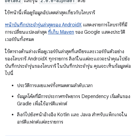
beta02
และรุ่น
2.0.0-alpha01
ด้วย
ใช้หน้านี้เพื่อดูข้อมูลอัปเดตล่าสุดเกี่ยวกับไลบรารี
หน้าบันทึกประจำรุ่นล่าสุดของ AndroidX
แสดงรายการไลบรารีที่มี
การเปลี่ยนแปลงล่าสุด
ที่เก็บ Maven
ของ Google แสดงประวัติ
เวอร์ชันทั้งหมด
ใช้ตารางด้านล่างเพื่อดูเวอร์ชันล่าสุดที่เสถียรและเวอร์ชันตัวอย่าง
ของไลบรารี AndroidX ทุกรายการ ลิงก์ในแต่ละแถวจะนำคุณไปยัง
บันทึกประจำรุ่นของไลบรารี ในบันทึกประจำรุ่น คุณจะเห็นข้อมูลต่อ
ไปนี้
ประวัติการเผยแพร่ทั้งหมดตามลำดับเวลา
ข้อมูลโค้ดที่มีการประกาศทรัพยากร Dependency เริ่มต้นของ
Gradle เพื่อใช้อาร์ติแฟกต์
ลิงก์ไปยังหน้าอ้างอิง Kotlin และ Java สำหรับแพ็กเกจใน
อาร์ติแฟกต์แต่ละรายการ