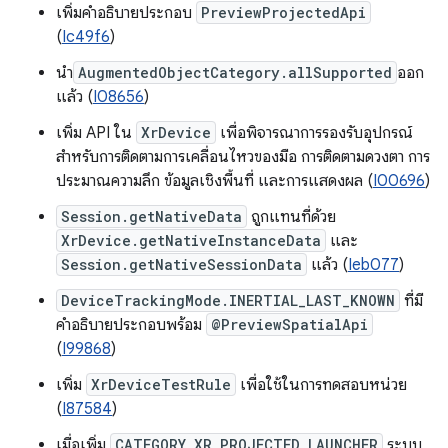
เพิ่มคำอธิบายประกอบ
PreviewProjectedApi
(
Ic49f6
)
นำ
AugmentedObjectCategory.allSupported
ออก
แล้ว (
I08656
)
เพิ่ม API ใน
XrDevice
เพื่อพิจารณาการรองรับอุปกรณ์
สำหรับการติดตามการเคลื่อนไหวของมือ การติดตามดวงตา การ
ประมาณความลึก ข้อมูลเชิงพื้นที่ และการแสดงผล (
I00696
)
Session.getNativeData
ถูกแทนที่ด้วย
XrDevice.getNativeInstanceData
และ
Session.getNativeSessionData
แล้ว (
Ieb077
)
DeviceTrackingMode.INERTIAL_LAST_KNOWN
ที่มี
คำอธิบายประกอบพร้อม
@PreviewSpatialApi
(
I99868
)
เพิ่ม
XrDeviceTestRule
เพื่อใช้ในการทดสอบหน่วย
(
I87584
)
เมื่อเพิ่ม
CATEGORY_XR_PROJECTED_LAUNCHER
ระบบ