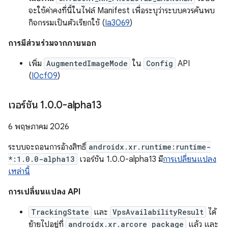
จะใช้ค่าคงที่นี้ในไฟล์ Manifest เพื่อระบุว่าระบบควรค้นพบ
กิจกรรมเป็นตัวเรียกใช้ (
Ia3069
)
การมีส่วนร่วมจากภายนอก
เพิ่ม
AugmentedImageMode
ใน
Config
API
(
I0cf09
)
เวอร์ชัน 1
.
0
.
0-alpha13
6 พฤษภาคม 2026
ระบบจะถอนการอ้างสิทธิ์
androidx.xr.runtime:runtime-
*:1.0.0-alpha13
เวอร์ชัน 1.0.0-alpha13 มี
การเปลี่ยนแปลง
เหล่านี้
การเปลี่ยนแปลง API
TrackingState
และ
VpsAvailabilityResult
ได้
ย้ายไปอยู่ที่
androidx.xr.arcore package
แล้ว และ