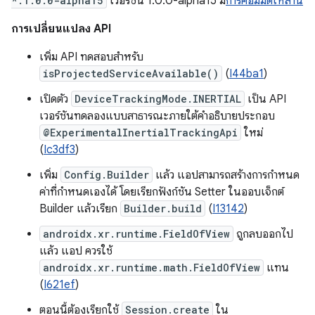
*:1.0.0-alpha15
เวอร์ชัน 1.0.0-alpha15 มี
การคอมมิตเหล่านี้
การเปลี่ยนแปลง API
เพิ่ม API ทดสอบสำหรับ
isProjectedServiceAvailable()
(
I44ba1
)
เปิดตัว
DeviceTrackingMode.INERTIAL
เป็น API
เวอร์ชันทดลองแบบสาธารณะภายใต้คำอธิบายประกอบ
@ExperimentalInertialTrackingApi
ใหม่
(
Ic3df3
)
เพิ่ม
Config.Builder
แล้ว แอปสามารถสร้างการกำหนด
ค่าที่กำหนดเองได้ โดยเรียกฟังก์ชัน Setter ในออบเจ็กต์
Builder แล้วเรียก
Builder.build
(
I13142
)
androidx.xr.runtime.FieldOfView
ถูกลบออกไป
แล้ว แอป ควรใช้
androidx.xr.runtime.math.FieldOfView
แทน
(
I621ef
)
ตอนนี้ต้องเรียกใช้
Session.create
ใน