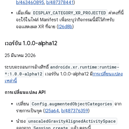
b/463460895
,
b/487378441
)
เมื่อเพิ่ม
DISPLAY_CATEGORY_XR_PROJECTED
ค่าคงที่นี้
จะใช้ในไฟล์ Manifest เพื่อระบุว่ากิจกรรมนี้มีไว้สำหรับ
จอแสดงผล XR ที่ฉาย (
I26d8b
)
เวอร์ชัน 1
.
0
.
0-alpha12
25 มีนาคม 2026
ระบบจะถอนการอ้างสิทธิ์
androidx.xr.runtime:runtime-
*:1.0.0-alpha12
เวอร์ชัน 1.0.0-alpha12 มี
การเปลี่ยนแปลง
เหล่านี้
การเปลี่ยนแปลง API
เปลี่ยน
Config.augmentedObjectCategories
จาก
รายการเป็นชุด (
I25a64
,
b/487376359
)
นำธง
unscaledGravityAlignedActivitySpace
ออกจาก
Session.create
แล้ว ตอนนี้