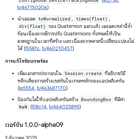
ConfigMode.DeviceTrackingMode
(
le273e
,
b/467150206
)
นำเมธอด
toNormalized
,
times(float)
,
div(float)
ของ Quaternion ออกแล้ว เมธอดเหล่านี้ซ้ำ
ซ้อนเนื่องจากมีการปรับ Quaternions ทั้งหมดให้เป็น
มาตรฐานในเวลาที่สร้าง และเนื่องจากคลาสนี้เปลี่ยนแปลงไม่
ได้ (
l558fc
,
b/460210457
)
การแก้ไขข้อบกพร่อง
เพิ่มเอกสารประกอบใน
Session.create
ที่อธิบายวิธี
หลีกเลี่ยงการสร้างเซสชันในเทรดหลักของแอปพลิเคชัน
(
le5554
,
b/463687170
)
ป้องกันไม่ให้แอปพลิเคชันสร้าง
BoundingBox
ที่มีค่า
NaN
(
l58c14
,
b/464025895
)
เวอร์ชัน 1
.
0
.
0-alpha09
3 ธันวาคม 2025