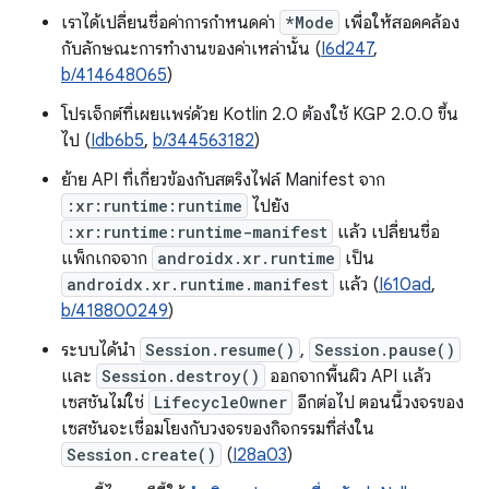
เราได้เปลี่ยนชื่อค่าการกำหนดค่า
*Mode
เพื่อให้สอดคล้อง
กับลักษณะการทำงานของค่าเหล่านั้น (
I6d247
,
b/414648065
)
โปรเจ็กต์ที่เผยแพร่ด้วย Kotlin 2.0 ต้องใช้ KGP 2.0.0 ขึ้น
ไป (
Idb6b5
,
b/344563182
)
ย้าย API ที่เกี่ยวข้องกับสตริงไฟล์ Manifest จาก
:xr:runtime:runtime
ไปยัง
:xr:runtime:runtime-manifest
แล้ว เปลี่ยนชื่อ
แพ็กเกจจาก
androidx.xr.runtime
เป็น
androidx.xr.runtime.manifest
แล้ว (
I610ad
,
b/418800249
)
ระบบได้นำ
Session.resume()
,
Session.pause()
และ
Session.destroy()
ออกจากพื้นผิว API แล้ว
เซสชันไม่ใช่
LifecycleOwner
อีกต่อไป ตอนนี้วงจรของ
เซสชันจะเชื่อมโยงกับวงจรของกิจกรรมที่ส่งใน
Session.create()
(
I28a03
)