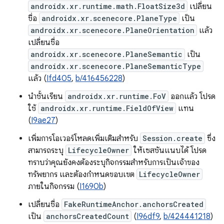
androidx.xr.runtime.math.FloatSize3d
เปลี่ยน
ชื่อ
androidx.xr.scenecore.PlaneType
เป็น
androidx.xr.scenecore.PlaneOrientation
แล้ว
เปลี่ยนชื่อ
androidx.xr.scenecore.PlaneSemantic
เป็น
androidx.xr.scenecore.PlaneSemanticType
แล้ว (
Ifd405
,
b/416456228
)
นำชั้นเรียน
androidx.xr.runtime.FoV
ออกแล้ว โปรด
ใช้
androidx.xr.runtime.FieldOfView
แทน
(
I9ae27
)
เพิ่มการโอเวอร์โหลดเพิ่มเติมสำหรับ
Session.create
ซึ่ง
สามารถระบุ
LifecycleOwner
ให้เซสชันแนบได้ โปรด
ทราบว่าคุณยังคงต้องระบุกิจกรรมสำหรับการเป็นเจ้าของ
ทรัพยากร และต้องกำหนดขอบเขต
LifecycleOwner
ภายในกิจกรรม (
I1690b
)
เปลี่ยนชื่อ
FakeRuntimeAnchor.anchorsCreated
เป็น
anchorsCreatedCount
(
I96df9
,
b/424441218
)