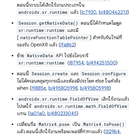
ตอนนี้ระบบได้เลิกใช้งานประเภทใน
androidx.xr.runtime
แล้ว (
Ic7930
,
b/480462213
)
Session.getNativeData()
ตอนนี้ได้กำหนดโมดูล
xr:runtime:runtime
และมี
[
nativeFunctionTablePointer
] สำหรับรันไทม์ที่
รองรับ OpenXR แล้ว (
Ifa862
)
ย้าย
NativeData
API ไปยังไลบรารี
xr:runtime:runtime
(
I87954
,
b/494251500
)
ตอนนี้
Session.create
และ
Session.configure
ไม่ได้ครอบคลุมทุกกรณีและต้องมีประโยค else ในคำสั่ง
when (
I9885e
,
b/495805998
,
b/495805998
)
androidx.xr.runtime.FieldOfView
เลิกใช้งานแล้ว
โปรดใช้
androidx.xr.runtime.math.FieldOfView
แทน (
Ia01a0
,
b/480233045
)
เปลี่ยนชื่อ
Matrix4.pose
เป็น
Matrix4.toPose()
แล้ว ตอนนี้เลิกใช้งานพร็อพเพอร์ตี้ท่าทางแล้ว (
I329b4
,