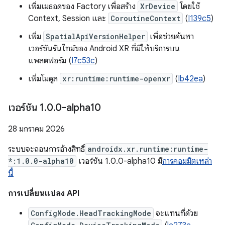
เพิ่มเมธอดของ Factory เพื่อสร้าง
XrDevice
โดยใช้
Context, Session และ
CoroutineContext
(
I139c5
)
เพิ่ม
SpatialApiVersionHelper
เพื่อช่วยค้นหา
เวอร์ชันรันไทม์ของ Android XR ที่มีให้บริการบน
แพลตฟอร์ม (
I7c53c
)
เพิ่มโมดูล
xr:runtime:runtime-openxr
(
Ib42ea
)
เวอร์ชัน 1
.
0
.
0-alpha10
28 มกราคม 2026
ระบบจะถอนการอ้างสิทธิ์
androidx.xr.runtime:runtime-
*:1.0.0-alpha10
เวอร์ชัน 1.0.0-alpha10 มี
การคอมมิตเหล่า
นี้
การเปลี่ยนแปลง API
ConfigMode.HeadTrackingMode
จะแทนที่ด้วย