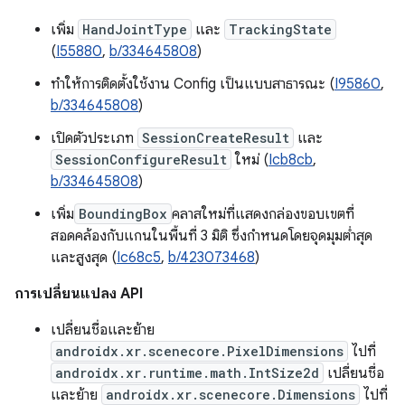
เพิ่ม
HandJointType
และ
TrackingState
(
I55880
,
b/334645808
)
ทำให้การติดตั้งใช้งาน Config เป็นแบบสาธารณะ (
I95860
,
b/334645808
)
เปิดตัวประเภท
SessionCreateResult
และ
SessionConfigureResult
ใหม่ (
Icb8cb
,
b/334645808
)
เพิ่ม
BoundingBox
คลาสใหม่ที่แสดงกล่องขอบเขตที่
สอดคล้องกับแกนในพื้นที่ 3 มิติ ซึ่งกำหนดโดยจุดมุมต่ำสุด
และสูงสุด (
Ic68c5
,
b/423073468
)
การเปลี่ยนแปลง API
เปลี่ยนชื่อและย้าย
androidx.xr.scenecore.PixelDimensions
ไปที่
androidx.xr.runtime.math.IntSize2d
เปลี่ยนชื่อ
และย้าย
androidx.xr.scenecore.Dimensions
ไปที่