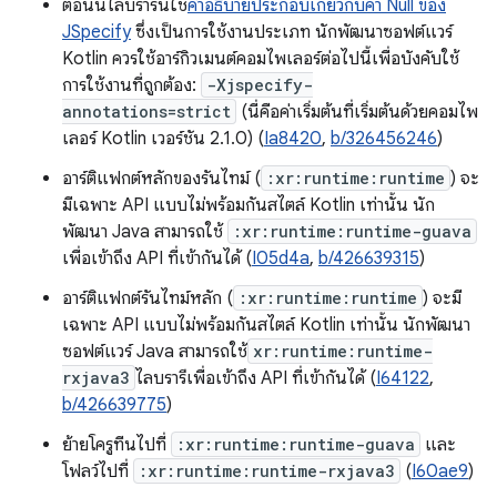
ตอนนี้ไลบรารีนี้ใช้
คำอธิบายประกอบเกี่ยวกับค่า Null ของ
JSpecify
ซึ่งเป็นการใช้งานประเภท นักพัฒนาซอฟต์แวร์
Kotlin ควรใช้อาร์กิวเมนต์คอมไพเลอร์ต่อไปนี้เพื่อบังคับใช้
การใช้งานที่ถูกต้อง:
-Xjspecify-
annotations=strict
(นี่คือค่าเริ่มต้นที่เริ่มต้นด้วยคอมไพ
เลอร์ Kotlin เวอร์ชัน 2.1.0) (
Ia8420
,
b/326456246
)
อาร์ติแฟกต์หลักของรันไทม์ (
:xr:runtime:runtime
) จะ
มีเฉพาะ API แบบไม่พร้อมกันสไตล์ Kotlin เท่านั้น นัก
พัฒนา Java สามารถใช้
:xr:runtime:runtime-guava
เพื่อเข้าถึง API ที่เข้ากันได้ (
I05d4a
,
b/426639315
)
อาร์ติแฟกต์รันไทม์หลัก (
:xr:runtime:runtime
) จะมี
เฉพาะ API แบบไม่พร้อมกันสไตล์ Kotlin เท่านั้น นักพัฒนา
ซอฟต์แวร์ Java สามารถใช้
xr:runtime:runtime-
rxjava3
ไลบรารีเพื่อเข้าถึง API ที่เข้ากันได้ (
I64122
,
b/426639775
)
ย้ายโครูทีนไปที่
:xr:runtime:runtime-guava
และ
โฟลว์ไปที่
:xr:runtime:runtime-rxjava3
(
I60ae9
)