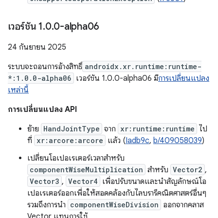
เวอร์ชัน 1
.
0
.
0-alpha06
24 กันยายน 2025
ระบบจะถอนการอ้างสิทธิ์
androidx.xr.runtime:runtime-
*:1.0.0-alpha06
เวอร์ชัน 1.0.0-alpha06 มี
การเปลี่ยนแปลง
เหล่านี้
การเปลี่ยนแปลง API
ย้าย
HandJointType
จาก
xr:runtime:runtime
ไป
ที่
xr:arcore:arcore
แล้ว (
Iadb9c
,
b/409058039
)
เปลี่ยนโอเปอเรเตอร์เวลาสำหรับ
componentWiseMultiplication
สำหรับ
Vector2
,
Vector3
,
Vector4
เพื่อปรับขนาดและนำสัญลักษณ์โอ
เปอเรเตอร์ออกเพื่อให้สอดคล้องกับไลบรารีคณิตศาสตร์อื่นๆ
รวมถึงการนำ
componentWiseDivision
ออกจากคลาส
Vector แทนการใช้