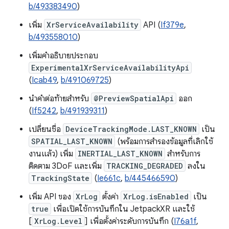
b/493383490
)
เพิ่ม
XrServiceAvailability
API (
If379e
,
b/493558010
)
เพิ่มคำอธิบายประกอบ
ExperimentalXrServiceAvailabilityApi
(
Icab49
,
b/491069725
)
นำคำต่อท้ายสำหรับ
@PreviewSpatialApi
ออก
(
If5242
,
b/491939311
)
เปลี่ยนชื่อ
DeviceTrackingMode.LAST_KNOWN
เป็น
SPATIAL_LAST_KNOWN
(พร้อมการสำรองข้อมูลที่เลิกใช้
งานแล้ว) เพิ่ม
INERTIAL_LAST_KNOWN
สำหรับการ
ติดตาม 3DoF และเพิ่ม
TRACKING_DEGRADED
ลงใน
TrackingState
(
Ie661c
,
b/445466590
)
เพิ่ม API ของ
XrLog
ตั้งค่า
XrLog.isEnabled
เป็น
true
เพื่อเปิดใช้การบันทึกใน JetpackXR และใช้
[
XrLog.Level
] เพื่อตั้งค่าระดับการบันทึก (
I76a1f
,