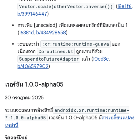
Vector.scale(otherVector.inverse())
(
I8e1f6
,
b/399146447
)
การเพิ่ม [unscaled] เพื่อแสดงผลเมทริกซ์ที่มีสเกลเป็น 1
(
I6381d
,
b/434928658
)
ระบบจะนำ
:xr:runtime:runtime-guava
ออก
เนื่องจาก
Coroutines.kt
ถูกแทนที่ด้วย
SuspendtoFutureAdapter
แล้ว (
I0cd3c
,
b/406597902
)
เวอร์ชัน 1
.
0
.
0-alpha05
30 กรกฎาคม 2025
ระบบจะถอนการอ้างสิทธิ์
androidx.xr.runtime:runtime-
*:1.0.0-alpha05
เวอร์ชัน 1.0.0-alpha05 มี
การเปลี่ยนแปลง
เหล่านี้
ฟีเจอร์ใหม่