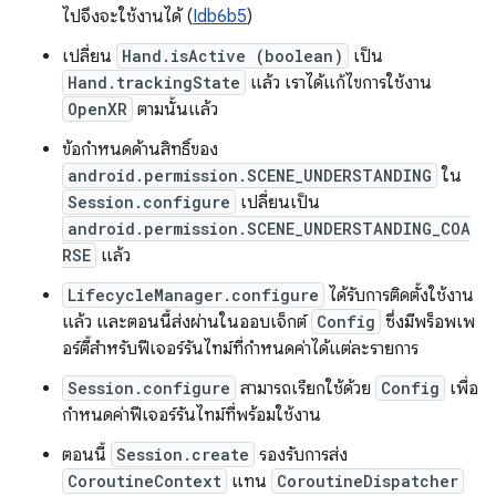
ไปจึงจะใช้งานได้ (
Idb6b5
)
เปลี่ยน
Hand.isActive (boolean)
เป็น
Hand.trackingState
แล้ว เราได้แก้ไขการใช้งาน
OpenXR
ตามนั้นแล้ว
ข้อกำหนดด้านสิทธิ์ของ
android.permission.SCENE_UNDERSTANDING
ใน
Session.configure
เปลี่ยนเป็น
android.permission.SCENE_UNDERSTANDING_COA
RSE
แล้ว
LifecycleManager.configure
ได้รับการติดตั้งใช้งาน
แล้ว และตอนนี้ส่งผ่านในออบเจ็กต์
Config
ซึ่งมีพร็อพเพ
อร์ตี้สำหรับฟีเจอร์รันไทม์ที่กำหนดค่าได้แต่ละรายการ
Session.configure
สามารถเรียกใช้ด้วย
Config
เพื่อ
กำหนดค่าฟีเจอร์รันไทม์ที่พร้อมใช้งาน
ตอนนี้
Session.create
รองรับการส่ง
CoroutineContext
แทน
CoroutineDispatcher