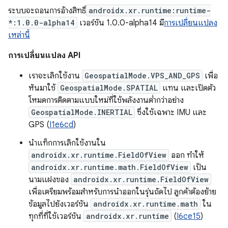
ระบบจะถอนการอ้างสิทธิ์
androidx.xr.runtime:runtime-
*:1.0.0-alpha14
เวอร์ชัน 1.0.0-alpha14 มี
การเปลี่ยนแปลง
เหล่านี้
การเปลี่ยนแปลง API
เราจะเลิกใช้งาน
GeospatialMode.VPS_AND_GPS
เพื่อ
หันมาใช้
GeospatialMode.SPATIAL
แทน และเปิดตัว
โหมดการติดตามแบบใหม่ที่ใช้พลังงานต่ำกว่าอย่าง
GeospatialMode.INERTIAL
ซึ่งใช้เฉพาะ IMU และ
GPS (
I1e6cd
)
นำแท็กการเลิกใช้งานใน
androidx.xr.runtime.FieldOfView
ออก ทำให้
androidx.xr.runtime.math.FieldOfView
เป็น
นามแฝงของ
androidx.xr.runtime.FieldOfView
เพื่อเตรียมพร้อมสำหรับการนำออกในรุ่นถัดไป ลูกค้าต้องย้าย
ข้อมูลไปยังเวอร์ชัน
androidx.xr.runtime.math
ใน
ทุกที่ที่ใช้เวอร์ชัน
androidx.xr.runtime
(
I6ce15
)