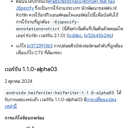
ตอนนี้ไลบรารีนี้ใช้
คำอธิบายประกอบเกี่ยวกับค่า Null ของ
JSpecify
ซึ่งเป็นการใช้งานประเภท นักพัฒนาซอฟต์แวร์
Kotlin ควรใช้อาร์กิวเมนต์คอมไพเลอร์ต่อไปนี้เพื่อบังคับใช้
การใช้งานที่ถูกต้อง
-Xjspecify-
annotations=strict
(นี่คือค่าเริ่มต้นที่เริ่มต้นด้วยคอมไพ
เลอร์ Kotlin เวอร์ชัน 2.1.0) (
Icdd6c
,
b/326456246
)
แก้ไข
b/372391363
การปล่อยคิวบัฟเฟอร์ตามลำดับที่ถูกต้อง
เพื่อแก้ไข CTS ที่ล้มเหลว
เวอร์ชัน 1
.
1
.
0-alpha03
2 ตุลาคม 2024
androidx.heifwriter:heifwriter:1.1.0-alpha03
ได้
รับการเผยแพร่แล้ว เวอร์ชัน 1.1.0-alpha03 มี
การเปลี่ยนแปลง
เหล่านี้
การแก้ไขข้อบกพร่อง