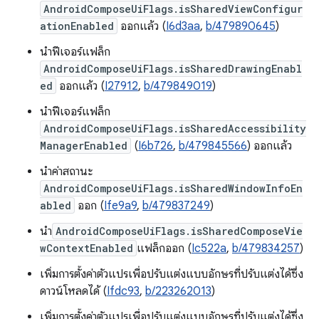
AndroidComposeUiFlags.isSharedViewConfigur
ationEnabled
ออกแล้ว (
I6d3aa
,
b/479890645
)
นำฟีเจอร์แฟล็ก
AndroidComposeUiFlags.isSharedDrawingEnabl
ed
ออกแล้ว (
I27912
,
b/479849019
)
นำฟีเจอร์แฟล็ก
AndroidComposeUiFlags.isSharedAccessibility
ManagerEnabled
(
I6b726
,
b/479845566
) ออกแล้ว
นำค่าสถานะ
AndroidComposeUiFlags.isSharedWindowInfoEn
abled
ออก (
Ife9a9
,
b/479837249
)
นำ
AndroidComposeUiFlags.isSharedComposeVie
wContextEnabled
แฟล็กออก (
Ic522a
,
b/479834257
)
เพิ่มการตั้งค่าตัวแปรเพื่อปรับแต่งแบบอักษรที่ปรับแต่งได้ซึ่ง
ดาวน์โหลดได้ (
Ifdc93
,
b/223262013
)
เพิ่มการตั้งค่าตัวแปรเพื่อปรับแต่งแบบอักษรที่ปรับแต่งได้ซึ่ง