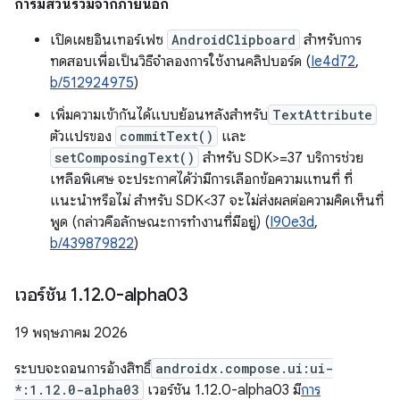
การมีส่วนร่วมจากภายนอก
เปิดเผยอินเทอร์เฟซ
AndroidClipboard
สำหรับการ
ทดสอบเพื่อเป็นวิธีจำลองการใช้งานคลิปบอร์ด (
Ie4d72
,
b/512924975
)
เพิ่มความเข้ากันได้แบบย้อนหลังสำหรับ
TextAttribute
ตัวแปรของ
commitText()
และ
setComposingText()
สำหรับ SDK>=37 บริการช่วย
เหลือพิเศษ จะประกาศได้ว่ามีการเลือกข้อความแทนที่ ที่
แนะนำหรือไม่ สำหรับ SDK<37 จะไม่ส่งผลต่อความคิดเห็นที่
พูด (กล่าวคือลักษณะการทำงานที่มีอยู่) (
I90e3d
,
b/439879822
)
เวอร์ชัน 1
.
12
.
0-alpha03
19 พฤษภาคม 2026
ระบบจะถอนการอ้างสิทธิ์
androidx.compose.ui:ui-
*:1.12.0-alpha03
เวอร์ชัน 1.12.0-alpha03 มี
การ