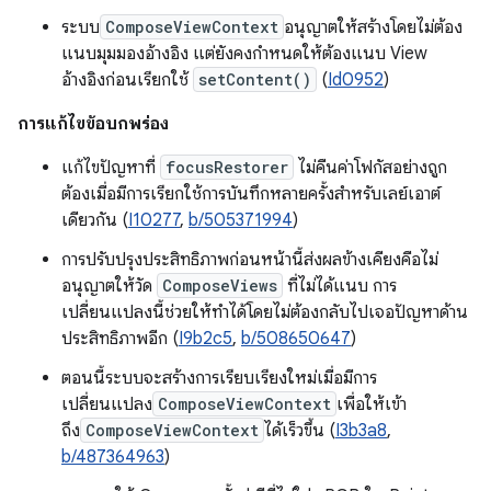
ระบบ
ComposeViewContext
อนุญาตให้สร้างโดยไม่ต้อง
แนบมุมมองอ้างอิง แต่ยังคงกำหนดให้ต้องแนบ View
อ้างอิงก่อนเรียกใช้
setContent()
(
Id0952
)
การแก้ไขข้อบกพร่อง
แก้ไขปัญหาที่
focusRestorer
ไม่คืนค่าโฟกัสอย่างถูก
ต้องเมื่อมีการเรียกใช้การบันทึกหลายครั้งสำหรับเลย์เอาต์
เดียวกัน (
I10277
,
b/505371994
)
การปรับปรุงประสิทธิภาพก่อนหน้านี้ส่งผลข้างเคียงคือไม่
อนุญาตให้วัด
ComposeViews
ที่ไม่ได้แนบ การ
เปลี่ยนแปลงนี้ช่วยให้ทำได้โดยไม่ต้องกลับไปเจอปัญหาด้าน
ประสิทธิภาพอีก (
I9b2c5
,
b/508650647
)
ตอนนี้ระบบจะสร้างการเรียบเรียงใหม่เมื่อมีการ
เปลี่ยนแปลง
ComposeViewContext
เพื่อให้เข้า
ถึง
ComposeViewContext
ได้เร็วขึ้น (
I3b3a8
,
b/487364963
)