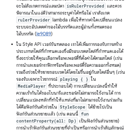
จะไม่สังเกตการณ์แลมบ์ดา
isRulerProvided
และควร
พิจารณาในแง่ดีว่าสามารถระบุค่าได้หรือไม่ เราสังเกต
rulerProvider
lambda เพื่อให้หากค่าใดเปลี่ยนแปลง
ระบบจะอัปเดตค่าของไม้บรรทัดและผู้อ่านทั้งหมดของ
ไม้บรรทัด (
Ie9089
)
ใน Style API เวอร์ชันทดลอง เราได้เพิ่มการรองรับการสร้าง
ประเภทสไตล์ที่กำหนดเองซึ่งมีขอบเขตสไตล์ที่กำหนดเองได้
ซึ่งจะช่วยให้คุณเลือกพร็อพเพอร์ตี้ที่ตั้งค่าได้ตามสไตล์ (เช่น
การนำเลเยอร์กราฟิกหรือพร็อพเพอร์ตี้ข้อความออกทั้งหมด)
รวมถึงช่วยให้ขยายขอบเขตได้โดยไม่ขึ้นอยู่กับสไตล์อื่นๆ (เช่น
รองรับเฉพาะไวยากรณ์
playing { }
ใน
MediaPlayer
ที่ประกอบได้) การเปลี่ยนแปลงนี้ทำให้
ความเข้ากันได้ของไบนารีและซอร์สไม่สามารถใช้งานได้ การ
เปลี่ยนแปลงหลักที่ทำให้แหล่งที่มาไม่สามารถใช้งานร่วมกัน
ได้คือฟังก์ชันตัวช่วยใน
StyleScope
ได้ย้ายไปเป็น
ฟังก์ชันส่วนขยายแล้ว (เช่น ตอนนี้
fun
contentProperty(all: Dp)
เป็นฟังก์ชันส่วนขยาย)
การนำเข้าฟังก์ชันส่วนขยายที่จำเป็นหรือการนำเข้าสัญลักษณ์