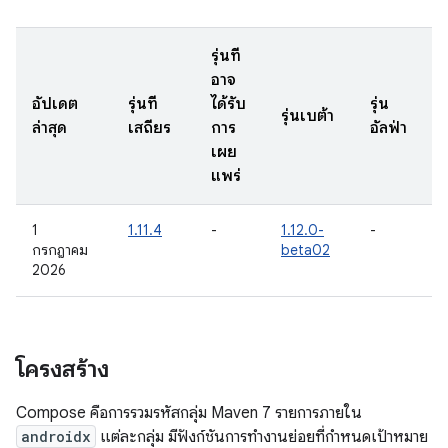
รุ่นที่
อาจ
อัปเดต
รุ่นที่
ได้รับ
รุ่น
รุ่นเบต้า
ล่าสุด
เสถียร
การ
อัลฟ่า
เผย
แพร่
1
1.11.4
-
1.12.0-
-
กรกฎาคม
beta02
2026
โครงสร้าง
Compose คือการรวมรหัสกลุ่ม Maven 7 รายการภายใน
androidx
แต่ละกลุ่ม มีฟังก์ชันการทำงานย่อยที่กำหนดเป้าหมาย