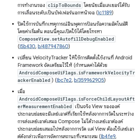
การทำงานของ
clipToBounds
โดยนัยเมื่อเลเยอร์ได้รับ
การเลื่อนระดับเป็นบัฟเฟอร์นอกหน้าจอ (
Ic1189
)
ปิดใช้การบันทึกเหตุการณ์อินพุตการป้อนข้อความอัตโนมัติ
โดยค่าเริ่มต้น ตอนนี้คุณเปิดใช้ได้โดยโทรหา
ComposeView.setAutofillDebugEnabled
(
I5b430
,
b/487947860
)
เปลี่ยน VelocityTracker ให้ใช้การติดตั้งใช้งานที่ Android
Framework จัดเตรียมไว้ให้ (กำหนดค่าได้ด้วย
AndroidComposeUiFlags.isFrameworkVelocityTr
ackerEnabled
) (
Ibc7e2
,
b/359962905
)
เมื่อ
AndroidComposeUiFlags.isForceChildLayoutAft
erMeasurementEnabled
เป็นจริง View ขององค์
ประกอบย่อยจะมีเลย์เอาต์ที่เรียกใช้หลังจากการวัดในระหว่าง
การส่งเลย์เอาต์เสมอ Compose ไม่ได้วางเลย์เอาต์องค์
ประกอบย่อยเสมอไปหลังจากการวัด แต่ View ต้องใช้เลย์เอา
ต์ดังกล่าวเพื่อการจัดการสถานะที่เหมาะสม (
Ib4fe9
,