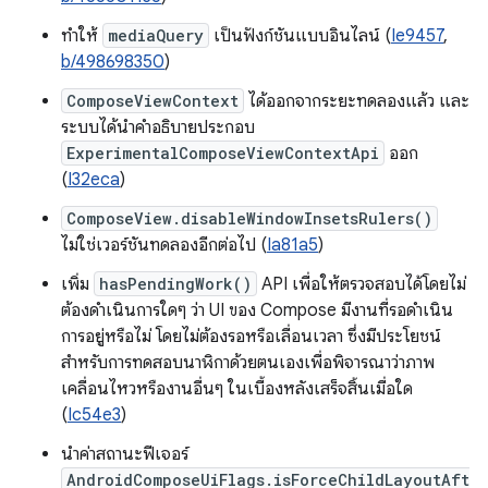
ทำให้
mediaQuery
เป็นฟังก์ชันแบบอินไลน์ (
Ie9457
,
b/498698350
)
ComposeViewContext
ได้ออกจากระยะทดลองแล้ว และ
ระบบได้นำคำอธิบายประกอบ
ExperimentalComposeViewContextApi
ออก
(
I32eca
)
ComposeView.disableWindowInsetsRulers()
ไม่ใช่เวอร์ชันทดลองอีกต่อไป (
Ia81a5
)
เพิ่ม
hasPendingWork()
API เพื่อให้ตรวจสอบได้โดยไม่
ต้องดำเนินการใดๆ ว่า UI ของ Compose มีงานที่รอดำเนิน
การอยู่หรือไม่ โดยไม่ต้องรอหรือเลื่อนเวลา ซึ่งมีประโยชน์
สำหรับการทดสอบนาฬิกาด้วยตนเองเพื่อพิจารณาว่าภาพ
เคลื่อนไหวหรืองานอื่นๆ ในเบื้องหลังเสร็จสิ้นเมื่อใด
(
Ic54e3
)
นำค่าสถานะฟีเจอร์
AndroidComposeUiFlags.isForceChildLayoutAft