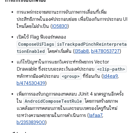
การแก้ไขข้อบกพร่อง
การแพร่กระจายสถานะการจับภาพการเลื่อนที่เพิ่ม
ประสิทธิภาพในองค์ประกอบย่อย เพื่อป้องกันการประกอบ UI
ใหม่โดยไม่จำเป็น (
I05830
)
เปิดใช้ Flag ฟีเจอร์ทดลอง
ComposeUiFlags
isTrackpadPinchReinterpreta
tionEnabled
โดยค่าเริ่มต้น (
I35ab8
,
b/478053727
)
แก้ไขปัญหาในการแยกวิเคราะห์ทรัพยากร Vector
Drawable ซึ่งระบบจะละเว้นองค์ประกอบ
<clip-path>
หลักหากมีองค์ประกอบ
<group>
ที่ซ้อนกัน (
Id4ea9
,
b/474530439
)
เพิ่มการรองรับกฎการลองทดสอบ JUnit 4 มาตรฐานอีกครั้ง
ใน
AndroidComposeTestRule
โดยการสร้างสภาพ
แวดล้อมการทดสอบภายในและขอบเขตของโครูทีนใหม่
ระหว่างความพยายามในการดำเนินการ (
Iafaa7
,
b/235383900
)