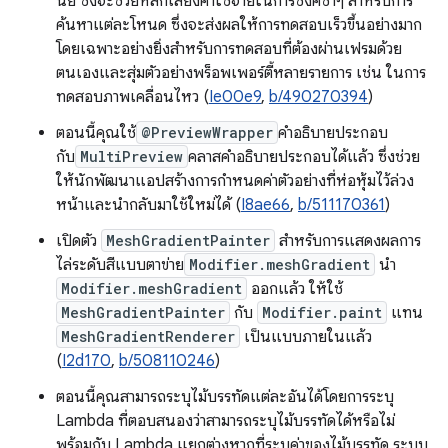
นัย ซึ่งจะช่วยหลีกเลี่ยงค่าใช้จ่ายในการซิงค์ซ้ำๆ สำหรับการ
ค้นหาแต่ละโหนด ซึ่งจะส่งผลให้การทดสอบเร็วขึ้นอย่างมาก
โดยเฉพาะอย่างยิ่งสำหรับการทดสอบที่ต้องผ่านเฟรมด้วย
ตนเองและสุ่มตัวอย่างพร็อพเพอร์ตี้หลายรายการ เช่น ในการ
ทดสอบภาพเคลื่อนไหว (
Ie00e9
,
b/490270394
)
ตอนนี้คุณใช้
@PreviewWrapper
คำอธิบายประกอบ
กับ
MultiPreview
คลาสคำอธิบายประกอบได้แล้ว ซึ่งช่วย
ให้นักพัฒนาแอปสร้างการกำหนดค่าตัวอย่างที่ห่อหุ้มไว้ล่วง
หน้าและนำกลับมาใช้ใหม่ได้ (
I8ae66
,
b/511170361
)
เปิดตัว
MeshGradientPainter
สำหรับการแสดงผลการ
ไล่ระดับสีแบบตาข่าย
Modifier.meshGradient
นำ
Modifier.meshGradient
ออกแล้ว ให้ใช้
MeshGradientPainter
กับ
Modifier.paint
แทน
MeshGradientRenderer
เป็นแบบภายในแล้ว
(
I2d170
,
b/508110246
)
ตอนนี้คุณสามารถระบุไม้บรรทัดแต่ละอันได้โดยการระบุ
Lambda ที่ตอบสนองว่าสามารถระบุไม้บรรทัดได้หรือไม่
พร้อมกับ Lambda แยกต่างหากที่ระบุค่าของไม้บรรทัด ระบบ