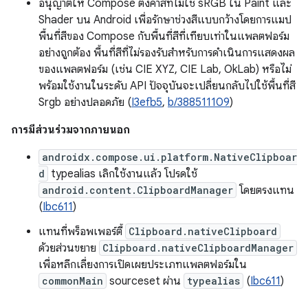
อนุญาตให้ Compose ตั้งค่าสีที่ไม่ใช่ sRGB ใน Paint และ
Shader บน Android เพื่อรักษาช่วงสีแบบกว้างโดยการแมป
พื้นที่สีของ Compose กับพื้นที่สีที่เทียบเท่าในแพลตฟอร์ม
อย่างถูกต้อง พื้นที่สีที่ไม่รองรับสำหรับการดำเนินการแสดงผล
ของแพลตฟอร์ม (เช่น CIE XYZ, CIE Lab, OkLab) หรือไม่
พร้อมใช้งานในระดับ API ปัจจุบันจะเปลี่ยนกลับไปใช้พื้นที่สี
Srgb อย่างปลอดภัย (
I3efb5
,
b/388511109
)
การมีส่วนร่วมจากภายนอก
androidx.compose.ui.platform.NativeClipboar
d
typealias เลิกใช้งานแล้ว โปรดใช้
android.content.ClipboardManager
โดยตรงแทน
(
Ibc611
)
แทนที่พร็อพเพอร์ตี้
Clipboard.nativeClipboard
ด้วยส่วนขยาย
Clipboard.nativeClipboardManager
เพื่อหลีกเลี่ยงการเปิดเผยประเภทแพลตฟอร์มใน
commonMain
sourceset ผ่าน
typealias
(
Ibc611
)