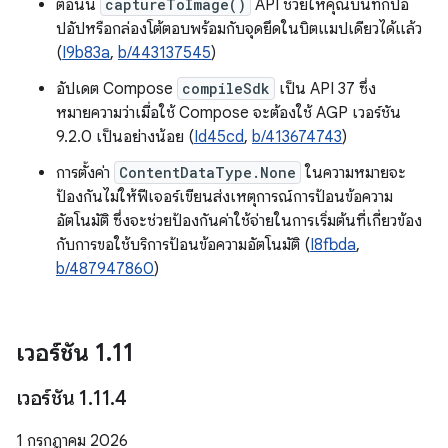
ตอนนี้
captureToImage()
API ช่วยให้คุณบันทึกป๊อ
ปอัปหรือกล่องโต้ตอบพร้อมกับจุดยึดในบิตแมปเดียวได้แล้ว
(
I9b83a
,
b/443137545
)
อัปเดต Compose
compileSdk
เป็น API 37 ซึ่ง
หมายความว่าเมื่อใช้ Compose จะต้องใช้ AGP เวอร์ชัน
9.2.0 เป็นอย่างน้อย (
Id45cd
,
b/413674743
)
การตั้งค่า
ContentDataType.None
ในความหมายจะ
ป้องกันไม่ให้ฟีเจอร์เขียนส่งเหตุการณ์การป้อนข้อความ
อัตโนมัติ ซึ่งจะช่วยป้องกันค่าใช้จ่ายในการเริ่มต้นที่เกี่ยวข้อง
กับการขอใช้บริการป้อนข้อความอัตโนมัติ (
I8fbda
,
b/487947860
)
เวอร์ชัน 1
.
11
เวอร์ชัน 1
.
11
.
4
1 กรกฎาคม 2026