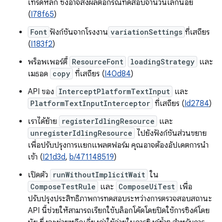
เทรดหลัก ซึ่งอาจส่งผลต่อกรณีทดสอบจำนวนเล็กน้อย
(
I78f65
)
Font
ฟังก์ชันจากโรงงาน
variationSettings
ที่เสถียร
(
I183f2
)
พร็อพเพอร์ตี้
ResourceFont
loadingStrategy
และ
เมธอด
copy
ที่เสถียร (
I40d84
)
API ของ
InterceptPlatformTextInput
และ
PlatformTextInputInterceptor
ที่เสถียร (
Id2784
)
เราได้ย้าย
registerIdlingResource
และ
unregisterIdlingResource
ไปยังฟังก์ชันส่วนขยาย
เพื่อปรับปรุงการแยกแพลตฟอร์ม คุณอาจต้องอัปเดตการนำ
เข้า (
I21d3d
,
b/471148519
)
เปิดตัว
runWithoutImplicitWait
ใน
ComposeTestRule
และ
ComposeUiTest
เพื่อ
ปรับปรุงประสิทธิภาพการทดสอบระหว่างการตรวจสอบสถานะ
API นี้ช่วยให้สามารถเรียกใช้บล็อกโค้ดโดยปิดใช้การซิงค์โดย