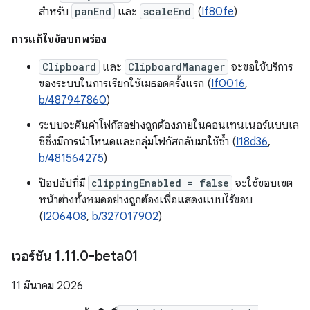
สำหรับ
panEnd
และ
scaleEnd
(
If80fe
)
การแก้ไขข้อบกพร่อง
Clipboard
และ
ClipboardManager
จะขอใช้บริการ
ของระบบในการเรียกใช้เมธอดครั้งแรก (
If0016
,
b/487947860
)
ระบบจะคืนค่าโฟกัสอย่างถูกต้องภายในคอนเทนเนอร์แบบเล
ซีซึ่งมีการนำโหนดและกลุ่มโฟกัสกลับมาใช้ซ้ำ (
I18d36
,
b/481564275
)
ป๊อปอัปที่มี
clippingEnabled = false
จะใช้ขอบเขต
หน้าต่างทั้งหมดอย่างถูกต้องเพื่อแสดงแบบไร้ขอบ
(
I206408
,
b/327017902
)
เวอร์ชัน 1
.
11
.
0-beta01
11 มีนาคม 2026