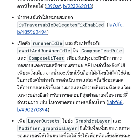
ดาวน์โหลดได้ (
I390af
,
b/223262013
)
นำการแจ้งว่าไม่เหมาะสมออก
isTraversableDelegatesFixEnabled
(
Ia7dfe
,
b/485962494
)
เปิดตัว
runWhenIdle
และตัวแปรที่ระงับ
awaitAndRunWhenIdle
ใน
ComposeTestRule
และ
ComposeUiTest
เพื่อปรับปรุงประสิทธิภาพการ
ทดสอบและความเสถียรของสถานะ API เหล่านี้จะซิงค์ UI
เพียงครั้งเดียว จากนั้นจะเรียกใช้บล็อกโค้ดโดยไม่มีค่าใช้จ่าย
ในการซิงค์ซ้ำสำหรับการดำเนินการแต่ละครั้ง ซึ่งจะส่งผล
ให้การทดสอบเร็วขึ้นอย่างมากและมีความผันผวนน้อยลง โดย
เฉพาะอย่างยิ่งสำหรับการทดสอบที่สุ่มตัวอย่างพร็อพเพอร์ตี้
จำนวนมาก เช่น ในการทดสอบภาพเคลื่อนไหว (
Iabf66
,
b/490270394
)
เพิ่ม
LayerOutsets
ไปยัง
GraphicsLayer
และ
Modifier.graphicsLayer
ซึ่งใช้เพื่อเพิ่มขอบเขตภาพ
ของเลเยอร์ให้เกินขนาดที่วัดได้ ซึ่งใช้เพื่อหลีกเลี่ยงลักษณะ