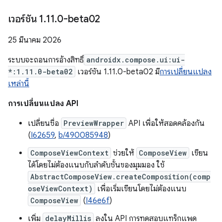
เวอร์ชัน 1
.
11
.
0-beta02
25 มีนาคม 2026
ระบบจะถอนการอ้างสิทธิ์
androidx.compose.ui:ui-
*:1.11.0-beta02
เวอร์ชัน 1.11.0-beta02 มี
การเปลี่ยนแปลง
เหล่านี้
การเปลี่ยนแปลง API
เปลี่ยนชื่อ
PreviewWrapper
API เพื่อให้สอดคล้องกัน
(
I62659
,
b/490085948
)
ComposeViewContext
ช่วยให้
ComposeView
เขียน
ได้โดยไม่ต้องแนบกับลำดับชั้นของมุมมอง ใช้
AbstractComposeView.createComposition(comp
oseViewContext)
เพื่อเริ่มเขียนโดยไม่ต้องแนบ
ComposeView
(
I46e6f
)
เพิ่ม
delayMillis
ลงใน API การทดสอบแทร็กแพด