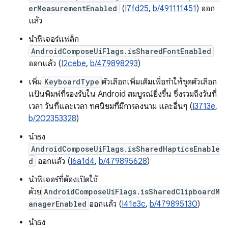
erMeasurementEnabled
(
I7fd25
,
b/491111451
) ออก
แล้ว
นำฟีเจอร์แฟล็ก
AndroidComposeUiFlags.isSharedFontEnabled
ออกแล้ว (
I2cebe
,
b/479898293
)
เพิ่ม
KeyboardType
ตัวเลือกเพิ่มเติมเพื่อทำให้ชุดตัวเลือก
แป้นพิมพ์ที่รองรับใน Android สมบูรณ์ยิ่งขึ้น ซึ่งรวมถึงวันที่
เวลา วันที่และเวลา ทศนิยมที่มีการลงนาม และอื่นๆ (
I3713e
,
b/202353328
)
นำธง
AndroidComposeUiFlags.isSharedHapticsEnable
d
ออกแล้ว (
I6a1d4
,
b/479895628
)
นำฟีเจอร์ที่ต้องเปิดใช้
ด้วย
AndroidComposeUiFlags.isSharedClipboardM
anagerEnabled
ออกแล้ว (
I41e3c
,
b/479895130
)
นำธง