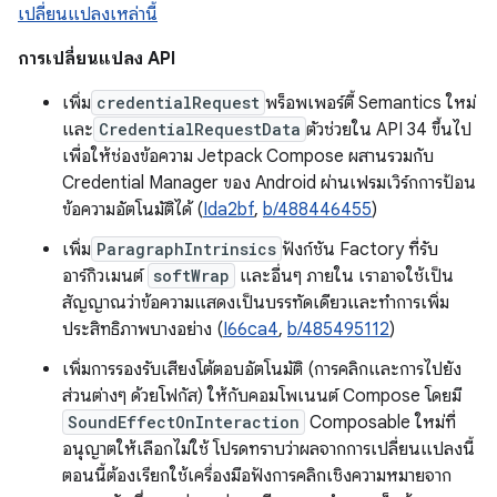
เปลี่ยนแปลงเหล่านี้
การเปลี่ยนแปลง API
เพิ่ม
credentialRequest
พร็อพเพอร์ตี้ Semantics ใหม่
และ
CredentialRequestData
ตัวช่วยใน API 34 ขึ้นไป
เพื่อให้ช่องข้อความ Jetpack Compose ผสานรวมกับ
Credential Manager ของ Android ผ่านเฟรมเวิร์กการป้อน
ข้อความอัตโนมัติได้ (
Ida2bf
,
b/488446455
)
เพิ่ม
ParagraphIntrinsics
ฟังก์ชัน Factory ที่รับ
อาร์กิวเมนต์
softWrap
และอื่นๆ ภายใน เราอาจใช้เป็น
สัญญาณว่าข้อความแสดงเป็นบรรทัดเดียวและทำการเพิ่ม
ประสิทธิภาพบางอย่าง (
I66ca4
,
b/485495112
)
เพิ่มการรองรับเสียงโต้ตอบอัตโนมัติ (การคลิกและการไปยัง
ส่วนต่างๆ ด้วยโฟกัส) ให้กับคอมโพเนนต์ Compose โดยมี
SoundEffectOnInteraction
Composable ใหม่ที่
อนุญาตให้เลือกไม่ใช้ โปรดทราบว่าผลจากการเปลี่ยนแปลงนี้
ตอนนี้ต้องเรียกใช้เครื่องมือฟังการคลิกเชิงความหมายจาก