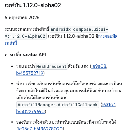
เวอร์ชัน 1
.
12
.
0-alpha02
6 พฤษภาคม 2026
ระบบจะถอนการอ้างสิทธิ์
androidx.compose.ui:ui-
*:1.12.0-alpha02
เวอร์ชัน 1.12.0-alpha02 มี
การคอมมิต
เหล่านี้
การเปลี่ยนแปลง API
ขอแนะนำ
MeshGradient
ตัวปรับแต่ง (
Ia9a08
,
b/455752719
)
นำการเรียกกลับการบันทึกการแก้ไขข้อบกพร่องของการป้อน
ข้อความอัตโนมัติในตัวออก คุณสามารถใช้ฟังก์ชันการทำงาน
เดียวกันได้โดยการบันทึกจาก
AutofillManager.AutofillCallback
(
I631c7
,
b/502279690
)
รองรับการตั้งค่าตัวแปรสำหรับแบบอักษรที่ดาวน์โหลดได้
(
Ic25c7
,
b/496278020
)