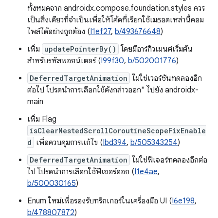
ทั้งหมดจาก androidx.compose.foundation.styles ควร
เป็นสิ่งเดียวที่จำเป็นเพื่อให้โค้ดที่เรียกใช้เมธอดเหล่านี้คอม
ไพล์ได้อย่างถูกต้อง (
I1ef27
,
b/493676648
)
เพิ่ม
updatePointerBy()
โดยมีอาร์กิวเมนต์เริ่มต้น
สำหรับรหัสพอยน์เตอร์ (
I99f30
,
b/502001776
)
DeferredTargetAnimation
ไม่ใช่เวอร์ชันทดลองอีก
ต่อไป โปรดนำการเลือกใช้ดังกล่าวออก" ไปยัง androidx-
main
เพิ่ม Flag
isClearNestedScrollCoroutineScopeFixEnable
d
เพื่อควบคุมการแก้ไข (
Ibd394
,
b/505343254
)
DeferredTargetAnimation
ไม่ใช่ฟีเจอร์ทดลองอีกต่อ
ไป โปรดนำการเลือกใช้ฟีเจอร์ออก (
I1e4ae
,
b/500030165
)
Enum ใหม่เพื่อรองรับทริกเกอร์ในเครื่องมือ UI (
I6e198
,
b/478807872
)