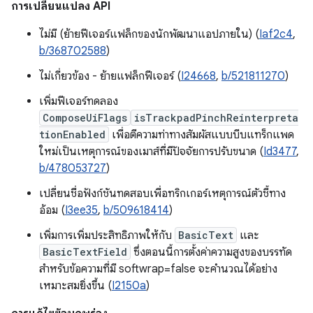
การเปลี่ยนแปลง API
ไม่มี (ย้ายฟีเจอร์แฟล็กของนักพัฒนาแอปภายใน) (
Iaf2c4
,
b/368702588
)
ไม่เกี่ยวข้อง - ย้ายแฟล็กฟีเจอร์ (
I24668
,
b/521811270
)
เพิ่มฟีเจอร์ทดลอง
ComposeUiFlags
isTrackpadPinchReinterpreta
tionEnabled
เพื่อตีความท่าทางสัมผัสแบบบีบแทร็กแพด
ใหม่เป็นเหตุการณ์ของเมาส์ที่มีปัจจัยการปรับขนาด (
Id3477
,
b/478053727
)
เปลี่ยนชื่อฟังก์ชันทดสอบเพื่อทริกเกอร์เหตุการณ์ตัวชี้ทาง
อ้อม (
I3ee35
,
b/509618414
)
เพิ่มการเพิ่มประสิทธิภาพให้กับ
BasicText
และ
BasicTextField
ซึ่งตอนนี้การตั้งค่าความสูงของบรรทัด
สำหรับข้อความที่มี softwrap=false จะคำนวณได้อย่าง
เหมาะสมยิ่งขึ้น (
I2150a
)