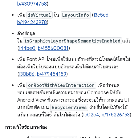
b/430974758
)
เพิ่ม
isVirtual
ใน
LayoutInfo
(
I3e5cd
,
b/494243978
)
ล้างข้อมูล
ใน
isGraphicsLayerShapeSemanticsEnabled
แล้ว
(
I44be0
,
b/455600081
)
เพิ่ม Font API ใหม่เพื่อใช้แบบอักษรที่ดาวน์โหลดได้โดยไม่
ต้องเพิ่มใบรับรองแบบอักษรลงในโค้ดเบสด้วยตนเอง
(
I30b86
,
b/479454159
)
เพิ่ม
onRootWithViewInteraction
เพื่อกำหนด
ขอบเขตการค้นหาเชิงความหมายของ Compose ให้กับ
Android View ที่เฉพาะเจาะจง ซึ่งจะช่วยให้การทดสอบ UI
แบบไฮบริด เช่น
RecyclerViews
ง่ายขึ้นโดยไม่ต้องใช้
แท็กทดสอบที่ไม่ซ้ำกันในโค้ดจริง (
Ic02c4
,
b/175226753
)
การแก้ไขข้อบกพร่อง