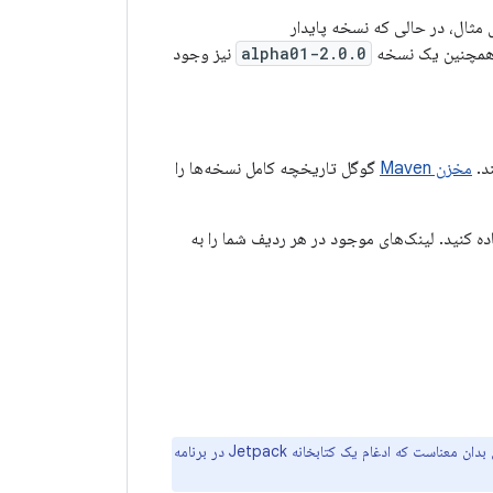
 مثال، در حالی که نسخه پایدار
مچنین یک نسخه
2.0.0-alpha01
نیز وجود
ند.
مخزن Maven
گوگل تاریخچه کامل نسخه‌ها را
ی مشاهده جدیدترین نسخه‌های پایدار و پیش‌نمایش هر کتابخانه AndroidX استفاده کنید. لینک‌های موجود در هر ردیف شما را به
کتابخانه‌های Jetpack هیچ داده‌ای از کاربر را به هیچ نوع سرویس backend ارسال نمی‌کنند. این بدان معناست که ادغام یک کتابخانه Jetpack در برنامه