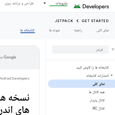
ملزومات
طراحی و برنامه ریزی
JETPACK
GET STARTED
نمای کلی
راهنما
نمونه ها
کتابخانه ها
کتابخانه ها را کاوش کنید
انتشارات کتابخانه
Android Developers
نمای کلی
همه کانال ها
نسخه ها
کانال پایدار
های اند
کانال RC