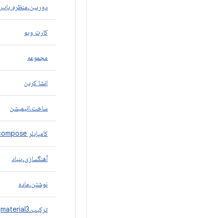
دوربین.منظره یاب 
کارت ویو
مجموعه
انشا کردن
ساخت.انیمیشن
کامپایلر compose
آهنگسازی.بنیاد
نوشتن.ماده
ترکیب.material3