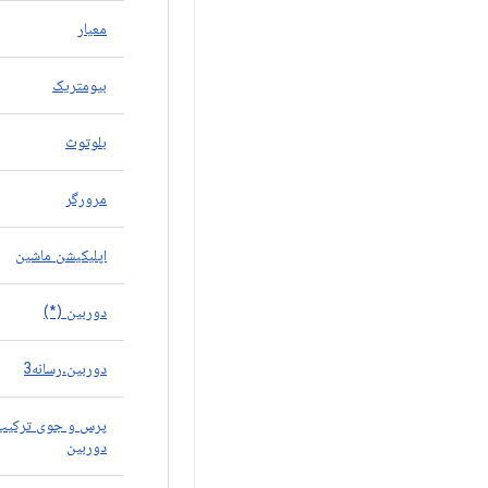
معیار
بیومتریک
بلوتوث
مرورگر
اپلیکیشن ماشین
دوربین (*)
دوربین.رسانه3
پرس و جوی ترکیب
دوربین