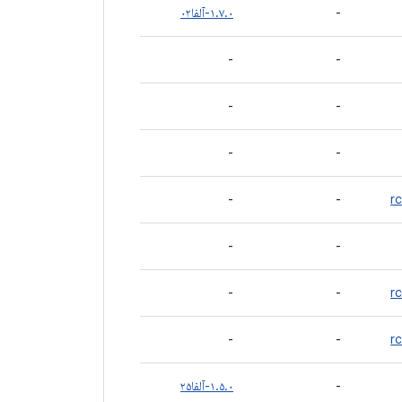
-
۱.۷.۰-آلفا۰۲
-
-
-
-
-
-
-
-
-
-
-
-
-
-
-
۱.۵.۰-آلفا۲۵