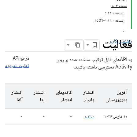
نسخه ۱.۱۳
نسخه ۱.۱۳.۰
نسخه ۱.۱۳.۰-rc01
فعالیت
راهنمای کاربر
مرجع API
به APIهای قابل ترکیب ساخته شده بر روی
فعالیت اندروید
Activity دسترسی داشته باشید.
آخرین
انتشار
کاندیدای
انتشار
انتشار
به‌روزرسانی
پایدار
انتشار
بتا
آلفا
۱۱ مارس ۲۰۲۶
۱.۱۳.۰
-
-
-