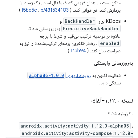
ممکن است در همان فریمی که غیرفعال است، یک ژست را
پردازش کند، فراخوانی کند. (
b/431534103
،
I5be5c
)
KDocs برای
BackHandler
و
PredictiveBackHandler
به‌روزرسانی شد تا
علاوه بر توصیه ترکیب بی‌قید و شرط با پرچم
enabled
، رفتار «آخرین بردهای ترکیب‌شده» را نیز به
صراحت بیان کند. (
I7ab94
)
به‌روزرسانی وابستگی
فعالیت اکنون به
رویداد ناوبری
1.0.0-alpha06
بستگی دارد.
نسخه ۱
۰-آلفا۰۵
.
۱۲
.
۳۰ ژوئیه ۲۰۲۵
androidx.activity:activity:1.12.0-alpha05
،
androidx.activity:activity-compose:1.12.0-