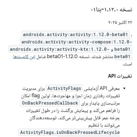
نسخه ۱
۰-بتا۰۱
.
۱۲
.
۲۲ اکتبر ۲۰۲۵
androidx.activity:activity:1.12.0-beta01
،
androidx.activity:activity-compose:1.12.0-
beta01
و
androidx.activity:activity-ktx:1.12.0-
beta01
منتشر شدند. نسخه 1.12.0-beta01 شامل
این کامیت‌ها
است.
تغییرات API
معرفی API آزمایشی
ActivityFlags
برای مدیریت
تغییرات رفتاری زمان اجرا و مهاجرت‌ها. اولین flag امکان
مرتب‌سازی پایدار برای
OnBackPressedCallback
را فراهم می‌کند و پیمایش برگشت را در طول تغییرات
چرخه عمر قابل پیش‌بینی‌تر می‌کند. توسعه‌دهندگان
می‌توانند با تنظیم
ActivityFlags.isOnBackPressedLifecycle