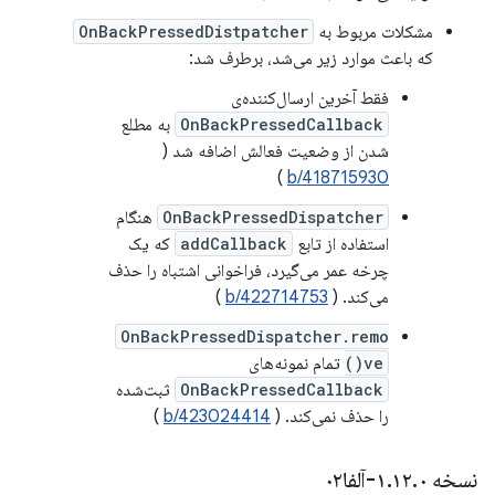
مشکلات مربوط به
OnBackPressedDistpatcher
که باعث موارد زیر می‌شد، برطرف شد:
فقط آخرین ارسال‌کننده‌ی
OnBackPressedCallback
به مطلع
شدن از وضعیت فعالش اضافه شد (
)
b/418715930
OnBackPressedDispatcher
هنگام
استفاده از تابع
addCallback
که یک
چرخه عمر می‌گیرد، فراخوانی اشتباه را حذف
می‌کند. (
b/422714753
)
OnBackPressedDispatcher.remo
ve()
تمام نمونه‌های
OnBackPressedCallback
ثبت‌شده
را حذف نمی‌کند. (
b/423024414
)
نسخه ۱
۰-آلفا۰۲
.
۱۲
.