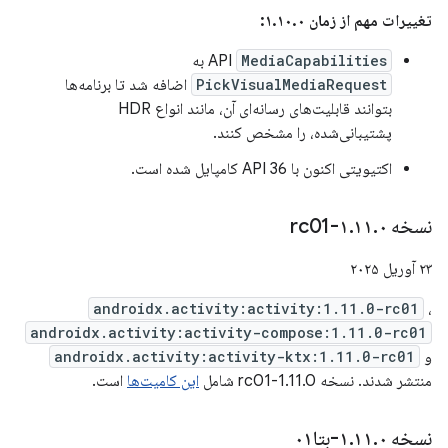
تغییرات مهم از زمان ۱.۱۰.۰:
MediaCapabilities
API
به
PickVisualMediaRequest
اضافه شد تا برنامه‌ها
بتوانند قابلیت‌های رسانه‌ای آن، مانند انواع HDR
پشتیبانی‌شده، را مشخص کنند.
اکتیویتی اکنون با API 36 کامپایل شده است.
نسخه ۱
۰-rc01
.
۱۱
.
۲۳ آوریل ۲۰۲۵
androidx.activity:activity:1.11.0-rc01
،
androidx.activity:activity-compose:1.11.0-rc01
و
androidx.activity:activity-ktx:1.11.0-rc01
منتشر شدند. نسخه 1.11.0-rc01 شامل
این کامیت‌ها
است.
نسخه ۱
۰-بتا۰۱
.
۱۱
.