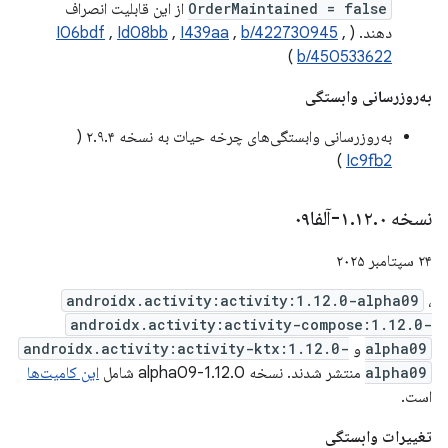
OrderMaintained = false
از این قابلیت انصراف
دهند. (
,
b/422730945
,
I439aa
,
Id08bb
,
I06bdf
)
b/450533622
به‌روزرسانی وابستگی
به‌روزرسانی وابستگی‌های چرخه حیات به نسخه ۲.۹.۴ (
)
Ic9fb2
نسخه ۱
۰-آلفا۰۹
.
۱۲
.
۲۴ سپتامبر ۲۰۲۵
androidx.activity:activity:1.12.0-alpha09
،
androidx.activity:activity-compose:1.12.0-
alpha09
و
androidx.activity:activity-ktx:1.12.0-
alpha09
منتشر شدند. نسخه 1.12.0-alpha09 شامل
این کامیت‌ها
است.
تغییرات وابستگی