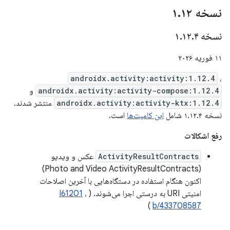
نسخه ۱
۱۲
.
نسخه ۱
۴
.
۱۲
.
۱۱ فوریه ۲۰۲۶
androidx.activity:activity:1.12.4
،
androidx.activity:activity-compose:1.12.4
و
androidx.activity:activity-ktx:1.12.4
منتشر شدند.
نسخه ۱.۱۲.۴ شامل
این کامیت‌ها
است.
رفع اشکالات
ActivityResultContracts
عکس و ویدیو
(Photo and Video ActivityResultContracts)
اکنون هنگام استفاده در دستگاه‌هایی با آخرین اصلاحات
امنیتی URI به درستی اجرا می‌شوند. (
،
I61201
)
b/433708587