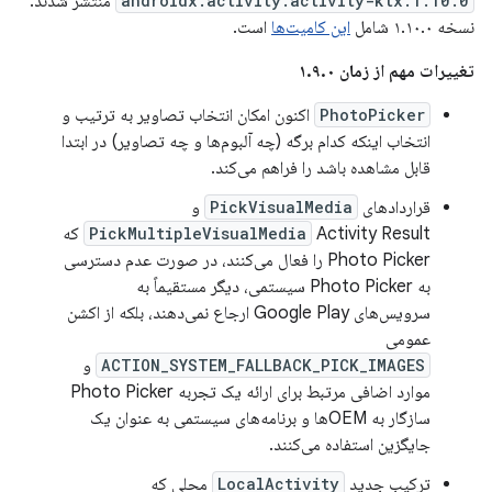
androidx.activity:activity-ktx:1.10.0
منتشر شدند.
نسخه ۱.۱۰.۰ شامل
این کامیت‌ها
است.
تغییرات مهم از زمان ۱.۹.۰
PhotoPicker
اکنون امکان انتخاب تصاویر به ترتیب و
انتخاب اینکه کدام برگه (چه آلبوم‌ها و چه تصاویر) در ابتدا
قابل مشاهده باشد را فراهم می‌کند.
قراردادهای
PickVisualMedia
و
PickMultipleVisualMedia
Activity Result که
Photo Picker را فعال می‌کنند، در صورت عدم دسترسی
به Photo Picker سیستمی، دیگر مستقیماً به
سرویس‌های Google Play ارجاع نمی‌دهند، بلکه از اکشن
عمومی
ACTION_SYSTEM_FALLBACK_PICK_IMAGES
و
موارد اضافی مرتبط برای ارائه یک تجربه Photo Picker
سازگار به OEMها و برنامه‌های سیستمی به عنوان یک
جایگزین استفاده می‌کنند.
ترکیب جدید
LocalActivity
محلی که