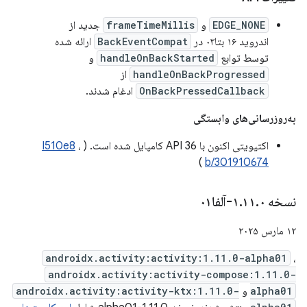
EDGE_NONE
و
frameTimeMillis
جدید از
اندروید ۱۶ بتا۰۳ در
BackEventCompat
ارائه شده
توسط توابع
handleOnBackStarted
و
handleOnBackProgressed
از
OnBackPressedCallback
ادغام شدند.
به‌روزرسانی‌های وابستگی
اکتیویتی اکنون با API 36 کامپایل شده است. (
،
I510e8
)
b/301910674
نسخه ۱
۰-آلفا۰۱
.
۱۱
.
۱۲ مارس ۲۰۲۵
androidx.activity:activity:1.11.0-alpha01
،
androidx.activity:activity-compose:1.11.0-
alpha01
و
androidx.activity:activity-ktx:1.11.0-