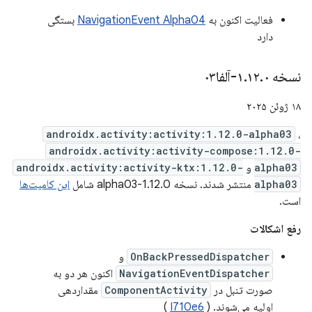
فعالیت اکنون به
NavigationEvent Alpha04
بستگی
دارد
نسخه ۱
۰-آلفا۰۳
.
۱۲
.
۱۸ ژوئن ۲۰۲۵
androidx.activity:activity:1.12.0-alpha03
،
androidx.activity:activity-compose:1.12.0-
alpha03
و
androidx.activity:activity-ktx:1.12.0-
alpha03
منتشر شدند. نسخه 1.12.0-alpha03 شامل
این کامیت‌ها
است.
رفع اشکالات
OnBackPressedDispatcher
و
NavigationEventDispatcher
اکنون هر دو به
صورت تنبل در
ComponentActivity
مقداردهی
اولیه می‌شوند. (
I710e6
)