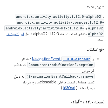
۴ ژوئن ۲۰۲۵
androidx.activity:activity:1.12.0-alpha02
،
androidx.activity:activity-compose:1.12.0-
alpha02
و
androidx.activity:activity-ktx:1.12.0-
alpha02
منتشر شدند. نسخه 1.12.0-alpha02 شامل
این کامیت‌ها
است.
رفع اشکالات
از
1.0.0-alpha02
NavigationEvent
: خطای
ConcurrentModificationException
که هنگام
فراخوانی
NavigationEventCallback.remove()
به دلیل
تغییر همزمان لیست داخلی closeableها رخ می‌داد،
برطرف شد. (
I63066
)
نسخه ۱
۰-آلفا۰۱
.
۱۲
.