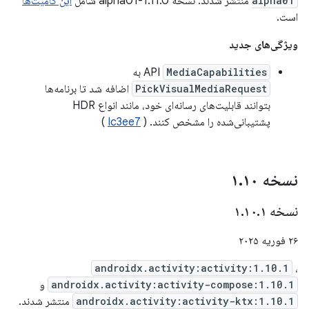
alpha01
منتشر شدند. نسخه 1.11.0-alpha01 شامل
این کامیت‌ها
است.
ویژگی‌های جدید
MediaCapabilities
API
به
PickVisualMediaRequest
اضافه شد تا برنامه‌ها
بتوانند قابلیت‌های رسانه‌ای خود، مانند انواع HDR
پشتیبانی‌شده را مشخص کنند. (
Ic3ee7
)
نسخه ۱
۱۰
.
نسخه ۱
۱
.
۱۰
.
۲۶ فوریه ۲۰۲۵
androidx.activity:activity:1.10.1
،
androidx.activity:activity-compose:1.10.1
و
androidx.activity:activity-ktx:1.10.1
منتشر شدند.