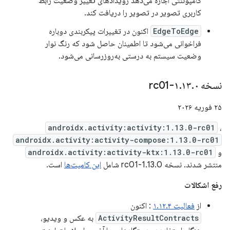
کامپوننتی اجازه می‌دهد رویدادهای تغییر وضعیت رابط
کاربری تصویر در تصویر را دریافت کند.
EdgeToEdge
اکنون در تغییرات پیکربندی دوباره
فراخوانی می‌شود تا اطمینان حاصل شود که رنگ نوار
وضعیت سیستم به درستی به‌روزرسانی می‌شود.
نسخه ۱
۰-rc01
.
۱۳
.
۲۵ فوریه ۲۰۲۶
androidx.activity:activity:1.13.0-rc01
،
androidx.activity:activity-compose:1.13.0-rc01
و
androidx.activity:activity-ktx:1.13.0-rc01
منتشر شدند. نسخه 1.13.0-rc01 شامل
این کامیت‌ها
است.
رفع اشکالات
از
فعالیت ۱.۱۲.۴
: اکنون
ActivityResultContracts
به عکس و ویدیو،