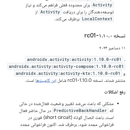
Activity
برای محدوده فعلی فراهم می‌کند و نیاز
توسعه‌دهندگان را برای دریافت
Activity
از
LocalContext
برطرف می‌کند.
نسخه ۱
۰-rc01
.
۱۰
.
۱۱ دسامبر ۲۰۲۴
androidx.activity:activity:1.10.0-rc01
،
androidx.activity:activity-compose:1.10.0-rc01
و
androidx.activity:activity-ktx:1.10.0-rc01
منتشر شدند. نسخه 1.10.0-rc01 شامل
این کامیت‌ها
است.
رفع اشکالات
مشکلی که باعث می‌شد تغییر وضعیت فعال‌شده در حالی
که
PredictiveBackHandler
در حال حاضر فعال
است، باعث اتصال کوتاه (short circuit) فوری در
فراخوانی مجدد شود، برطرف شد. اکنون فراخوانی مجدد