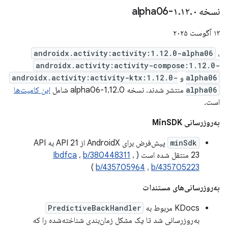
نسخه ۱
۰-alpha06
.
۱۲
.
۱۳ آگوست ۲۰۲۵
androidx.activity:activity:1.12.0-alpha06
،
androidx.activity:activity-compose:1.12.0-
alpha06
و
androidx.activity:activity-ktx:1.12.0-
alpha06
منتشر شدند. نسخه 1.12.0-alpha06 شامل
این کامیت‌ها
است.
به‌روزرسانی MinSDK
minSdk
پیش‌فرض برای AndroidX از API 21 به API
23 منتقل شده است (
،
b/380448311
،
Ibdfca
)
b/435705964
،
b/435705223
به‌روزرسانی‌های مستندات
KDocs مربوط به
PredictiveBackHandler
به‌روزرسانی شد تا یک مشکل زمان‌بندی شناخته‌شده را که