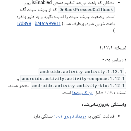
مشکلی که باعث می‌شد تنظیم دستی isEnabled روی
OnBackPressedCallback
که از چرخه حیات آگاه
است، وضعیت چرخه حیات را نادیده بگیرد و به طور بالقوه
باعث خرابی شود، برطرف شد. (
b/461999811
،
I7d898
)
نسخه ۱
۱
.
۱۲
.
۳ دسامبر ۲۰۲۵
androidx.activity:activity:1.12.1
،
androidx.activity:activity-compose:1.12.1
و
androidx.activity:activity-ktx:1.12.1
منتشر شدند.
نسخه ۱.۱۲.۱ شامل
این کامیت‌ها
است.
وابستگی به‌روزرسانی‌شده
فعالیت اکنون به
رویداد ناوبری ۱.۰.۱
بستگی دارد