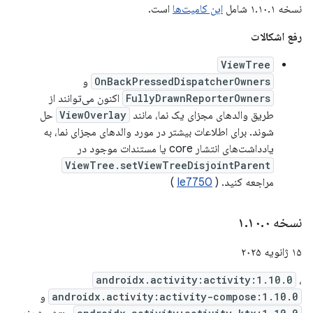
نسخه ۱.۱۰.۱ شامل
این کامیت‌ها
است.
رفع اشکالات
ViewTree
OnBackPressedDispatcherOwners
و
FullyDrawnReporterOwners
اکنون می‌توانند از
طریق والدهای مجزای یک نما، مانند
ViewOverlay
حل
شوند. برای اطلاعات بیشتر در مورد والدهای مجزای نما، به
یادداشت‌های انتشار core یا مستندات موجود در
ViewTree.setViewTreeDisjointParent
مراجعه کنید. (
Ie7750
)
نسخه ۱
۰
.
۱۰
.
۱۵ ژانویه ۲۰۲۵
androidx.activity:activity:1.10.0
،
androidx.activity:activity-compose:1.10.0
و