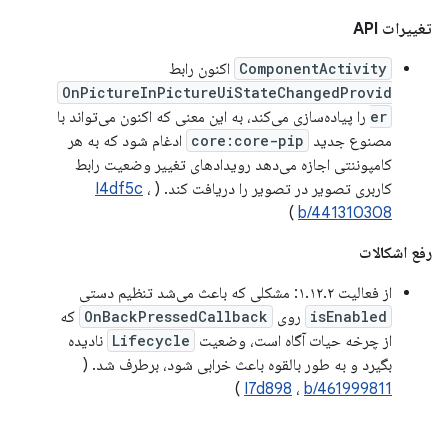
تغییرات API
ComponentActivity
اکنون رابط
OnPictureInPictureUiStateChangedProvid
er
را پیاده‌سازی می‌کند، به این معنی که اکنون می‌تواند با
مصنوع جدید
core:core-pip
ادغام شود که به هر
کامپوننتی اجازه می‌دهد رویدادهای تغییر وضعیت رابط
کاربری تصویر در تصویر را دریافت کند. (
،
I4df5c
)
b/441310308
رفع اشکالات
از فعالیت ۱.۱۲.۲: مشکلی که باعث می‌شد تنظیم دستی
isEnabled
روی
OnBackPressedCallback
که
از چرخه حیات آگاه است، وضعیت
Lifecycle
نادیده
بگیرد و به طور بالقوه باعث خرابی شود، برطرف شد. (
)
I7d898
،
b/461999811