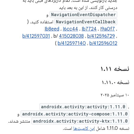
جدید بازنویسی شده است، تمام کاربردهای قبلی باید به
درستی کار کنند. از این به بعد باید
NavigationEventDispatcher
و
NavigationEventCallback
استفاده کنید. (
Ib8eed
،
I6cc44
،
Ib7724
،
I9a0f7
،
b/412597031
، b/
415028038
،
b/412596729
،
)
b/412597140
،
b/412596012
نسخه ۱
۱۱
.
نسخه ۱
۰
.
۱۱
.
۱۰ سپتامبر ۲۰۲۵
androidx.activity:activity:1.11.0
،
androidx.activity:activity-compose:1.11.0
و
androidx.activity:activity-ktx:1.11.0
منتشر شدند.
نسخه 1.11.0 شامل
این کامیت‌ها
است.