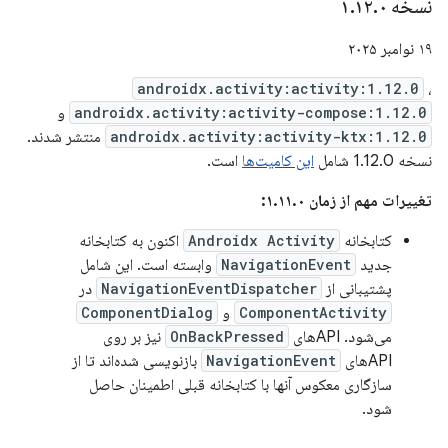
نسخه ۱
۰
.
۱۲
.
۱۹ نوامبر ۲۰۲۵
androidx.activity:activity:1.12.0
،
androidx.activity:activity-compose:1.12.0
و
androidx.activity:activity-ktx:1.12.0
منتشر شدند.
نسخه 1.12.0 شامل
این کامیت‌ها
است.
تغییرات مهم از زمان ۱.۱۱.۰:
کتابخانه
Androidx Activity
اکنون به کتابخانه
جدید
NavigationEvent
وابسته است. این شامل
پشتیبانی از
NavigationEventDispatcher
در
ComponentActivity
و
ComponentDialog
می‌شود. APIهای
OnBackPressed
نیز بر روی
APIهای
NavigationEvent
بازنویسی شده‌اند تا از
سازگاری معکوس آنها با کتابخانه قبلی اطمینان حاصل
شود.