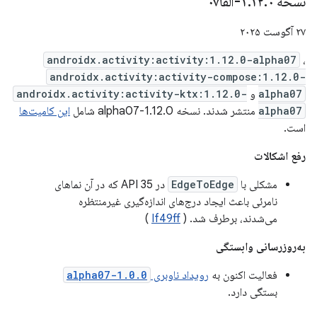
نسخه ۱
۰-آلفا۰۷
.
۱۲
.
۲۷ آگوست ۲۰۲۵
androidx.activity:activity:1.12.0-alpha07
،
androidx.activity:activity-compose:1.12.0-
alpha07
و
androidx.activity:activity-ktx:1.12.0-
alpha07
منتشر شدند. نسخه 1.12.0-alpha07 شامل
این کامیت‌ها
است.
رفع اشکالات
مشکلی با
EdgeToEdge
در API 35 که در آن نماهای
نامرئی باعث ایجاد درج‌های اندازه‌گیری غیرمنتظره
می‌شدند، برطرف شد. (
If49ff
)
به‌روزرسانی وابستگی
فعالیت اکنون به
رویداد ناوبری
1.0.0-alpha07
بستگی دارد.