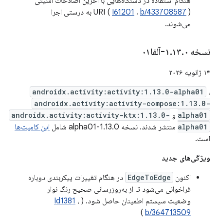
هنگام استفاده در دستگاه‌هایی با آخرین اصلاحات امنیتی
b/433708587
،
I61201
URI (
) به درستی اجرا
می‌شوند.
نسخه ۱
۰-آلفا۰۱
.
۱۳
.
۱۴ ژانویه ۲۰۲۶
androidx.activity:activity:1.13.0-alpha01
،
androidx.activity:activity-compose:1.13.0-
alpha01
و
androidx.activity:activity-ktx:1.13.0-
alpha01
منتشر شدند. نسخه 1.13.0-alpha01 شامل
این کامیت‌ها
است.
ویژگی‌های جدید
اکنون
EdgeToEdge
در هنگام تغییرات پیکربندی دوباره
فراخوانی می‌شود تا از به‌روزرسانی صحیح رنگ نوار
وضعیت سیستم اطمینان حاصل شود. (
،
Id1381
)
b/364713509