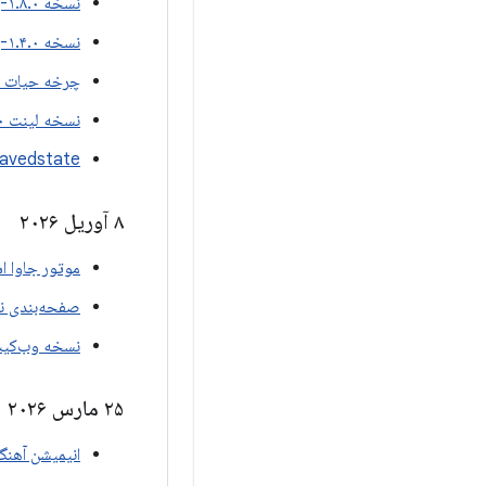
نسخه ۱.۸.۰-بتا۰۱ اپلیکیشن خودرو
نسخه ۱.۴.۰-بتا۰۱ هیلت
چرخه حیات نسخه ۱.۰
نسخه لینت ۱.۰.۰-بتا۰۱
Savedstate نسخه 1.5.0-a01
۸ آوریل ۲۰۲۶
موتور جاوا اسکری
صفحه‌بندی نسخه ۵.۰
نسخه وب‌کیت ۱.۱۶.۰-بت
۲۵ مارس ۲۰۲۶
انیمیشن آهنگسازی ن