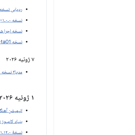
ردیابی نسخه ۲.۰.۰-بتا۱
نسخه ۱.۰.۰-بتا۰۱ آرکور ایکس آر
نسخه اجرا شده 0.0-beta01
نسخه Xr Scenecore 1.0.0-beta01
۷ ژوئیه ۲۰۲۶
مدیا۳ نسخه ۱.۱۱.۰-بتا۰۱
۱ ژوئیه ۲۰۲۶
انیمیشن آهنگسازی ن
بنیاد کامپوز نسخه ۲.۰
نسخهٔ ۱.۱۲.۰-بتا۰۲ برای نوشتن مطالب