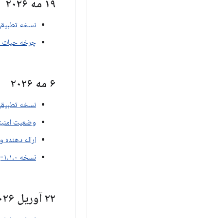
۱۹ مه ۲۰۲۶
نسخه تطبیقی ​​Compose Material3، نسخه .۳.۰
چرخه حیات نسخه ۱.۰
۶ مه ۲۰۲۶
نسخه تطبیقی ​​Compose Material3، نسخه .۳.۰
وضعیت امنیتی نسخه
ارائه دهنده وضعی
نسخه ۱.۱.۰-بتا۰۱ برای Wear-core
۲۲ آوریل ۲۰۲۶