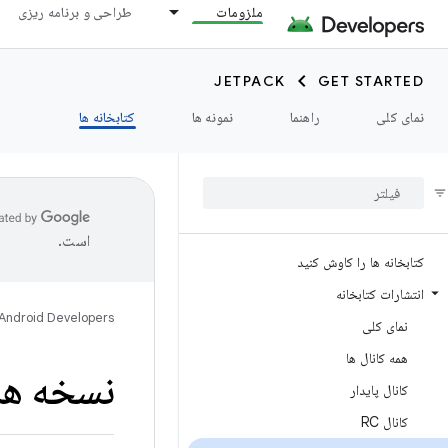
ملزومات
طراحی و برنامه ریزی
JETPACK
GET STARTED
نمای کلی
راهنما
نمونه ها
کتابخانه ها
است.
کتابخانه ها را کاوش کنید
انتشارات کتابخانه
Android Developers
نمای کلی
همه کانال ها
نسخه های
کانال پایدار
کانال RC