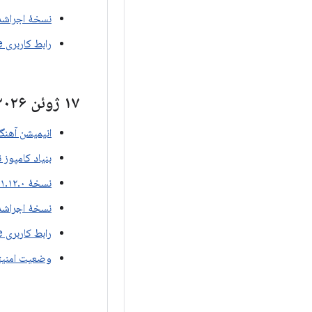
نسخهٔ اجراشدهٔ e 1.12.0-beta02
رابط کاربری Compose نسخه ۱.۱۲.۰-بتا۰۲
۱۷ ژوئن ۲۰۲۶
انیمیشن آهنگسازی ن
بنیاد کامپوز نسخه ۲.۰
نسخهٔ ۱.۱۲.۰-بتا۰۱ برای نوشتن مطالب
نسخهٔ اجراشدهٔ e 1.12.0-beta01
رابط کاربری Compose نسخه ۱.۱۲.۰-بتا۰۱
وضعیت امنیتی نسخه