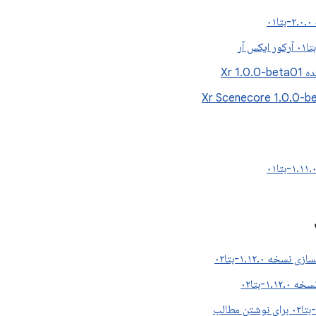
۰
Xr 1.
سخه ۱.۱۲.۰-بتا۰۲
۱.۱-بتا۰۲