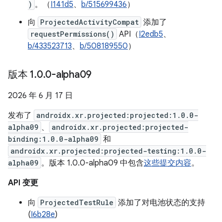
)
。（
I141d5
、
b/515699436
）
向
ProjectedActivityCompat
添加了
requestPermissions()
API（
I2edb5
、
b/433523713
、
b/508189550
）
版本 1
.
0
.
0-alpha09
2026 年 6 月 17 日
发布了
androidx.xr.projected:projected:1.0.0-
alpha09
、
androidx.xr.projected:projected-
binding:1.0.0-alpha09
和
androidx.xr.projected:projected-testing:1.0.0-
alpha09
。版本 1.0.0-alpha09 中包含
这些提交内容
。
API 变更
向
ProjectedTestRule
添加了对电池状态的支持
(
I6b28e
)