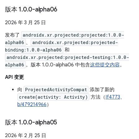
版本 1
.
0
.
0-alpha06
2026 年 3 月 25 日
发布了
androidx.xr.projected:projected:1.0.0-
alpha06
、
androidx.xr.projected:projected-
binding:1.0.0-alpha06
和
androidx.xr.projected:projected-testing:1.0.0-
alpha06
。版本 1.0.0-alpha06 中包含
这些提交内容
。
API 变更
向
ProjectedActivityCompat
添加了新的
create(activity: Activity)
方法（
If4773
、
b/479214966
）
版本 1
.
0
.
0-alpha05
2026 年 2 月 25 日