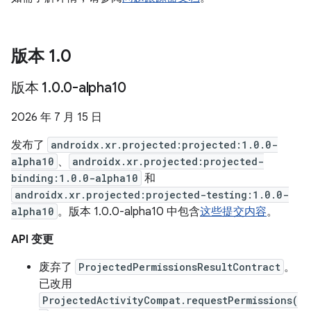
版本 1
.
0
版本 1
.
0
.
0-alpha10
2026 年 7 月 15 日
发布了
androidx.xr.projected:projected:1.0.0-
alpha10
、
androidx.xr.projected:projected-
binding:1.0.0-alpha10
和
androidx.xr.projected:projected-testing:1.0.0-
alpha10
。版本 1.0.0-alpha10 中包含
这些提交内容
。
API 变更
废弃了
ProjectedPermissionsResultContract
。
已改用
ProjectedActivityCompat.requestPermissions(