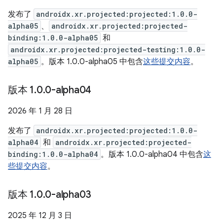
发布了
androidx.xr.projected:projected:1.0.0-
alpha05
、
androidx.xr.projected:projected-
binding:1.0.0-alpha05
和
androidx.xr.projected:projected-testing:1.0.0-
alpha05
。版本 1.0.0-alpha05 中包含
这些提交内容
。
版本 1
.
0
.
0-alpha04
2026 年 1 月 28 日
发布了
androidx.xr.projected:projected:1.0.0-
alpha04
和
androidx.xr.projected:projected-
binding:1.0.0-alpha04
。版本 1.0.0-alpha04 中包含
这
些提交内容
。
版本 1
.
0
.
0-alpha03
2025 年 12 月 3 日