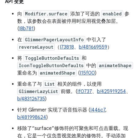
API 变更
向
Modifier.surface
添加了可选的
enabled
参
数，该参数会在表面被停用时应用视觉叠加层。
(
I8b781
)
在
GlimmerPagerLayoutInfo
中引入了
reverseLayout
（
I73818
、
b/481669559
）
将
ToggleButtonDefaults
和
IconToggleButtonDefaults
中的
animateShape
重命名为
animatedShape
(
I15f00
)
重命名了与
List
相关的组件，以使用
GlimmerLazyList
前缀。(
If0737
、
b/425919254
、
b/483126735
)
针对 Glimmer 实现了语音指示器 (
I446c7
,
b/481998624
)
移除了“surface”修饰符的可聚焦和可点击重载。现
在，它是一个仅负责视觉效果的修饰符。手动添加