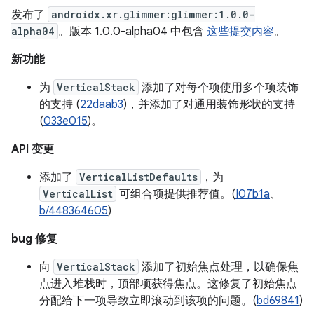
发布了
androidx.xr.glimmer:glimmer:1.0.0-
alpha04
。版本 1.0.0-alpha04 中包含
这些提交内容
。
新功能
为
VerticalStack
添加了对每个项使用多个项装饰
的支持 (
22daab3
)，并添加了对通用装饰形状的支持
(
033e015
)。
API 变更
添加了
VerticalListDefaults
，为
VerticalList
可组合项提供推荐值。(
I07b1a
、
b/448364605
)
bug 修复
向
VerticalStack
添加了初始焦点处理，以确保焦
点进入堆栈时，顶部项获得焦点。这修复了初始焦点
分配给下一项导致立即滚动到该项的问题。(
bd69841
)