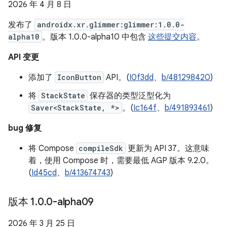
2026 年 4 月 8 日
发布了
androidx.xr.glimmer:glimmer:1.0.0-
alpha10
。版本 1.0.0-alpha10 中包含
这些提交内容
。
API 变更
添加了
IconButton
API。(
I0f3dd
、
b/481298420
)
将
StackState
保存器的类型泛型化为
Saver<StackState, *>
。(
Ic164f
、
b/491893461
)
bug 修复
将 Compose
compileSdk
更新为 API 37。这意味
着，使用 Compose 时，需要最低 AGP 版本 9.2.0。
(
Id45cd
、
b/413674743
)
版本 1
.
0
.
0-alpha09
2026 年 3 月 25 日