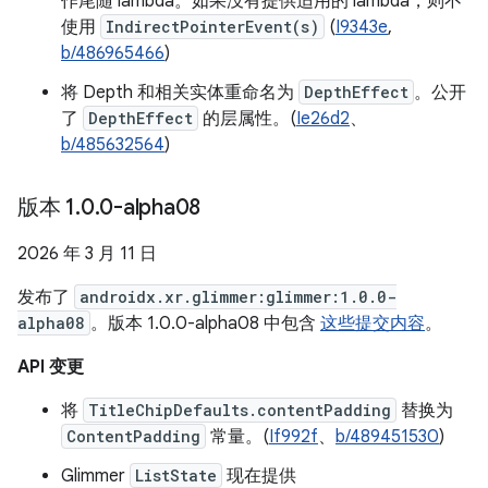
作尾随 lambda。如果没有提供适用的 lambda，则不
使用
IndirectPointerEvent(s)
(
I9343e
,
b/486965466
)
将 Depth 和相关实体重命名为
DepthEffect
。公开
了
DepthEffect
的层属性。(
Ie26d2
、
b/485632564
)
版本 1
.
0
.
0-alpha08
2026 年 3 月 11 日
发布了
androidx.xr.glimmer:glimmer:1.0.0-
alpha08
。版本 1.0.0-alpha08 中包含
这些提交内容
。
API 变更
将
TitleChipDefaults.contentPadding
替换为
ContentPadding
常量。(
If992f
、
b/489451530
)
Glimmer
ListState
现在提供