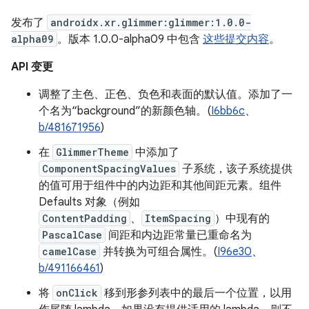
发布了
androidx.xr.glimmer:glimmer:1.0.0-
alpha09
。版本 1.0.0-alpha09 中包含
这些提交内容
。
API 变更
调整了主色、正色、负色和表面的默认值。添加了一
个名为“background”的新颜色轴。(
I6bb6c
、
b/481671956
)
在
GlimmerTheme
中添加了
ComponentSpacingValues
子系统，该子系统提供
的值可用于组件中的内边距和其他间距元素。组件
Defaults 对象（例如
ContentPadding
、
ItemSpacing
）中现有的
PascalCase
间距和内边距常量已重命名为
camelCase
并转换为可组合属性。(
I96e30
、
b/491166461
)
将
onClick
移到形参列表中的最后一个位置，以用