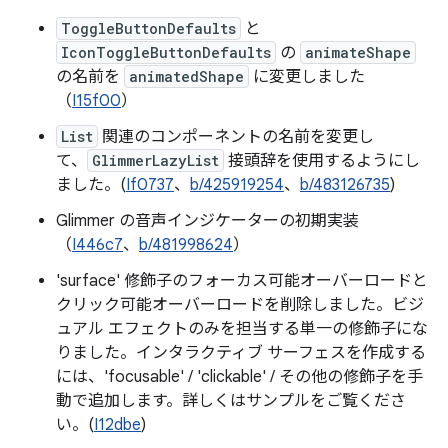
ToggleButtonDefaults
と
IconToggleButtonDefaults
の
animateShape
の名前を
animatedShape
に変更しました
（
I15f00
）
List
関連のコンポーネントの名前を変更し
て、
GlimmerLazyList
接頭辞を使用するようにし
ました。(
If0737
、
b/425919254
、
b/483126735
)
Glimmer の音声インジケーターの初期実装
（
I446c7
、
b/481998624
）
'surface' 修飾子のフォーカス可能オーバーロードと
クリック可能オーバーロードを削除しました。ビジ
ュアル エフェクトのみを担当する単一の修飾子にな
りました。インタラクティブ サーフェスを作成する
には、'focusable' / 'clickable' / その他の修飾子を手
動で追加します。詳しくはサンプルをご覧くださ
い。(
I12dbe
)