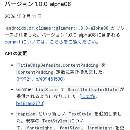
バージョン 1
.
0
.
0-alpha08
2026 年 3 月 11 日
androidx.xr.glimmer:glimmer:1.0.0-alpha08
がリリ
ースされました。バージョン 1.0.0-alpha08 に含まれる
commit については、こちらをご覧ください
。
API の変更
TitleChipDefaults.contentPadding
を
ContentPadding
定数に置き換えました。
(
If992f
、
b/489451530
)
Glimmer
ListState
で
ScrollIndicatorState
が
提供されるようになりました（
I0a2f8
、
b/481662773
）
caption
という新しい
TextStyle
を追加しまし
た。既存の
TextStyles
につい
て、
fontWeight
、
fontSize
、
lineHeight
を更