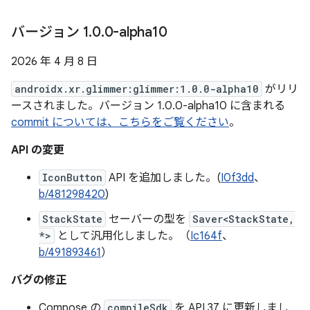
バージョン 1
.
0
.
0-alpha10
2026 年 4 月 8 日
androidx.xr.glimmer:glimmer:1.0.0-alpha10
がリリ
ースされました。バージョン 1.0.0-alpha10 に含まれる
commit については、こちらをご覧ください
。
API の変更
IconButton
API を追加しました。(
I0f3dd
、
b/481298420
)
StackState
セーバーの型を
Saver<StackState,
*>
として汎用化しました。（
Ic164f
、
b/491893461
）
バグの修正
Compose の
compileSdk
を API 37 に更新しまし