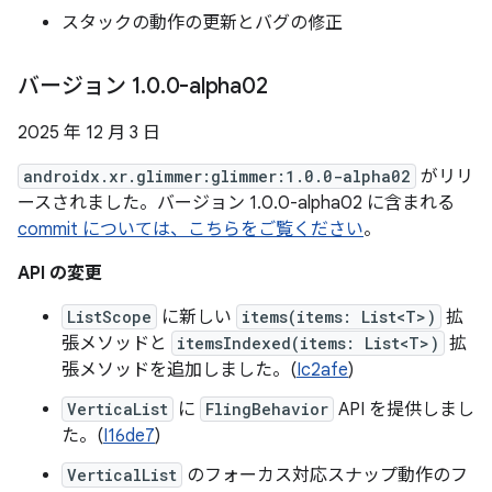
スタックの動作の更新とバグの修正
バージョン 1
.
0
.
0-alpha02
2025 年 12 月 3 日
androidx.xr.glimmer:glimmer:1.0.0-alpha02
がリリ
ースされました。バージョン 1.0.0-alpha02 に含まれる
commit については、こちらをご覧ください
。
API の変更
ListScope
に新しい
items(items: List<T>)
拡
張メソッドと
itemsIndexed(items: List<T>)
拡
張メソッドを追加しました。(
Ic2afe
)
VerticaList
に
FlingBehavior
API を提供しまし
た。(
I16de7
)
VerticalList
のフォーカス対応スナップ動作のフ