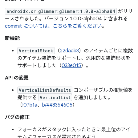
androidx.xr.glimmer:glimmer:1.0.0-alpha04
がリリ
ースされました。バージョン 1.0.0-alpha04 に含まれる
commit については、こちらをご覧ください
。
新機能
VerticalStack
（
22daab3
）のアイテムごとに複数
のアイテム装飾をサポートし、汎用的な装飾形状を
サポートしました（
033e015
）。
API の変更
VerticalListDefaults
コンポーザブルの推奨値を
提供する
VerticalList
を追加しました。
（
I07b1a
、
b/448364605
）
バグの修正
フォーカスがスタックに入ったときに最上位のアイ
テムにフォーカスが設定されるよう