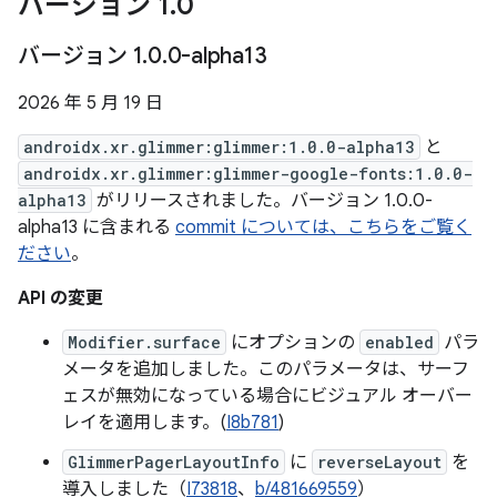
バージョン 1
.
0
バージョン 1
.
0
.
0-alpha13
2026 年 5 月 19 日
androidx.xr.glimmer:glimmer:1.0.0-alpha13
と
androidx.xr.glimmer:glimmer-google-fonts:1.0.0-
alpha13
がリリースされました。バージョン 1.0.0-
alpha13 に含まれる
commit については、こちらをご覧く
ださい
。
API の変更
Modifier.surface
にオプションの
enabled
パラ
メータを追加しました。このパラメータは、サーフ
ェスが無効になっている場合にビジュアル オーバー
レイを適用します。(
I8b781
)
GlimmerPagerLayoutInfo
に
reverseLayout
を
導入しました（
I73818
、
b/481669559
）