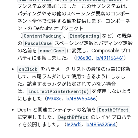
ブシステムを追加しました。このサブシステムは、
パディングやその他のスペーシング要素のコンポー
ネント全体で使用する値を提供します。コンポーネ
ントの Defaults オブジェクト
（
ContentPadding
、
ItemSpacing
など）の既存
の
PascalCase
スペーシング定数とパディング定数
の名前を
camelCase
に変更し、Composable プロ
パティに変換しました。（
I96e30
、
b/491166461
）
onClick
をパラメータ リストの最後の位置に移動
して、末尾ラムダとして使用できるようにしまし
た。該当するラムダが指定されていない場合
は、
IndirectPointerEvent(s)
を使用しないよう
にしました（
I9343e
、
b/486965466
）
Depth と関連エンティティの名前を
DepthEffect
に変更しました。
DepthEffect
のレイヤ プロパテ
ィを公開しました。（
Ie26d2
、
b/485632564
）