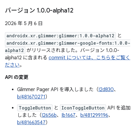
バージョン 1
.
0
.
0-alpha12
2026 年 5 月 6 日
androidx.xr.glimmer:glimmer:1.0.0-alpha12
と
androidx.xr.glimmer:glimmer-google-fonts:1.0.0-
alpha12
がリリースされました。バージョン 1.0.0-
alpha12 に含まれる
commit については、こちらをご覧く
ださい
。
API の変更
Glimmer Pager API を導入しました（
I2d830
、
b/481670271
）
ToggleButton
と
IconToggleButton
API を追加
しました（
I2656b
、
Ib1667
、
b/481299196
、
b/481663547
）