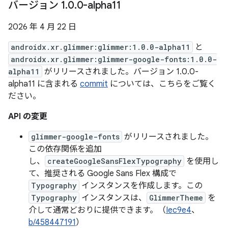
バージョン 1
.
0
.
0-alpha11
2026 年 4 月 22 日
androidx.xr.glimmer:glimmer:1.0.0-alpha11
と
androidx.xr.glimmer:glimmer-google-fonts:1.0.0-
alpha11
がリリースされました。バージョン 1.0.0-
alpha11 に含まれる
commit
については、こちらをご覧く
ださい。
API の変更
glimmer-google-fonts
がリリースされました。
この依存関係を追加
し、
createGoogleSansFlexTypography
を使用し
て、推奨される Google Sans Flex 構成で
Typography
インスタンスを作成します。この
Typography
インスタンスは、
GlimmerTheme
を
介して通常どおりに提供できます。（
Iec9e4
、
b/458447191
）