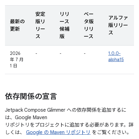
安定
リリ
ベー
アルファ
最新の
版リ
ース
タ版
版リリー
更新
リー
候補
リリ
ス
ス
版
ース
2026
-
-
-
1.0.0-
年 7 月
alpha15
1 日
依存関係の宣言
Jetpack Compose Glimmer への依存関係を追加するに
は、Google Maven
リポジトリをプロジェクトに追加する必要があります。詳
しくは、
Google の Maven リポジトリ
をご覧ください。