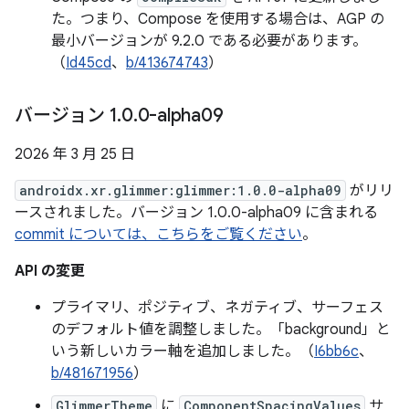
た。つまり、Compose を使用する場合は、AGP の
最小バージョンが 9.2.0 である必要があります。
（
Id45cd
、
b/413674743
）
バージョン 1
.
0
.
0-alpha09
2026 年 3 月 25 日
androidx.xr.glimmer:glimmer:1.0.0-alpha09
がリリ
ースされました。バージョン 1.0.0-alpha09 に含まれる
commit については、こちらをご覧ください
。
API の変更
プライマリ、ポジティブ、ネガティブ、サーフェス
のデフォルト値を調整しました。「background」と
いう新しいカラー軸を追加しました。（
I6bb6c
、
b/481671956
）
GlimmerTheme
に
ComponentSpacingValues
サ