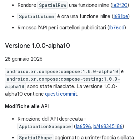
Rendere
SpatialRow
una funzione inline (
Ia2f20
)
SpatialColumn
è ora una funzione inline (
I681be
)
Rimossa l'API per i cartelloni pubblicitari (
Ib76cd
)
Versione 1
.
0
.
0-alpha10
28 gennaio 2026
androidx.xr.compose:compose:1.0.0-alpha10
e
androidx.xr.compose:compose-testing:1.0.0-
alpha10
sono state rilasciate. La versione 1.0.0-
alpha10 contiene
questi commit
.
Modifiche alle API
Rimozione dell'API deprecata -
ApplicationSubspace
(
Ia6596
,
b/468345186
)
SpatialShape
aggiornato a un'interfaccia sigillata