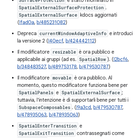
SurfaceProtection
è stato rinominato in
SpatialExternalSurfaceProtection
.
SpatialExternalSurface
kdocs aggiornati
(
Ifad0a
,
b/485231082
)
Depreca
currentWindowAdaptiveInfo
e introduci
la versione 2 (
I40ecf
,
b/424442112
)
Il modificatore
resizable
è ora pubblico e
applicabile ai gruppi (ad es.
SpatialRow
). (
I2bcf6
,
b/348483527
,
b/489753178
,
b/479530787
)
Il modificatore
movable
è ora pubblico. Al
momento, questo modificatore funziona bene per
SpatialPanels
e
SpatialExternalSurface
;
tuttavia, l'intenzione è di supportarli bene per tutti i
SubspaceComposables
. (
I9a3cd
,
b/479530787
,
b/478935063
,
b/478935063
)
SpatialEnterTransition
e
SpatialExitTransition
contrassegnati come