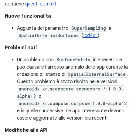
contiene
questi commit
.
Nuove funzionalità
Aggiunta del parametro
SuperSampling
a
SpatialExternalSurfaces
(
Icd4d1
)
Problemi noti
Un problema con
SurfaceEntity
in SceneCore
può causare l'arresto anomalo delle app durante la
creazione di istanze di
SpatialExternalSurface
.
Questo problema è stato risolto nelle versioni
androidx.xr.scenecore:scenecore-*:1.0.0-
alpha13
e
androidx.xr.compose:compose:1.0.0-alpha12
e in quelle successive. Le app interessate devono
essere aggiornate alle versioni più recenti.
Modifiche alle API