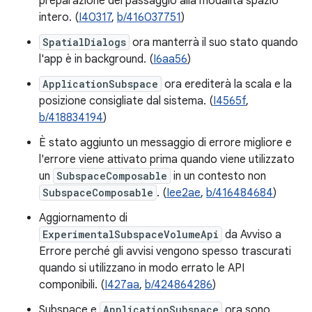
preparazione del passaggio alla modalità spazio
intero. (
I40317
,
b/416037751
)
SpatialDialogs
ora manterrà il suo stato quando
l'app è in background. (
I6aa56
)
ApplicationSubspace
ora erediterà la scala e la
posizione consigliate dal sistema. (
I4565f
,
b/418834194
)
È stato aggiunto un messaggio di errore migliore e
l'errore viene attivato prima quando viene utilizzato
un
SubspaceComposable
in un contesto non
SubspaceComposable
. (
Iee2ae
,
b/416484684
)
Aggiornamento di
ExperimentalSubspaceVolumeApi
da Avviso a
Errore perché gli avvisi vengono spesso trascurati
quando si utilizzano in modo errato le API
componibili. (
I427aa
,
b/424864286
)
Subspace e
ApplicationSubspace
ora sono