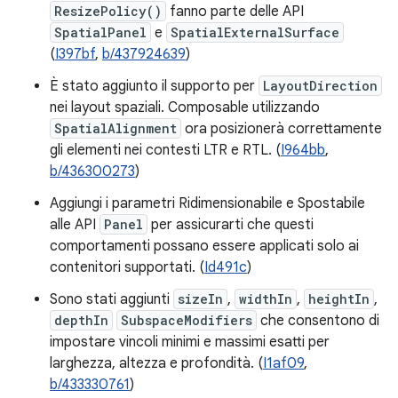
ResizePolicy()
fanno parte delle API
SpatialPanel
e
SpatialExternalSurface
(
I397bf
,
b/437924639
)
È stato aggiunto il supporto per
LayoutDirection
nei layout spaziali. Composable utilizzando
SpatialAlignment
ora posizionerà correttamente
gli elementi nei contesti LTR e RTL. (
I964bb
,
b/436300273
)
Aggiungi i parametri Ridimensionabile e Spostabile
alle API
Panel
per assicurarti che questi
comportamenti possano essere applicati solo ai
contenitori supportati. (
Id491c
)
Sono stati aggiunti
sizeIn
,
widthIn
,
heightIn
,
depthIn
SubspaceModifiers
che consentono di
impostare vincoli minimi e massimi esatti per
larghezza, altezza e profondità. (
I1af09
,
b/433330761
)