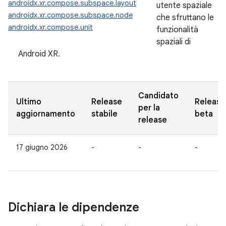
androidx.xr.compose.subspace.layout
utente spaziale
androidx.xr.compose.subspace.node
che sfruttano le
androidx.xr.compose.unit
funzionalità
spaziali di
Android XR.
Candidato
Ultimo
Release
Release
per la
aggiornamento
stabile
beta
release
17 giugno 2026
-
-
-
Dichiara le dipendenze