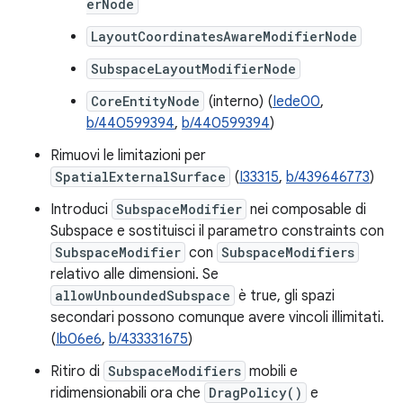
erNode
LayoutCoordinatesAwareModifierNode
SubspaceLayoutModifierNode
CoreEntityNode
(interno) (
Iede00
,
b/440599394
,
b/440599394
)
Rimuovi le limitazioni per
SpatialExternalSurface
(
I33315
,
b/439646773
)
Introduci
SubspaceModifier
nei composable di
Subspace e sostituisci il parametro constraints con
SubspaceModifier
con
SubspaceModifiers
relativo alle dimensioni. Se
allowUnboundedSubspace
è true, gli spazi
secondari possono comunque avere vincoli illimitati.
(
Ib06e6
,
b/433331675
)
Ritiro di
SubspaceModifiers
mobili e
ridimensionabili ora che
DragPolicy()
e