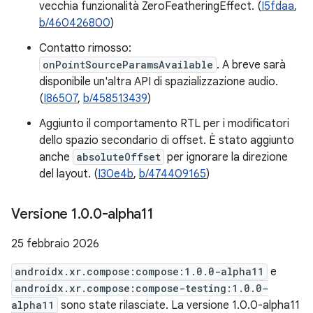
vecchia funzionalità ZeroFeatheringEffect. (
I5fdaa
,
b/460426800
)
Contatto rimosso:
onPointSourceParamsAvailable
. A breve sarà
disponibile un'altra API di spazializzazione audio.
(
I86507
,
b/458513439
)
Aggiunto il comportamento RTL per i modificatori
dello spazio secondario di offset. È stato aggiunto
anche
absoluteOffset
per ignorare la direzione
del layout. (
I30e4b
,
b/474409165
)
Versione 1
.
0
.
0-alpha11
25 febbraio 2026
androidx.xr.compose:compose:1.0.0-alpha11
e
androidx.xr.compose:compose-testing:1.0.0-
alpha11
sono state rilasciate. La versione 1.0.0-alpha11