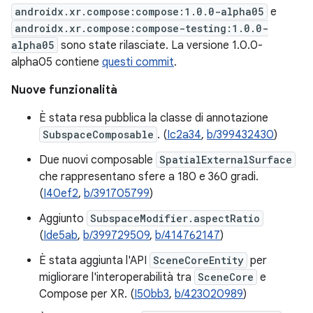
androidx.xr.compose:compose:1.0.0-alpha05
e
androidx.xr.compose:compose-testing:1.0.0-
alpha05
sono state rilasciate. La versione 1.0.0-
alpha05 contiene
questi commit
.
Nuove funzionalità
È stata resa pubblica la classe di annotazione
SubspaceComposable
. (
Ic2a34
,
b/399432430
)
Due nuovi composable
SpatialExternalSurface
che rappresentano sfere a 180 e 360 gradi.
(
I40ef2
,
b/391705799
)
Aggiunto
SubspaceModifier.aspectRatio
(
Ide5ab
,
b/399729509
,
b/414762147
)
È stata aggiunta l'API
SceneCoreEntity
per
migliorare l'interoperabilità tra
SceneCore
e
Compose per XR. (
I50bb3
,
b/423020989
)