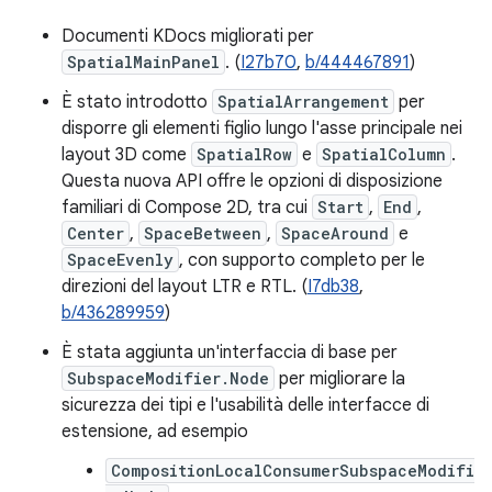
Documenti KDocs migliorati per
SpatialMainPanel
. (
I27b70
,
b/444467891
)
È stato introdotto
SpatialArrangement
per
disporre gli elementi figlio lungo l'asse principale nei
layout 3D come
SpatialRow
e
SpatialColumn
.
Questa nuova API offre le opzioni di disposizione
familiari di Compose 2D, tra cui
Start
,
End
,
Center
,
SpaceBetween
,
SpaceAround
e
SpaceEvenly
, con supporto completo per le
direzioni del layout LTR e RTL. (
I7db38
,
b/436289959
)
È stata aggiunta un'interfaccia di base per
SubspaceModifier.Node
per migliorare la
sicurezza dei tipi e l'usabilità delle interfacce di
estensione, ad esempio
CompositionLocalConsumerSubspaceModifi