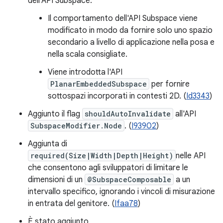
dell'API Subspace.
Il comportamento dell'API Subspace viene
modificato in modo da fornire solo uno spazio
secondario a livello di applicazione nella posa e
nella scala consigliate.
Viene introdotta l'API
PlanarEmbeddedSubspace
per fornire
sottospazi incorporati in contesti 2D. (
Id3343
)
Aggiunto il flag
shouldAutoInvalidate
all'API
SubspaceModifier.Node
. (
I93902
)
Aggiunta di
required(Size|Width|Depth|Height)
nelle API
che consentono agli sviluppatori di limitare le
dimensioni di un
@SubspaceComposable
a un
intervallo specifico, ignorando i vincoli di misurazione
in entrata del genitore. (
Ifaa78
)
È stato aggiunto