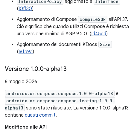
InteractionPolicy
aggiornato a
Interface
(
I0ff30
)
Aggiornamento di Compose
compileSdk
all'API 37.
Ciò significa che quando utilizzi Compose è richiesta
una versione minima di AGP 9.2.0. (
Id45cd
)
Aggiornamento dei documenti KDocs
Size
(
Iefa9a
)
Versione 1
.
0
.
0-alpha13
6 maggio 2026
androidx.xr.compose:compose:1.0.0-alpha13
e
androidx.xr.compose:compose-testing:1.0.0-
alpha13
sono state rilasciate. La versione 1.0.0-alpha13
contiene
questi commit
.
Modifiche alle API