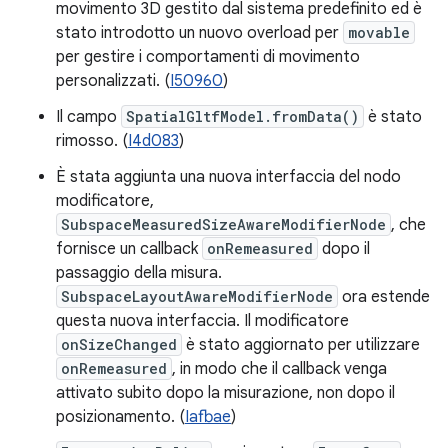
movimento 3D gestito dal sistema predefinito ed è
stato introdotto un nuovo overload per
movable
per gestire i comportamenti di movimento
personalizzati. (
I50960
)
Il campo
SpatialGltfModel.fromData()
è stato
rimosso. (
I4d083
)
È stata aggiunta una nuova interfaccia del nodo
modificatore,
SubspaceMeasuredSizeAwareModifierNode
, che
fornisce un callback
onRemeasured
dopo il
passaggio della misura.
SubspaceLayoutAwareModifierNode
ora estende
questa nuova interfaccia. Il modificatore
onSizeChanged
è stato aggiornato per utilizzare
onRemeasured
, in modo che il callback venga
attivato subito dopo la misurazione, non dopo il
posizionamento. (
Iafbae
)