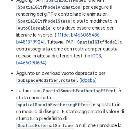
Aggiungi l'API
SpatialGltfModel
e le API
SpatialGltfModelAnimation
per eseguire il
rendering dei glTF e controllare le animazioni.
SpatialGltfModelState
è stato modificato in
AutoCloseable
e ora deve essere chiuso per
liberare le risorse. (
I11fde
,
b/466065486
,
b/481379924
). Tuttavia, l'API
SpatialGltfModel
è
contrassegnata come con restrizioni per questa
release in attesa di ulteriori test. (
Ibf003
,
b/466090694
)
Aggiunto un overload vuoto deprecato per
SubspaceModifier.rotate
. (
Idceb6
)
La funzione
SpatialSmoothFeatheringEffect
è
stata rinominata
spatialSmoothFeatheringEffect
e spostata in
un modulo di disegno. È stato aggiornato il valore di
sfumatura predefinito di
SpatialExternalSurface
a null, che riproduce la