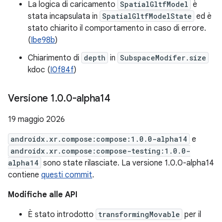
La logica di caricamento
SpatialGltfModel
è
stata incapsulata in
SpatialGltfModelState
ed è
stato chiarito il comportamento in caso di errore.
(
Ibe98b
)
Chiarimento di
depth
in
SubspaceModifer.size
kdoc (
I0f84f
)
Versione 1
.
0
.
0-alpha14
19 maggio 2026
androidx.xr.compose:compose:1.0.0-alpha14
e
androidx.xr.compose:compose-testing:1.0.0-
alpha14
sono state rilasciate. La versione 1.0.0-alpha14
contiene
questi commit
.
Modifiche alle API
È stato introdotto
transformingMovable
per il