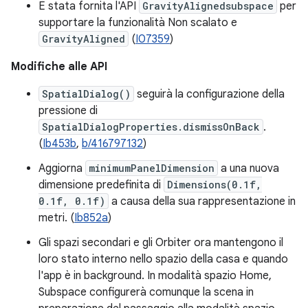
È stata fornita l'API
GravityAlignedsubspace
per
supportare la funzionalità Non scalato e
GravityAligned
(
I07359
)
Modifiche alle API
SpatialDialog()
seguirà la configurazione della
pressione di
SpatialDialogProperties.dismissOnBack
.
(
Ib453b
,
b/416797132
)
Aggiorna
minimumPanelDimension
a una nuova
dimensione predefinita di
Dimensions(0.1f,
0.1f, 0.1f)
a causa della sua rappresentazione in
metri. (
Ib852a
)
Gli spazi secondari e gli Orbiter ora mantengono il
loro stato interno nello spazio della casa e quando
l'app è in background. In modalità spazio Home,
Subspace configurerà comunque la scena in