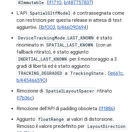
@Immutable
(
If1710
,
b/487757837
)
L'API
SpatialGltfModel
è contrassegnata come
con restrizioni per questa release in attesa di test
aggiuntivi. (
Ibf003
,
b/466090694
)
DeviceTrackingMode.LAST_KNOWN
è stato
rinominato in
SPATIAL_LAST_KNOWN
(con un
fallback ritirato), è stato aggiunto
INERTIAL_LAST_KNOWN
per il monitoraggio a 3
gradi di libertà ed è stato aggiunto
TRACKING_DEGRADED
a
TrackingState
. (
Ie661c
,
b/445466590
)
Rimozione di
SpatialLayoutSpacer
ritirato
(
I7b36c
)
Rimozione dell'API di padding obsoleta (
If1886
)
Aggiunto
floatRange
ai valori di distorsione.
Rimosso il valore predefinito per
LayoutDirection