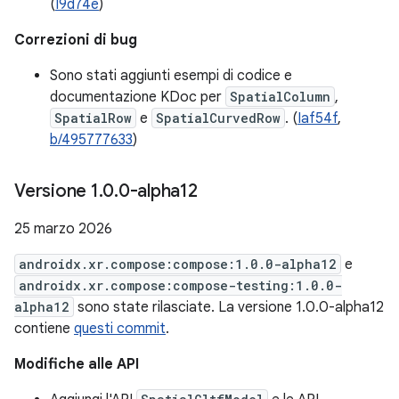
(
I9d74e
)
Correzioni di bug
Sono stati aggiunti esempi di codice e
documentazione KDoc per
SpatialColumn
,
SpatialRow
e
SpatialCurvedRow
. (
Iaf54f
,
b/495777633
)
Versione 1
.
0
.
0-alpha12
25 marzo 2026
androidx.xr.compose:compose:1.0.0-alpha12
e
androidx.xr.compose:compose-testing:1.0.0-
alpha12
sono state rilasciate. La versione 1.0.0-alpha12
contiene
questi commit
.
Modifiche alle API