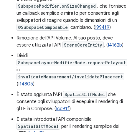
SubspaceModifier.onSizeChanged
, che fornisce
un callback semplice e mirato per consentire agli
sviluppatori di reagire quando le dimensioni di un
@SubspaceComposable
cambiano. (
I994f9
)
Rimozione dell'API Volume. Al suo posto, deve
essere utilizzata l'API
SceneCoreEntity
. (
I4162b
)
Dividi
SubspaceLayoutModifierNode.requestRelayout
in
invalidateMeasurement/invalidatePlacement
.
(
I14805
)
È stata aggiunta l'API
SpatialGltfModel
che
consente agli sviluppatori di eseguire il rendering di
glTF in Compose. (
Icc91f
)
È stata introdotta l'API componibile
SpatialGltfModel
per il rendering semplice dei