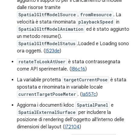
aggiunto il supporto per il caricamento di modelli
dalle risorse tramite
SpatialGltfModelSource
.
fromResource
. La
velocità è stata rinominata
playbackSpeed
in
SpatialGltfModelAnimation
ed è stato aggiunto
un metodo resume().
SpatialGltfModelStatus
.Loaded e Loading sono
ora oggetti. (
I523de
)
rotateToLookAtUser
è stata contrassegnata
come API sperimentale. (
I86c16
)
La variabile protetta
targetCurrentPose
è stata
spostata e rinominata in variabile locale
currentTargetPoseMeter
. (
Ia557c
)
Aggiorna i documenti kdoc
SpatialPanel
e
SpatialExternalSurface
per includere la
posizione di rendering dell'oggetto all'interno delle
dimensioni del layout (
I72104
)