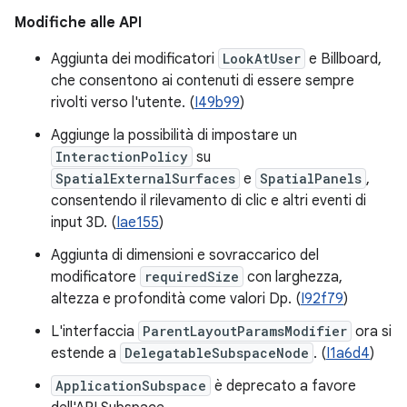
Modifiche alle API
Aggiunta dei modificatori
LookAtUser
e Billboard,
che consentono ai contenuti di essere sempre
rivolti verso l'utente. (
I49b99
)
Aggiunge la possibilità di impostare un
InteractionPolicy
su
SpatialExternalSurfaces
e
SpatialPanels
,
consentendo il rilevamento di clic e altri eventi di
input 3D. (
Iae155
)
Aggiunta di dimensioni e sovraccarico del
modificatore
requiredSize
con larghezza,
altezza e profondità come valori Dp. (
I92f79
)
L'interfaccia
ParentLayoutParamsModifier
ora si
estende a
DelegatableSubspaceNode
. (
I1a6d4
)
ApplicationSubspace
è deprecato a favore