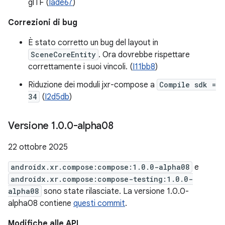
glTF (
Iade67
)
Correzioni di bug
È stato corretto un bug del layout in
SceneCoreEntity
. Ora dovrebbe rispettare
correttamente i suoi vincoli. (
I11bb8
)
Riduzione dei moduli jxr-compose a
Compile sdk =
34
(
I2d5db
)
Versione 1
.
0
.
0-alpha08
22 ottobre 2025
androidx.xr.compose:compose:1.0.0-alpha08
e
androidx.xr.compose:compose-testing:1.0.0-
alpha08
sono state rilasciate. La versione 1.0.0-
alpha08 contiene
questi commit
.
Modifiche alle API