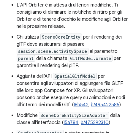
L'API Orbiter è in attesa di ulteriori modifiche. Ti
consigliamo di eliminare le notifiche di ritiro per gli
Orbiter e di tenere d'occhio le modifiche agli Orbiter
nelle prossime release.
Chi utilizza
SceneCoreEntity
per il rendering dei
glTF deve assicurarsi di passare
session.scene.activitySpace
al parametro
parent
della chiamata
GltfModel.create
per
garantire il rendering dei glTF.
Aggiunta dell'API
SpatialGltfModel
per
consentire agli sviluppatori di aggiungere file GLTF
alle loro app Compose for XR. Gli sviluppatori
possono anche eseguire query su animazioni e nodi
all'interno dei modelli Gltf. (
I8b542
,
b/495422586
)
Modifiche
SceneCoreEntitySizeAdapter
dalla
classe all'interfaccia (
I5a784
,
b/475292310
)