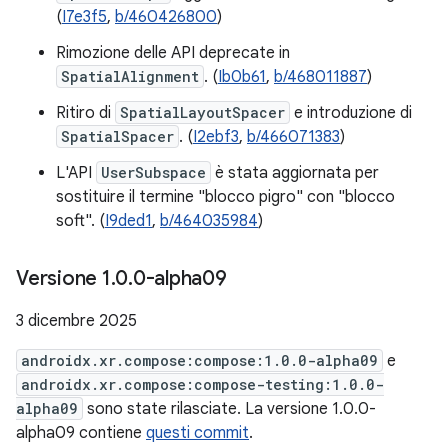
(
I7e3f5
,
b/460426800
)
Rimozione delle API deprecate in
SpatialAlignment
. (
Ib0b61
,
b/468011887
)
Ritiro di
SpatialLayoutSpacer
e introduzione di
SpatialSpacer
. (
I2ebf3
,
b/466071383
)
L'API
UserSubspace
è stata aggiornata per
sostituire il termine "blocco pigro" con "blocco
soft". (
I9ded1
,
b/464035984
)
Versione 1
.
0
.
0-alpha09
3 dicembre 2025
androidx.xr.compose:compose:1.0.0-alpha09
e
androidx.xr.compose:compose-testing:1.0.0-
alpha09
sono state rilasciate. La versione 1.0.0-
alpha09 contiene
questi commit
.