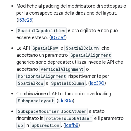
Modifiche al padding del modificatore di sottospazio
per la consapevolezza della direzione del layout.
(
I53e25
)
SpatialCapabilities
è ora sigillato e non può
essere esteso. (
I07aef
)
Le API
SpatialRow
e
SpatialColumn
che
accettano un parametro
SpatialAlignment
generico sono deprecate; utilizza invece le API che
accettano
verticalAlignment
o
horizontalAlignment
rispettivamente per
SpatialRow
e
SpatialColumn
. (
Iec390
)
Combinazione di API di funzioni di overloading
SubspaceLayout
(
Idd30a
)
SubspaceModifier.lookAtUser
è stato
rinominato in
rotateToLookAtUser
e il parametro
up
in
upDirection
. (
Icafb8
)