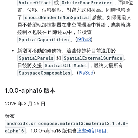
VolumeOffset
或
OrbiterPoseProvider
，而非位
置、位移、位移類型、對齊方式和拔高。同時也移除
了
shouldRenderInNonSpatial
參數。如果開發人
員不希望軌跡控制器在非空間環境中算繪，應將軌跡
控制器包裝在 if 陳述式中，並檢查
SpatialCapabilities
。(
I9fbb3
)
新增可移動的修飾符。這些修飾符目前適用於
SpatialPanels
和
SpatialExternalSurface
。
日後將支援
SpatialGltfModel
，最終支援所有
SubspaceComposables
。(
I9a3cd
)
1
.
0
.
0-alpha16 版本
2026 年 3 月 25 日
發布
androidx.xr.compose.material3:material3:1.0.0-
alpha16
。1.0.0-alpha16 版包含
這些修訂項目
。