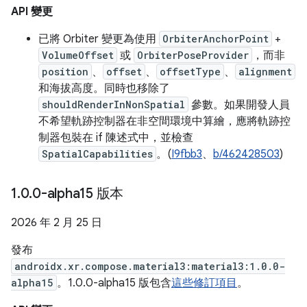
API 變更
已將 Orbiter 變更為使用
OrbiterAnchorPoint
+
VolumeOffset
或
OrbiterPoseProvider
，而非
position
、
offset
、
offsetType
、
alignment
和海拔高度。同時也移除了
shouldRenderInNonSpatial
參數。如果開發人員
不希望軌跡控制器在非空間環境中算繪，應將軌跡控
制器包裝在 if 陳述式中，並檢查
SpatialCapabilities
。(
I9fbb3
、
b/462428503
)
1
.
0
.
0-alpha15 版本
2026 年 2 月 25 日
發布
androidx.xr.compose.material3:material3:1.0.0-
alpha15
。1.0.0-alpha15 版包含
這些修訂項目
。