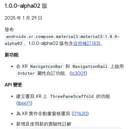
1
.
0
.
0-alpha02 版
2025 年 1 月 29 日
發布
androidx.xr.compose.material3:material3:1.0.0-
alpha02
。1.0.0-alpha02 版包含
這些修訂項目
。
新功能
在 XR
NavigationBar
和
NavigationRail
上啟用
Orbiter
屬性自訂功能。(
Ic300f
)
API 變更
建立覆寫 XR 上
ThreePaneScaffold
的功能
(
Ib66f1
)
為 XR 實作非動畫窗格覆寫 (
I7f620
)
新增及使用新的實驗性註解