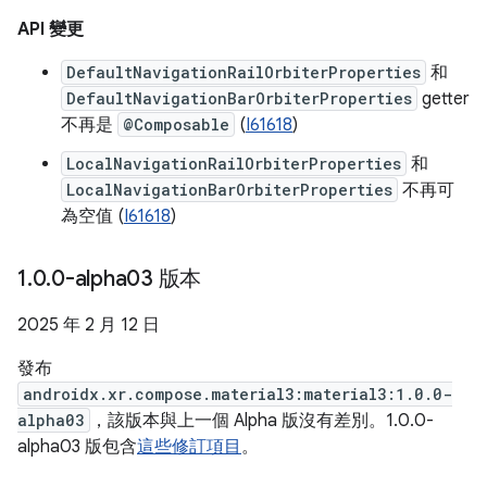
API 變更
DefaultNavigationRailOrbiterProperties
和
DefaultNavigationBarOrbiterProperties
getter
不再是
@Composable
(
I61618
)
LocalNavigationRailOrbiterProperties
和
LocalNavigationBarOrbiterProperties
不再可
為空值 (
I61618
)
1
.
0
.
0-alpha03 版本
2025 年 2 月 12 日
發布
androidx.xr.compose.material3:material3:1.0.0-
alpha03
，該版本與上一個 Alpha 版沒有差別。1.0.0-
alpha03 版包含
這些修訂項目
。