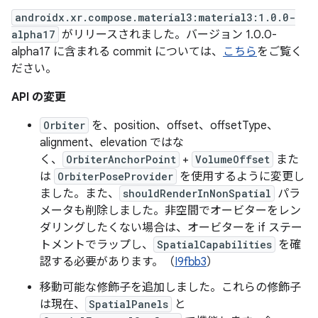
androidx.xr.compose.material3:material3:1.0.0-
alpha17
がリリースされました。バージョン 1.0.0-
alpha17 に含まれる commit については、
こちら
をご覧く
ださい。
API の変更
Orbiter
を、position、offset、offsetType、
alignment、elevation ではな
く、
OrbiterAnchorPoint
+
VolumeOffset
また
は
OrbiterPoseProvider
を使用するように変更し
ました。また、
shouldRenderInNonSpatial
パラ
メータも削除しました。非空間でオービターをレン
ダリングしたくない場合は、オービターを if ステー
トメントでラップし、
SpatialCapabilities
を確
認する必要があります。（
I9fbb3
）
移動可能な修飾子を追加しました。これらの修飾子
は現在、
SpatialPanels
と