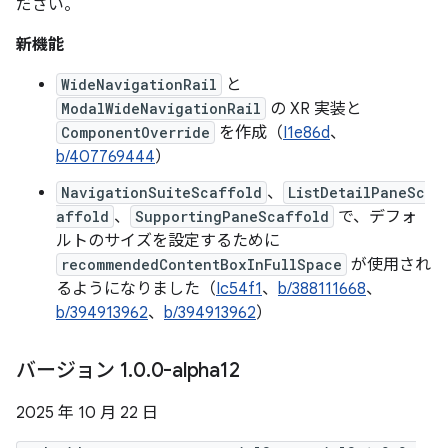
ださい。
新機能
WideNavigationRail
と
ModalWideNavigationRail
の XR 実装と
ComponentOverride
を作成（
I1e86d
、
b/407769444
）
NavigationSuiteScaffold
、
ListDetailPaneSc
affold
、
SupportingPaneScaffold
で、デフォ
ルトのサイズを設定するために
recommendedContentBoxInFullSpace
が使用され
るようになりました（
Ic54f1
、
b/388111668
、
b/394913962
、
b/394913962
）
バージョン 1
.
0
.
0-alpha12
2025 年 10 月 22 日