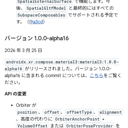
SpatialExternalSurface
で機能します。今
後、
SpatialGltfModel
と最終的にはすべての
SubspaceComposables
でサポートされる予定で
す。（
I9a3cd
）
バージョン 1
.
0
.
0-alpha16
2026 年 3 月 25 日
androidx.xr.compose.material3:material3:1.0.0-
alpha16
がリリースされました。バージョン 1.0.0-
alpha16 に含まれる commit については、
こちら
をご覧く
ださい。
API の変更
Orbiter が
position
、
offset
、
offsetType
、
alignment
、高度の代わりに
OrbiterAnchorPoint
+
VolumeOffset
または
OrbiterPoseProvider
を