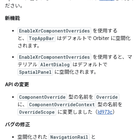
ださい。
新機能
EnableXrComponentOverrides
を使用する
と、
TopAppBar
はデフォルトで Orbiter に空間化
されます。
EnableXrComponentOverrides
を使用すると、マ
テリアル
AlertDialog
はデフォルトで
SpatialPanel
に空間化されます。
API の変更
ComponentOverride
型の名前を
Override
に、
ComponentOverrideContext
型の名前を
OverrideScope
に変更しました（
Id973c
）
バグの修正
空間化された
NavigationRail
と