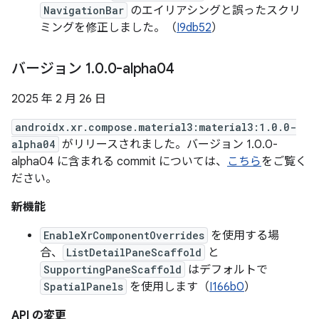
NavigationBar
のエイリアシングと誤ったスクリ
ミングを修正しました。（
I9db52
）
バージョン 1
.
0
.
0-alpha04
2025 年 2 月 26 日
androidx.xr.compose.material3:material3:1.0.0-
alpha04
がリリースされました。バージョン 1.0.0-
alpha04 に含まれる commit については、
こちら
をご覧く
ださい。
新機能
EnableXrComponentOverrides
を使用する場
合、
ListDetailPaneScaffold
と
SupportingPaneScaffold
はデフォルトで
SpatialPanels
を使用します（
I166b0
）
API の変更