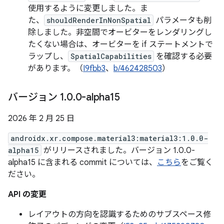
使用するように変更しました。ま
た、
shouldRenderInNonSpatial
パラメータも削
除しました。非空間でオービターをレンダリングし
たくない場合は、オービターを if ステートメントで
ラップし、
SpatialCapabilities
を確認する必要
があります。（
I9fbb3
、
b/462428503
）
バージョン 1
.
0
.
0-alpha15
2026 年 2 月 25 日
androidx.xr.compose.material3:material3:1.0.0-
alpha15
がリリースされました。バージョン 1.0.0-
alpha15 に含まれる commit については、
こちら
をご覧く
ださい。
API の変更
レイアウトの方向を認識するためのサブスペース修