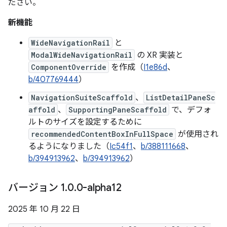
ださい。
新機能
WideNavigationRail
と
ModalWideNavigationRail
の XR 実装と
ComponentOverride
を作成（
I1e86d
、
b/407769444
）
NavigationSuiteScaffold
、
ListDetailPaneSc
affold
、
SupportingPaneScaffold
で、デフォ
ルトのサイズを設定するために
recommendedContentBoxInFullSpace
が使用され
るようになりました（
Ic54f1
、
b/388111668
、
b/394913962
、
b/394913962
）
バージョン 1
.
0
.
0-alpha12
2025 年 10 月 22 日