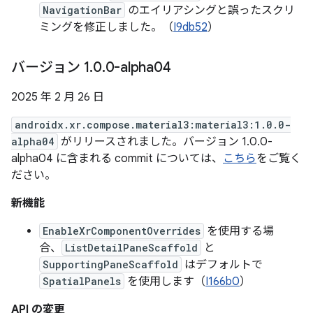
NavigationBar
のエイリアシングと誤ったスクリ
ミングを修正しました。（
I9db52
）
バージョン 1
.
0
.
0-alpha04
2025 年 2 月 26 日
androidx.xr.compose.material3:material3:1.0.0-
alpha04
がリリースされました。バージョン 1.0.0-
alpha04 に含まれる commit については、
こちら
をご覧く
ださい。
新機能
EnableXrComponentOverrides
を使用する場
合、
ListDetailPaneScaffold
と
SupportingPaneScaffold
はデフォルトで
SpatialPanels
を使用します（
I166b0
）
API の変更