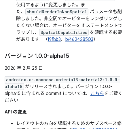
使用するように変更しました。ま
た、
shouldRenderInNonSpatial
パラメータも削
除しました。非空間でオービターをレンダリングし
たくない場合は、オービターを if ステートメントで
ラップし、
SpatialCapabilities
を確認する必要
があります。（
I9fbb3
、
b/462428503
）
バージョン 1
.
0
.
0-alpha15
2026 年 2 月 25 日
androidx.xr.compose.material3:material3:1.0.0-
alpha15
がリリースされました。バージョン 1.0.0-
alpha15 に含まれる commit については、
こちら
をご覧く
ださい。
API の変更
レイアウトの方向を認識するためのサブスペース修