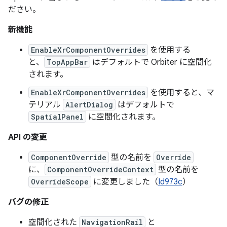
ださい。
新機能
EnableXrComponentOverrides
を使用する
と、
TopAppBar
はデフォルトで Orbiter に空間化
されます。
EnableXrComponentOverrides
を使用すると、マ
テリアル
AlertDialog
はデフォルトで
SpatialPanel
に空間化されます。
API の変更
ComponentOverride
型の名前を
Override
に、
ComponentOverrideContext
型の名前を
OverrideScope
に変更しました（
Id973c
）
バグの修正
空間化された
NavigationRail
と