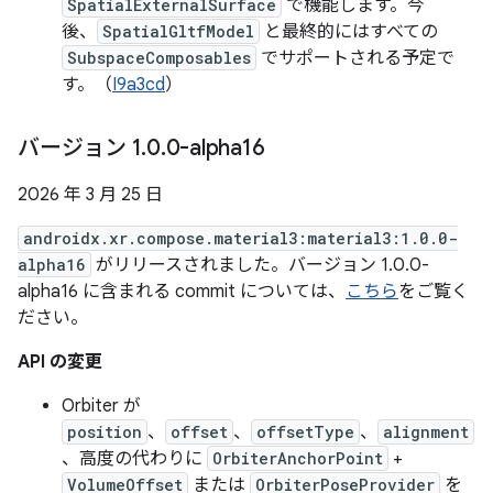
SpatialExternalSurface
で機能します。今
後、
SpatialGltfModel
と最終的にはすべての
SubspaceComposables
でサポートされる予定で
す。（
I9a3cd
）
バージョン 1
.
0
.
0-alpha16
2026 年 3 月 25 日
androidx.xr.compose.material3:material3:1.0.0-
alpha16
がリリースされました。バージョン 1.0.0-
alpha16 に含まれる commit については、
こちら
をご覧く
ださい。
API の変更
Orbiter が
position
、
offset
、
offsetType
、
alignment
、高度の代わりに
OrbiterAnchorPoint
+
VolumeOffset
または
OrbiterPoseProvider
を