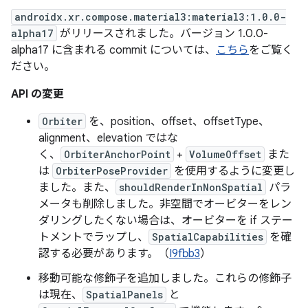
androidx.xr.compose.material3:material3:1.0.0-
alpha17
がリリースされました。バージョン 1.0.0-
alpha17 に含まれる commit については、
こちら
をご覧く
ださい。
API の変更
Orbiter
を、position、offset、offsetType、
alignment、elevation ではな
く、
OrbiterAnchorPoint
+
VolumeOffset
また
は
OrbiterPoseProvider
を使用するように変更し
ました。また、
shouldRenderInNonSpatial
パラ
メータも削除しました。非空間でオービターをレン
ダリングしたくない場合は、オービターを if ステー
トメントでラップし、
SpatialCapabilities
を確
認する必要があります。（
I9fbb3
）
移動可能な修飾子を追加しました。これらの修飾子
は現在、
SpatialPanels
と