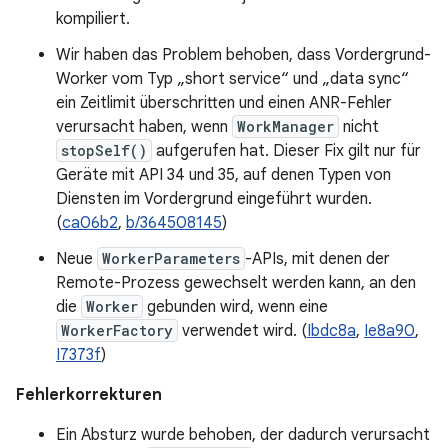
kompiliert.
Wir haben das Problem behoben, dass Vordergrund-
Worker vom Typ „short service“ und „data sync“
ein Zeitlimit überschritten und einen ANR-Fehler
verursacht haben, wenn
WorkManager
nicht
stopSelf()
aufgerufen hat. Dieser Fix gilt nur für
Geräte mit API 34 und 35, auf denen Typen von
Diensten im Vordergrund eingeführt wurden.
(
ca06b2
,
b/364508145
)
Neue
WorkerParameters
-APIs, mit denen der
Remote-Prozess gewechselt werden kann, an den
die
Worker
gebunden wird, wenn eine
WorkerFactory
verwendet wird. (
Ibdc8a
,
Ie8a90
,
I7373f
)
Fehlerkorrekturen
Ein Absturz wurde behoben, der dadurch verursacht