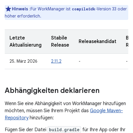
Hinweis
:Für WorkManager ist
-Version 33 oder
compileSdk
höher erforderlich.
Letzte
Stabile
Be
Releasekandidat
Aktualisierung
Release
Re
25. März 2026
2.11.2
-
-
Abhängigkeiten deklarieren
Wenn Sie eine Abhängigkeit von WorkManager hinzufügen
möchten, müssen Sie Ihrem Projekt das
Google Maven-
Repository
hinzufügen:
Fügen Sie der Datei
build.gradle
für Ihre App oder Ihr