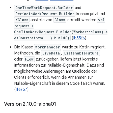
OneTimeWorkRequest.Builder
und
PeriodicWorkRequest.Builder
können jetzt mit
KClass
anstelle von
Class
erstellt werden:
val
request =
OneTimeWorkRequest.Builder(Worker::class).s
etConstraints(...).build()
(
Ib55f6
)
Die Klasse
WorkManager
wurde zu Kotlin migriert.
Methoden, die
LiveData
,
ListenableFuture
oder
Flow
zurückgeben, liefern jetzt korrekte
Informationen zur Nullable-Eigenschaft. Dazu sind
möglicherweise Änderungen am Quellcode der
Clients erforderlich, wenn die Annahmen zur
Nullable-Eigenschaft in diesem Code falsch waren.
(
If6757
)
Version 2
.
10
.
0-alpha01