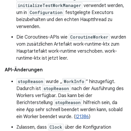
initializeTestWorkManager
verwendet werden,
um in
Configuration
festgelegte Executors
beizubehalten und den echten Hauptthread zu
verwenden.
Die Coroutines-APIs wie
CoroutineWorker
wurden
vom zusätzlichen Artefakt work-runtime-ktx zum
Hauptartefakt work-runtime verschoben. work-
runtime-ktx ist jetzt leer.
API-Änderungen
stopReason
wurde „
WorkInfo
“ hinzugefügt.
Dadurch ist
stopReason
nach der Ausführung des
Workers verfügbar. Das kann bei der
Berichterstellung
stopReason
hilfreich sein, da
eine App sehr schnell beendet werden kann, sobald
ein Worker beendet wurde. (
I21386
)
Zulassen, dass
Clock
über die Konfiguration