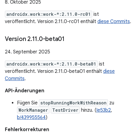
8. Oktober 2025
androidx.work:work-*:2.11.0-rc01
ist
veröffentlicht. Version 2.11.0-rc01 enthält
diese Commits
.
Version 2
.
11
.
0-beta01
24. September 2025
androidx.work:work-*:2.11.0-beta01
ist
veröffentlicht. Version 2.11.0-beta01 enthält
diese
Commits
.
API-Änderungen
Fügen Sie
stopRunningWorkWithReason
zu
WorkManager
TestDriver
hinzu. (
Ie53b2
,
b/439955564
)
Fehlerkorrekturen