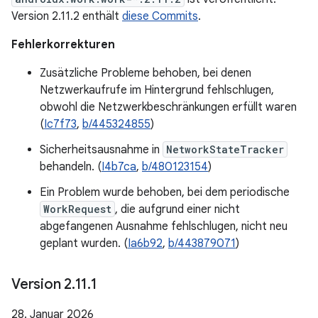
Version 2.11.2 enthält
diese Commits
.
Fehlerkorrekturen
Zusätzliche Probleme behoben, bei denen
Netzwerkaufrufe im Hintergrund fehlschlugen,
obwohl die Netzwerkbeschränkungen erfüllt waren
(
Ic7f73
,
b/445324855
)
Sicherheitsausnahme in
NetworkStateTracker
behandeln. (
I4b7ca
,
b/480123154
)
Ein Problem wurde behoben, bei dem periodische
WorkRequest
, die aufgrund einer nicht
abgefangenen Ausnahme fehlschlugen, nicht neu
geplant wurden. (
Ia6b92
,
b/443879071
)
Version 2
.
11
.
1
28. Januar 2026