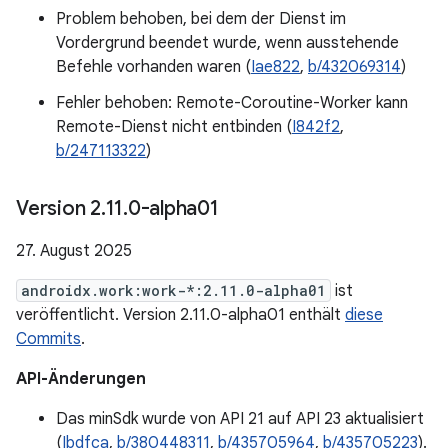
Problem behoben, bei dem der Dienst im
Vordergrund beendet wurde, wenn ausstehende
Befehle vorhanden waren (
Iae822
,
b/432069314
)
Fehler behoben: Remote-Coroutine-Worker kann
Remote-Dienst nicht entbinden (
I842f2
,
b/247113322
)
Version 2
.
11
.
0-alpha01
27. August 2025
androidx.work:work-*:2.11.0-alpha01
ist
veröffentlicht. Version 2.11.0-alpha01 enthält
diese
Commits
.
API-Änderungen
Das minSdk wurde von API 21 auf API 23 aktualisiert
(
Ibdfca
,
b/380448311
,
b/435705964
,
b/435705223
).