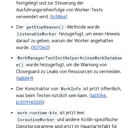
festgelegt und zur Steuerung der
Ausführungsreihenfolge von Worker-Tests
verwendet wird. (
Ic586e
)
Der
getStopReason()
-Methode wurde
ListenableWorker
hinzugefügt, um einen Hinweis
darauf zu geben, warum der Worker angehalten
wurde. (
I07060
)
WorkManagerTestInitHelper#closeWorkDatabas
e()
wurde hinzugefügt, um die Warnung von
Closeguard zu Leaks von Ressourcen zu vermeiden.
(
Ia8d49
)
Der Konstruktor von
WorkInfo
ist jetzt öffentlich,
was beim Testen nützlich sein kann. (
Ia00b6
,
b/209145335
)
work-runtime-ktx
ist jetzt leer.
CoroutineWorker
und andere Kotlin-spezifische
Dienstprogramme sind jetzt im Hauptartefakt für