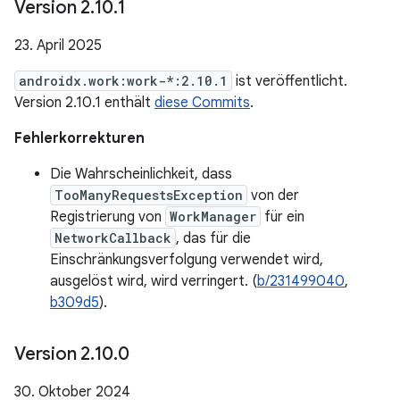
Version 2
.
10
.
1
23. April 2025
androidx.work:work-*:2.10.1
ist veröffentlicht.
Version 2.10.1 enthält
diese Commits
.
Fehlerkorrekturen
Die Wahrscheinlichkeit, dass
TooManyRequestsException
von der
Registrierung von
WorkManager
für ein
NetworkCallback
, das für die
Einschränkungsverfolgung verwendet wird,
ausgelöst wird, wird verringert. (
b/231499040
,
b309d5
).
Version 2
.
10
.
0
30. Oktober 2024