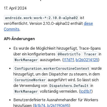
17. April 2024
androidx.work:work-*:2.10.0-alpha02
ist
veröffentlicht. Version 2.10.0-alpha02 enthält
diese
Commits
.
API-Änderungen
Es wurde die Möglichkeit hinzugefügt, Trace-Spans
über ein konfigurierbares
@RestrictTo
Tracer
in
WorkManager
auszugeben. (
I17d7f
,
b/260214125
)
Configuration.workerCoroutineContext
wurde
hinzugefügt, um den Dispatcher zu steuern, in dem
CoroutineWorker
ausgeführt wird. So lässt sich
die Verwendung von
Dispatchers.Default
in
WorkManager
vollständig vermeiden. (
Icd1b7
)
Benutzerdefinierte Ausnahmehandler für Workers
hinzufügen (
Ib1b74
,
b/261190695
)