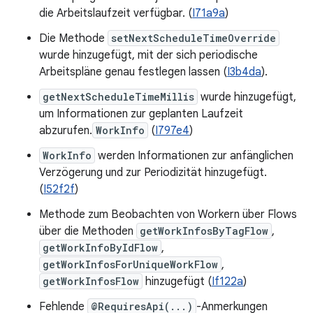
die Arbeitslaufzeit verfügbar. (
I71a9a
)
Die Methode
setNextScheduleTimeOverride
wurde hinzugefügt, mit der sich periodische
Arbeitspläne genau festlegen lassen (
I3b4da
).
getNextScheduleTimeMillis
wurde hinzugefügt,
um Informationen zur geplanten Laufzeit
abzurufen.
WorkInfo
(
I797e4
)
WorkInfo
werden Informationen zur anfänglichen
Verzögerung und zur Periodizität hinzugefügt.
(
I52f2f
)
Methode zum Beobachten von Workern über Flows
über die Methoden
getWorkInfosByTagFlow
,
getWorkInfoByIdFlow
,
getWorkInfosForUniqueWorkFlow
,
getWorkInfosFlow
hinzugefügt (
If122a
)
Fehlende
@RequiresApi(...)
-Anmerkungen