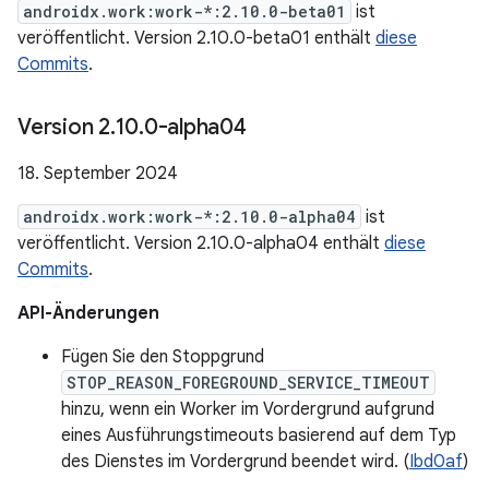
androidx.work:work-*:2.10.0-beta01
ist
veröffentlicht. Version 2.10.0-beta01 enthält
diese
Commits
.
Version 2
.
10
.
0-alpha04
18. September 2024
androidx.work:work-*:2.10.0-alpha04
ist
veröffentlicht. Version 2.10.0-alpha04 enthält
diese
Commits
.
API-Änderungen
Fügen Sie den Stoppgrund
STOP_REASON_FOREGROUND_SERVICE_TIMEOUT
hinzu, wenn ein Worker im Vordergrund aufgrund
eines Ausführungstimeouts basierend auf dem Typ
des Dienstes im Vordergrund beendet wird. (
Ibd0af
)