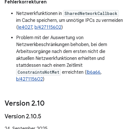
Fehlerkorrekturen
Netzwerkfunktionen in
SharedNetworkCallback
im Cache speichern, um unnötige IPCs zu vermeiden
(
Ie4027
,
b/427115602
)
Problem mit der Auswertung von
Netzwerkbeschränkungen behoben, bei dem
Arbeitsvorgänge nach dem ersten nicht die
aktuellen Netzwerkfunktionen erhielten und
stattdessen nach einem Zeitlimit
ConstraintsNotMet
erreichten (
Ib6a66
,
b/427115602
)
Version 2
.
10
Version 2
.
10
.
5
24. September 2025