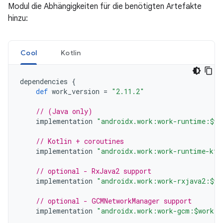
Modul die Abhängigkeiten für die benötigten Artefakte
hinzu:
Cool
Kotlin
dependencies
{
def
work_version
=
"2.11.2"
// (Java only)
implementation
"androidx.work:work-runtime:$wo
// Kotlin + coroutines
implementation
"androidx.work:work-runtime-ktx
// optional - RxJava2 support
implementation
"androidx.work:work-rxjava2:$wo
// optional - GCMNetworkManager support
implementation
"androidx.work:work-gcm:$work_v