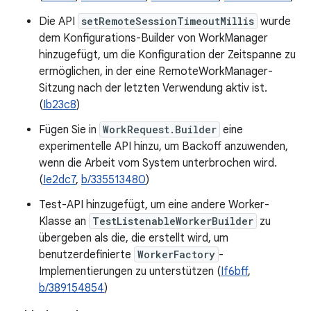
Die API
setRemoteSessionTimeoutMillis
wurde
dem Konfigurations-Builder von WorkManager
hinzugefügt, um die Konfiguration der Zeitspanne zu
ermöglichen, in der eine RemoteWorkManager-
Sitzung nach der letzten Verwendung aktiv ist.
(
Ib23c8
)
Fügen Sie in
WorkRequest.Builder
eine
experimentelle API hinzu, um Backoff anzuwenden,
wenn die Arbeit vom System unterbrochen wird.
(
Ie2dc7
,
b/335513480
)
Test-API hinzugefügt, um eine andere Worker-
Klasse an
TestListenableWorkerBuilder
zu
übergeben als die, die erstellt wird, um
benutzerdefinierte
WorkerFactory
-
Implementierungen zu unterstützen (
If6bff
,
b/389154854
)