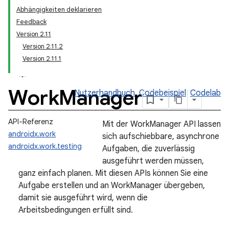
Abhängigkeiten deklarieren
Feedback
Version 2.11
Version 2.11.2
Version 2.11.1
Work
Manager
Nutzerhandbuch
Codebeispiel
Codelab
API-Referenz
Mit der WorkManager API lassen
androidx.work
sich aufschiebbare, asynchrone
androidx.work.testing
Aufgaben, die zuverlässig
ausgeführt werden müssen,
ganz einfach planen. Mit diesen APIs können Sie eine
Aufgabe erstellen und an WorkManager übergeben,
damit sie ausgeführt wird, wenn die
Arbeitsbedingungen erfüllt sind.