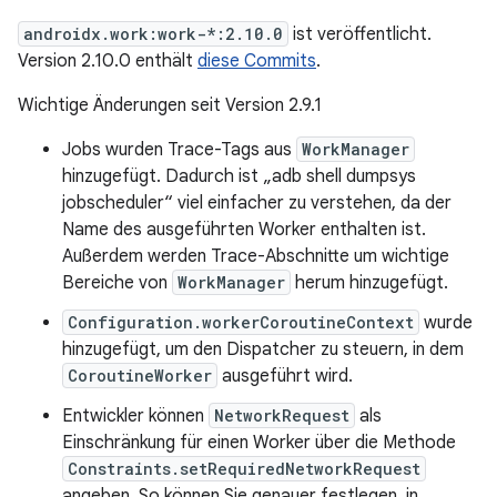
androidx.work:work-*:2.10.0
ist veröffentlicht.
Version 2.10.0 enthält
diese Commits
.
Wichtige Änderungen seit Version 2.9.1
Jobs wurden Trace-Tags aus
WorkManager
hinzugefügt. Dadurch ist „adb shell dumpsys
jobscheduler“ viel einfacher zu verstehen, da der
Name des ausgeführten Worker enthalten ist.
Außerdem werden Trace-Abschnitte um wichtige
Bereiche von
WorkManager
herum hinzugefügt.
Configuration.workerCoroutineContext
wurde
hinzugefügt, um den Dispatcher zu steuern, in dem
CoroutineWorker
ausgeführt wird.
Entwickler können
NetworkRequest
als
Einschränkung für einen Worker über die Methode
Constraints.setRequiredNetworkRequest
angeben. So können Sie genauer festlegen, in