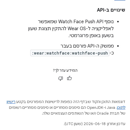
שינויים ב-API
נוסף Watch Face Push API שמאפשר
לאפליקציה ל-Wear OS להתקין תצוגת שעון
בשעון באופן פרוגרמטי.
ממשק ה-API פורסם בעבר
כ-
:wear:watchface:watchface-push
המידע עזר לך?
דוגמאות התוכן והקוד שבדף הזה כפופות לרישיונות המפורטים בקטע
רישיון
לתוכן
.‏ Java ו-OpenJDK הם סימנים מסחריים או סימנים מסחריים רשומים
של חברת Oracle ו/או של השותפים העצמאיים שלה.
עדכון אחרון: 2026-06-18 (שעון UTC).