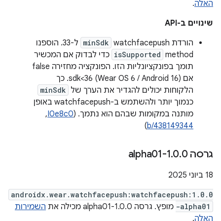
האלה
.
שינויים ב-API
הורדת watchfacepush
minSdk
ל-33. הוספנו
method
isSupported
כדי לבדוק אם המכשיר
תומך בפונקציונליות הזו. הפונקציה מחזירה false
אם sdk<36 (Wear OS 6 / Android 16). כך
הלקוחות יכולים להגדיר את הערך של
minSdk
כנמוך יותר ולהשתמש ב-watchfacepush באופן
מותנה במקומות שבהם הוא נתמך. (
I0e8c0
, ‏
)
b/438149344
גרסה 1
0-alpha01
.
0
.
‫18 ביוני 2025
androidx.wear.watchfacepush:watchfacepush:1.0.0
-alpha01
מופץ. גרסה 1.0.0-alpha01 מכילה את
השמירות
האלה
.