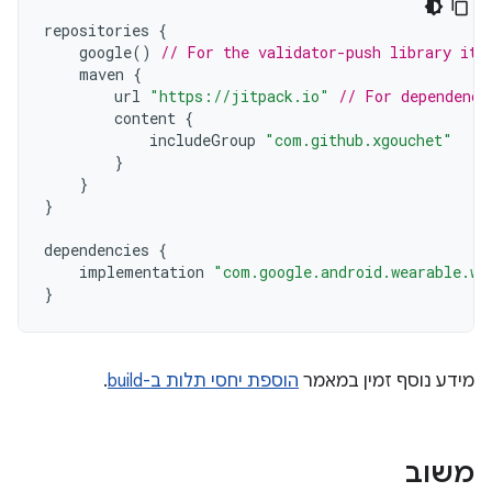
repositories
{
google
()
// For the validator-push library its
maven
{
url
"https://jitpack.io"
// For dependenci
content
{
includeGroup
"com.github.xgouchet"
}
}
}
dependencies
{
implementation
"com.google.android.wearable.wa
}
מידע נוסף זמין במאמר
הוספת יחסי תלות ב-build
.
משוב