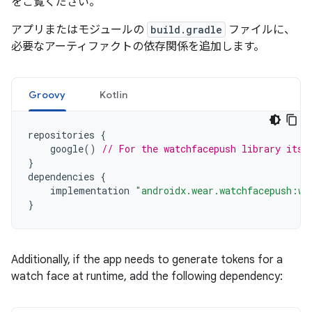
をご覧ください。
アプリまたはモジュールの
build.gradle
ファイルに、
必要なアーティファクトの依存関係を追加します。
Groovy
Kotlin
repositories
{
google
()
// For the watchfacepush library itse
}
dependencies
{
implementation
"androidx.wear.watchfacepush:wa
}
Additionally, if the app needs to generate tokens for a
watch face at runtime, add the following dependency: