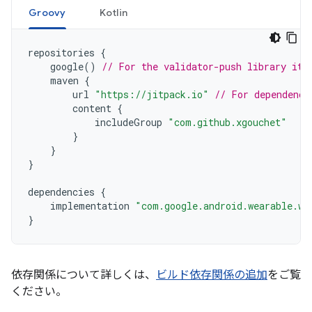
Groovy
Kotlin
repositories
{
google
()
// For the validator-push library its
maven
{
url
"https://jitpack.io"
// For dependenci
content
{
includeGroup
"com.github.xgouchet"
}
}
}
dependencies
{
implementation
"com.google.android.wearable.wa
}
依存関係について詳しくは、
ビルド依存関係の追加
をご覧
ください。