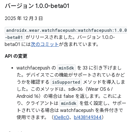
バージョン 1
.
0
.
0-beta01
2025 年 12 月 3 日
androidx.wear.watchfacepush:watchfacepush:1.0.0
-beta01
がリリースされました。バージョン 1.0.0-
beta01 には
次のコミット
が含まれています。
API の変更
watchfacepush の
minSdk
を 33 に引き下げまし
た。デバイスでこの機能がサポートされているかど
うかを確認する
isSupported
メソッドを導入しま
した。このメソッドは、sdk<36（Wear OS 6 /
Android 16）の場合は false を返します。これによ
り、クライアントは
minSdk
を低く設定し、サポー
トされている場合は watchfacepush を条件付きで
使用できます。（
I0e8c0
、
b/438149344
）