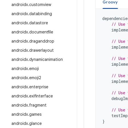
Groovy
androidx
.
customview
androidx
.
databinding
dependencie
androidx
.
datastore
// Use 
impleme
androidx
.
documentfile
androidx
.
draganddrop
// Use 
impleme
androidx
.
drawerlayout
// Use 
androidx
.
dynamicanimation
impleme
androidx
.
emoji
// Use 
androidx
.
emoji2
impleme
androidx
.
enterprise
// Use 
androidx
.
exifinterface
debugIm
androidx
.
fragment
// Use 
androidx
.
games
testImp
}
androidx
.
glance