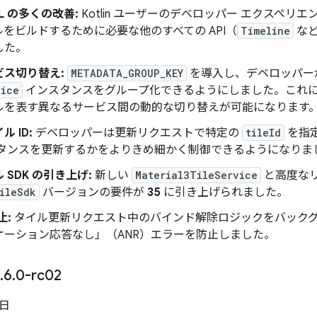
DSL の多くの改善:
Kotlin ユーザーのデベロッパー エクスペリ
をビルドするために必要な他のすべての API（
Timeline
など
した。
ビス切り替え:
METADATA_GROUP_KEY
を導入し、デベロッパー
vice
インスタンスをグループ化できるようにしました。これによ
ルを表す異なるサービス間の動的な切り替えが可能になります
 ID:
デベロッパーは更新リクエストで特定の
tileId
を指
スタンスを更新するかをよりきめ細かく制御できるようになりま
 SDK の引き上げ:
新しい
Material3TileService
と高度な
ileSdk
バージョンの要件が
35
に引き上げられました。
止:
タイル更新リクエスト中のバインド解除ロジックをバックグ
ケーション応答なし」（ANR）エラーを防止しました。
.
6
.
0-rc02
 日