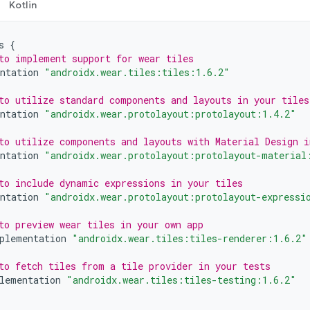
Kotlin
s
{
to implement support for wear tiles
ntation
"androidx.wear.tiles:tiles:1.6.2"
to utilize standard components and layouts in your tiles
ntation
"androidx.wear.protolayout:protolayout:1.4.2"
to utilize components and layouts with Material Design i
ntation
"androidx.wear.protolayout:protolayout-material
to include dynamic expressions in your tiles
ntation
"androidx.wear.protolayout:protolayout-expressi
to preview wear tiles in your own app
plementation
"androidx.wear.tiles:tiles-renderer:1.6.2"
to fetch tiles from a tile provider in your tests
lementation
"androidx.wear.tiles:tiles-testing:1.6.2"