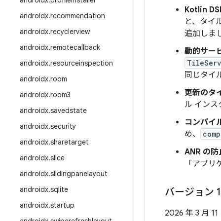
androidx
.
profileinstaller
Kotlin 
androidx
.
recommendation
と、タイル
androidx
.
recyclerview
追加しま
androidx
.
remotecallback
動的サー
TileSer
androidx
.
resourceinspection
同じタイ
androidx
.
room
更新のタイル
androidx
.
room3
ル イン
androidx
.
savedstate
コンパイル
androidx
.
security
め、
comp
androidx
.
sharetarget
ANR の防
androidx
.
slice
「アプリ
androidx
.
slidingpanelayout
androidx
.
sqlite
バージョン 1
androidx
.
startup
2026 年 3 月 11