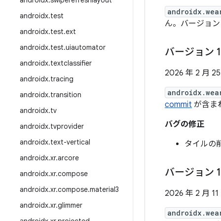
androidx
.
swiperefreshlayout
androidx.wea
androidx
.
test
ん。バージョン 1.
androidx
.
test
.
ext
androidx
.
test
.
uiautomator
バージョン 1
androidx
.
textclassifier
2026 年 2 月 2
androidx
.
tracing
androidx.wea
androidx
.
transition
commit
が含ま
androidx
.
tv
バグの修正
androidx
.
tvprovider
androidx
.
text-vertical
タイルの
androidx
.
xr
.
arcore
バージョン 1
androidx
.
xr
.
compose
androidx
.
xr
.
compose
.
material3
2026 年 2 月 11
androidx
.
xr
.
glimmer
androidx.wea