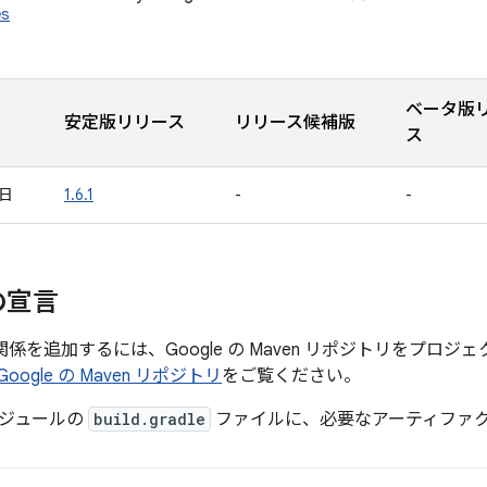
es
ベータ版
安定版リリース
リリース候補版
ス
 日
1.6.1
-
-
の宣言
存関係を追加するには、Google の Maven リポジトリをプロ
Google の Maven リポジトリ
をご覧ください。
ジュールの
build.gradle
ファイルに、必要なアーティファ