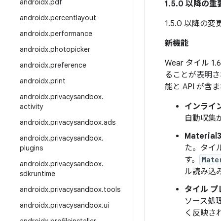
androidx
.
pdf
1.5.0 以降の
androidx
.
percentlayout
1.5.0 以降
androidx
.
performance
新機能
androidx
.
photopicker
Wear タイル
androidx
.
preference
ることが表明され
androidx
.
print
能と API が
androidx
.
privacysandbox
.
インライ
activity
自動収集
androidx
.
privacysandbox
.
ads
Material3
androidx
.
privacysandbox
.
た。タイ
plugins
す。
Mate
androidx
.
privacysandbox
.
ル読み込
sdkruntime
タイル プ
androidx
.
privacysandbox
.
tools
ソース処
androidx
.
privacysandbox
.
ui
く反映さ