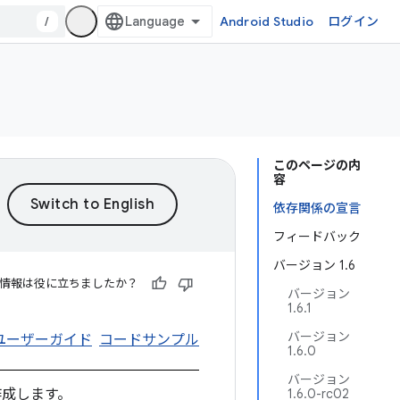
/
Android Studio
ログイン
このページの内
容
依存関係の宣言
フィードバック
バージョン 1.6
情報は役に立ちましたか？
バージョン
1.6.1
バージョン
ユーザーガイド
コードサンプル
1.6.0
バージョン
を作成します。
1.6.0-rc02