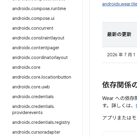
androidx.wear.til
androidx
.
compose
.
runtime
androidx
.
compose
.
ui
androidx
.
concurrent
最新の更新
androidx
.
constraintlayout
androidx
.
contentpager
2026 年 7 月 1
androidx
.
coordinatorlayout
androidx
.
core
androidx
.
core
.
locationbutton
依存関係
androidx
.
core
.
uwb
androidx
.
credentials
Wear への依
す。詳しくは、
androidx
.
credentials
.
providerevents
アプリまたはモ
androidx
.
credentials
.
registry
androidx
.
cursoradapter