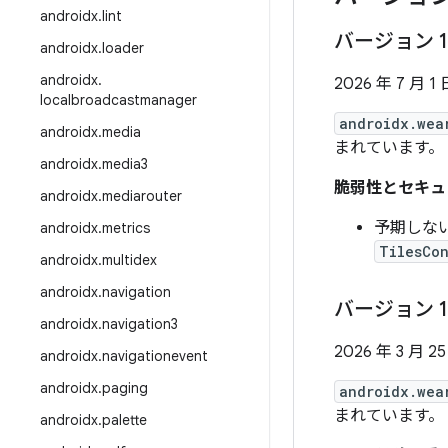
androidx
.
lint
バージョン 1
androidx
.
loader
androidx
.
2026 年 7 月 1 
localbroadcastmanager
androidx.wea
androidx
.
media
まれています。
androidx
.
media3
脆弱性とセキュ
androidx
.
mediarouter
予期しな
androidx
.
metrics
TilesCo
androidx
.
multidex
androidx
.
navigation
バージョン 1
androidx
.
navigation3
2026 年 3 月 2
androidx
.
navigationevent
androidx
.
paging
androidx.wea
まれています。
androidx
.
palette