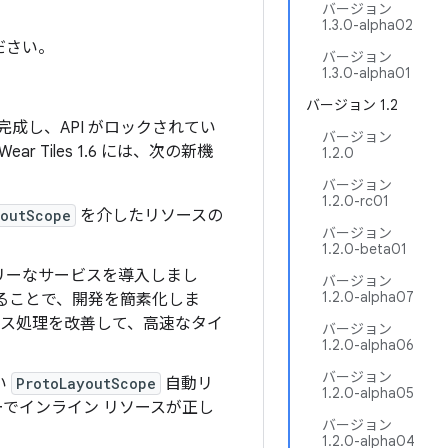
バージョン
1.3.0-alpha02
ださい。
バージョン
1.3.0-alpha01
バージョン 1.2
が完成し、API がロックされてい
バージョン
iles 1.6 には、次の新機
1.2.0
バージョン
1.2.0-rc01
youtScope
を介したリソースの
バージョン
1.2.0-beta01
ンドリーなサービスを導入しまし
バージョン
1.2.0-alpha07
ることで、開発を簡素化しま
ス処理を改善して、高速なタイ
バージョン
1.2.0-alpha06
バージョン
い
ProtoLayoutScope
自動リ
1.2.0-alpha05
でインライン リソースが正し
バージョン
1.2.0-alpha04