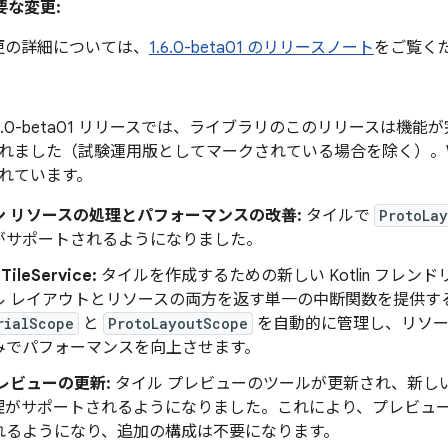
重要な変更:
の変更の詳細については、
1.6.0-beta01 のリリースノート
をご覧く
 1.6.0-beta01 リリースでは、ライブラリのこのリリースは機能
ました（試験運用版としてマークされている場合を除く）。Wear T
含まれています。
ン リソースの処理とパフォーマンスの改善:
タイルで
ProtoLa
がサポートされるようになりました。
TileService:
タイルを作成するための新しい Kotlin フレ
ル レイアウトとリソースの両方を返す単一の中断関数を提供す
rialScope
と
ProtoLayoutScope
を自動的に管理し、リソー
みでパフォーマンスを向上させます。
レビューの更新:
タイル プレビューのツールが更新され、新し
理がサポートされるようになりました。これにより、プレビュー
れるようになり、追加の構成は不要になります。