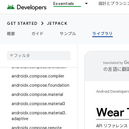
androidx.camera.media3
Essentials
設計とプランニ
androidx.camera.viewfinder
androidx.car
GET STARTED
JETPACK
androidx.car.app
概要
ガイド
サンプル
ライブラリ
androidx.cardview
androidx
.
collection
androidx
.
compose
androidx
.
compose
.
animation
の言語に翻
androidx
.
compose
.
compiler
androidx
.
compose
.
foundation
Android Developer
androidx
.
compose
.
material
androidx
.
compose
.
material3
Wear T
androidx
.
compose
.
material3
.
adaptive
API リファレンス
androidx
.
compose
.
remote