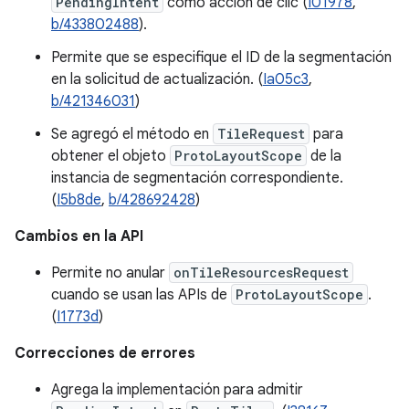
PendingIntent
como acción de clic (
I01978
,
b/433802488
).
Permite que se especifique el ID de la segmentación
en la solicitud de actualización. (
Ia05c3
,
b/421346031
)
Se agregó el método en
TileRequest
para
obtener el objeto
ProtoLayoutScope
de la
instancia de segmentación correspondiente.
(
I5b8de
,
b/428692428
)
Cambios en la API
Permite no anular
onTileResourcesRequest
cuando se usan las APIs de
ProtoLayoutScope
.
(
I1773d
)
Correcciones de errores
Agrega la implementación para admitir