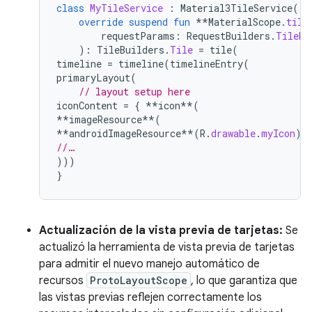
class
MyTileService
:
Material3TileService
()
override
suspend
fun
**
MaterialScope
.
tile
requestParams
:
RequestBuilders
.
TileRe
):
TileBuilders
.
Tile
=
tile
(
timeline
=
timeline
(
timelineEntry
(
primaryLayout
(
// layout setup here
iconContent
=
{
**
icon
**
(
**
imageResource
**
(
**
androidImageResource
**
(
R
.
drawable
.
myIcon
))
//…
)))
}
Actualización de la vista previa de tarjetas:
Se
actualizó la herramienta de vista previa de tarjetas
para admitir el nuevo manejo automático de
recursos
ProtoLayoutScope
, lo que garantiza que
las vistas previas reflejen correctamente los