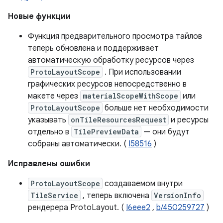
Новые функции
Функция предварительного просмотра тайлов
теперь обновлена ​​и поддерживает
автоматическую обработку ресурсов через
ProtoLayoutScope
. При использовании
графических ресурсов непосредственно в
макете через
materialScopeWithScope
или
ProtoLayoutScope
больше нет необходимости
указывать
onTileResourcesRequest
и ресурсы
отдельно в
TilePreviewData
— они будут
собраны автоматически. (
I58516
)
Исправлены ошибки
ProtoLayoutScope
создаваемом внутри
TileService
, теперь включена
VersionInfo
рендерера ProtoLayout. (
I6eee2
,
b/450259727
)