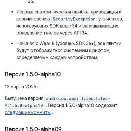
36.
Исправлена ​​критическая ошибка, приводящая к
возникновению
SecurityException
у клиентов,
использующих SDK выше 34 и запрашивающих
обновление тайлов через API 34.
Начиная с Wear 6 (уровень SDK 36+), все плитки
будут отображаться системным шрифтом,
определяемым каждым устройством.
Версия 1
.
5
.
0-alpha10
12 марта 2025 г.
Выпущена версия
androidx.wear.tiles:tiles-
*:1.5.0-alpha10
. Версия 1.5.0-alpha10 содержит
следующие коммиты
.
Версия 1
.
5
.
0-alpha09