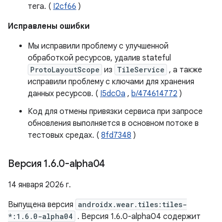
тега. (
I2cf66
)
Исправлены ошибки
Мы исправили проблему с улучшенной
обработкой ресурсов, удалив stateful
ProtoLayoutScope
из
TileService
, а также
исправили проблему с ключами для хранения
данных ресурсов. (
I5dc0a
,
b/474614772
)
Код для отмены привязки сервиса при запросе
обновления выполняется в основном потоке в
тестовых средах. (
8fd7348
)
Версия 1
.
6
.
0-alpha04
14 января 2026 г.
Выпущена версия
androidx.wear.tiles:tiles-
*:1.6.0-alpha04
. Версия 1.6.0-alpha04 содержит