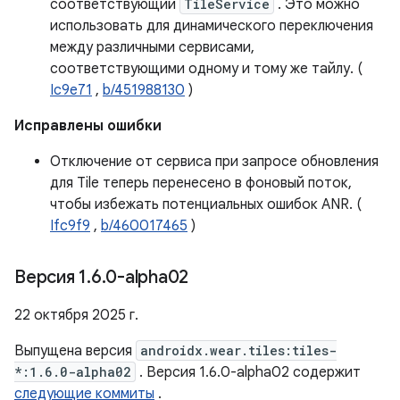
соответствующий
TileService
. Это можно
использовать для динамического переключения
между различными сервисами,
соответствующими одному и тому же тайлу. (
Ic9e71
,
b/451988130
)
Исправлены ошибки
Отключение от сервиса при запросе обновления
для Tile теперь перенесено в фоновый поток,
чтобы избежать потенциальных ошибок ANR. (
Ifc9f9
,
b/460017465
)
Версия 1
.
6
.
0-alpha02
22 октября 2025 г.
Выпущена версия
androidx.wear.tiles:tiles-
*:1.6.0-alpha02
. Версия 1.6.0-alpha02 содержит
следующие коммиты
.