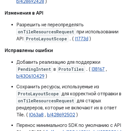
b/428692428
)
Изменения в API
Разрешить не переопределять
onTileResourcesRequest
при использовании
API
ProtoLayoutScope
. (
I1773d
)
Исправлены ошибки
Добавить реализацию для поддержки
PendingIntent
в
ProtoTiles
. (
I38167
,
b/430610429
)
Сохранить ресурсы, используемые из
ProtoLayoutScope
для корректной отправки в
onTileResourcesRequest
для старых
рендереров, которые не включают их в ответ
Tile. (
I063a8
,
b/428692502
)
Перенос минимального SDK по умолчанию с API