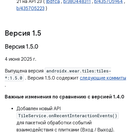
21 на API 23 (
Ibdfca
,
b/380448311
,
b/435705964
,
b/435705223
)
Версия 1
.
5
Версия 1
.
5
.
0
4 июня 2025 г.
Выпущена версия
androidx.wear.tiles:tiles-
*:1.5.0
. Версия 1.5.0 содержит
следующие коммиты
.
Важные изменения по сравнению с версией 1.4.0
Добавлен новый API
TileService.onRecentInteractionEvents()
для пакетной обработки событий
взаимодействия с плитками (Вход / Выход).