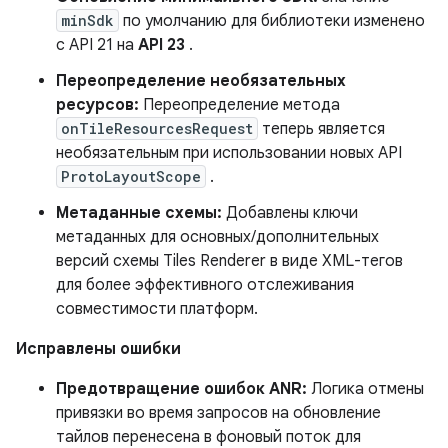
minSdk
по умолчанию для библиотеки изменено
с API 21 на
API 23
.
Переопределение необязательных
ресурсов:
Переопределение метода
onTileResourcesRequest
теперь является
необязательным при использовании новых API
ProtoLayoutScope
.
Метаданные схемы:
Добавлены ключи
метаданных для основных/дополнительных
версий схемы Tiles Renderer в виде XML-тегов
для более эффективного отслеживания
совместимости платформ.
Исправлены ошибки
Предотвращение ошибок ANR:
Логика отмены
привязки во время запросов на обновление
тайлов перенесена в фоновый поток для