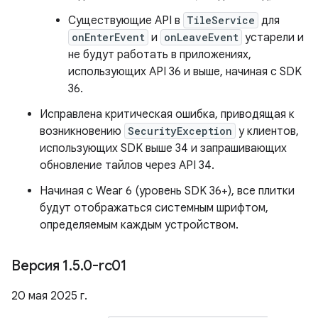
Существующие API в
TileService
для
onEnterEvent
и
onLeaveEvent
устарели и
не будут работать в приложениях,
использующих API 36 и выше, начиная с SDK
36.
Исправлена ​​критическая ошибка, приводящая к
возникновению
SecurityException
у клиентов,
использующих SDK выше 34 и запрашивающих
обновление тайлов через API 34.
Начиная с Wear 6 (уровень SDK 36+), все плитки
будут отображаться системным шрифтом,
определяемым каждым устройством.
Версия 1
.
5
.
0-rc01
20 мая 2025 г.