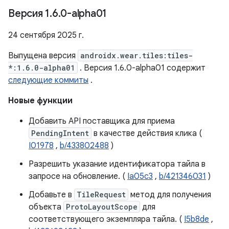
Версия 1
.
6
.
0-alpha01
24 сентября 2025 г.
Выпущена версия
androidx.wear.tiles:tiles-
*:1.6.0-alpha01
. Версия 1.6.0-alpha01 содержит
следующие коммиты
.
Новые функции
Добавить API поставщика для приема
PendingIntent
в качестве действия клика (
I01978
,
b/433802488
)
Разрешить указание идентификатора тайла в
запросе на обновление. (
Ia05c3
,
b/421346031
)
Добавьте в
TileRequest
метод для получения
объекта
ProtoLayoutScope
для
соответствующего экземпляра тайла. (
I5b8de
,