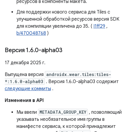
ресурсов в компоненты макета.
Для поддержки нового сервиса для Tiles с
улучшенной обработкой ресурсов версия SDK
для компиляции увеличена до 35. (
I1ff29
,
b/470048768
)
Версия 1
.
6
.
0-alpha03
17 декабря 2025 г.
Выпущена версия
androidx.wear.tiles:tiles-
*:1.6.0-alpha03
. Версия 1.6.0-alpha03 содержит
следующие коммиты
.
Изменения в API
Мы ввели
METADATA_GROUP_KEY
, позволяющий
указывать необязательное имя группы в
манифесте сервиса, к которой принадлежит