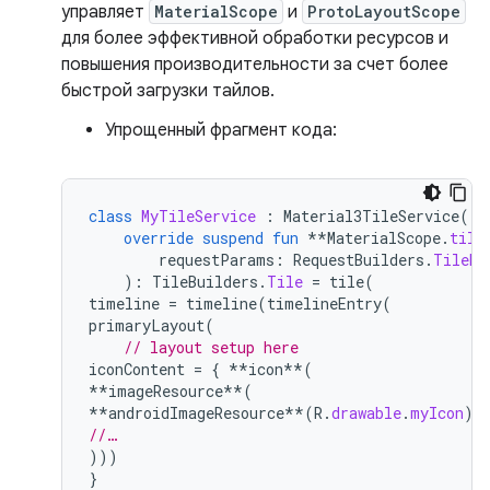
управляет
MaterialScope
и
ProtoLayoutScope
для более эффективной обработки ресурсов и
повышения производительности за счет более
быстрой загрузки тайлов.
Упрощенный фрагмент кода:
class
MyTileService
:
Material3TileService
()
override
suspend
fun
**
MaterialScope
.
tile
requestParams
:
RequestBuilders
.
TileRe
):
TileBuilders
.
Tile
=
tile
(
timeline
=
timeline
(
timelineEntry
(
primaryLayout
(
// layout setup here
iconContent
=
{
**
icon
**
(
**
imageResource
**
(
**
androidImageResource
**
(
R
.
drawable
.
myIcon
))
//…
)))
}