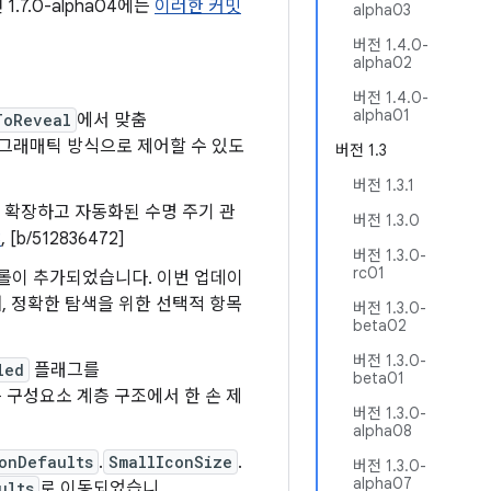
.7.0-alpha04에는
이러한 커밋
alpha03
버전 1.4.0-
alpha02
버전 1.4.0-
alpha01
ToReveal
에서 맞춤
로그래매틱 방식으로 제어할 수 있도
버전 1.3
버전 1.3.1
 확장하고 자동화된 수명 주기 관
버전 1.3.0
3
, [b/512836472]
버전 1.3.0-
rc01
스크롤이 추가되었습니다. 이번 업데이
, 정확한 탐색을 위한 선택적 항목
버전 1.3.0-
beta02
버전 1.3.0-
led
플래그를
beta01
는 구성요소 계층 구조에서 한 손 제
버전 1.3.0-
alpha08
onDefaults
.
SmallIconSize
.
버전 1.3.0-
alpha07
ults
로 이동되었습니