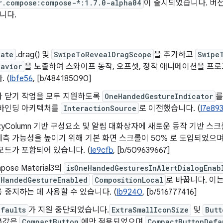
r.compose:compose-*:1.7.0-alpha04
이 출시되었습니다. 버전 1
니다.
tate
.drag() 및
SwipeToRevealDragScope
을 추가하고
Swipe
havior
을 노출하여 스와이프 동작, 오프셋, 정착 애니메이션을 프
 (
Ibfe56
, [b/484185090]
과 닫기 작업을 모두 지원하도록
OneHandedGestureIndicator
를
 바인딩 아키텍처를
InteractionSource
로 이전했습니다. (
I7e89
gLazyColumn 기반 구성요소 및 알림 대화상자에 새로운 동작 기반 
측 가능성을 높이기 위해 기본 화면 스크롤이 50% 로 도입되었으며
모드가 포함되어 있습니다. (
Ie9cfb
, [b/509639667]
pose Material3의
isOneHandedGesturesInAlertDialogEnab
eHandedGestureEnabled
CompositionLocal
로 바꿉니다. 이
 중지하는 데 사용할 수 있습니다. (
Ib9240
, [b/516777416]
efaults
가 지원 중단되었습니다.
ExtraSmallIconSize
및
Butt
본값은
CompactButton
에만 적용되었으며
CompactButtonDefa