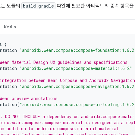
또는 모듈의
build.gradle
파일에 필요한 아티팩트의 종속 항목을
Kotlin
s
{
ntation
"androidx.wear.compose:compose-foundation:1.6.2
Wear Material Design UX guidelines and specifications
ntation
"androidx.wear.compose:compose-material:1.6.2"
integration between Wear Compose and Androidx Navigation
ntation
"androidx.wear.compose:compose-navigation:1.6.2
Wear preview annotations
ntation
(
"androidx.wear.compose:compose-ui-tooling:1.6.2
: DO NOT INCLUDE a dependency on androidx.compose.mater
oidx.wear.compose:compose-material is designed as a rep
an addition to androidx.compose.material:material.
here are features from that you feel are missing from