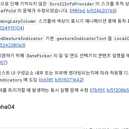
으로 인해 기억되지 않은
ScrollInfoProvider
이 스크롤 추적 
caffold
의 문제가 수정되었습니다. (
I98f6d
,
b/524620765
)
rmingLazyColumn
스크롤바 색상이 표시기 애니메이션 중에 동작 
/524915104
)
edGestureIndicator
기본
gestureIndicatorTint
을
Local
/524228063
)
지원하기 위해
DatePicker
의 일 및 연도 선택기의 콘텐츠 설명을 
857
)
스트 UI 구성요소 내부 또는 외부에 렌더링되는지에 따라 적응형 
ndicators
에 도입 (
Ic618f
,
b/515071642
)
처를 트리거할 때 발생하는 동시 실행 문제 수정 (
I7b95f
,
b/512086
pha04