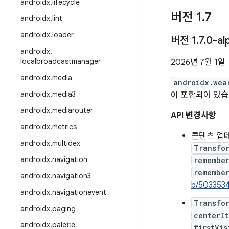
androidx
.
lifecycle
버전 1
.
7
androidx
.
lint
androidx
.
loader
버전 1
.
7
.
0-al
androidx
.
localbroadcastmanager
2026년 7월 1일
androidx
.
media
androidx.wea
androidx
.
media3
이 포함되어 있습
androidx
.
mediarouter
API 변경사항
androidx
.
metrics
콘텐츠 업데
androidx
.
multidex
Transfor
androidx
.
navigation
remembe
remember
androidx
.
navigation3
b/503353
androidx
.
navigationevent
Transfor
androidx
.
paging
centerIt
androidx
.
palette
firstVis