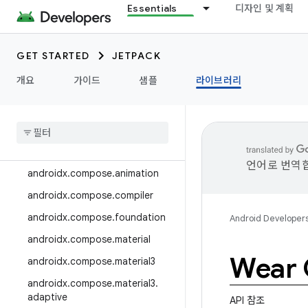
Essentials
디자인 및 계획
androidx.camera.media3
androidx.camera.viewfinder
GET STARTED
JETPACK
androidx.car
개요
가이드
샘플
라이브러리
androidx.car.app
androidx
.
cardview
androidx
.
collection
androidx
.
compose
언어로 번역합
androidx
.
compose
.
animation
androidx
.
compose
.
compiler
androidx
.
compose
.
foundation
Android Developer
androidx
.
compose
.
material
Wear
androidx
.
compose
.
material3
androidx
.
compose
.
material3
.
adaptive
API 참조