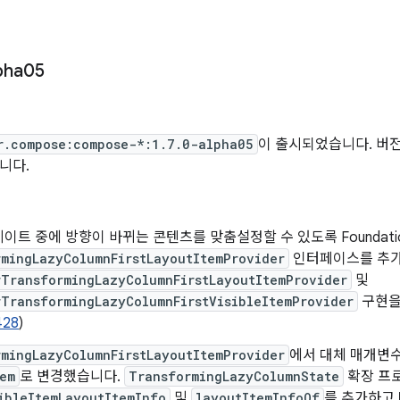
pha05
r.compose:compose-*:1.7.0-alpha05
이 출시되었습니다. 버전 1
니다.
이트 중에 방향이 바뀌는 콘텐츠를 맞춤설정할 수 있도록 Foundati
mingLazyColumnFirstLayoutItemProvider
인터페이스를 추가하고
rTransformingLazyColumnFirstLayoutItemProvider
및
TransformingLazyColumnFirstVisibleItemProvider
구현을
428
)
mingLazyColumnFirstLayoutItemProvider
에서 대체 매개변
em
로 변경했습니다.
TransformingLazyColumnState
확장 프
ibleItemLayoutItemInfo
및
layoutItemInfoOf
를 추가하고