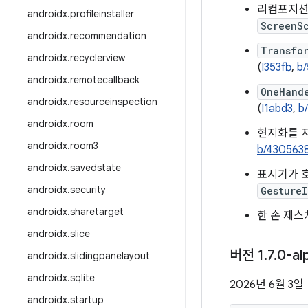
리컴포지션
androidx
.
profileinstaller
ScreenS
androidx
.
recommendation
Transfo
androidx
.
recyclerview
(
I353fb
,
b
androidx
.
remotecallback
OneHand
androidx
.
resourceinspection
(
I1abd3
,
b
androidx
.
room
현지화를 
androidx
.
room3
b/430563
androidx
.
savedstate
표시기가 호
androidx
.
security
GestureI
androidx
.
sharetarget
한 손 제스
androidx
.
slice
버전 1
.
7
.
0-al
androidx
.
slidingpanelayout
androidx
.
sqlite
2026년 6월 3일
androidx
.
startup