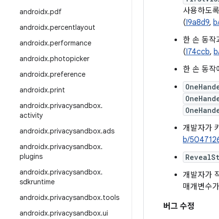
사용하도
androidx
.
pdf
(
I9a8d9
,
b
androidx
.
percentlayout
한 손 동작
androidx
.
performance
(
I74ccb
,
b
androidx
.
photopicker
한 손 동작
androidx
.
preference
OneHand
androidx
.
print
OneHand
androidx
.
privacysandbox
.
OneHand
activity
개발자가 
androidx
.
privacysandbox
.
ads
b/504712
androidx
.
privacysandbox
.
plugins
RevealS
androidx
.
privacysandbox
.
개발자가 
sdkruntime
매개변수가
androidx
.
privacysandbox
.
tools
버그 수정
androidx
.
privacysandbox
.
ui