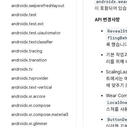
androidx.wea
androidx
.
swiperefreshlayout
이 포함되어 있습
androidx
.
test
API 변경사항
androidx
.
test
.
ext
RevealS
androidx
.
test
.
uiautomator
flingBe
androidx
.
textclassifier
록 했습니다.
androidx
.
tracing
기본 작업
androidx
.
transition
리를 위해
androidx
.
tv
Scalin
androidx
.
tvprovider
트에서는 예
에 맞추기 
androidx
.
text-vertical
Wear Com
androidx
.
xr
.
arcore
LocalOn
androidx
.
xr
.
compose
스처를 사용
androidx
.
xr
.
compose
.
material3
ButtonD
androidx
.
xr
.
glimmer
이러한 기