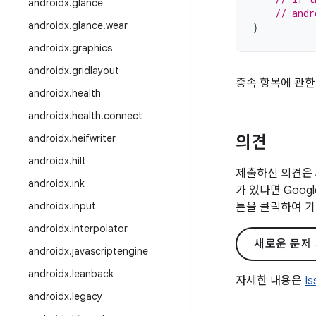
androidx
.
glance
// andr
androidx
.
glance
.
wear
}
androidx
.
graphics
androidx
.
gridlayout
종속 항목에 관한
androidx
.
health
androidx
.
health
.
connect
androidx
.
heifwriter
의견
androidx
.
hilt
제출하신 의견은 
androidx
.
ink
가 있다면 Goo
androidx
.
input
튼을 클릭하여 기
androidx
.
interpolator
새로운 문제
androidx
.
javascriptengine
androidx
.
leanback
자세한 내용은
I
androidx
.
legacy