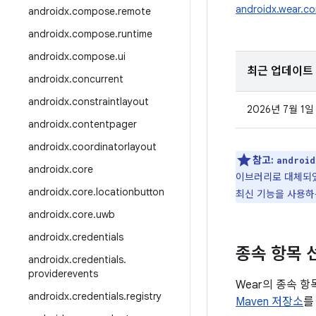
androidx.wear.c
androidx
.
compose
.
remote
androidx
.
compose
.
runtime
androidx
.
compose
.
ui
최근 업데이트
androidx
.
concurrent
androidx
.
constraintlayout
2026년 7월 1일
androidx
.
contentpager
androidx
.
coordinatorlayout
참고:
android
androidx
.
core
이브러리로 대체되었습
androidx
.
core
.
locationbutton
최신 기능을 사용하
androidx
.
core
.
uwb
androidx
.
credentials
종속 항목 
androidx
.
credentials
.
providerevents
Wear의 종속 
androidx
.
credentials
.
registry
Maven 저장소
를