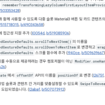
록
rememberTransformingLazyColumnFirstLayoutItemProvi
/503353428
)
과 함께 사용할 수 있도록 다중 슬롯 Material3 버튼 및 카드 콘텐
/515718015
,
b/490343658
)
에 접근성 지원 추가 (
I0054d
,
b/519085906
)
edGestureDefaults.scrollToNextItem()
의 이름을
edGestureDefaults.scrollDownToNextItem
로 변경하고
wra
edGestureDefaults
스크롤 함수에 추가 (
I940ce
,
b/509639667
)
키를 수동으로 제공하려는 경우 컴포저블이 아닌
Modifier.oneHa
626
)
tate
에서
offsetOf
API의 이름을
positionOf
로 변경 (
I2675f
작업 슬롯과 콘텐츠 간 거리를 맞춤설정할 수 있도록
SwipeToReve
 도입되었습니다. (
I2abaf
,
b/507073912
)