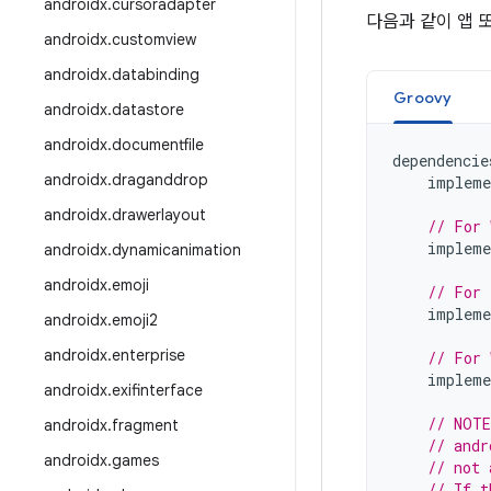
androidx
.
cursoradapter
다음과 같이 앱 
androidx
.
customview
androidx
.
databinding
Groovy
androidx
.
datastore
androidx
.
documentfile
dependencie
androidx
.
draganddrop
impleme
androidx
.
drawerlayout
// For 
impleme
androidx
.
dynamicanimation
androidx
.
emoji
// For 
impleme
androidx
.
emoji2
androidx
.
enterprise
// For 
impleme
androidx
.
exifinterface
// NOTE
androidx
.
fragment
// andr
androidx
.
games
// not 
// If t