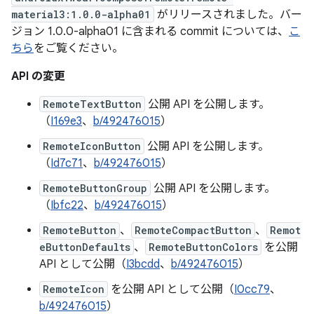
material3:1.0.0-alpha01
がリリースされました。バー
ジョン 1.0.0-alpha01 に含まれる commit については、
こ
ちら
をご覧ください。
API の変更
RemoteTextButton
公開 API を公開します。
（
I169e3
、
b/492476015
）
RemoteIconButton
公開 API を公開します。
（
Id7c71
、
b/492476015
）
RemoteButtonGroup
公開 API を公開します。
（
Ibfc22
、
b/492476015
）
RemoteButton
、
RemoteCompactButton
、
Remot
eButtonDefaults
、
RemoteButtonColors
を公開
API として公開（
I3bcdd
、
b/492476015
）
RemoteIcon
を公開 API として公開（
I0cc79
、
b/492476015
）