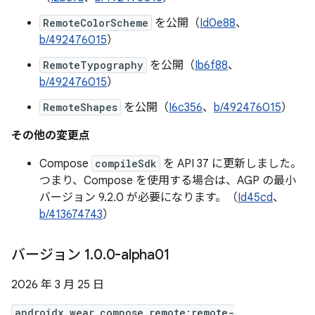
RemoteColorScheme
を公開（
Id0e88
、
b/492476015
）
RemoteTypography
を公開（
Ib6f88
、
b/492476015
）
RemoteShapes
を公開（
I6c356
、
b/492476015
）
その他の変更点
Compose
compileSdk
を API 37 に更新しました。
つまり、Compose を使用する場合は、AGP の最小
バージョン 9.2.0 が必要になります。（
Id45cd
、
b/413674743
）
バージョン 1
.
0
.
0-alpha01
2026 年 3 月 25 日
androidx.wear.compose.remote:remote-