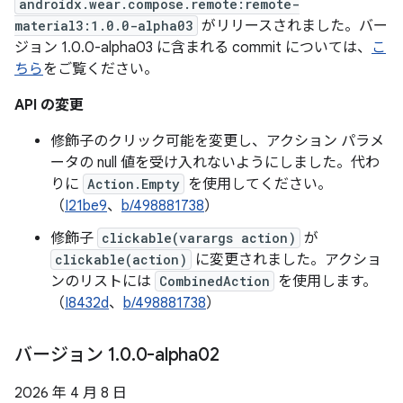
androidx.wear.compose.remote:remote-
material3:1.0.0-alpha03
がリリースされました。バー
ジョン 1.0.0-alpha03 に含まれる commit については、
こ
ちら
をご覧ください。
API の変更
修飾子のクリック可能を変更し、アクション パラメ
ータの null 値を受け入れないようにしました。代わ
りに
Action.Empty
を使用してください。
（
I21be9
、
b/498881738
）
修飾子
clickable(varargs action)
が
clickable(action)
に変更されました。アクショ
ンのリストには
CombinedAction
を使用します。
（
I8432d
、
b/498881738
）
バージョン 1
.
0
.
0-alpha02
2026 年 4 月 8 日