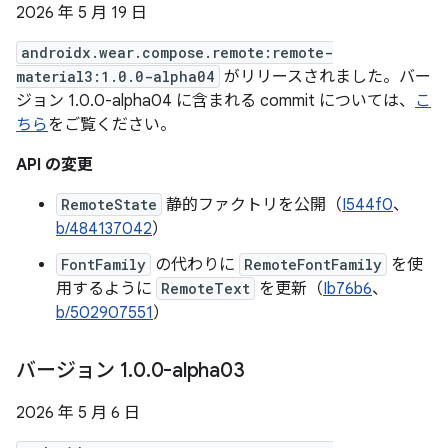
2026 年 5 月 19 日
androidx.wear.compose.remote:remote-
material3:1.0.0-alpha04
がリリースされました。バー
ジョン 1.0.0-alpha04 に含まれる commit については、
こ
ちら
をご覧ください。
API の変更
RemoteState
静的ファクトリを公開（
I544f0
、
b/484137042
）
FontFamily
の代わりに
RemoteFontFamily
を使
用するように
RemoteText
を更新（
Ib76b6
、
b/502907551
）
バージョン 1
.
0
.
0-alpha03
2026 年 5 月 6 日