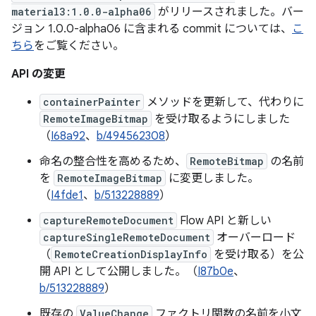
material3:1.0.0-alpha06
がリリースされました。バー
ジョン 1.0.0-alpha06 に含まれる commit については、
こ
ちら
をご覧ください。
API の変更
containerPainter
メソッドを更新して、代わりに
RemoteImageBitmap
を受け取るようにしました
（
I68a92
、
b/494562308
）
命名の整合性を高めるため、
RemoteBitmap
の名前
を
RemoteImageBitmap
に変更しました。
（
I4fde1
、
b/513228889
）
captureRemoteDocument
Flow API と新しい
captureSingleRemoteDocument
オーバーロード
（
RemoteCreationDisplayInfo
を受け取る）を公
開 API として公開しました。（
I87b0e
、
b/513228889
）
既存の
ValueChange
ファクトリ関数の名前を小文