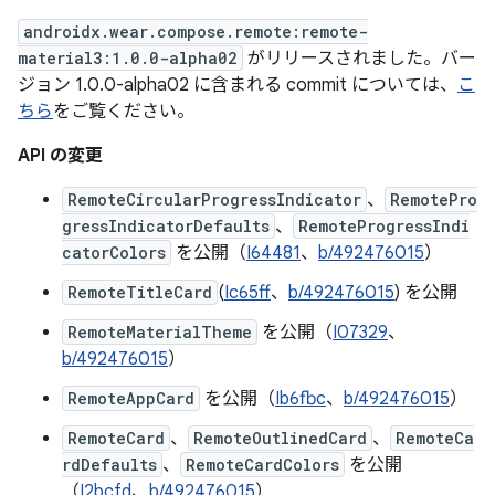
androidx.wear.compose.remote:remote-
material3:1.0.0-alpha02
がリリースされました。バー
ジョン 1.0.0-alpha02 に含まれる commit については、
こ
ちら
をご覧ください。
API の変更
RemoteCircularProgressIndicator
、
RemotePro
gressIndicatorDefaults
、
RemoteProgressIndi
catorColors
を公開（
I64481
、
b/492476015
）
RemoteTitleCard
(
Ic65ff
、
b/492476015
) を公開
RemoteMaterialTheme
を公開（
I07329
、
b/492476015
）
RemoteAppCard
を公開（
Ib6fbc
、
b/492476015
）
RemoteCard
、
RemoteOutlinedCard
、
RemoteCa
rdDefaults
、
RemoteCardColors
を公開
（
I2bcfd
、
b/492476015
）