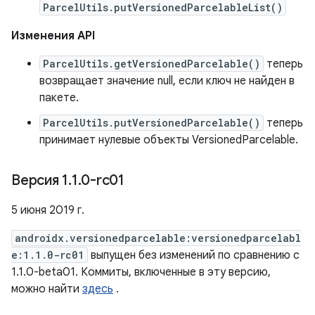
ParcelUtils.putVersionedParcelableList()
Изменения API
ParcelUtils.getVersionedParcelable()
теперь
возвращает значение null, если ключ не найден в
пакете.
ParcelUtils.putVersionedParcelable()
теперь
принимает нулевые объекты VersionedParcelable.
Версия 1
.
1
.
0-rc01
5 июня 2019 г.
androidx.versionedparcelable:versionedparcelabl
e:1.1.0-rc01
выпущен без изменений по сравнению с
1.1.0-beta01. Коммиты, включенные в эту версию,
можно найти
здесь
.