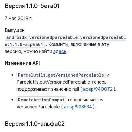
Версия 1
.
1
.
0-бета01
7 мая 2019 г.
Выпущен
androidx.versionedparcelable:versionedparcelabl
e:1.1.0-alpha01
. Коммиты, включенные в эту
версию, можно найти
здесь
.
Изменения API
Parcelutils.getVersionedParcelable
и
Parcelutils.putVersionedParcelable теперь
поддерживают значение null (
aosp/940072
).
RemoteActionCompat
теперь является
VersionedParcelable (
aosp/928534
).
Версия 1
.
1
.
0-альфа02