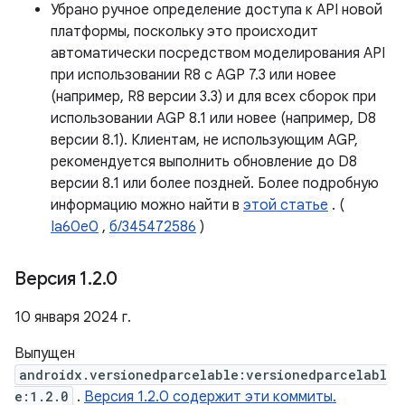
Убрано ручное определение доступа к API новой
платформы, поскольку это происходит
автоматически посредством моделирования API
при использовании R8 с AGP 7.3 или новее
(например, R8 версии 3.3) и для всех сборок при
использовании AGP 8.1 или новее (например, D8
версии 8.1). Клиентам, не использующим AGP,
рекомендуется выполнить обновление до D8
версии 8.1 или более поздней. Более подробную
информацию можно найти в
этой статье
. (
Ia60e0
,
б/345472586
)
Версия 1
.
2
.
0
10 января 2024 г.
Выпущен
androidx.versionedparcelable:versionedparcelabl
e:1.2.0
.
Версия 1.2.0 содержит эти коммиты.