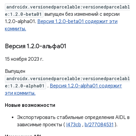
androidx.versionedparcelable:versionedparcelabl
e:1.2.0-beta01
выпущен без изменений с версии
1.2.0-alpha01.
Версия 1.2.0-beta01 содержит эти
коммиты.
Версия 1
.
2
.
0-альфа01
15 ноября 2023 г.
Выпущен
androidx.versionedparcelable:versionedparcelabl
e:1.2.0-alpha01
.
Версия 1.2.0-alpha01 содержит
эти коммиты.
Новые возможности
Экспортировать стабильные определения AIDL в
зависимые проекты (
I473cb
,
b/277084531
).