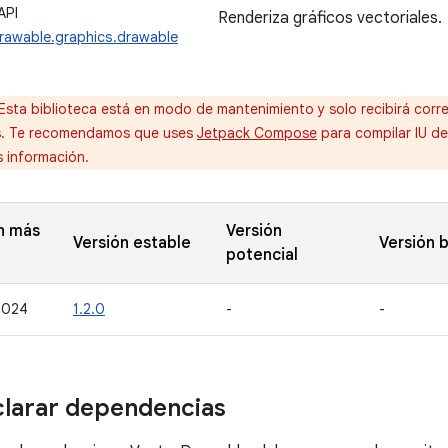
API
Renderiza gráficos vectoriales.
rawable.graphics.drawable
Esta biblioteca está en modo de mantenimiento y solo recibirá corre
s. Te recomendamos que uses
Jetpack Compose
para compilar IU d
 información.
n más
Versión
Versión estable
Versión 
potencial
2024
1.2.0
-
-
larar dependencias