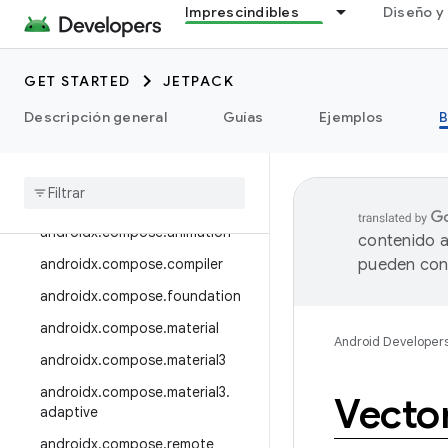
androidx.camera.media3
Imprescindibles
Diseño y 
androidx.camera.viewfinder
androidx.car
GET STARTED
JETPACK
androidx.car.app
Descripción general
Guías
Ejemplos
B
androidx.cardview
androidx
.
collection
androidx
.
compose
androidx
.
compose
.
animation
contenido a
androidx
.
compose
.
compiler
pueden cont
androidx
.
compose
.
foundation
androidx
.
compose
.
material
Android Developer
androidx
.
compose
.
material3
androidx
.
compose
.
material3
.
Vecto
adaptive
androidx
.
compose
.
remote