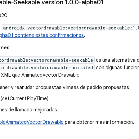
ble-Seekable versión 1
.
0
.
0-alpha01
2020
e
androidx.vectordrawable:vectordrawable-seekable:1.
lpha01 contiene estas confirmaciones
.
ones
tordrawable:vectordrawable-seekable
es una alternativa
tordrawable:vectordrawable-animated
con algunas funcion
 XML que AnimatedVectorDrawable.
ner y reanudar propuestas y líneas de pedido propuestas
(setCurrentPlayTime)
nes de llamada mejoradas
bleAnimatedVectorDrawable
para obtener más información.