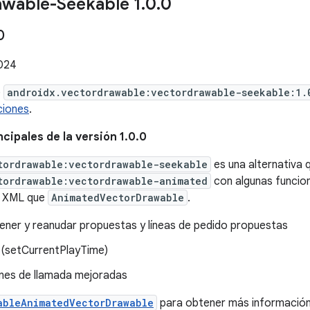
awable-Seekable 1
.
0
.
0
0
024
e
androidx.vectordrawable:vectordrawable-seekable:1.
ciones
.
cipales de la versión 1.0.0
tordrawable:vectordrawable-seekable
es una alternativa
tordrawable:vectordrawable-animated
con algunas funcion
 XML que
AnimatedVectorDrawable
.
ner y reanudar propuestas y líneas de pedido propuestas
(setCurrentPlayTime)
nes de llamada mejoradas
ableAnimatedVectorDrawable
para obtener más información