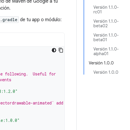
rio de Maven de Google a tu
Versión 1.1.0-
ción.
rc01
.gradle
de tu app o módulo:
Versión 1.1.0-
beta02
Versión 1.1.0-
beta01
Versión 1.1.0-
alpha01
Versión 1.0.0
Versión 1.0.0
he following.  Useful for
vents
d:1.2.0"
vectordrawable-animated` add the
le:1.0.0"