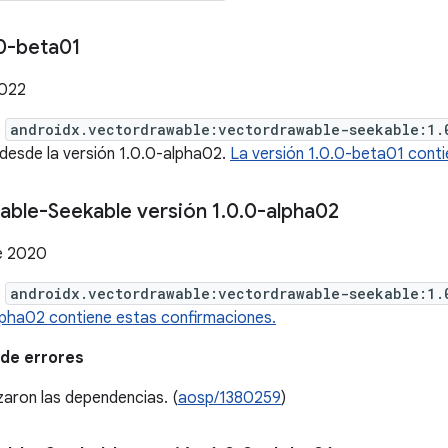
0-beta01
2022
e
androidx.vectordrawable:vectordrawable-seekable:1.
desde la versión 1.0.0-alpha02.
La versión 1.0.0-beta01 cont
able-Seekable versión 1
.
0
.
0-alpha02
e 2020
e
androidx.vectordrawable:vectordrawable-seekable:1.
lpha02 contiene estas confirmaciones.
de errores
zaron las dependencias. (
aosp/1380259
)