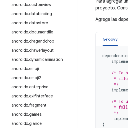
Para agregar u
androidx
.
customview
proyecto. Cons
androidx
.
databinding
Agrega las depe
androidx
.
datastore
androidx
.
documentfile
Groovy
androidx
.
draganddrop
androidx
.
drawerlayout
dependencie
androidx
.
dynamicanimation
impleme
androidx
.
emoji
/* To b
androidx
.
emoji2
     * illu
     */
androidx
.
enterprise
impleme
androidx
.
exifinterface
/* To u
androidx
.
fragment
     * foll
     */
androidx
.
games
implem
androidx
.
glance
}