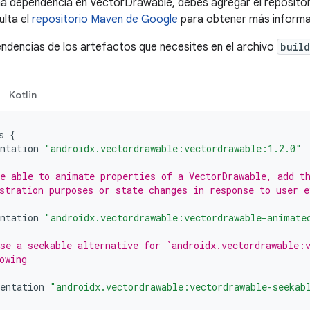
na dependencia en VectorDrawable, debes agregar el reposito
ulta el
repositorio Maven de Google
para obtener más informa
ndencias de los artefactos que necesites en el archivo
build
Kotlin
s
{
ntation
"androidx.vectordrawable:vectordrawable:1.2.0"
e able to animate properties of a VectorDrawable, add t
stration purposes or state changes in response to user e
ntation
"androidx.vectordrawable:vectordrawable-animate
se a seekable alternative for `androidx.vectordrawable:
owing
entation
"androidx.vectordrawable:vectordrawable-seekab