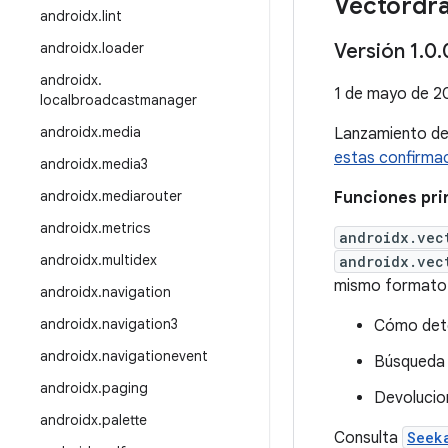
Vectordr
androidx
.
lint
androidx
.
loader
Versión 1
.
0
.
androidx
.
1 de mayo de 2
localbroadcastmanager
androidx
.
media
Lanzamiento d
estas confirma
androidx
.
media3
androidx
.
mediarouter
Funciones prin
androidx
.
metrics
androidx.vec
androidx
.
multidex
androidx.vec
mismo formato
androidx
.
navigation
androidx
.
navigation3
Cómo dete
androidx
.
navigationevent
Búsqueda 
androidx
.
paging
Devolucio
androidx
.
palette
Consulta
Seek