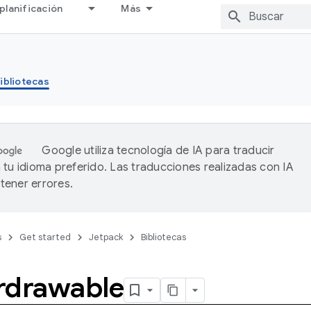
planificación
Más
ibliotecas
Google utiliza tecnología de IA para traducir
 tu idioma preferido. Las traducciones realizadas con IA
ener errores.
s
Get started
Jetpack
Bibliotecas
rdrawable