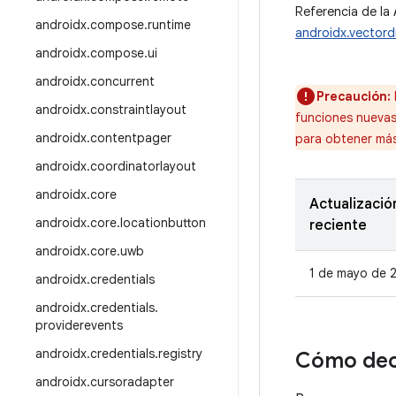
Referencia de la 
androidx
.
compose
.
runtime
androidx.vectord
androidx
.
compose
.
ui
androidx
.
concurrent
Precaución:
androidx
.
constraintlayout
funciones nueva
androidx
.
contentpager
para obtener más
androidx
.
coordinatorlayout
androidx
.
core
Actualizació
androidx
.
core
.
locationbutton
reciente
androidx
.
core
.
uwb
1 de mayo de 
androidx
.
credentials
androidx
.
credentials
.
providerevents
androidx
.
credentials
.
registry
Cómo dec
androidx
.
cursoradapter