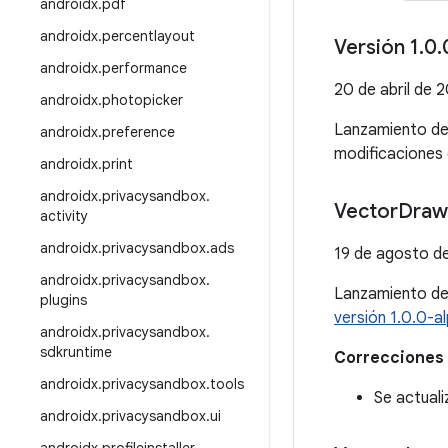
androidx
.
pdf
androidx
.
percentlayout
Versión 1
.
0
.
androidx
.
performance
20 de abril de 
androidx
.
photopicker
Lanzamiento d
androidx
.
preference
modificaciones 
androidx
.
print
androidx
.
privacysandbox
.
Vector
Draw
activity
androidx
.
privacysandbox
.
ads
19 de agosto d
androidx
.
privacysandbox
.
Lanzamiento d
plugins
versión 1.0.0-a
androidx
.
privacysandbox
.
sdkruntime
Correcciones 
androidx
.
privacysandbox
.
tools
Se actuali
androidx
.
privacysandbox
.
ui