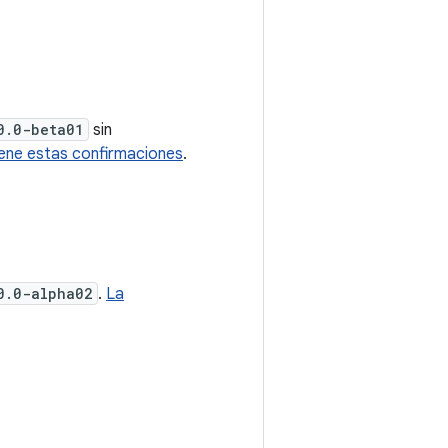
0.0-beta01
sin
iene estas confirmaciones
.
0.0-alpha02
.
La