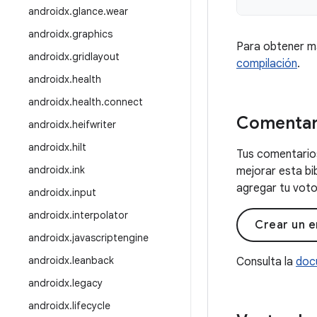
androidx
.
glance
.
wear
androidx
.
graphics
Para obtener m
androidx
.
gridlayout
compilación
.
androidx
.
health
androidx
.
health
.
connect
Comentar
androidx
.
heifwriter
androidx
.
hilt
Tus comentarios
androidx
.
ink
mejorar esta bi
agregar tu voto 
androidx
.
input
androidx
.
interpolator
Crear un e
androidx
.
javascriptengine
androidx
.
leanback
Consulta la
doc
androidx
.
legacy
androidx
.
lifecycle