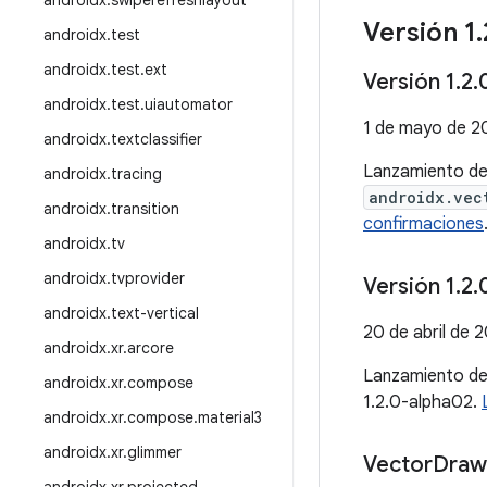
androidx
.
swiperefreshlayout
Versión 1
.
androidx
.
test
androidx
.
test
.
ext
Versión 1
.
2
.
androidx
.
test
.
uiautomator
1 de mayo de 2
androidx
.
textclassifier
Lanzamiento d
androidx
.
tracing
androidx.vec
androidx
.
transition
confirmaciones
androidx
.
tv
androidx
.
tvprovider
Versión 1
.
2
.
androidx
.
text-vertical
20 de abril de 
androidx
.
xr
.
arcore
Lanzamiento d
androidx
.
xr
.
compose
1.2.0-alpha02.
androidx
.
xr
.
compose
.
material3
androidx
.
xr
.
glimmer
Vector
Drawa