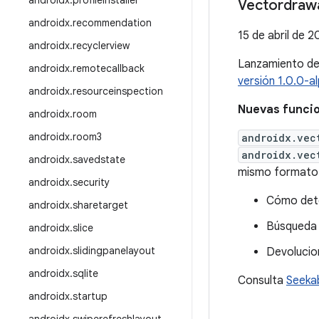
androidx
.
profileinstaller
Vectordrawa
androidx
.
recommendation
15 de abril de 
androidx
.
recyclerview
Lanzamiento d
androidx
.
remotecallback
versión 1.0.0-a
androidx
.
resourceinspection
Nuevas funci
androidx
.
room
androidx
.
room3
androidx.vec
androidx.vec
androidx
.
savedstate
mismo formato
androidx
.
security
Cómo dete
androidx
.
sharetarget
Búsqueda 
androidx
.
slice
androidx
.
slidingpanelayout
Devolucio
androidx
.
sqlite
Consulta
Seeka
androidx
.
startup