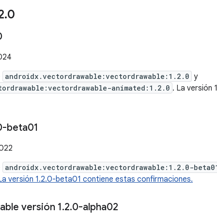
2
.
0
0
024
e
androidx.vectordrawable:vectordrawable:1.2.0
y
tordrawable:vectordrawable-animated:1.2.0
. La versión
.
0-beta01
2022
e
androidx.vectordrawable:vectordrawable:1.2.0-beta0
La versión 1.2.0-beta01 contiene estas confirmaciones.
ble versión 1
.
2
.
0-alpha02