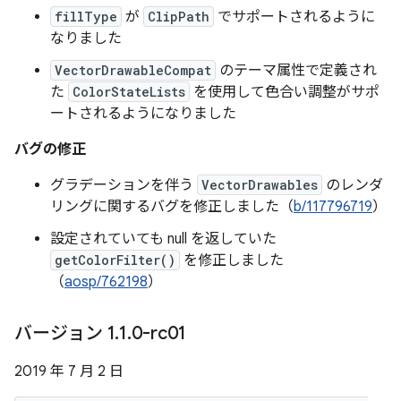
fillType
が
ClipPath
でサポートされるように
なりました
VectorDrawableCompat
のテーマ属性で定義され
た
ColorStateLists
を使用して色合い調整がサポ
ートされるようになりました
バグの修正
グラデーションを伴う
VectorDrawables
のレンダ
リングに関するバグを修正しました（
b/117796719
）
設定されていても null を返していた
getColorFilter()
を修正しました
（
aosp/762198
）
バージョン 1
.
1
.
0-rc01
2019 年 7 月 2 日