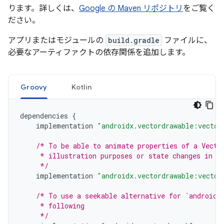
ります。詳しくは、
Google の Maven リポジトリ
をご覧く
ださい。
アプリまたはモジュールの
build.gradle
ファイルに、
必要なアーティファクトの依存関係を追加します。
Groovy
Kotlin
dependencies
{
implementation
"androidx.vectordrawable:vector
/* To be able to animate properties of a Vecto
     * illustration purposes or state changes in r
     */
implementation
"androidx.vectordrawable:vector
/* To use a seekable alternative for `androidx
     * following
     */