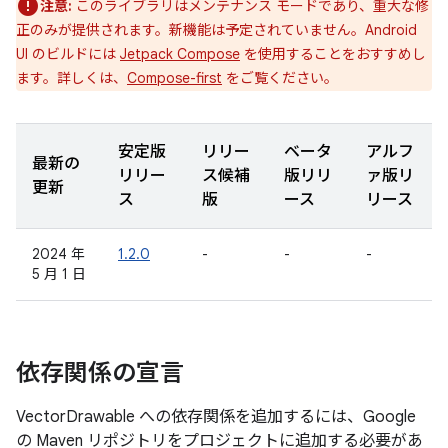
注意:
このライブラリはメンテナンス モードであり、重大な修
正のみが提供されます。新機能は予定されていません。Android
UI のビルドには
Jetpack Compose
を使用することをおすすめし
ます。詳しくは、
Compose-first
をご覧ください。
安定版
リリー
ベータ
アルフ
最新の
リリー
ス候補
版リリ
ァ版リ
更新
ス
版
ース
リース
2024 年
1.2.0
-
-
-
5 月 1 日
依存関係の宣言
VectorDrawable への依存関係を追加するには、Google
の Maven リポジトリをプロジェクトに追加する必要があ