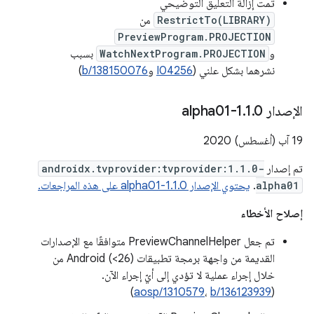
تمت إزالة التعليق التوضيحي
RestrictTo(LIBRARY)
من
PreviewProgram.PROJECTION
و
WatchNextProgram.PROJECTION
بسبب
نشرهما بشكل علني (
I04256
و
b/138150076
)
الإصدار 1
0-alpha01
.
1
.
19 آب (أغسطس) 2020
تم إصدار
androidx.tvprovider:tvprovider:1.1.0-
alpha01
.
يحتوي الإصدار 1.1.0-alpha01 على هذه المراجعات.
إصلاح الأخطاء
تم جعل PreviewChannelHelper متوافقًا مع الإصدارات
القديمة من واجهة برمجة تطبيقات Android (<26) من
خلال إجراء عملية لا تؤدي إلى أيّ إجراء الآن.
)
aosp/1310579
،
b/136123939
(