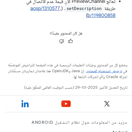
تعالج PreviewChannel الآن قيمة عدم الاتّصال في
طريقة
setDescription
. (
،
aosp/1310577
)
b/119800858
هل كان المحتوى مفيدًا؟
يخضع كل من المحتوى وعيّنات التعليمات البرمجية في هذه الصفحة للتراخيص الموضحّة
في
ترخيص استخدام المحتوى
. إنّ Java وOpenJDK هما علامتان تجاريتان مسجَّلتان
لشركة Oracle و/أو الشركات التابعة لها.
تاريخ التعديل الأخير: 2025-10-29 (حسب التوقيت العالمي المتفَّق عليه)
مزيد من المعلومات حول نظام التشغيل ANDROID