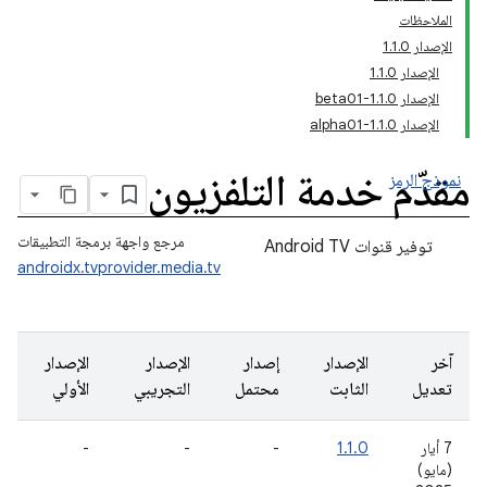
الملاحظات
الإصدار 1.1.0
الإصدار 1.1.0
الإصدار 1.1.0-beta01
الإصدار 1.1.0-alpha01
مقدّم خدمة التلفزيون
نموذج الرمز
مرجع واجهة برمجة التطبيقات
توفير قنوات Android TV
androidx.tvprovider.media.tv
آخر
الإصدار
إصدار
الإصدار
الإصدار
تعديل
الثابت
محتمل
التجريبي
الأولي
7 أيار
1.1.0
-
-
-
(مايو)