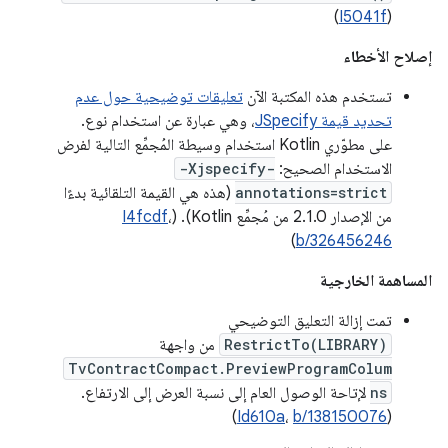
)
I5041f
(
إصلاح الأخطاء
تستخدم هذه المكتبة الآن
تعليقات توضيحية حول عدم
تحديد قيمة JSpecify
، وهي عبارة عن استخدام نوع.
على مطوّري Kotlin استخدام وسيطة المُجمِّع التالية لفرض
الاستخدام الصحيح:
-Xjspecify-
annotations=strict
(هذه هي القيمة التلقائية بدءًا
من الإصدار 2.1.0 من مُجمِّع Kotlin). (
،
I4fcdf
)
b/326456246
المساهمة الخارجية
تمت إزالة التعليق التوضيحي
RestrictTo(LIBRARY)
من واجهة
TvContractCompact.PreviewProgramColum
ns
لإتاحة الوصول العام إلى نسبة العرض إلى الارتفاع.
)
Id610a
،
b/138150076
(