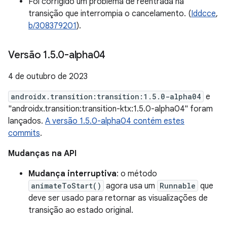
Foi corrigido um problema de reentrada na
transição que interrompia o cancelamento. (
Iddcce
,
b/308379201
).
Versão 1
.
5
.
0-alpha04
4 de outubro de 2023
androidx.transition:transition:1.5.0-alpha04
e
"androidx.transition:transition-ktx:1.5.0-alpha04" foram
lançados.
A versão 1.5.0-alpha04 contém estes
commits
.
Mudanças na API
Mudança interruptiva
: o método
animateToStart()
agora usa um
Runnable
que
deve ser usado para retornar as visualizações de
transição ao estado original.