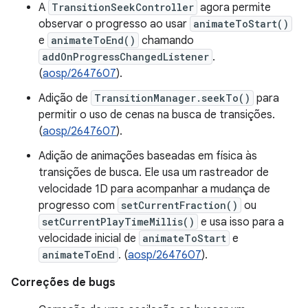
A
TransitionSeekController
agora permite
observar o progresso ao usar
animateToStart()
e
animateToEnd()
chamando
addOnProgressChangedListener
.
(
aosp/2647607
).
Adição de
TransitionManager.seekTo()
para
permitir o uso de cenas na busca de transições.
(
aosp/2647607
).
Adição de animações baseadas em física às
transições de busca. Ele usa um rastreador de
velocidade 1D para acompanhar a mudança de
progresso com
setCurrentFraction()
ou
setCurrentPlayTimeMillis()
e usa isso para a
velocidade inicial de
animateToStart
e
animateToEnd
. (
aosp/2647607
).
Correções de bugs