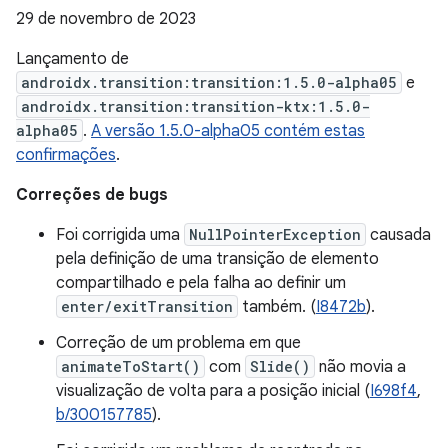
29 de novembro de 2023
Lançamento de
androidx.transition:transition:1.5.0-alpha05
e
androidx.transition:transition-ktx:1.5.0-
alpha05
.
A versão 1.5.0-alpha05 contém estas
confirmações
.
Correções de bugs
Foi corrigida uma
NullPointerException
causada
pela definição de uma transição de elemento
compartilhado e pela falha ao definir um
enter/exitTransition
também. (
I8472b
).
Correção de um problema em que
animateToStart()
com
Slide()
não movia a
visualização de volta para a posição inicial (
I698f4
,
b/300157785
).