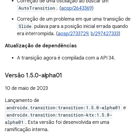
Correção de uma oscilação ao buscar um
AutoTransition
. (
aosp/2643369
)
Correção de um problema em que uma transição de
Slide
pulava para a posição inicial errada quando
era interrompida. (
aosp/2733729
,
b/297427333
)
Atualização de dependências
A transição agora é compilada com a API 34.
Versão 1
.
5
.
0-alpha01
10 de maio de 2023
Lançamento de
androidx.transition:transition:1.5.0-alpha01
e
androidx.transition:transition-ktx:1.5.0-
alpha01
. Esta versão foi desenvolvida em uma
ramificação interna.