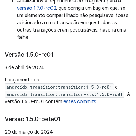
Atualizamos a dependência do Fragment para a
versão 1.7.0-rc02
, que corrigiu um bug em que, se
um elemento compartilhado não pesquisável fosse
adicionado a uma transação em que todas as
outras transições eram pesquisáveis, haveria uma
falha.
Versão 1
.
5
.
0-rc01
3 de abril de 2024
Lançamento de
androidx.transition:transition:1.5.0-rc01
e
androidx.transition:transition-ktx:1.5.0-rc01
. A
versão 1.5.0-rc01 contém
estes commits
.
Versão 1
.
5
.
0-beta01
20 de março de 2024