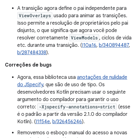
A transição agora define o pai independente para
ViewOverlays
usado para animar as transições.
Isso permite a resolução de proprietários pelo pai
disjunto, o que significa que agora você pode
resolver corretamente
ViewModels
, ciclos de vida
etc. durante uma transição. (
I10a16
,
b/340894487
,
b/287484338
).
Correções de bugs
Agora, essa biblioteca usa
anotações de nulidade
do JSpecify
, que são de uso de tipo. Os
desenvolvedores Kotlin precisam usar o seguinte
argumento do compilador para garantir o uso
correto:
-Xjspecify-annotations=strict
(esse
é o padrão a partir da versão 2.1.0 do compilador
Kotlin). (
I1f54e
,
b/326456246
).
Removemos o esboço manual do acesso a novas