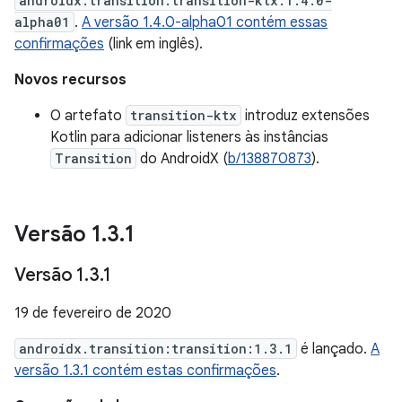
androidx.transition:transition-ktx:1.4.0-
alpha01
.
A versão 1.4.0-alpha01 contém essas
confirmações
(link em inglês).
Novos recursos
O artefato
transition-ktx
introduz extensões
Kotlin para adicionar listeners às instâncias
Transition
do AndroidX (
b/138870873
).
Versão 1
.
3
.
1
Versão 1
.
3
.
1
19 de fevereiro de 2020
androidx.transition:transition:1.3.1
é lançado.
A
versão 1.3.1 contém estas confirmações
.