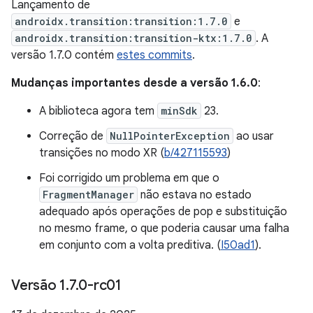
Lançamento de
androidx.transition:transition:1.7.0
e
androidx.transition:transition-ktx:1.7.0
. A
versão 1.7.0 contém
estes commits
.
Mudanças importantes desde a versão 1.6.0
:
A biblioteca agora tem
minSdk
23.
Correção de
NullPointerException
ao usar
transições no modo XR (
b/427115593
)
Foi corrigido um problema em que o
FragmentManager
não estava no estado
adequado após operações de pop e substituição
no mesmo frame, o que poderia causar uma falha
em conjunto com a volta preditiva. (
I50ad1
).
Versão 1
.
7
.
0-rc01