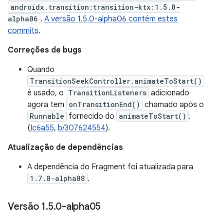
androidx.transition:transition-ktx:1.5.0-
alpha06
.
A versão 1.5.0-alpha06 contém estes
commits
.
Correções de bugs
Quando
TransitionSeekController.animateToStart()
é usado, o
TransitionListeners
adicionado
agora tem
onTransitionEnd()
chamado após o
Runnable
fornecido do
animateToStart()
.
(
Ic6a55
,
b/307624554
).
Atualização de dependências
A dependência do Fragment foi atualizada para
1.7.0-alpha08
.
Versão 1
.
5
.
0-alpha05