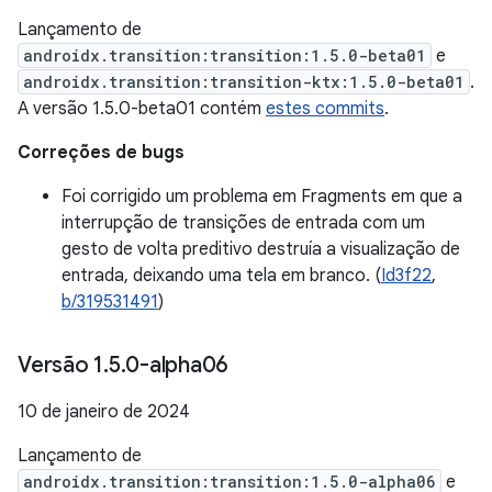
Lançamento de
androidx.transition:transition:1.5.0-beta01
e
androidx.transition:transition-ktx:1.5.0-beta01
.
A versão 1.5.0-beta01 contém
estes commits
.
Correções de bugs
Foi corrigido um problema em Fragments em que a
interrupção de transições de entrada com um
gesto de volta preditivo destruía a visualização de
entrada, deixando uma tela em branco. (
Id3f22
,
b/319531491
)
Versão 1
.
5
.
0-alpha06
10 de janeiro de 2024
Lançamento de
androidx.transition:transition:1.5.0-alpha06
e