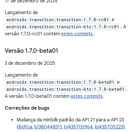
17 de dezembro de 2025
Lançamento de
androidx.transition:transition:1.7.0-rc01
e
androidx.transition:transition-ktx:1.7.0-rc01
. A
versão 1.7.0-rc01 contém
estes commits
.
Versão 1
.
7
.
0-beta01
3 de dezembro de 2025
Lançamento de
androidx.transition:transition:1.7.0-beta01
e
androidx.transition:transition-ktx:1.7.0-beta01
.
A versão 1.7.0-beta01 contém
estes commits
.
Correções de bugs
Mudança da minSdk padrão da API 21 para a API 23
(
Ibdfca
,
b/380448311
,
b/435705964
,
b/435705223
).