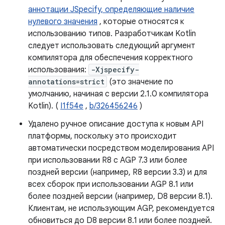
аннотации JSpecify, определяющие наличие
нулевого значения
, которые относятся к
использованию типов. Разработчикам Kotlin
следует использовать следующий аргумент
компилятора для обеспечения корректного
использования:
-Xjspecify-
annotations=strict
(это значение по
умолчанию, начиная с версии 2.1.0 компилятора
Kotlin). (
I1f54e
,
b/326456246
)
Удалено ручное описание доступа к новым API
платформы, поскольку это происходит
автоматически посредством моделирования API
при использовании R8 с AGP 7.3 или более
поздней версии (например, R8 версии 3.3) и для
всех сборок при использовании AGP 8.1 или
более поздней версии (например, D8 версии 8.1).
Клиентам, не использующим AGP, рекомендуется
обновиться до D8 версии 8.1 или более поздней.