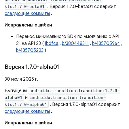
ktx:1.7.0-beta01
. Версия 1.7.0-beta01 содержит
следующие коммиты
.
Исправлены ошибки
Перенос минимального SDK по умолчанию с API
21 на API 23 (
Ibdfca
,
b/380448311
,
b/435705964
,
b/435705223
)
Версия 1
.
7
.
0-alpha01
30 июля 2025 г.
Выпущены
androidx.transition:transition:1.7.0-
alpha01
и
androidx.transition:transition-
ktx:1.7.0-alpha01
. Версия 1.7.0-alpha01 содержит
следующие коммиты
.
Исправлены ошибки