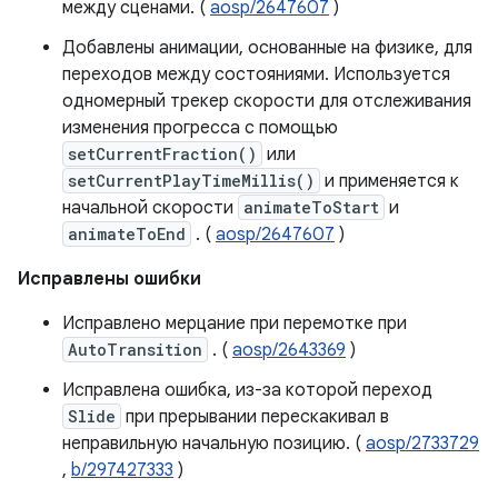
между сценами. (
aosp/2647607
)
Добавлены анимации, основанные на физике, для
переходов между состояниями. Используется
одномерный трекер скорости для отслеживания
изменения прогресса с помощью
setCurrentFraction()
или
setCurrentPlayTimeMillis()
и применяется к
начальной скорости
animateToStart
и
animateToEnd
. (
aosp/2647607
)
Исправлены ошибки
Исправлено мерцание при перемотке при
AutoTransition
. (
aosp/2643369
)
Исправлена ​​ошибка, из-за которой переход
Slide
при прерывании перескакивал в
неправильную начальную позицию. (
aosp/2733729
,
b/297427333
)