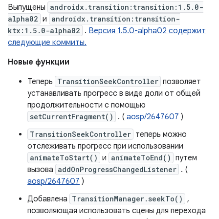
Выпущены
androidx.transition:transition:1.5.0-
alpha02
и
androidx.transition:transition-
ktx:1.5.0-alpha02
.
Версия 1.5.0-alpha02 содержит
следующие коммиты.
Новые функции
Теперь
TransitionSeekController
позволяет
устанавливать прогресс в виде доли от общей
продолжительности с помощью
setCurrentFragment()
. (
aosp/2647607
)
TransitionSeekController
теперь можно
отслеживать прогресс при использовании
animateToStart()
и
animateToEnd()
путем
вызова
addOnProgressChangedListener
. (
aosp/2647607
)
Добавлена
TransitionManager.seekTo()
,
позволяющая использовать сцены для перехода