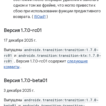
одном и том же фрейме, что могло привести к
сбою при использовании функции предиктивного
возврата. (
I50ad1
)
Версия 1
.
7
.
0-rc01
17 декабря 2025 г.
Выпущены
androidx.transition:transition:1.7.0-
rc01
и
androidx.transition:transition-ktx:1.7.0-
rc01
. Версия 1.7.0-rc01 содержит
следующие
коммиты
.
Версия 1
.
7
.
0-beta01
3 декабря 2025 г.
Выпущены
androidx.transition:transition:1.7.0-
beta01
и
androidx.transition:transition-