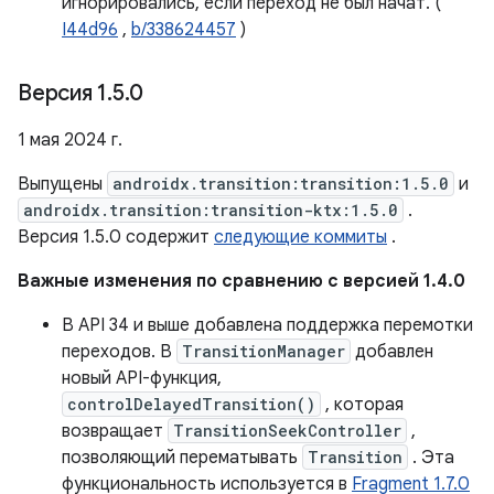
игнорировались, если переход не был начат. (
I44d96
,
b/338624457
)
Версия 1
.
5
.
0
1 мая 2024 г.
Выпущены
androidx.transition:transition:1.5.0
и
androidx.transition:transition-ktx:1.5.0
.
Версия 1.5.0 содержит
следующие коммиты
.
Важные изменения по сравнению с версией 1.4.0
В API 34 и выше добавлена ​​поддержка перемотки
переходов. В
TransitionManager
добавлен
новый API-функция,
controlDelayedTransition()
, которая
возвращает
TransitionSeekController
,
позволяющий перематывать
Transition
. Эта
функциональность используется в
Fragment 1.7.0