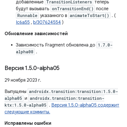
добавленные
TransitionListeners
теперь
будут вызывать
onTransitionEnd()
после
Runnable
указанного в
animateToStart()
. (
Ic6a55
,
b/307624554
)
Обновление зависимостей
Зависимость Fragment обновлена ​​до
1.7.0-
alpha08
.
Версия 1
.
5
.
0-alpha05
29 ноября 2023 г.
Выпущены
androidx.transition:transition:1.5.0-
alpha05
и
androidx.transition:transition-
ktx:1.5.0-alpha05
.
Версия 1.5.0-alpha05 содержит
следующие коммиты.
Исправлены ошибки