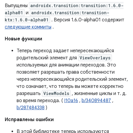
Выпущены
androidx.transition:transition:1.6.0-
alpha01
и
androidx.transition:transition-
ktx:1.6.0-alpha01
. Версия 1.6.0-alpha01 содержит
следующие коммиты
.
Новые функции
Теперь переход задает непересекающийся
родительский элемент для
ViewOverlays
используемых для анимации переходов. Это
позволяет разрешать права собственности
через непересекающийся родительский элемент,
что означает, что теперь вы можете корректно
разрешать
ViewModels
, жизненные циклы и т. д.
во время перехода. (
I10a16
,
b/340894487
,
b/287484338
)
Исправлены ошибки
В этой библиотеке теперь используются