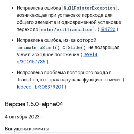
Исправлена ​​ошибка
NullPointerException
,
возникающая при установке перехода для
общего элемента и одновременной установке
перехода
enter/exitTransition
. (
I8472b
)
Исправлена ​​ошибка, из-за которой
animateToStart()
с
Slide()
не возвращал
View в исходное положение (
I698f4
,
b/300157785
).
Исправлена ​​проблема повторного входа в
Transition, которая нарушала функцию отмены. (
Iddcce
,
b/308379201
)
Версия 1
.
5
.
0-alpha04
4 октября 2023 г.
Выпущены коммиты