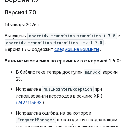
Версия 1
.
7
.
0
14 января 2026 г.
Выпущены
androidx.transition:transition:1.7.0
и
androidx.transition:transition-ktx:1.7.0
.
Версия 1.7.0 содержит
следующие коммиты
.
Важные изменения по сравнению с версией 1.6.0:
В библиотеке теперь доступен
minSdk
версии
23.
Исправлена
NullPointerException
при
использовании переходов в режиме XR (
b/427115593
)
Исправлена ​​ошибка, из-за которой
FragmentManager
не находился в надлежащем
состоянии после операций удаления и замены в