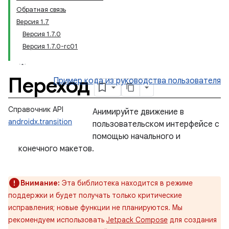
Обратная связь
Версия 1.7
Версия 1.7.0
Версия 1.7.0-rc01
Переход
Пример кода
из руководства пользователя
Справочник API
Анимируйте движение в
androidx.transition
пользовательском интерфейсе с
помощью начального и
конечного макетов.
Внимание:
Эта библиотека находится в режиме
поддержки и будет получать только критические
исправления; новые функции не планируются. Мы
рекомендуем использовать
Jetpack Compose
для создания