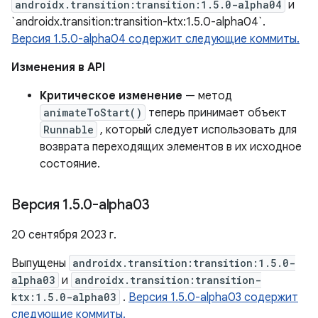
androidx.transition:transition:1.5.0-alpha04
и
`androidx.transition:transition-ktx:1.5.0-alpha04`.
Версия 1.5.0-alpha04 содержит следующие коммиты.
Изменения в API
Критическое изменение
— метод
animateToStart()
теперь принимает объект
Runnable
, который следует использовать для
возврата переходящих элементов в их исходное
состояние.
Версия 1
.
5
.
0-alpha03
20 сентября 2023 г.
Выпущены
androidx.transition:transition:1.5.0-
alpha03
и
androidx.transition:transition-
ktx:1.5.0-alpha03
.
Версия 1.5.0-alpha03 содержит
следующие коммиты.