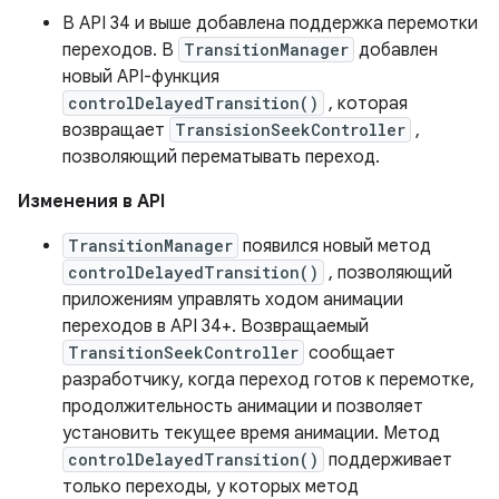
В API 34 и выше добавлена ​​поддержка перемотки
переходов. В
TransitionManager
добавлен
новый API-функция
controlDelayedTransition()
, которая
возвращает
TransisionSeekController
,
позволяющий перематывать переход.
Изменения в API
TransitionManager
появился новый метод
controlDelayedTransition()
, позволяющий
приложениям управлять ходом анимации
переходов в API 34+. Возвращаемый
TransitionSeekController
сообщает
разработчику, когда переход готов к перемотке,
продолжительность анимации и позволяет
установить текущее время анимации. Метод
controlDelayedTransition()
поддерживает
только переходы, у которых метод