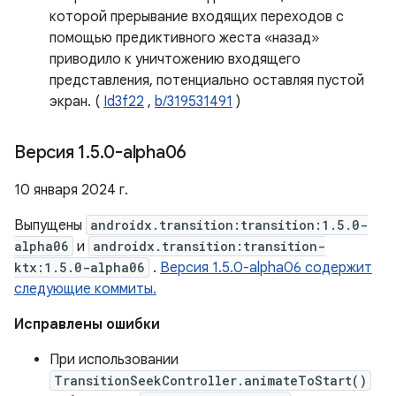
которой прерывание входящих переходов с
помощью предиктивного жеста «назад»
приводило к уничтожению входящего
представления, потенциально оставляя пустой
экран. (
Id3f22
,
b/319531491
)
Версия 1
.
5
.
0-alpha06
10 января 2024 г.
Выпущены
androidx.transition:transition:1.5.0-
alpha06
и
androidx.transition:transition-
ktx:1.5.0-alpha06
.
Версия 1.5.0-alpha06 содержит
следующие коммиты.
Исправлены ошибки
При использовании
TransitionSeekController.animateToStart()