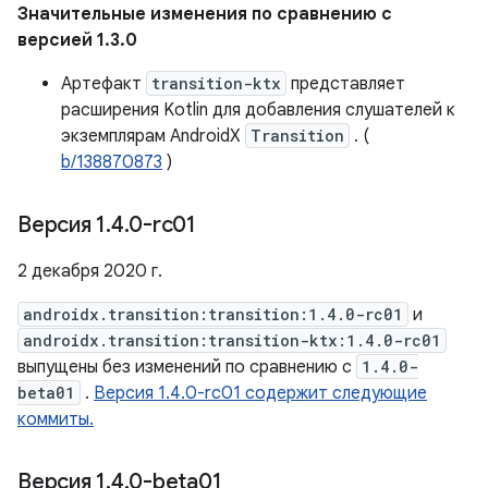
Значительные изменения по сравнению с
версией 1.3.0
Артефакт
transition-ktx
представляет
расширения Kotlin для добавления слушателей к
экземплярам AndroidX
Transition
. (
b/138870873
)
Версия 1
.
4
.
0-rc01
2 декабря 2020 г.
androidx.transition:transition:1.4.0-rc01
и
androidx.transition:transition-ktx:1.4.0-rc01
выпущены без изменений по сравнению с
1.4.0-
beta01
.
Версия 1.4.0-rc01 содержит следующие
коммиты.
Версия 1
.
4
.
0-beta01