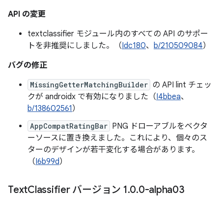
API の変更
textclassifier モジュール内のすべての API のサポー
トを非推奨にしました。（
Idc180
、
b/210509084
）
バグの修正
MissingGetterMatchingBuilder
の API lint チェッ
クが androidx で有効になりました（
I4bbea
、
b/138602561
）
AppCompatRatingBar
PNG ドローアブルをベクタ
ーソースに置き換えました。これにより、個々のス
ターのデザインが若干変化する場合があります。
（
I6b99d
）
Text
Classifier バージョン 1
.
0
.
0-alpha03