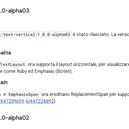
0
.
0-alpha03
t:text-vertical:1.0.0-alpha03
è stato rilasciato. La vers
alità
lTextLayout
ora supporta il layout orizzontale, per visualizzare 
e come Ruby ed Emphasis (Boten).
 API
n
e
EmphasisSpan
ora ereditano ReplacementSpan per supporta
/447239659
,
b/447224892
)
0
.
0-alpha02