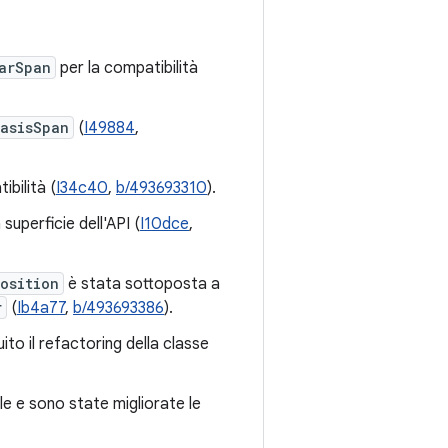
arSpan
per la compatibilità
asisSpan
(
I49884
,
bilità (
I34c40
,
b/493693310
).
 superficie dell'API (
I10dce
,
osition
è stata sottoposta a
r
(
Ib4a77
,
b/493693386
).
to il refactoring della classe
ale e sono state migliorate le