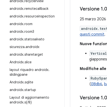
androidx
.
recyclerview
Versione 1
.
androidx
.
remotecallback
androidx
.
resourceinspection
25 marzo 2026
androidx
.
room
androidx.tex
androidx
.
room3
questi commit
.
androidx
.
statosalvato
Nuove funzion
sicurezza
.
androidx
Vertica
androidx
.
sharetarget
giappones
Androidx
.
slice
Modifiche alle
layout riquadro androidx
.
slidingpane
RubySpa
Androidx
.
sqlite
(
I38db6
,
b
androidx
.
startup
Versione 1
.
Layout di aggiornamento
androidx
.
s{
/
8}