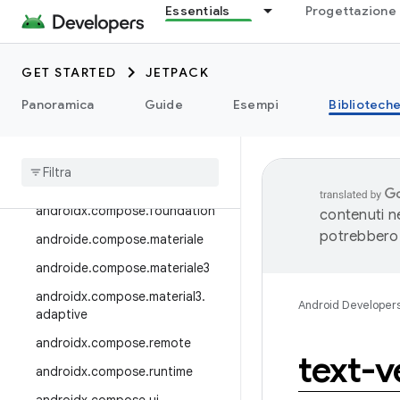
androidx.auto
Essentials
Progettazione 
androidx.car.app
androidx.cardview
GET STARTED
JETPACK
raccolta.androidx.collection
Panoramica
Guide
Esempi
Bibliotech
androidx
.
compose
androidx
.
compose
.
animation
androidx
.
compose
.
compiler
androidx
.
compose
.
foundation
contenuti ne
potrebbero 
androide
.
compose
.
materiale
androide
.
compose
.
materiale3
androidx
.
compose
.
material3
.
Android Developer
adaptive
androidx
.
compose
.
remote
text-v
androidx
.
compose
.
runtime