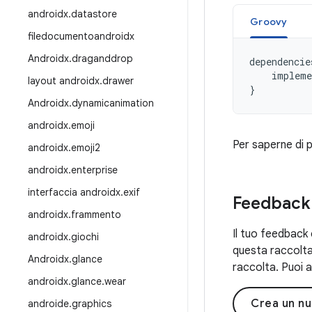
androidx
.
datastore
Groovy
filedocumentoandroidx
Androidx
.
draganddrop
dependencie
impleme
layout androidx
.
drawer
}
Androidx
.
dynamicanimation
androidx
.
emoji
Per saperne di p
androidx
.
emoji2
androidx
.
enterprise
interfaccia androidx
.
exif
Feedback
androidx
.
frammento
Il tuo feedback 
androidx
.
giochi
questa raccolta
Androidx
.
glance
raccolta. Puoi a
androidx
.
glance
.
wear
Crea un n
androide
.
graphics