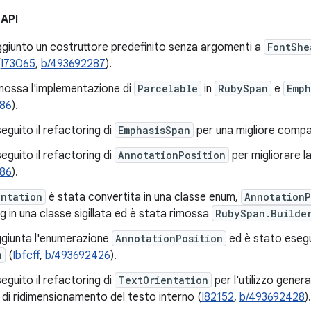
 API
ggiunto un costruttore predefinito senza argomenti a
FontShe
(
I73065
,
b/493692287
).
imossa l'implementazione di
Parcelable
in
RubySpan
e
Emph
386
).
eguito il refactoring di
EmphasisSpan
per una migliore compati
eguito il refactoring di
AnnotationPosition
per migliorare la
386
).
entation
è stata convertita in una classe enum,
AnnotationP
g in una classe sigillata ed è stata rimossa
RubySpan.Builde
ggiunta l'enumerazione
AnnotationPosition
ed è stato esegui
n
(
Ibfcff
,
b/493692426
).
eguito il refactoring di
TextOrientation
per l'utilizzo gener
 di ridimensionamento del testo interno (
I82152
,
b/493692428
).