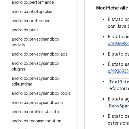
androidx
.
performance
Modifiche alle
androidx
.
photopicker
È stato a
androidx
.
preference
con Java 
androidx
.
print
È stata r
androidx
.
privacysandbox
.
b/493693
activity
È stato es
androidx
.
privacysandbox
.
ads
androidx
.
privacysandbox
.
È stato es
plugins
b/493693
androidx
.
privacysandbox
.
TextOri
sdkruntime
refactorin
androidx
.
privacysandbox
.
tools
È stata a
androidx
.
privacysandbox
.
ui
RubySpa
androidx
.
profileinstallato
È stato es
androidx
.
recommendation
estensioni