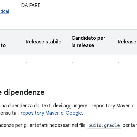
DA FARE
tical
Candidato per
Release stabile
Release
nto
la release
-
-
-
le dipendenze
una dipendenza da Text, devi aggiungere il repository Maven di
consulta il
repository Maven di Google
.
ndenze per gli artefatti necessari nel file
build.gradle
per la 