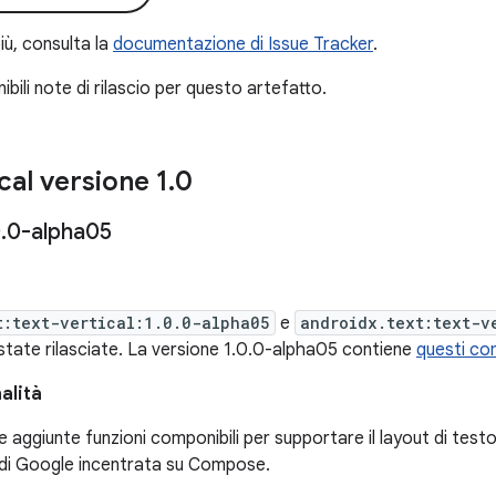
iù, consulta la
documentazione di Issue Tracker
.
bili note di rilascio per questo artefatto.
cal versione 1
.
0
0
.
0-alpha05
t:text-vertical:1.0.0-alpha05
e
androidx.text:text-v
tate rilasciate. La versione 1.0.0-alpha05 contiene
questi co
alità
 aggiunte funzioni componibili per supportare il layout di testo 
va di Google incentrata su Compose.