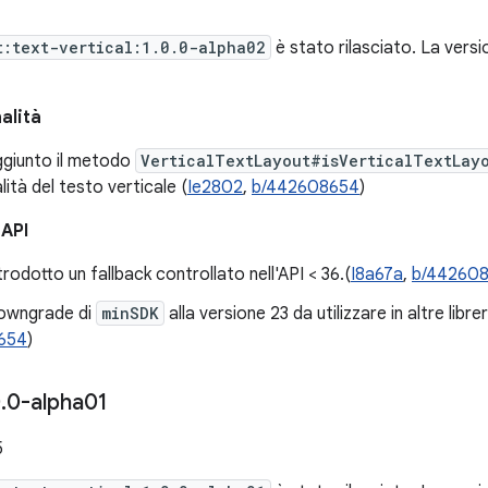
t:text-vertical:1.0.0-alpha02
è stato rilasciato. La vers
alità
ggiunto il metodo
VerticalTextLayout#isVerticalTextLay
lità del testo verticale (
Ie2802
,
b/442608654
)
 API
trodotto un fallback controllato nell'API < 36.(
I8a67a
,
b/44260
downgrade di
minSDK
alla versione 23 da utilizzare in altre libre
654
)
0
.
0-alpha01
5