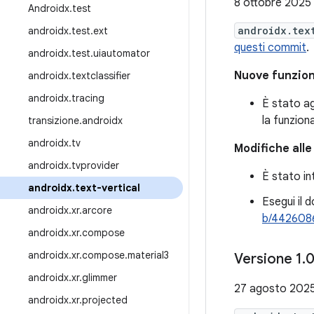
8 ottobre 2025
Androidx
.
test
androidx.tex
androidx
.
test
.
ext
questi commit
.
androidx
.
test
.
uiautomator
Nuove funzion
androidx
.
textclassifier
androidx
.
tracing
È stato a
la funziona
transizione
.
androidx
androidx
.
tv
Modifiche alle
androidx
.
tvprovider
È stato in
androidx
.
text-vertical
Esegui il 
androidx
.
xr
.
arcore
b/442608
androidx
.
xr
.
compose
androidx
.
xr
.
compose
.
material3
Versione 1
.
androidx
.
xr
.
glimmer
27 agosto 202
androidx
.
xr
.
projected