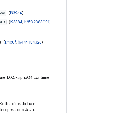
ose
. (
I939e4
)
out
. (
I93884
,
b/502088091
)
. (
I71c8f
,
b/449184326
)
ione 1.0.0-alpha04 contiene
Kotlin più pratiche e
teroperabilità Java.