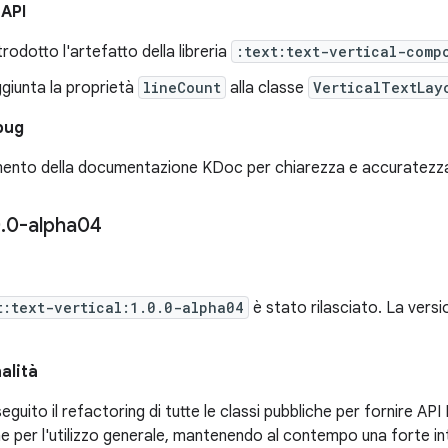
 API
trodotto l'artefatto della libreria
:text:text-vertical-comp
giunta la proprietà
lineCount
alla classe
VerticalTextLay
bug
ento della documentazione KDoc per chiarezza e accuratezza
0
.
0-alpha04
t:text-vertical:1.0.0-alpha04
è stato rilasciato. La vers
alità
eguito il refactoring di tutte le classi pubbliche per fornire API 
e per l'utilizzo generale, mantenendo al contempo una forte in