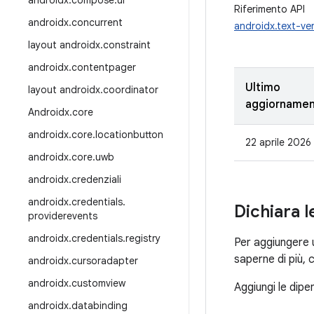
androidx
.
compose
.
ui
Riferimento API
androidx
.
concurrent
androidx.text-ver
layout androidx
.
constraint
androidx
.
contentpager
Ultimo
layout androidx
.
coordinator
aggiorname
Androidx
.
core
androidx
.
core
.
locationbutton
22 aprile 2026
androidx
.
core
.
uwb
androidx
.
credenziali
androidx
.
credentials
.
Dichiara 
providerevents
androidx
.
credentials
.
registry
Per aggiungere 
saperne di più, 
androidx
.
cursoradapter
androidx
.
customview
Aggiungi le dipe
androidx
.
databinding