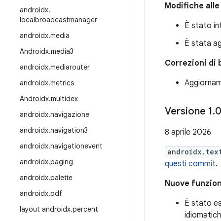
Modifiche alle
androidx
.
localbroadcastmanager
È stato in
androidx
.
media
È stata ag
Androidx
.
media3
Correzioni di 
androidx
.
mediarouter
Aggiornam
androidx
.
metrics
Androidx
.
multidex
Versione 1
.
androidx
.
navigazione
androidx
.
navigation3
8 aprile 2026
androidx
.
navigationevent
androidx.tex
androidx
.
paging
questi commit
.
androidx
.
palette
Nuove funzion
androidx
.
pdf
È stato es
layout androidx
.
percent
idiomatich