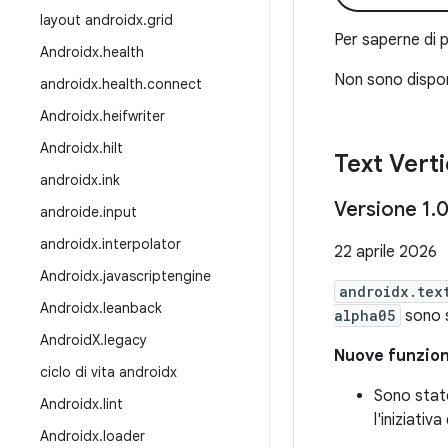
layout androidx
.
grid
Per saperne di p
Androidx
.
health
Non sono disponi
androidx
.
health
.
connect
Androidx
.
heifwriter
Androidx
.
hilt
Text Verti
androidx
.
ink
Versione 1
.
androide
.
input
androidx
.
interpolator
22 aprile 2026
Androidx
.
javascriptengine
androidx.tex
Androidx
.
leanback
alpha05
sono s
Android
X
.
legacy
Nuove funzion
ciclo di vita androidx
Sono state
Androidx
.
lint
l'iniziati
Androidx
.
loader