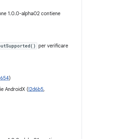
ione 1.0.0-alpha02 contiene
outSupported()
per verificare
8654
)
rie AndroidX (
I2d6b5
,