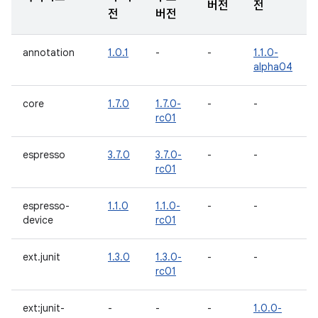
버전
전
전
버전
annotation
1.0.1
-
-
1.1.0-
alpha04
core
1.7.0
1.7.0-
-
-
rc01
espresso
3.7.0
3.7.0-
-
-
rc01
espresso-
1.1.0
1.1.0-
-
-
device
rc01
ext.junit
1.3.0
1.3.0-
-
-
rc01
ext:junit-
-
-
-
1.0.0-