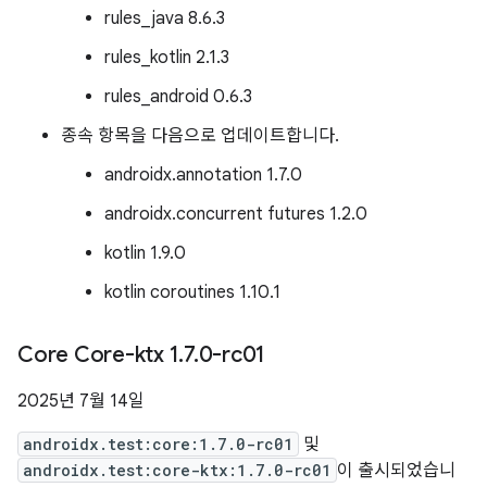
rules_java 8.6.3
rules_kotlin 2.1.3
rules_android 0.6.3
종속 항목을 다음으로 업데이트합니다.
androidx.annotation 1.7.0
androidx.concurrent futures 1.2.0
kotlin 1.9.0
kotlin coroutines 1.10.1
Core Core-ktx 1
.
7
.
0-rc01
2025년 7월 14일
androidx.test:core:1.7.0-rc01
및
androidx.test:core-ktx:1.7.0-rc01
이 출시되었습니