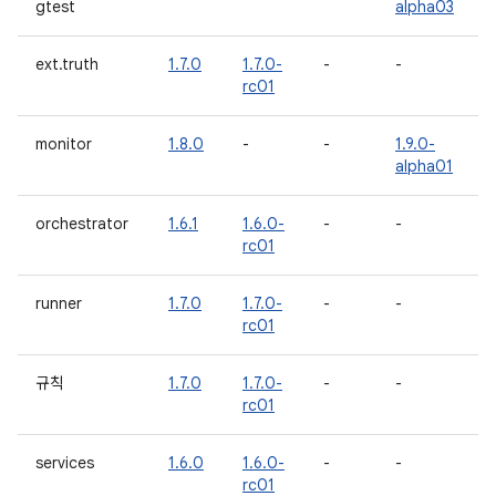
gtest
alpha03
ext.truth
1.7.0
1.7.0-
-
-
rc01
monitor
1.8.0
-
-
1.9.0-
alpha01
orchestrator
1.6.1
1.6.0-
-
-
rc01
runner
1.7.0
1.7.0-
-
-
rc01
규칙
1.7.0
1.7.0-
-
-
rc01
services
1.6.0
1.6.0-
-
-
rc01