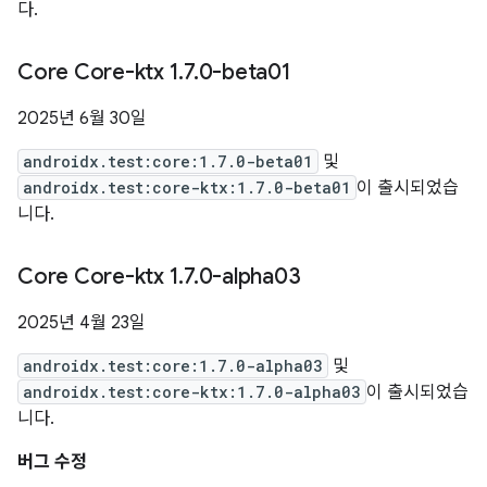
다.
Core Core-ktx 1
.
7
.
0-beta01
2025년 6월 30일
androidx.test:core:1.7.0-beta01
및
androidx.test:core-ktx:1.7.0-beta01
이 출시되었습
니다.
Core Core-ktx 1
.
7
.
0-alpha03
2025년 4월 23일
androidx.test:core:1.7.0-alpha03
및
androidx.test:core-ktx:1.7.0-alpha03
이 출시되었습
니다.
버그 수정