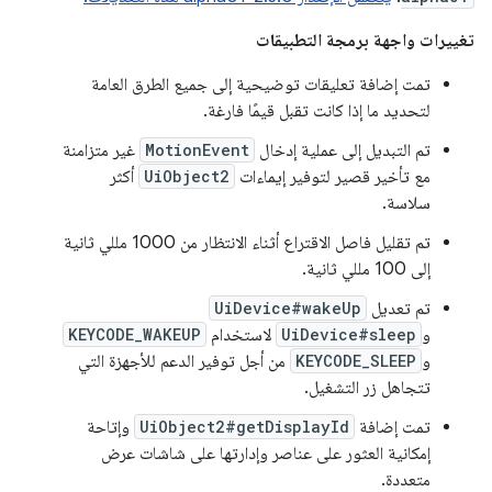
تغييرات واجهة برمجة التطبيقات
تمت إضافة تعليقات توضيحية إلى جميع الطرق العامة
لتحديد ما إذا كانت تقبل قيمًا فارغة.
تم التبديل إلى عملية إدخال
MotionEvent
غير متزامنة
مع تأخير قصير لتوفير إيماءات
UiObject2
أكثر
سلاسة.
تم تقليل فاصل الاقتراع أثناء الانتظار من 1000 مللي ثانية
إلى 100 مللي ثانية.
تم تعديل
UiDevice#wakeUp
و
UiDevice#sleep
لاستخدام
KEYCODE_WAKEUP
و
KEYCODE_SLEEP
من أجل توفير الدعم للأجهزة التي
تتجاهل زر التشغيل.
تمت إضافة
UiObject2#getDisplayId
وإتاحة
إمكانية العثور على عناصر وإدارتها على شاشات عرض
متعددة.