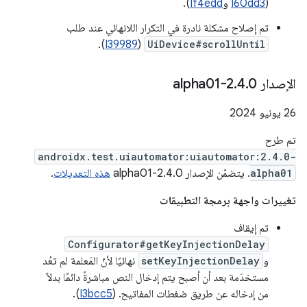
(
I60dd3
و
If4edd
).
تم إصلاح مشكلة نادرة في التكرار اللانهائي عند طلب
).
I39989
(
UiDevice#scrollUntil
الإصدار 2
0-alpha01
.
4
.
‫26 يونيو 2024
تم طرح
androidx.test.uiautomator:uiautomator:2.4.0-
alpha01
. يتضمّن الإصدار 2.4.0-alpha01
هذه التعديلات
.
تغييرات واجهة برمجة التطبيقات
تم إيقاف
Configurator#getKeyInjectionDelay
و
setKeyInjectionDelay
نهائيًا لأنّ المَعلمة لم تعُد
مستخدَمة بعد أن أصبح يتم إدخال النص مباشرةً دائمًا بدلاً
من إدخاله عن طريق ضغطات المفاتيح. (
I3bcc5
).