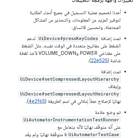
تغييرات واجهة برمجة التطبيقات
أعدنا تصميم عملية التسجيل في جميع أنحاء المكتبة
لتوفير المزيد من المعلومات، والتحذير من المشاكل
المحتملة، وتحسين الاتساق.
تمت إضافة
UiDevice#pressKeyCodes
لدعم
الضغط على مفاتيح متعددة في الوقت نفسه، مثل الضغط
على مفتاحَي POWER وVOLUME_DOWN لأخذ لقطة
شاشة (
22e525
).
تمت إضافة
UiDevice#setCompressedLayoutHierarchy
وإيقاف
UiDevice#setCompressedLayoutHeirarchy
نهائيًا لإصلاح خطأ إملائي في اسم الطريقة (
4e2f65
).
تم وضع علامة
UiAutomatorInstrumentationTestRunner
على أنّه متوقّف نهائيًا لأنّه يتعامل مع
UiAutomatorTestCase
s متوقّفة نهائيًا ولم يعُد