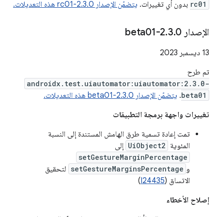
rc01
بدون أي تغييرات.
يتضمّن الإصدار 2.3.0-rc01 هذه التعديلات.
الإصدار 2
0-beta01
.
3
.
‫13 ديسمبر 2023
تم طرح
androidx.test.uiautomator:uiautomator:2.3.0-
beta01
.
يتضمّن الإصدار 2.3.0-beta01 هذه التعديلات.
تغييرات واجهة برمجة التطبيقات
تمت إعادة تسمية طرق الهامش المستندة إلى النسبة
المئوية
UiObject2
إلى
setGestureMarginPercentage
و
setGestureMarginsPercentage
لتحقيق
الاتساق (
I24435
)
إصلاح الأخطاء