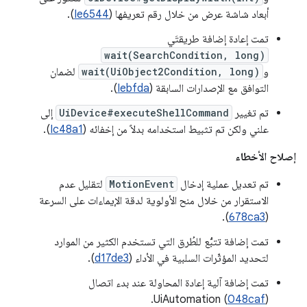
أبعاد شاشة عرض من خلال رقم تعريفها (
Ie6544
).
تمت إعادة إضافة طريقتَي
wait(SearchCondition, long)
و
wait(UiObject2Condition, long)
لضمان
التوافق مع الإصدارات السابقة (
Iebfda
).
تم تغيير
UiDevice#executeShellCommand
إلى
علني ولكن تم تثبيط استخدامه بدلاً من إخفائه (
Ic48a1
).
إصلاح الأخطاء
تم تعديل عملية إدخال
MotionEvent
لتقليل عدم
الاستقرار من خلال منح الأولوية لدقة الإيماءات على السرعة
).
678ca3
(
تمت إضافة تتبُّع للطُرق التي تستخدم الكثير من الموارد
لتحديد المؤثّرات السلبية في الأداء (
d17de3
).
تمت إضافة آلية إعادة المحاولة عند بدء اتصال
UiAutomation (
048caf
).