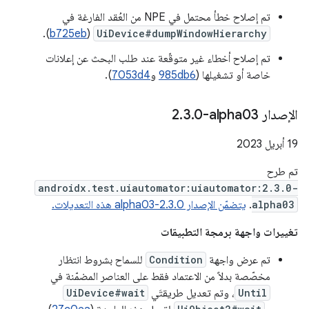
تم إصلاح خطأ محتمل في NPE من العُقد الفارغة في
).
b725eb
(
UiDevice#dumpWindowHierarchy
تم إصلاح أخطاء غير متوقّعة عند طلب البحث عن إعلانات
خاصة أو تشغيلها (
985db6
و
7053d4
).
الإصدار ‎2
0-alpha03
.
3
.
‫19 أبريل 2023
تم طرح
androidx.test.uiautomator:uiautomator:2.3.0-
alpha03
.
يتضمّن الإصدار 2.3.0-alpha03 هذه التعديلات.
تغييرات واجهة برمجة التطبيقات
تم عرض واجهة
Condition
للسماح بشروط انتظار
مخصّصة بدلاً من الاعتماد فقط على العناصر المضمّنة في
Until
، وتم تعديل طريقتَي
UiDevice#wait