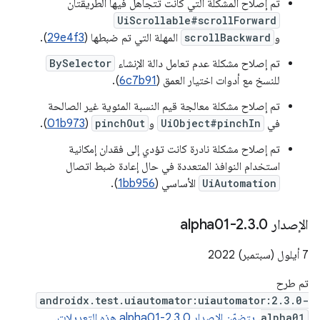
تم إصلاح المشكلة التي كانت تتجاهل فيها الطريقتان
UiScrollable#scrollForward
و
scrollBackward
المهلة التي تم ضبطها (
29e4f3
).
تم إصلاح مشكلة عدم تعامل دالة الإنشاء
BySelector
للنسخ مع أدوات اختيار العمق (
6c7b91
).
تم إصلاح مشكلة معالجة قيم النسبة المئوية غير الصالحة
في
UiObject#pinchIn
و
pinchOut
(
01b973
).
تم إصلاح مشكلة نادرة كانت تؤدي إلى فقدان إمكانية
استخدام النوافذ المتعددة في حال إعادة ضبط اتصال
UiAutomation
الأساسي (
1bb956
).
الإصدار 2
0-alpha01
.
3
.
‫7 أيلول (سبتمبر) 2022
تم طرح
androidx.test.uiautomator:uiautomator:2.3.0-
alpha01
.
يتضمّن الإصدار 2.3.0-alpha01 هذه التعديلات.