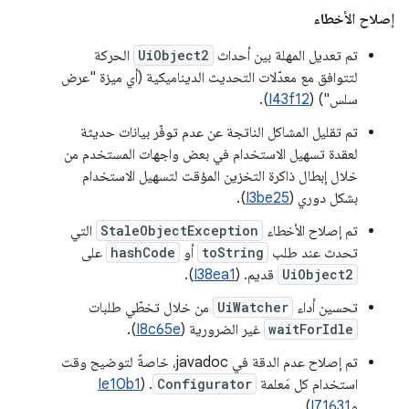
إصلاح الأخطاء
تم تعديل المهلة بين أحداث
UiObject2
الحركة
لتتوافق مع معدّلات التحديث الديناميكية (أي ميزة "عرض
سلس") (
I43f12
).
تم تقليل المشاكل الناتجة عن عدم توفّر بيانات حديثة
لعقدة تسهيل الاستخدام في بعض واجهات المستخدم من
خلال إبطال ذاكرة التخزين المؤقت لتسهيل الاستخدام
بشكل دوري (
I3be25
).
تم إصلاح الأخطاء
StaleObjectException
التي
تحدث عند طلب
toString
أو
hashCode
على
UiObject2
قديم. (
I38ea1
).
تحسين أداء
UiWatcher
من خلال تخطّي طلبات
waitForIdle
غير الضرورية (
I8c65e
).
تم إصلاح عدم الدقة في javadoc، خاصةً لتوضيح وقت
استخدام كل مَعلمة
Configurator
. (
Ie10b1
و
I71631
)