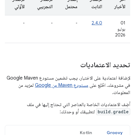
الأخبار
الثابت
محتمل
التجريبي
الأوّلي
-
-
-
2.4.0
‫01
يوليو
2026
تحديد الاعتماديات
لإضافة اعتمادية على الاختبار، يجب تضمين مستودع Google Maven
في مشروعك. اطّلِع على
مستودع Maven من Google
لمزيد من
المعلومات.
أضِف الاعتماديات الخاصة بالعناصر التي تحتاج إليها في ملف
build.gradle
لتطبيقك أو وحدتك:
Kotlin
Groovy