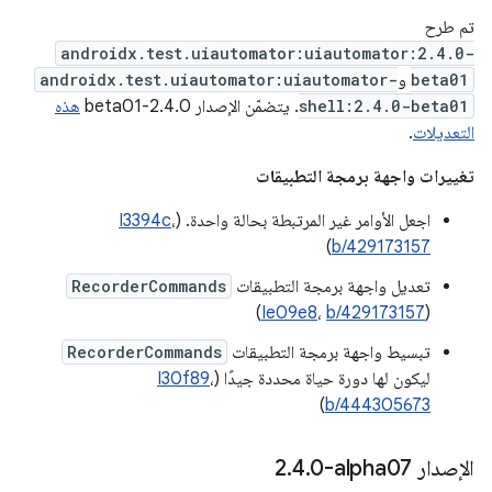
تم طرح
androidx.test.uiautomator:uiautomator:2.4.0-
beta01
و
androidx.test.uiautomator:uiautomator-
shell:2.4.0-beta01
. يتضمّن الإصدار 2.4.0-beta01
هذه
التعديلات
.
تغييرات واجهة برمجة التطبيقات
اجعل الأوامر غير المرتبطة بحالة واحدة. (
،
I3394c
)
b/429173157
تعديل واجهة برمجة التطبيقات
RecorderCommands
)
Ie09e8
،
b/429173157
(
تبسيط واجهة برمجة التطبيقات
RecorderCommands
ليكون لها دورة حياة محددة جيدًا (
،
I30f89
)
b/444305673
الإصدار ‎2
0-alpha07
.
4
.