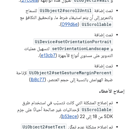
و
UiObject2#wait
لقبول هذه الواجهة (
27c0ea
).
تمت إضافة
UiObject2#scrollUntil
للسماح
بالتمرير إلى أن يتم استيفاء شرط ما، ولتحقيق التكافؤ مع
).
099d6e
(
UiScrollable
تمت إضافة
UiDevice#setOrientationPortrait
و
setOrientationLandscape
لتسهيل عمليات
التدوير على مستوى أنواع الأجهزة (
e13cb7
).
تمت إضافة
UiObject2#setGestureMarginPercent
لإتاحة
ضبط الهوامش بالنسبة إلى حجم العنصر. (
Ib8c77
)
إصلاح الأخطاء
تم إصلاح المشكلة التي كانت تتسبّب في استخدام طرق
UiScrollable
لإحداثيات غير صالحة أحيانًا على حِزم
SDK من 18 إلى 22 (
b53ece
).
تم إصلاح مشكلة عدم تمكّن
UiObject2#setText