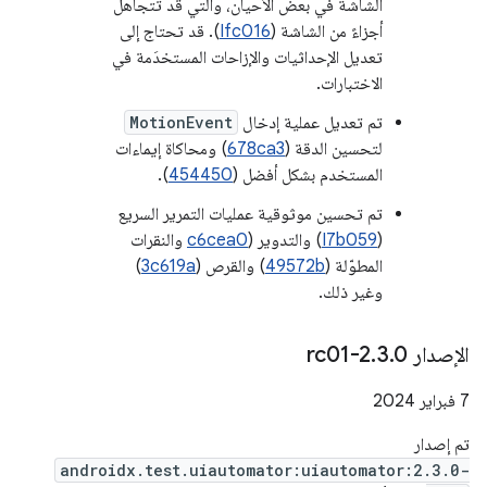
الشاشة في بعض الأحيان، والتي قد تتجاهل
أجزاءً من الشاشة (
Ifc016
). قد تحتاج إلى
تعديل الإحداثيات والإزاحات المستخدَمة في
الاختبارات.
تم تعديل عملية إدخال
MotionEvent
لتحسين الدقة (
678ca3
) ومحاكاة إيماءات
المستخدم بشكل أفضل (
454450
).
تم تحسين موثوقية عمليات التمرير السريع
(
I7b059
) والتدوير (
c6cea0
والنقرات
المطوّلة (
49572b
) والقرص (
3c619a
)
وغير ذلك.
الإصدار 2
0-rc01
.
3
.
‫7 فبراير 2024
تم إصدار
androidx.test.uiautomator:uiautomator:2.3.0-