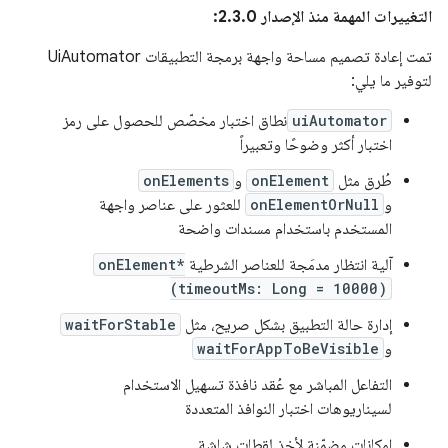
التغييرات المهمة منذ الإصدار 2.3.0:
تمت إعادة تصميم مساحة واجهة برمجة التطبيقات UiAutomator
لتوفير ما يلي:
uiAutomator
نطاق اختبار مخصّص للحصول على رمز
اختبار أكثر وضوحًا وتعبيراً
طُرق مثل
onElement
و
onElements
و
onElementOrNull
للعثور على عناصر واجهة
المستخدم باستخدام مسندات واضحة
آلية انتظار مدمَجة للعناصر الشرطية
onElement*
(timeoutMs: Long = 10000)
إدارة حالة التطبيق بشكل صريح، مثل
waitForStable
و
waitForAppToBeVisible
التفاعل المباشر مع عُقد نافذة تسهيل الاستخدام
لسيناريوهات اختبار النوافذ المتعددة
إمكانات مضمّنة لأخذ لقطات شاشة