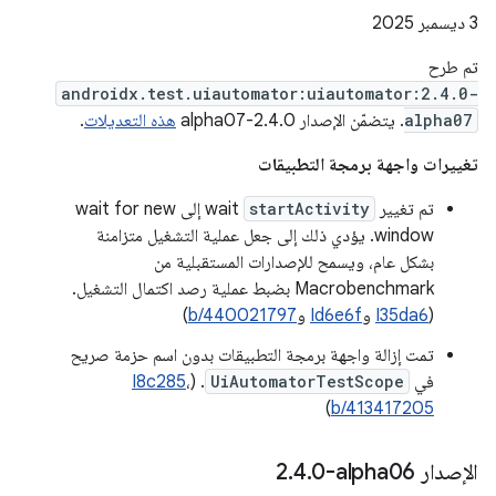
‫3 ديسمبر 2025
تم طرح
androidx.test.uiautomator:uiautomator:2.4.0-
alpha07
. يتضمّن الإصدار 2.4.0-alpha07
هذه التعديلات
.
تغييرات واجهة برمجة التطبيقات
تم تغيير
startActivity
wait إلى wait for new
window. يؤدي ذلك إلى جعل عملية التشغيل متزامنة
بشكل عام، ويسمح للإصدارات المستقبلية من
Macrobenchmark بضبط عملية رصد اكتمال التشغيل.
(
I35da6
و
Id6e6f
و
b/440021797
)
تمت إزالة واجهة برمجة التطبيقات بدون اسم حزمة صريح
في
UiAutomatorTestScope
. (
،
I8c285
)
b/413417205
الإصدار ‎2
0-alpha06
.
4
.