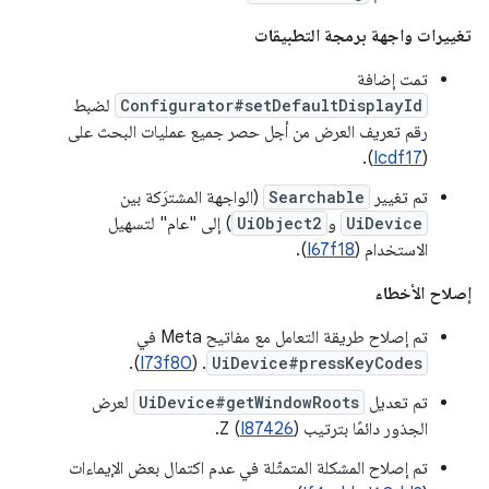
تغييرات واجهة برمجة التطبيقات
تمت إضافة
Configurator#setDefaultDisplayId
لضبط
رقم تعريف العرض من أجل حصر جميع عمليات البحث على
).
Icdf17
(
تم تغيير
Searchable
(الواجهة المشترَكة بين
UiDevice
و
UiObject2
) إلى "عام" لتسهيل
الاستخدام (
I67f18
).
إصلاح الأخطاء
تم إصلاح طريقة التعامل مع مفاتيح Meta في
).
I73f80
. (
UiDevice#pressKeyCodes
تم تعديل
UiDevice#getWindowRoots
لعرض
الجذور دائمًا بترتيب Z (
).
I87426
تم إصلاح المشكلة المتمثّلة في عدم اكتمال بعض الإيماءات