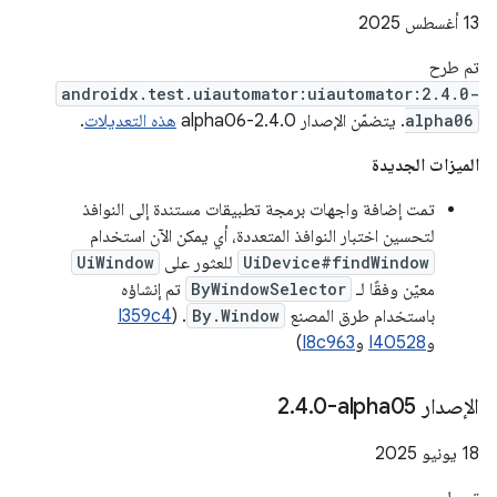
‫13 أغسطس 2025
تم طرح
androidx.test.uiautomator:uiautomator:2.4.0-
alpha06
. يتضمّن الإصدار 2.4.0-alpha06
هذه التعديلات
.
الميزات الجديدة
تمت إضافة واجهات برمجة تطبيقات مستندة إلى النوافذ
لتحسين اختبار النوافذ المتعددة، أي يمكن الآن استخدام
UiDevice#findWindow
للعثور على
UiWindow
معيّن وفقًا لـ
ByWindowSelector
تم إنشاؤه
باستخدام طرق المصنع
By.Window
. (
I359c4
و
I40528
و
I8c963
)
الإصدار ‎2
0-alpha05
.
4
.
‫18 يونيو 2025