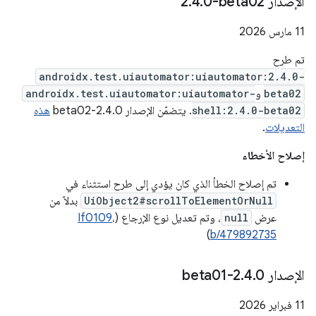
الإصدار ‎2
0-beta02
.
4
.
‫11 مارس 2026
تم طرح
androidx.test.uiautomator:uiautomator:2.4.0-
beta02
و
androidx.test.uiautomator:uiautomator-
shell:2.4.0-beta02
. يتضمّن الإصدار 2.4.0-beta02
هذه
التعديلات
.
إصلاح الأخطاء
تم إصلاح الخطأ الذي كان يؤدي إلى طرح استثناء في
UiObject2#scrollToElementOrNull
بدلاً من
عرض
null
، وتم تعديل نوع الإرجاع (
،
If0109
)
b/479892735
الإصدار 2
0-beta01
.
4
.
‫11 فبراير 2026