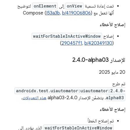
تمت إعادة تسمية
onView
إلى
onElement
لتوضيح
أنّها تعمل مع Compose (
)
b/419006806
،
I53a3b
إصلاح الأخطاء
إصلاح
waitForStableInActiveWindow
)
290457f1
،
b/420349130
(
الإصدار ‎2
0-alpha03
.
4
.
‫20 مايو 2025
تم طرح
androidx.test.uiautomator:uiautomator:2.4.0-
alpha03
. يتضمّن الإصدار 2.4.0-alpha03
هذه التعديلات
.
إصلاح الأخطاء
تم إصلاح الخطأ
waitForStableInActiveWindow
الذي يؤدي إلى