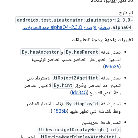
تم طرح
androidx.test.uiautomator:uiautomator:2.3.0-
alpha04
.
يتضمّن الإصدار 2.3.0-alpha04 هذه التعديلات.
تغييرات واجهة برمجة التطبيقات
تمت إضافة
By.hasParent
و
By.hasAncestor
لتسهيل العثور على العناصر حسب العناصر الرئيسية
).
I93c36
(
تمت إضافة
UiObject2#getHint
لاسترداد نص
تلميح أحد العناصر، وطُرق
By.hint
لاختيار العناصر
وفقًا لنص التلميح (
Idd345
).
تمت إضافة
By.displayId
لإتاحة اختيار العناصر
وفقًا للشاشة التي تظهر عليها (
I1825b
).
تمت إضافة الطريقتَين
UiDevice#getDisplayHeight(int)
و
UiDevice#getDisplayWidth(int)
للعثور على