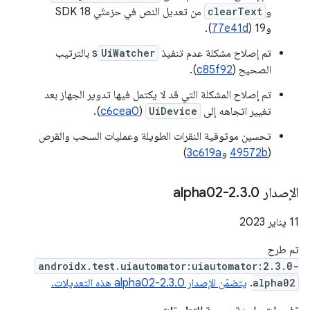
و
clearText
من تعديل النص في حزمتَي SDK 18
و19 (
77e41d
).
تم إصلاح مشكلة عدم تنفيذ
UiWatcher
s بالترتيب
الصحيح (
c85f92
).
تم إصلاح المشكلة التي قد لا يكتمل فيها تدوير الجهاز بعد
تغيير اتجاهه إلى
UiDevice
(
c6cea0
).
تحسين موثوقية النقرات الطويلة وعمليات السحب والقرص
(
49572b
و
3c619a
)
الإصدار 2
0-alpha02
.
3
.
‫11 يناير 2023
تم طرح
androidx.test.uiautomator:uiautomator:2.3.0-
alpha02
.
يتضمّن الإصدار 2.3.0-alpha02 هذه التعديلات.