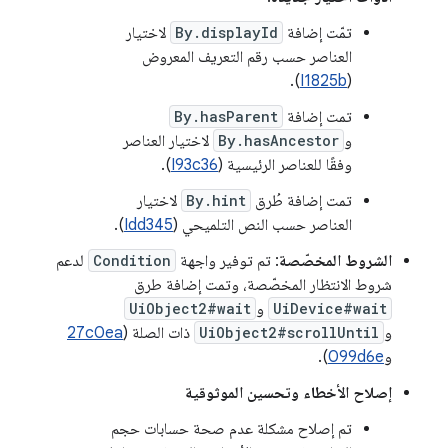
تمّت إضافة
By.displayId
لاختيار
العناصر حسب رقم التعريف المعروض
).
I1825b
(
تمت إضافة
By.hasParent
و
By.hasAncestor
لاختيار العناصر
وفقًا للعناصر الرئيسية (
I93c36
).
تمت إضافة طُرق
By.hint
لاختيار
العناصر حسب النص التلميحي (
Idd345
).
الشروط المخصّصة
: تم توفير واجهة
Condition
لدعم
شروط الانتظار المخصّصة، وتمت إضافة طرق
UiDevice#wait
و
UiObject2#wait
و
UiObject2#scrollUntil
ذات الصلة (
27c0ea
و
099d6e
).
إصلاح الأخطاء وتحسين الموثوقية
تم إصلاح مشكلة عدم صحة حسابات حجم