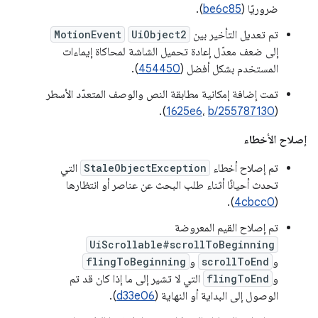
ضروريًا (
be6c85
).
تم تعديل التأخير بين
UiObject2
MotionEvent
إلى ضعف معدّل إعادة تحميل الشاشة لمحاكاة إيماءات
المستخدم بشكل أفضل (
454450
).
تمت إضافة إمكانية مطابقة النص والوصف المتعدّد الأسطر
).
1625e6
،
b/255787130
(
إصلاح الأخطاء
تم إصلاح أخطاء
StaleObjectException
التي
تحدث أحيانًا أثناء طلب البحث عن عناصر أو انتظارها
).
4cbcc0
(
تم إصلاح القيم المعروضة
UiScrollable#scrollToBeginning
و
scrollToEnd
و
flingToBeginning
و
flingToEnd
التي لا تشير إلى ما إذا كان قد تم
الوصول إلى البداية أو النهاية (
d33e06
).