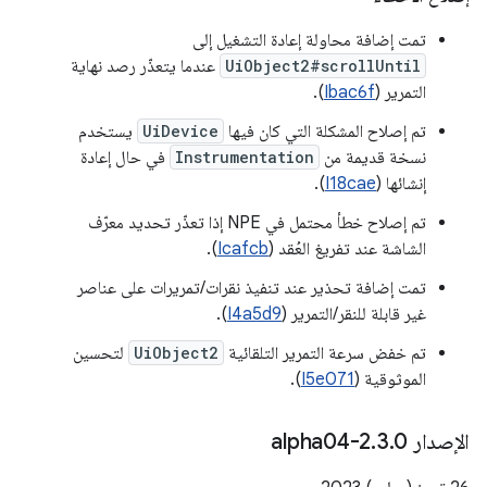
تمت إضافة محاولة إعادة التشغيل إلى
UiObject2#scrollUntil
عندما يتعذّر رصد نهاية
التمرير (
Ibac6f
).
تم إصلاح المشكلة التي كان فيها
UiDevice
يستخدم
نسخة قديمة من
Instrumentation
في حال إعادة
إنشائها (
I18cae
).
تم إصلاح خطأ محتمل في NPE إذا تعذّر تحديد معرّف
الشاشة عند تفريغ العُقد (
Icafcb
).
تمت إضافة تحذير عند تنفيذ نقرات/تمريرات على عناصر
غير قابلة للنقر/التمرير (
I4a5d9
).
تم خفض سرعة التمرير التلقائية
UiObject2
لتحسين
الموثوقية (
I5e071
).
الإصدار 2
0-alpha04
.
3
.