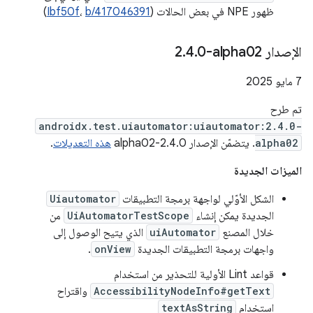
ظهور NPE في بعض الحالات (
b/417046391
،
Ibf50f
)
الإصدار ‎2
0-alpha02
.
4
.
‫7 مايو 2025
تم طرح
androidx.test.uiautomator:uiautomator:2.4.0-
alpha02
. يتضمّن الإصدار 2.4.0-alpha02
هذه التعديلات
.
الميزات الجديدة
الشكل الأوّلي لواجهة برمجة التطبيقات
Uiautomator
الجديدة يمكن إنشاء
UiAutomatorTestScope
من
خلال المصنع
uiAutomator
الذي يتيح الوصول إلى
واجهات برمجة التطبيقات الجديدة
onView
.
قواعد Lint الأولية للتحذير من استخدام
AccessibilityNodeInfo#getText
واقتراح
استخدام
textAsString