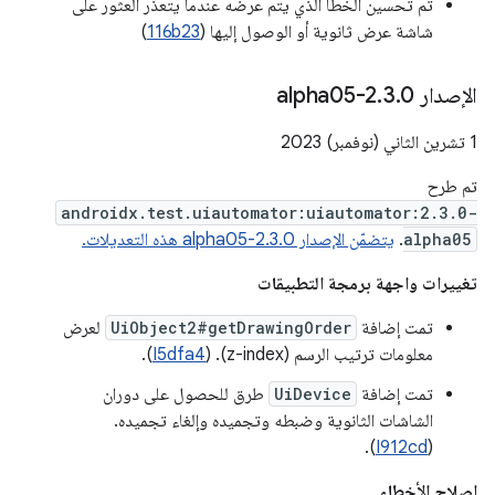
تم تحسين الخطأ الذي يتم عرضه عندما يتعذّر العثور على
شاشة عرض ثانوية أو الوصول إليها (
116b23
)
الإصدار 2
0-alpha05
.
3
.
1 تشرين الثاني (نوفمبر) 2023
تم طرح
androidx.test.uiautomator:uiautomator:2.3.0-
alpha05
.
يتضمّن الإصدار 2.3.0-alpha05 هذه التعديلات.
تغييرات واجهة برمجة التطبيقات
تمت إضافة
UiObject2#getDrawingOrder
لعرض
معلومات ترتيب الرسم (z-index). (
I5dfa4
).
تمت إضافة
UiDevice
طرق للحصول على دوران
الشاشات الثانوية وضبطه وتجميده وإلغاء تجميده.
).
I912cd
(
إصلاح الأخطاء