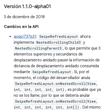
Versión 1
.
1
.
0-alpha01
3 de diciembre de 2018
Cambios en la API
aosp/737631
:
SwipeRefreshLayout
ahora
implementa
NestedScrollingChild3
y
NestedScrollingParent3
, lo que permite que 3
elementos superiores y secundarios de
desplazamiento anidado pasen la información de
distancia de desplazamiento anidado consumida
mediante
SwipeRefreshLayout
. Si, por el
momento, el código del desarrollador anula
SwipeRefreshLayout.onNestedScroll(View,
int, int, int, int, int)
, es probable que ya
no se los llame, por lo que se debería anular
SwipeRefreshLayout.onNestedScroll(View,
int, int, int, int, int, int[])
. Del mismo