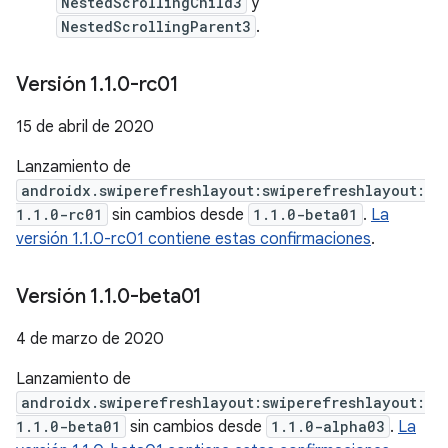
NestedScrollingChild3
y
NestedScrollingParent3
.
Versión 1
.
1
.
0-rc01
15 de abril de 2020
Lanzamiento de
androidx.swiperefreshlayout:swiperefreshlayout:
1.1.0-rc01
sin cambios desde
1.1.0-beta01
.
La
versión 1.1.0-rc01 contiene estas confirmaciones
.
Versión 1
.
1
.
0-beta01
4 de marzo de 2020
Lanzamiento de
androidx.swiperefreshlayout:swiperefreshlayout:
1.1.0-beta01
sin cambios desde
1.1.0-alpha03
.
La