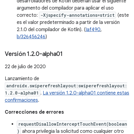
desarrolladores de Kotlin deberían usar el siguiente
argumento del compilador para aplicar el uso
correcto:
-Xjspecify-annotations=strict
(este
es el valor predeterminado a partir de la versión
2.1.0 del compilador de Kotlin). (
Iaf490
,
b/326456246
)
Versión 1
.
2
.
0-alpha01
22 de julio de 2020
Lanzamiento de
androidx.swiperefreshlayout:swiperefreshlayout:
1.2.0-alpha01
.
La versión 1.2.0-alpha01 contiene estas
confirmaciones
.
Correcciones de errores
requestDisallowInterceptTouchEvent(boolean
)
ahora privilegia la solicitud como cualquier otro