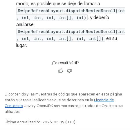
modo, es posible que se deje de llamar a
SwipeRefreshLayout.dispatchNestedScroll(int
, int, int, int, int[], int)
, y debería
anularse
SwipeRefreshLayout.dispatchNestedScroll(int
, int, int, int, int[], int, int[])
en su
lugar.
¿Te resultó útil?
El contenido y las muestras de código que aparecen en esta página
están sujetas a las licencias que se describen en la
Licencia de
Contenido
. Java y OpenJDK son marcas registradas de Oracle o sus
afiliados.
Última actualización: 2026-05-19 (UTC)