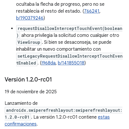
ocultaba la flecha de progreso, pero no se
restablecía el resto del estado. (
766241
,
b/190379246
)
requestDisallowInterceptTouchEvent(boolean
)
ahora privilegia la solicitud como cualquier otro
ViewGroup
. Si bien se desaconseja, se puede
inhabilitar un nuevo comportamiento con
setLegacyRequestDisallowInterceptTouchEven
tEnabled
. (
I968da
,
b/141855018
)
Versión 1
.
2
.
0-rc01
19 de noviembre de 2025
Lanzamiento de
androidx.swiperefreshlayout:swiperefreshlayout:
1.2.0-rc01
. La versión 1.2.0-rc01 contiene
estas
confirmaciones
.