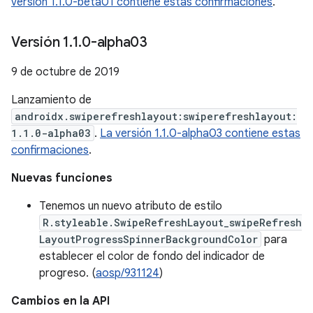
versión 1.1.0-beta01 contiene estas confirmaciones
.
Versión 1
.
1
.
0-alpha03
9 de octubre de 2019
Lanzamiento de
androidx.swiperefreshlayout:swiperefreshlayout:
1.1.0-alpha03
.
La versión 1.1.0-alpha03 contiene estas
confirmaciones
.
Nuevas funciones
Tenemos un nuevo atributo de estilo
R.styleable.SwipeRefreshLayout_swipeRefresh
LayoutProgressSpinnerBackgroundColor
para
establecer el color de fondo del indicador de
progreso. (
aosp/931124
)
Cambios en la API