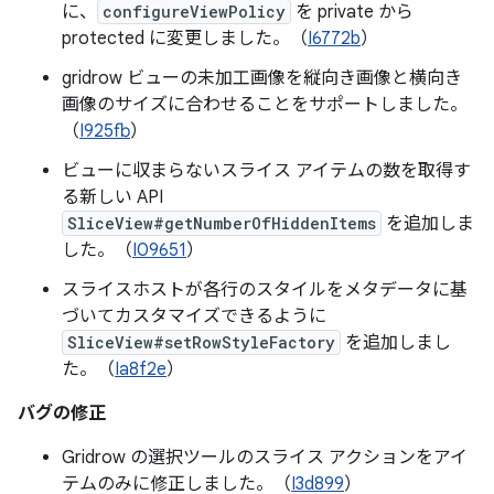
に、
configureViewPolicy
を private から
protected に変更しました。（
I6772b
）
gridrow ビューの未加工画像を縦向き画像と横向き
画像のサイズに合わせることをサポートしました。
（
I925fb
）
ビューに収まらないスライス アイテムの数を取得す
る新しい API
SliceView#getNumberOfHiddenItems
を追加しま
した。（
I09651
）
スライスホストが各行のスタイルをメタデータに基
づいてカスタマイズできるように
SliceView#setRowStyleFactory
を追加しまし
た。（
Ia8f2e
）
バグの修正
Gridrow の選択ツールのスライス アクションをアイ
テムのみに修正しました。（
I3d899
）