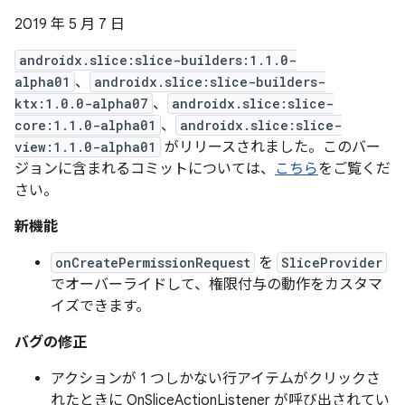
2019 年 5 月 7 日
androidx.slice:slice-builders:1.1.0-
alpha01
、
androidx.slice:slice-builders-
ktx:1.0.0-alpha07
、
androidx.slice:slice-
core:1.1.0-alpha01
、
androidx.slice:slice-
view:1.1.0-alpha01
がリリースされました。このバー
ジョンに含まれるコミットについては、
こちら
をご覧くだ
さい。
新機能
onCreatePermissionRequest
を
SliceProvider
でオーバーライドして、権限付与の動作をカスタマ
イズできます。
バグの修正
アクションが 1 つしかない行アイテムがクリックさ
れたときに OnSliceActionListener が呼び出されてい