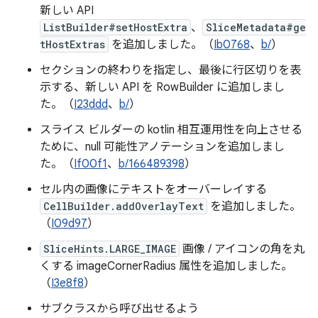
新しい API
ListBuilder#setHostExtra
、
SliceMetadata#ge
tHostExtras
を追加しました。（
Ib0768
、
b/
）
セクションの終わりを指定し、最後に行区切りを表
示する、新しい API を RowBuilder に追加しまし
た。（
I23ddd
、
b/
）
スライス ビルダーの kotlin 相互運用性を向上させる
ために、null 可能性アノテーションを追加しまし
た。（
If00f1
、
b/166489398
）
セル内の画像にテキストをオーバーレイする
CellBuilder.addOverlayText
を追加しました。
（
I09d97
）
SliceHints.LARGE_IMAGE
画像 / アイコンの角を丸
くする imageCornerRadius 属性を追加しました。
（
I3e8f8
）
サブクラスから呼び出せるよう