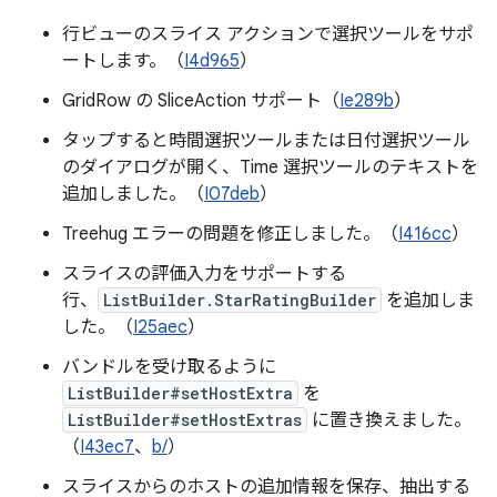
行ビューのスライス アクションで選択ツールをサポ
ートします。（
I4d965
）
GridRow の SliceAction サポート（
Ie289b
）
タップすると時間選択ツールまたは日付選択ツール
のダイアログが開く、Time 選択ツールのテキストを
追加しました。（
I07deb
）
Treehug エラーの問題を修正しました。（
I416cc
）
スライスの評価入力をサポートする
行、
ListBuilder.StarRatingBuilder
を追加しま
した。（
I25aec
）
バンドルを受け取るように
ListBuilder#setHostExtra
を
ListBuilder#setHostExtras
に置き換えました。
（
I43ec7
、
b/
）
スライスからのホストの追加情報を保存、抽出する