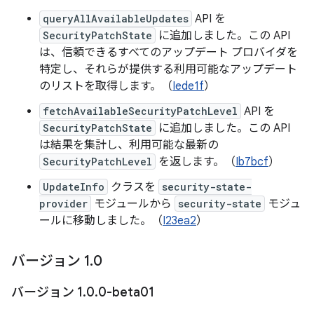
queryAllAvailableUpdates
API を
SecurityPatchState
に追加しました。この API
は、信頼できるすべてのアップデート プロバイダを
特定し、それらが提供する利用可能なアップデート
のリストを取得します。（
Iede1f
）
fetchAvailableSecurityPatchLevel
API を
SecurityPatchState
に追加しました。この API
は結果を集計し、利用可能な最新の
SecurityPatchLevel
を返します。（
Ib7bcf
）
UpdateInfo
クラスを
security-state-
provider
モジュールから
security-state
モジュ
ールに移動しました。（
I23ea2
）
バージョン 1
.
0
バージョン 1
.
0
.
0-beta01