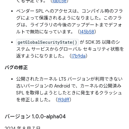
くる予定です。（
Idbc5e
）
ベンダー SPL へのアクセスは、コンパイル時のフラ
グによって保護されるようになりました。このフラ
グは、ライブラリの今後のアップデートまでデフォ
ルトで無効になっています。（
I45b58
）
getGlobalSecurityState()
が SDK 35 以降のシ
ステム サービスからグローバル セキュリティ状態を
返すようになりました。（
I7b9da
）
バグの修正
公開されたカーネル LTS バージョンが利用できない
古いバージョンの Android で、カーネルの公開済み
SPL を取得しようとしたときに発生するクラッシュ
を修正しました。（
I93dff
）
バージョン 1
.
0
.
0-alpha04
2024 年 8 月 7 日