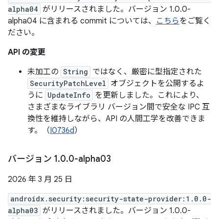
alpha04
がリリースされました。バージョン 1.0.0-
alpha04 に含まれる commit については、
こちら
をご覧く
ださい。
API の変更
未加工の
String
ではなく、厳密に型指定された
SecurityPatchLevel
オブジェクトを公開するよ
うに
UpdateInfo
を更新しました。これにより、
さまざまなライブラリ バージョン間で安全な IPC 互
換性を維持しながら、API の人間工学を改善できま
す。（
I0736d
）
バージョン 1
.
0
.
0-alpha03
2026 年 3 月 25 日
androidx.security:security-state-provider:1.0.0-
alpha03
がリリースされました。バージョン 1.0.0-