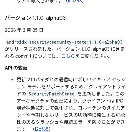
ッドが導入されます。（
Iaa398
）
バージョン 1
.
1
.
0-alpha03
2026 年 3 月 25 日
androidx.security:security-state:1.1.0-alpha03
がリリースされました。バージョン 1.1.0-alpha03 に含ま
れる commit については、
こちら
をご覧ください。
API の変更
更新プロバイダとの通信時に新しいセキュア セッシ
ョン モデルをサポートするため、クライアントサイ
ドの
SecurityPatchState
を更新しました。この
アーキテクチャの変更により、クライアントは IPC
競合状態に対して強化され、コルーチンのタイムア
ウトや予期しないサービスの切断時に発生する可能
性のあるクラッシュや接続エラーを防ぐことができ
ます。（
I2cf65
）