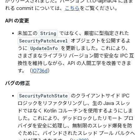
がリリースされました。バージョン 1.1.0-alpha04 に含ま
れる commit については、
こちら
をご覧ください。
API の変更
未加工の
String
ではなく、厳密に型指定された
SecurityPatchLevel
オブジェクトを公開するよ
うに
UpdateInfo
を更新しました。これにより、
さまざまなライブラリ バージョン間で安全な IPC 互
換性を維持しながら、API の人間工学を改善できま
す。（
I0736d
）
バグの修正
SecurityPatchState
のクライアントサイド IPC
ロジックをリファクタリングし、生の Java スレッ
ドではなく Kotlin コルーチンを使用するようにしま
した。これにより、デッドロックしたリモート プロ
バイダを安全に処理し、無制限のスレッド爆発を防
ぐために、バインドされたスレッド プール バルクヘ