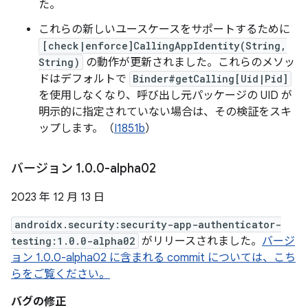
た。
これらの新しいユースケースをサポートするために
[check|enforce]CallingAppIdentity(String,
String)
の動作が更新されました。これらのメソッ
ドはデフォルトで
Binder#getCalling[Uid|Pid]
を使用しなくなり、呼び出し元パッケージの UID が
明示的に指定されていない場合は、その検証をスキ
ップします。（
I1851b
）
バージョン 1
.
0
.
0-alpha02
2023 年 12 月 13 日
androidx.security:security-app-authenticator-
testing:1.0.0-alpha02
がリリースされました。
バージ
ョン 1.0.0-alpha02 に含まれる commit については、こち
らをご覧ください。
バグの修正