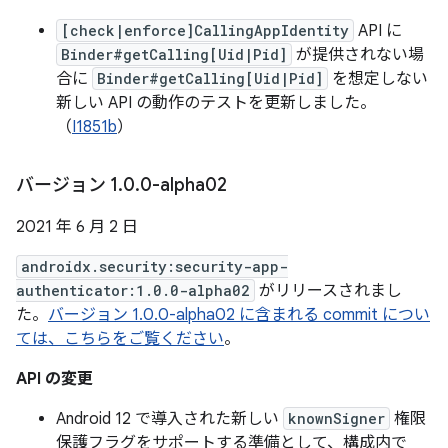
[check|enforce]CallingAppIdentity
API に
Binder#getCalling[Uid|Pid]
が提供されない場
合に
Binder#getCalling[Uid|Pid]
を想定しない
新しい API の動作のテストを更新しました。
（
I1851b
）
バージョン 1
.
0
.
0-alpha02
2021 年 6 月 2 日
androidx.security:security-app-
authenticator:1.0.0-alpha02
がリリースされまし
た。
バージョン 1.0.0-alpha02 に含まれる commit につい
ては、こちらをご覧ください
。
API の変更
Android 12 で導入された新しい
knownSigner
権限
保護フラグをサポートする準備として、構成内で