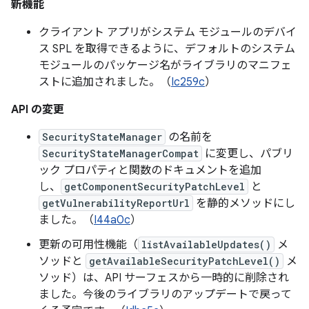
新機能
クライアント アプリがシステム モジュールのデバイ
ス SPL を取得できるように、デフォルトのシステム
モジュールのパッケージ名がライブラリのマニフェ
ストに追加されました。（
Ic259c
）
API の変更
SecurityStateManager
の名前を
SecurityStateManagerCompat
に変更し、パブリ
ック プロパティと関数のドキュメントを追加
し、
getComponentSecurityPatchLevel
と
getVulnerabilityReportUrl
を静的メソッドにし
ました。（
I44a0c
）
更新の可用性機能（
listAvailableUpdates()
メ
ソッドと
getAvailableSecurityPatchLevel()
メ
ソッド）は、API サーフェスから一時的に削除され
ました。今後のライブラリのアップデートで戻って