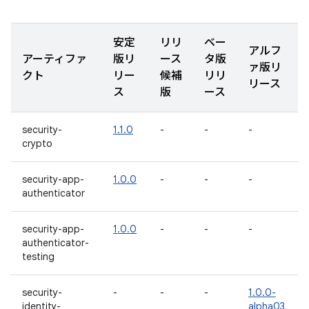
安定
リリ
ベー
アルフ
アーティファ
版リ
ース
タ版
ァ版リ
クト
リー
候補
リリ
リース
ス
版
ース
security-
1.1.0
-
-
-
crypto
security-app-
1.0.0
-
-
-
authenticator
security-app-
1.0.0
-
-
-
authenticator-
testing
security-
-
-
-
1.0.0-
identity-
alpha03