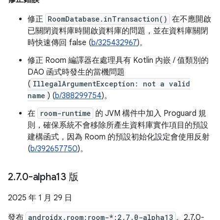
修正
RoomDatabase.inTransaction()
在不應開啟
已關閉資料庫時開啟資料庫的問題，並在資料庫關閉
時快速傳回 false (
b/325432967
)。
修正 Room 編譯器在處理具有 Kotlin 內嵌 / 值類別的
DAO 函式時發生的當機問題
(
IllegalArgumentException: not a valid
name
) (
b/388299754
)。
在
room-runtime
的 JVM 構件中加入 Proguard 規
則，確保系統不會移除所產生資料庫實作項目的預設
建構函式，因為 Room 的預設初始化設定會使用反射
(
b/392657750
)。
2
.
7
.
0-alpha13 版
2025 年 1 月 29 日
發布
androidx.room:room-*:2.7.0-alpha13
。2.7.0-