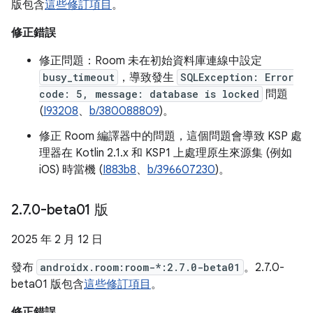
版包含
這些修訂項目
。
修正錯誤
修正問題：Room 未在初始資料庫連線中設定
busy_timeout
，導致發生
SQLException: Error
code: 5, message: database is locked
問題
(
I93208
、
b/380088809
)。
修正 Room 編譯器中的問題，這個問題會導致 KSP 處
理器在 Kotlin 2.1.x 和 KSP1 上處理原生來源集 (例如
iOS) 時當機 (
I883b8
、
b/396607230
)。
2
.
7
.
0-beta01 版
2025 年 2 月 12 日
發布
androidx.room:room-*:2.7.0-beta01
。2.7.0-
beta01 版包含
這些修訂項目
。
修正錯誤