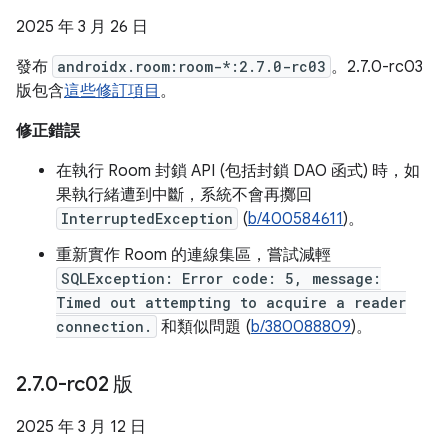
2025 年 3 月 26 日
發布
androidx.room:room-*:2.7.0-rc03
。2.7.0-rc03
版包含
這些修訂項目
。
修正錯誤
在執行 Room 封鎖 API (包括封鎖 DAO 函式) 時，如
果執行緒遭到中斷，系統不會再擲回
InterruptedException
(
b/400584611
)。
重新實作 Room 的連線集區，嘗試減輕
SQLException: Error code: 5, message:
Timed out attempting to acquire a reader
connection.
和類似問題 (
b/380088809
)。
2
.
7
.
0-rc02 版
2025 年 3 月 12 日