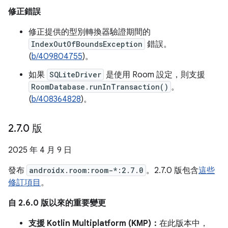
修正錯誤
修正提供的型別轉換器驗證期間的
IndexOutOfBoundsException
錯誤。
(
b/409804755
)。
如果
SQLiteDriver
是使用 Room 設定，則支援
RoomDatabase.runInTransaction()
。
(
b/408364828
)。
2
.
7
.
0 版
2025 年 4 月 9 日
發布
androidx.room:room-*:2.7.0
。2.7.0 版包含
這些
修訂項目
。
自 2.6.0 版以來的重要變更
支援 Kotlin Multiplatform (KMP)：
在此版本中，