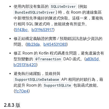
使用內部沒有集區的
SQLiteDriver
(例如
BundledSQLiteDriver
) 時，在 Room 的連線集區
中新增預先準備好的陳述式快取。這樣一來，重複執
行相同 SQL 陳述式時，效能就會有所提升。
(
5f43bc
、
b/319653917
)
修正結構定義驗證的實際 / 預期錯誤訊息缺少資訊的
問題。(
8b23da
、
b/454531083
)
修正 Room 的 Kotlin 程式碼產生問題，避免遺漏含有
型別變數的
@Transaction
DAO 函式。(
a8365d
、
b/251316420
)
避免執行緒躍點，並維持與
SupportSQLiteDatabase
API 相同的封鎖行為，藉
此提升 Room 的
SupportSQLite
包裝函式效能。
(
fc70e4
)
2
.
8
.
3 版