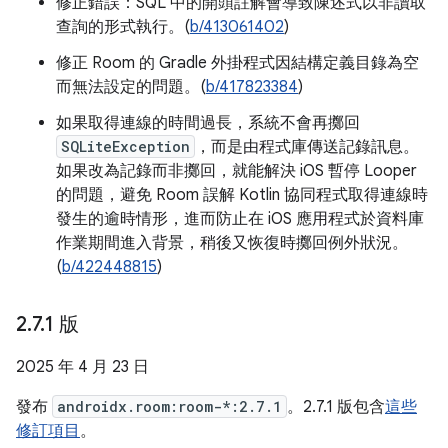
修正錯誤：SQL 中的開頭註解會導致陳述式以非讀取
查詢的形式執行。(
b/413061402
)
修正 Room 的 Gradle 外掛程式因結構定義目錄為空
而無法設定的問題。(
b/417823384
)
如果取得連線的時間過長，系統不會再擲回
SQLiteException
，而是由程式庫傳送記錄訊息。
如果改為記錄而非擲回，就能解決 iOS 暫停 Looper
的問題，避免 Room 誤解 Kotlin 協同程式取得連線時
發生的逾時情形，進而防止在 iOS 應用程式於資料庫
作業期間進入背景，稍後又恢復時擲回例外狀況。
(
b/422448815
)
2
.
7
.
1 版
2025 年 4 月 23 日
發布
androidx.room:room-*:2.7.1
。2.7.1 版包含
這些
修訂項目
。