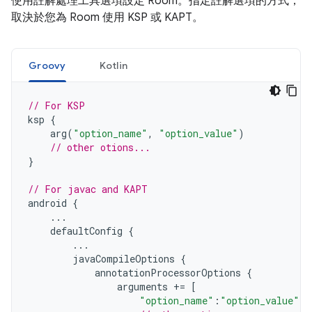
使用註解處理工具選項設定 Room。指定註解選項的方式，
取決於您為 Room 使用 KSP 或 KAPT。
Groovy
Kotlin
// For KSP
ksp
{
arg
(
"option_name"
,
"option_value"
)
// other otions...
}
// For javac and KAPT
android
{
...
defaultConfig
{
...
javaCompileOptions
{
annotationProcessorOptions
{
arguments
+=
[
"option_name"
:
"option_value"
,