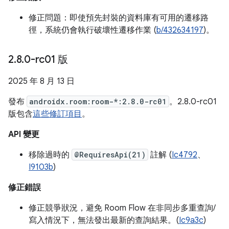
修正問題：即使預先封裝的資料庫有可用的遷移路
徑，系統仍會執行破壞性遷移作業 (
b/432634197
)。
2
.
8
.
0-rc01 版
2025 年 8 月 13 日
發布
androidx.room:room-*:2.8.0-rc01
。2.8.0-rc01
版包含
這些修訂項目
。
API 變更
移除過時的
@RequiresApi(21)
註解 (
Ic4792
、
I9103b
)
修正錯誤
修正競爭狀況，避免 Room Flow 在非同步多重查詢/
寫入情況下，無法發出最新的查詢結果。(
Ic9a3c
)