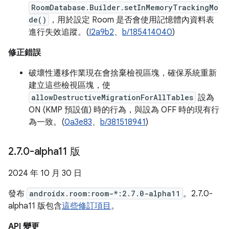
RoomDatabase.Builder.setInMemoryTrackingMo
de()
，用於設定 Room 是否會使用記憶體內資料表
進行失效追蹤。(
I2a9b2
、
b/185414040
)
修正錯誤
破壞性遷移作業現在會捨棄檢視區塊，確保系統重新
建立這些檢視區塊，使
allowDestructiveMigrationForAllTables
設為
ON (KMP 預設值) 時的行為，與設為 OFF 時的現有行
為一致。(
0a3e83
、
b/381518941
)
2
.
7
.
0-alpha11 版
2024 年 10 月 30 日
發布
androidx.room:room-*:2.7.0-alpha11
。2.7.0-
alpha11 版包含
這些修訂項目
。
API 變更