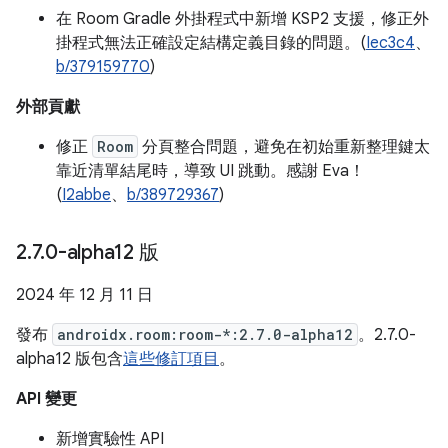
在 Room Gradle 外掛程式中新增 KSP2 支援，修正外
掛程式無法正確設定結構定義目錄的問題。(
Iec3c4
、
b/379159770
)
外部貢獻
修正
Room
分頁整合問題，避免在初始重新整理鍵太
靠近清單結尾時，導致 UI 跳動。感謝 Eva！
(
I2abbe
、
b/389729367
)
2
.
7
.
0-alpha12 版
2024 年 12 月 11 日
發布
androidx.room:room-*:2.7.0-alpha12
。2.7.0-
alpha12 版包含
這些修訂項目
。
API 變更
新增實驗性 API