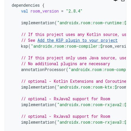
dependencies
{
val
room_version
=
"2.8.4"
implementation
(
"androidx.room:room-runtime:
$
r
// If this project uses any Kotlin source, use
// See 
Add the KSP plugin to your project
ksp
(
"androidx.room:room-compiler:
$
room_version
// If this project only uses Java source, use 
// No additional plugins are necessary
annotationProcessor
(
"androidx.room:room-compil
// optional - Kotlin Extensions and Coroutines
implementation
(
"androidx.room:room-ktx:
$
room_
// optional - RxJava2 support for Room
implementation
(
"androidx.room:room-rxjava2:
$
r
// optional - RxJava3 support for Room
implementation
(
"androidx.room:room-rxjava3:
$
r