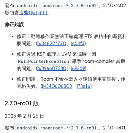
發布
androidx.room:room-*:2.7.0-rc02
。2.7.0-rc02
版包含
這些修訂項目
。
修正錯誤
修正自動遷移作業無法正確處理 FTS 表格中的新資料
欄問題。(
b/348227770
、
Ic53f3
)
修正透過 KSP 處理非 JVM 來源時，因
NullPointerException
導致 room-compiler 當機
的問題。(
b/396607230
、
I693c9
)
修正問題：Room 不會在寫入器連線使用完畢後，使
表格失效。(
b/340606803
、
I73ef6
)
2
.
7
.
0-rc01 版
2025 年 2 月 26 日
發布
androidx.room:room-*:2.7.0-rc01
。2.7.0-rc01