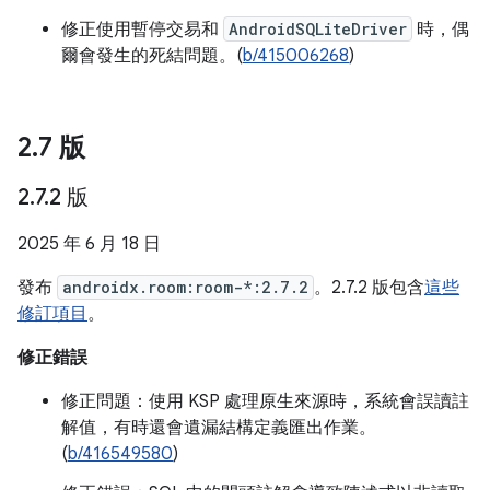
修正使用暫停交易和
AndroidSQLiteDriver
時，偶
爾會發生的死結問題。(
b/415006268
)
2
.
7 版
2
.
7
.
2 版
2025 年 6 月 18 日
發布
androidx.room:room-*:2.7.2
。2.7.2 版包含
這些
修訂項目
。
修正錯誤
修正問題：使用 KSP 處理原生來源時，系統會誤讀註
解值，有時還會遺漏結構定義匯出作業。
(
b/416549580
)