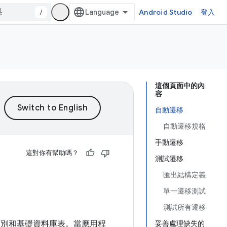
/
Android Studio
登入
這個頁面中的內
容
自動遷移
自動遷移規格
手動遷移
這對你有幫助嗎？
測試遷移
匯出結構定義
單一遷移測試
測試所有遷移
類別和基礎資料庫表。當應用程
妥善處理缺失的