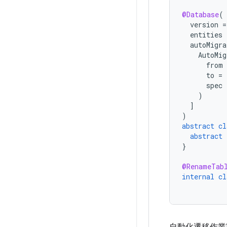
@Database
(
version
=
entities
autoMigra
AutoMig
from
to
=
spec
)
]
)
abstract
cl
abstract
}
@RenameTab
internal
cl