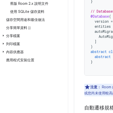
}
舊版 Room 2
.
x 說明文件
// Database
使用 SQLite 儲存資料
@Database
(
儲存空間用途和最佳做法
version
=
entities
分享簡單資料 ⍈
autoMigra
分享檔案
AutoMig
]
列印檔案
)
abstract
cl
內容供應器
abstract
應用程式安裝位置
}
注意：
Roo
或您尚未使用較高
自動遷移規