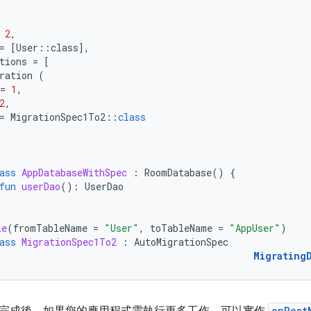
2
,
=
[
User
::
class
]
,
tions
=
[
ration
(
=
1
,
2
,
=
MigrationSpec1To2
::
class
ass
AppDatabaseWithSpec
:
RoomDatabase
()
{
fun
userDao
():
UserDao
le
(
fromTableName
=
"User"
,
toTableName
=
"AppUser"
)
ass
MigrationSpec1To2
:
AutoMigrationSpec
Migrating
onPost