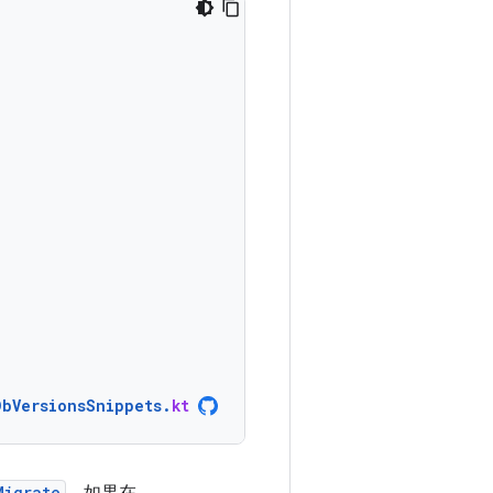
DbVersionsSnippets
.
kt
Migrate