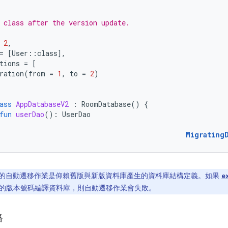
 class after the version update.
2
,
=
[
User
::
class
]
,
tions
=
[
ration
(
from
=
1
,
to
=
2
)
ass
AppDatabaseV2
:
RoomDatabase
()
{
fun
userDao
():
UserDao
Migrating
m 的自動遷移作業是仰賴舊版與新版資料庫產生的資料庫結構定義。如果
e
的版本號碼編譯資料庫，則自動遷移作業會失敗。
格