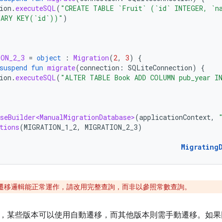
ion
.
executeSQL
(
"CREATE TABLE `Fruit` (`id` INTEGER, `n
MARY KEY(`id`))"
)
ION_2_3
=
object
:
Migration
(
2
,
3
)
{
suspend
fun
migrate
(
connection
:
SQLiteConnection
)
{
ion
.
executeSQL
(
"ALTER TABLE Book ADD COLUMN pub_year I
seBuilder<ManualMigrationDatabase>
(
applicationContext
,
tions
(
MIGRATION_1_2
,
MIGRATION_2_3
)
Migrating
遷移邏輯能正常運作，請改用完整查詢，而非以參照常數查詢。
，某些版本可以使用自動遷移，而其他版本則需手動遷移。如果