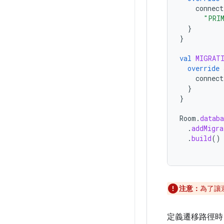
connect
"PRI
}
}
val
MIGRAT
override
connect
}
}
Room
.
databa
.
addMigra
.
build
()
注意：
為了讓
定義遷移路徑時