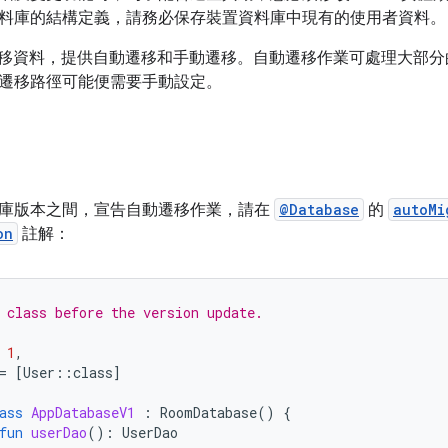
料庫的結構定義，請務必保存裝置資料庫中現有的使用者資料。
步遷移資料，提供自動遷移和手動遷移。自動遷移作業可處理大部
遷移路徑可能便需要手動設定。
庫版本之間，宣告自動遷移作業，請在
@Database
的
autoMi
on
註解：
 class before the version update.
1
,
=
[
User
::
class
]
ass
AppDatabaseV1
:
RoomDatabase
()
{
fun
userDao
():
UserDao