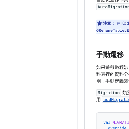
自動化遷移作業
AutoMigratio
注意：
在 K
@RenameTable.E
手動遷移
如果遷移過程涉
料表裡的資料分
別，手動定義遷
Migration
類
用
addMigrati
val
MIGRAT
override