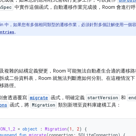
完成後，如果您的應用程式需執行更多工作，可以實作
nSpec
中實作這個函式，自動遷移作業完成後，Room 會進行
otlin 中，如果您有多個相同類型的遷移作業，必須針對多個註解使用一個
。
ntries
及複雜的結構定義變更，Room 可能無法自動產生合適的遷移
拆成二份資料表，Room 就無法判斷應如何分割。在這種情況
移路徑。
別會透過覆寫
migrate
函式，明確定義
startVersion
和
en
ons
函式，將
Migration
類別新增至資料庫建構工具：
ION_1_2
=
object
:
Migration
(
1
,
2
)
{
suspend
fun
migrate
(
connection
:
SQLiteConnection
)
{