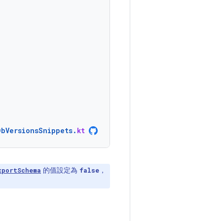
DbVersionsSnippets
.
kt
的值設定為
，
xportSchema
false