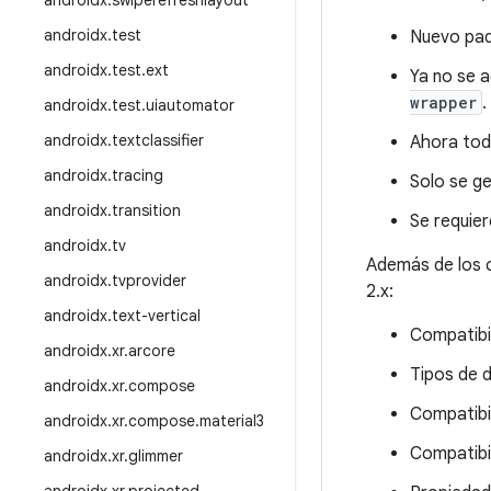
androidx
.
swiperefreshlayout
androidx
.
test
Nuevo pa
androidx
.
test
.
ext
Ya no se 
wrapper
.
androidx
.
test
.
uiautomator
androidx
.
textclassifier
Ahora toda
androidx
.
tracing
Solo se ge
androidx
.
transition
Se requier
androidx
.
tv
Además de los 
androidx
.
tvprovider
2.x:
androidx
.
text-vertical
Compatibi
androidx
.
xr
.
arcore
Tipos de 
androidx
.
xr
.
compose
Compatibi
androidx
.
xr
.
compose
.
material3
Compatibi
androidx
.
xr
.
glimmer