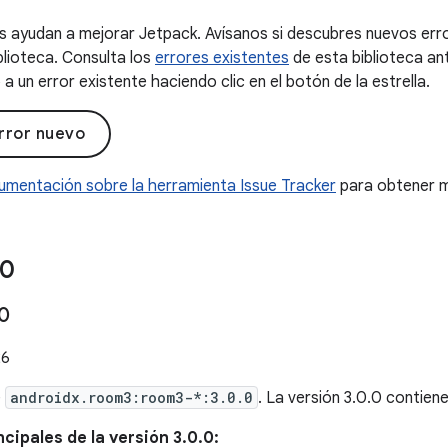
 ayudan a mejorar Jetpack. Avísanos si descubres nuevos erro
blioteca. Consulta los
errores existentes
de esta biblioteca an
a un error existente haciendo clic en el botón de la estrella.
rror nuevo
umentación sobre la herramienta Issue Tracker
para obtener m
0
0
26
e
androidx.room3:room3-*:3.0.0
. La versión 3.0.0 contien
cipales de la versión 3.0.0: