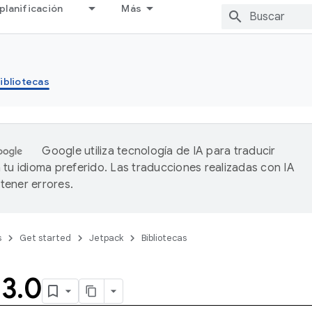
planificación
Más
ibliotecas
Google utiliza tecnología de IA para traducir
 tu idioma preferido. Las traducciones realizadas con IA
ener errores.
s
Get started
Jetpack
Bibliotecas
 3
.
0