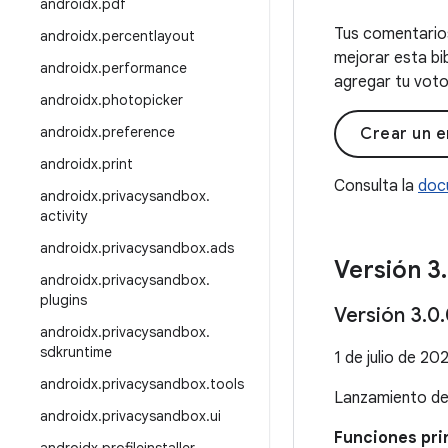
androidx
.
pdf
Tus comentarios
androidx
.
percentlayout
mejorar esta bi
androidx
.
performance
agregar tu voto 
androidx
.
photopicker
androidx
.
preference
Crear un e
androidx
.
print
Consulta la
doc
androidx
.
privacysandbox
.
activity
androidx
.
privacysandbox
.
ads
Versión 3
.
androidx
.
privacysandbox
.
plugins
Versión 3
.
0
.
androidx
.
privacysandbox
.
sdkruntime
1 de julio de 20
androidx
.
privacysandbox
.
tools
Lanzamiento d
androidx
.
privacysandbox
.
ui
Funciones prin