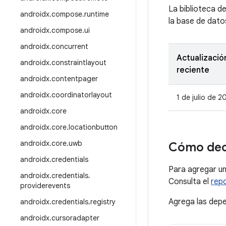
La biblioteca d
androidx
.
compose
.
runtime
la base de dato
androidx
.
compose
.
ui
androidx
.
concurrent
Actualizació
androidx
.
constraintlayout
reciente
androidx
.
contentpager
androidx
.
coordinatorlayout
1 de julio de 2
androidx
.
core
androidx
.
core
.
locationbutton
androidx
.
core
.
uwb
Cómo dec
androidx
.
credentials
Para agregar u
androidx
.
credentials
.
Consulta el
rep
providerevents
Agrega las depe
androidx
.
credentials
.
registry
androidx
.
cursoradapter