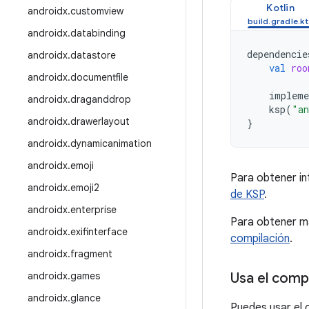
Kotlin
androidx
.
customview
androidx
.
databinding
dependencie
androidx
.
datastore
val
roo
androidx
.
documentfile
impleme
androidx
.
draganddrop
ksp
(
"an
androidx
.
drawerlayout
}
androidx
.
dynamicanimation
androidx
.
emoji
Para obtener in
androidx
.
emoji2
de KSP
.
androidx
.
enterprise
Para obtener m
androidx
.
exifinterface
compilación
.
androidx
.
fragment
androidx
.
games
Usa el com
androidx
.
glance
Puedes usar el