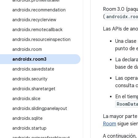
androidx
.
profileinstaller
Room 3.0 (paq
androidx
.
recommendation
(
androidx.ro
androidx
.
recyclerview
Las APIs de ano
androidx
.
remotecallback
androidx
.
resourceinspection
Una clase
punto de 
androidx
.
room
androidx
.
room3
La declara
base de d
androidx
.
savedstate
Las opera
androidx
.
security
consulta c
androidx
.
sharetarget
En el tiem
androidx
.
slice
RoomDat
androidx
.
slidingpanelayout
La mayor parte 
androidx
.
sqlite
Room
sigue sie
androidx
.
startup
A continuación,