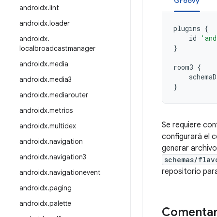
Groovy
androidx
.
lint
androidx
.
loader
plugins
{
id
'and
androidx
.
}
localbroadcastmanager
androidx
.
media
room3
{
schemaD
androidx
.
media3
}
androidx
.
mediarouter
androidx
.
metrics
Se requiere con
androidx
.
multidex
configurará el 
androidx
.
navigation
generar archivo
androidx
.
navigation3
schemas/flav
repositorio par
androidx
.
navigationevent
androidx
.
paging
androidx
.
palette
Comentar