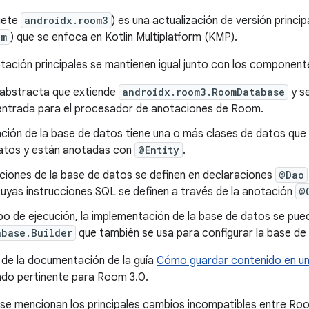
uete
androidx.room3
) es una actualización de versión princi
om
) que se enfoca en Kotlin Multiplatform (KMP).
tación principales se mantienen igual junto con los componente
 abstracta que extiende
androidx.room3.RoomDatabase
y s
entrada para el procesador de anotaciones de Room.
ción de la base de datos tiene una o más clases de datos que
atos y están anotadas con
@Entity
.
ciones de la base de datos se definen en declaraciones
@Dao
uyas instrucciones SQL se definen a través de la anotación
@
po de ejecución, la implementación de la base de datos se pue
abase.Builder
que también se usa para configurar la base de
de la documentación de la guía
Cómo guardar contenido en un
ndo pertinente para Room 3.0.
 se mencionan los principales cambios incompatibles entre Roo