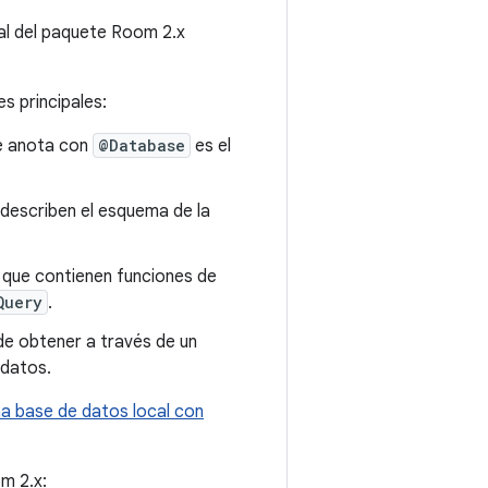
pal del paquete Room 2.x
s principales:
e anota con
@Database
es el
 describen el esquema de la
que contienen funciones de
Query
.
de obtener a través de un
 datos.
a base de datos local con
m 2.x: