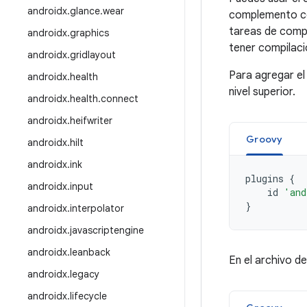
androidx
.
glance
.
wear
complemento co
tareas de comp
androidx
.
graphics
tener compilaci
androidx
.
gridlayout
Para agregar el
androidx
.
health
nivel superior.
androidx
.
health
.
connect
androidx
.
heifwriter
Groovy
androidx
.
hilt
androidx
.
ink
plugins
{
androidx
.
input
id
'and
}
androidx
.
interpolator
androidx
.
javascriptengine
androidx
.
leanback
En el archivo d
androidx
.
legacy
androidx
.
lifecycle