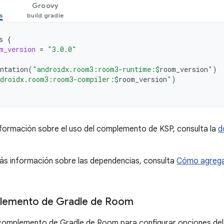
Groovy
s
{
m_version
=
"3.0.0"
ntation
(
"androidx.room3:room3-runtime:
$
room_version
"
)
droidx.room3:room3-compiler:
$
room_version
"
)
formación sobre el uso del complemento de KSP, consulta la
d
ás información sobre las dependencias, consulta
Cómo agrega
plemento de Gradle de Room
 complemento de Gradle de Room para configurar opciones del