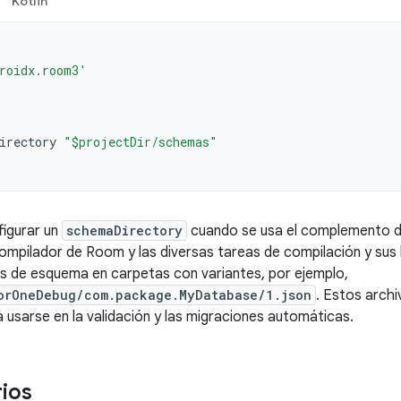
Kotlin
roidx.room3'
irectory
"$projectDir/schemas"
figurar un
schemaDirectory
cuando se usa el complemento d
compilador de Room y las diversas tareas de compilación y sus 
s de esquema en carpetas con variantes, por ejemplo,
orOneDebug/com.package.MyDatabase/1.json
. Estos archi
a usarse en la validación y las migraciones automáticas.
ios