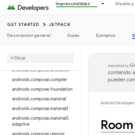
androidx.camera.media3
Imprescindibles
Diseño y 
androidx.camera.viewfinder
androidx.car
GET STARTED
JETPACK
androidx.car.app
Descripción general
Guías
Ejemplos
B
androidx.cardview
androidx
.
collection
androidx
.
compose
androidx
.
compose
.
animation
contenido a
androidx
.
compose
.
compiler
pueden cont
androidx
.
compose
.
foundation
androidx
.
compose
.
material
Android Developer
androidx
.
compose
.
material3
androidx
.
compose
.
material3
.
Room
adaptive
androidx
.
compose
.
remote