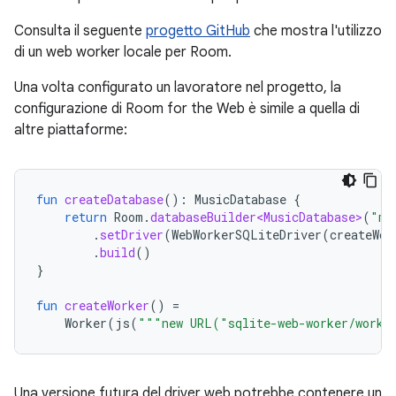
Consulta il seguente
progetto GitHub
che mostra l'utilizzo
di un web worker locale per Room.
Una volta configurato un lavoratore nel progetto, la
configurazione di Room for the Web è simile a quella di
altre piattaforme:
fun
createDatabase
():
MusicDatabase
{
return
Room
.
databaseBuilder<MusicDatabase>
(
"mu
.
setDriver
(
WebWorkerSQLiteDriver
(
createWor
.
build
()
}
fun
createWorker
()
=
Worker
(
js
(
"""new URL("sqlite-web-worker/worke
Una versione futura del driver web potrebbe contenere un