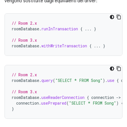
vengono sostituite dagli equivalenti del driver:
// Room 2.x
roomDatabase
.
runInTransaction
{
...
}
// Room 3.x
roomDatabase
.
withWriteTransaction
{
...
}
// Room 2.x
roomDatabase
.
query
(
"SELECT * FROM Song"
).
use
{
cu
// Room 3.x
roomDatabase
.
useReaderConnection
{
connection
-
connection
.
usePrepared
(
"SELECT * FROM Song"
)
{
}