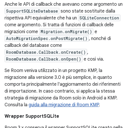
Anche le API di callback che avevano come argomento un
SupportSQLiteDatabase
sono state sostituite dalla
rispettiva API equivalente che ha un
SQLiteConnection
come argomento. Si tratta di funzioni di callback delle
migrazioni come
Migration.onMigrate()
e
AutoMigrationSpec.onPostMigrate()
, nonché di
callback del database come
RoomDatabase.Callback.onCreate()
,
RoomDatabase.Callback.onOpen()
e così via.
Se Room veniva utilizzato in un progetto KMP, la
migrazione alla versione 3.0 è più semplice, in quanto
comporta principalmente l'aggiornamento dei riferimenti
di importazione. In caso contrario, si applica la stessa
strategia di migrazione da Room solo in Android a KMP.
Consulta la
guida alla migrazione di Room KMP
.
Wrapper SupportSQLite
Room 3.x conserva il wrapper SupportSQLite creato nella