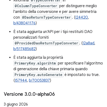
Rinomina
@TypeConverter
in
@ColumnTypeConverter
per distinguere meglio
l'ambito della conversione e per avere simmetria
con
@DaoReturnTypeConverter
. (
I24420
,
b/438041176
)
È stata aggiunta un'API per i tipi restituiti DAO
personalizzati forniti
@ProvidedDaoReturnTypeConveter
. (
I2a8ad
,
b/517485682
)
È stata aggiunta la proprietà
PrimaryKey.algorihtm
per specificare l'algoritmo
di generazione della chiave primaria quando
PrimaryKey.autoGenerate
è impostato su true.
(
I57944
,
b/70053837
)
Versione 3
.
0
.
0-alpha06
3 giugno 2026