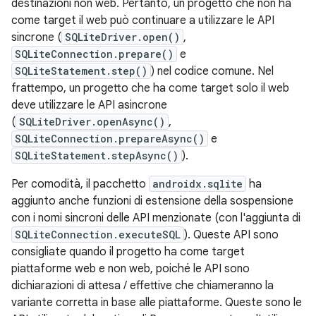
destinazioni non web. Pertanto, un progetto che non ha
come target il web può continuare a utilizzare le API
sincrone (
SQLiteDriver.open()
,
SQLiteConnection.prepare()
e
SQLiteStatement.step()
) nel codice comune. Nel
frattempo, un progetto che ha come target solo il web
deve utilizzare le API asincrone
(
SQLiteDriver.openAsync()
,
SQLiteConnection.prepareAsync()
e
SQLiteStatement.stepAsync()
).
Per comodità, il pacchetto
androidx.sqlite
ha
aggiunto anche funzioni di estensione della sospensione
con i nomi sincroni delle API menzionate (con l'aggiunta di
SQLiteConnection.executeSQL
). Queste API sono
consigliate quando il progetto ha come target
piattaforme web e non web, poiché le API sono
dichiarazioni di attesa / effettive che chiameranno la
variante corretta in base alle piattaforme. Queste sono le