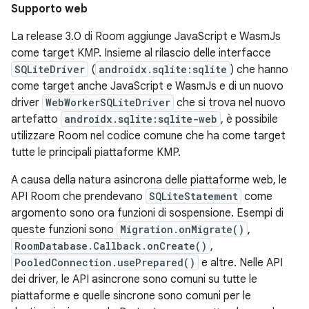
Supporto web
La release 3.0 di Room aggiunge JavaScript e WasmJs
come target KMP. Insieme al rilascio delle interfacce
SQLiteDriver
(
androidx.sqlite:sqlite
) che hanno
come target anche JavaScript e WasmJs e di un nuovo
driver
WebWorkerSQLiteDriver
che si trova nel nuovo
artefatto
androidx.sqlite:sqlite-web
, è possibile
utilizzare Room nel codice comune che ha come target
tutte le principali piattaforme KMP.
A causa della natura asincrona delle piattaforme web, le
API Room che prendevano
SQLiteStatement
come
argomento sono ora funzioni di sospensione. Esempi di
queste funzioni sono
Migration.onMigrate()
,
RoomDatabase.Callback.onCreate()
,
PooledConnection.usePrepared()
e altre. Nelle API
dei driver, le API asincrone sono comuni su tutte le
piattaforme e quelle sincrone sono comuni per le