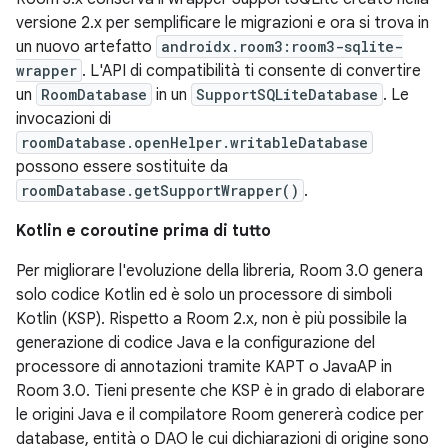
versione 2.x per semplificare le migrazioni e ora si trova in
un nuovo artefatto
androidx.room3:room3-sqlite-
wrapper
. L'API di compatibilità ti consente di convertire
un
RoomDatabase
in un
SupportSQLiteDatabase
. Le
invocazioni di
roomDatabase.openHelper.writableDatabase
possono essere sostituite da
roomDatabase.getSupportWrapper()
.
Kotlin e coroutine prima di tutto
Per migliorare l'evoluzione della libreria, Room 3.0 genera
solo codice Kotlin ed è solo un processore di simboli
Kotlin (KSP). Rispetto a Room 2.x, non è più possibile la
generazione di codice Java e la configurazione del
processore di annotazioni tramite KAPT o JavaAP in
Room 3.0. Tieni presente che KSP è in grado di elaborare
le origini Java e il compilatore Room genererà codice per
database, entità o DAO le cui dichiarazioni di origine sono