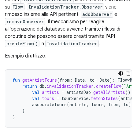
su
Flow
,
InvalidationTracker.Observer
viene
rimosso insieme alle API pertinenti
addObserver
e
removeObserver
. Il meccanismo per reagire
all'operazione del database avviene tramite i flussi di
coroutine che possono essere creati tramite l'API
createFlow()
in
InvalidationTracker
.
Esempio di utilizzo:
fun
getArtistTours
(
from
:
Date
,
to
:
Date
):
Flow<Ma
return
db
.
invalidationTracker
.
createFlow
(
"Arti
val
artists
=
artistsDao
.
getAllArtists
()
val
tours
=
tourService
.
fetchStates
(
artist
associateTours
(
artists
,
tours
,
from
,
to
)
}
}