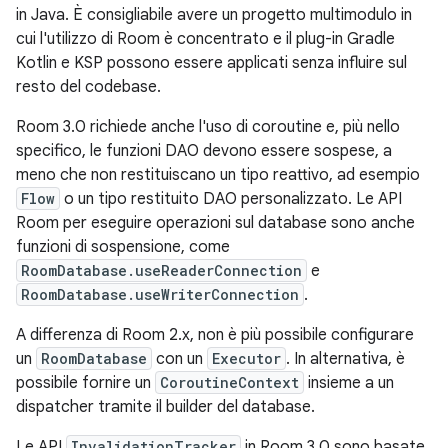
in Java. È consigliabile avere un progetto multimodulo in
cui l'utilizzo di Room è concentrato e il plug-in Gradle
Kotlin e KSP possono essere applicati senza influire sul
resto del codebase.
Room 3.0 richiede anche l'uso di coroutine e, più nello
specifico, le funzioni DAO devono essere sospese, a
meno che non restituiscano un tipo reattivo, ad esempio
Flow
o un tipo restituito DAO personalizzato. Le API
Room per eseguire operazioni sul database sono anche
funzioni di sospensione, come
RoomDatabase.useReaderConnection
e
RoomDatabase.useWriterConnection
.
A differenza di Room 2.x, non è più possibile configurare
un
RoomDatabase
con un
Executor
. In alternativa, è
possibile fornire un
CoroutineContext
insieme a un
dispatcher tramite il builder del database.
Le API
InvalidationTracker
in Room 3.0 sono basate