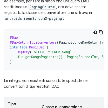
Ad esempio, per fare in modo che una query DAO
restituisca un
PagingSource
, ora deve essere
registrata la classe del convertitore che si trova in
androidx.room3:room3-paging
:
@Dao
@DaoReturnTypeConverters
(
PagingSourceDaoReturnType
interface
MusicDao
{
@Query
(
"SELECT * FROM Song)
    fun getSongsPaginated(): PagingSource<Int, Son
}
Le integrazioni esistenti sono state spostate nei
convertitori di tipi restituiti DAO:
Tipo
Classe di conversione