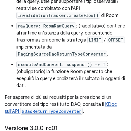
della query, utile per supportare i tipi osservabili /
reattivi se combinato con l'API
InvalidationTracker.createFlow()
di Room.
rawQuery: RoomRawQuery
: (facoltativo) contiene
al runtime un'istanza della query, consentendo
trasformazioni come la strategia
LIMIT
/
OFFSET
implementata da
PagingSourceDaoReturnTypeConverter
.
executeAndConvert: suspend () -> T
:
(obbligatorio) la funzione Room generata che
eseguirà la query e analizzerà il risultato in oggetti di
dati.
Per saperne di più sui requisiti per la creazione di un
convertitore del tipo restituito DAO, consulta il
KDoc
sull'API
@DaoReturnTypeConverter
.
Versione 3
.
0
.
0-rc01