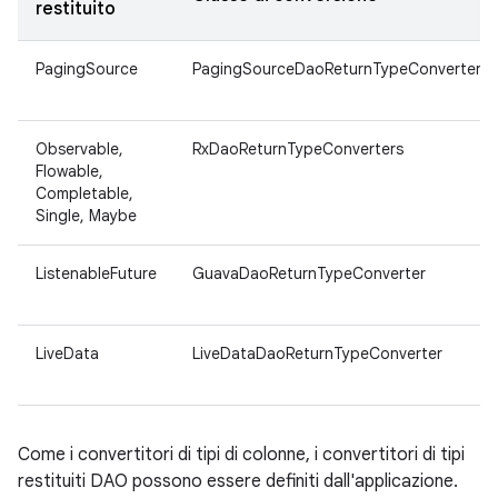
restituito
PagingSource
PagingSourceDaoReturnTypeConverter
Observable,
RxDaoReturnTypeConverters
Flowable,
Completable,
Single, Maybe
ListenableFuture
GuavaDaoReturnTypeConverter
LiveData
LiveDataDaoReturnTypeConverter
Come i convertitori di tipi di colonne, i convertitori di tipi
restituiti DAO possono essere definiti dall'applicazione.