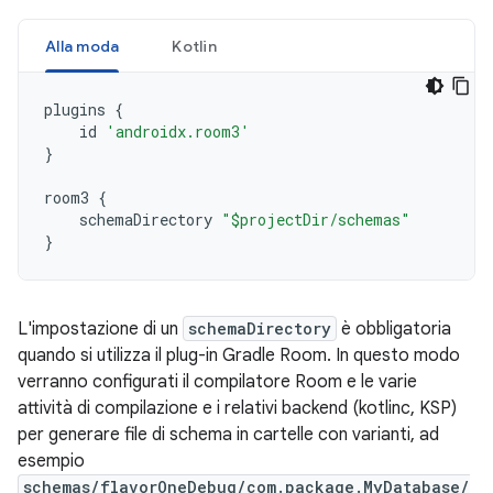
Alla moda
Kotlin
plugins
{
id
'androidx.room3'
}
room3
{
schemaDirectory
"$projectDir/schemas"
}
L'impostazione di un
schemaDirectory
è obbligatoria
quando si utilizza il plug-in Gradle Room. In questo modo
verranno configurati il compilatore Room e le varie
attività di compilazione e i relativi backend (kotlinc, KSP)
per generare file di schema in cartelle con varianti, ad
esempio
schemas/flavorOneDebug/com.package.MyDatabase/