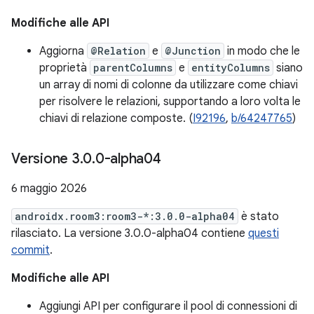
Modifiche alle API
Aggiorna
@Relation
e
@Junction
in modo che le
proprietà
parentColumns
e
entityColumns
siano
un array di nomi di colonne da utilizzare come chiavi
per risolvere le relazioni, supportando a loro volta le
chiavi di relazione composte. (
I92196
,
b/64247765
)
Versione 3
.
0
.
0-alpha04
6 maggio 2026
androidx.room3:room3-*:3.0.0-alpha04
è stato
rilasciato. La versione 3.0.0-alpha04 contiene
questi
commit
.
Modifiche alle API
Aggiungi API per configurare il pool di connessioni di