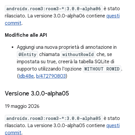
androidx.room3:room3-*:3.0.0-alpha06
è stato
rilasciato. La versione 3.0.0-alpha06 contiene
questi
commit
.
Modifiche alle API
Aggiungi una nuova proprietà di annotazione in
@Entity
chiamata
withoutRowId
che, se
impostata su true, creerà la tabella SQLite di
supporto utilizzando l'opzione
WITHOUT ROWID
.
(
Idb48e
,
b/472790803
)
Versione 3
.
0
.
0-alpha05
19 maggio 2026
androidx.room3:room3-*:3.0.0-alpha05
è stato
rilasciato. La versione 3.0.0-alpha05 contiene
questi
commit
.