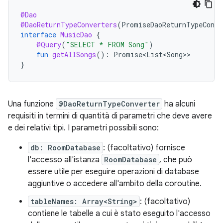
@Dao
@DaoReturnTypeConverters
(
PromiseDaoReturnTypeConve
interface
MusicDao
{
@Query
(
"SELECT * FROM Song"
)
fun
getAllSongs
():
Promise<List<Song>
}
Una funzione
@DaoReturnTypeConverter
ha alcuni
requisiti in termini di quantità di parametri che deve avere
e dei relativi tipi. I parametri possibili sono:
db: RoomDatabase
: (facoltativo) fornisce
l'accesso all'istanza
RoomDatabase
, che può
essere utile per eseguire operazioni di database
aggiuntive o accedere all'ambito della coroutine.
tableNames: Array<String>
: (facoltativo)
contiene le tabelle a cui è stato eseguito l'accesso