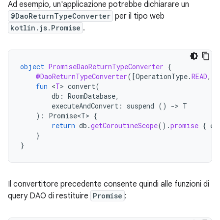
Ad esempio, un'applicazione potrebbe dichiarare un
@DaoReturnTypeConverter
per il tipo web
kotlin.js.Promise
.
object
PromiseDaoReturnTypeConverter
{
@DaoReturnTypeConverter
(
[
OperationType
.
READ
,
O
fun
<
T
>
convert
(
db
:
RoomDatabase
,
executeAndConvert
:
suspend
()
-
>
T
):
Promise<T>
{
return
db
.
getCoroutineScope
().
promise
{
ex
}
}
Il convertitore precedente consente quindi alle funzioni di
query DAO di restituire
Promise
: