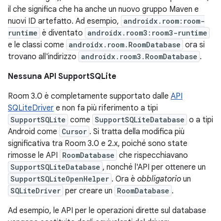
il che significa che ha anche un nuovo gruppo Maven e
nuovi ID artefatto. Ad esempio,
androidx.room:room-
runtime
è diventato
androidx.room3:room3-runtime
e le classi come
androidx.room.RoomDatabase
ora si
trovano all'indirizzo
androidx.room3.RoomDatabase
.
Nessuna API SupportSQLite
Room 3.0 è completamente supportato dalle
API
SQLiteDriver
e non fa più riferimento a tipi
SupportSQLite
come
SupportSQLiteDatabase
o a tipi
Android come
Cursor
. Si tratta della modifica più
significativa tra Room 3.0 e 2.x, poiché sono state
rimosse le API
RoomDatabase
che rispecchiavano
SupportSQLiteDatabase
, nonché l'API per ottenere un
SupportSQLiteOpenHelper
. Ora è
obbligatorio
un
SQLiteDriver
per creare un
RoomDatabase
.
Ad esempio, le API per le operazioni dirette sul database