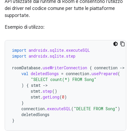
API utilizzate dal runtime di Room e consentono l'utilizzo
dei driver nel codice comune per tutte le piattaforme
supportate.
Esempio di utilizzo:
import
androidx.sqlite.executeSQL
import
androidx.sqlite.step
roomDatabase
.
useWriterConnection
{
connection
-
val
deletedSongs
=
connection
.
usePrepared
(
"SELECT count(*) FROM Song"
)
{
stmt
-
stmt
.
step
()
stmt
.
getLong
(
0
)
}
connection
.
executeSQL
(
"DELETE FROM Song"
)
deletedSongs
}