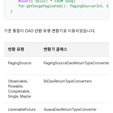
@Query
(
"SELECT * FROM Song)
    fun getSongsPaginated(): PagingSource<Int, Son
}
기존 통합이 DAO 반환 유형 변환기로 이동되었습니다.
반환 유형
변환기 클래스
PagingSource
PagingSourceDaoReturnTypeConverter
Observable,
RxDaoReturnTypeConverters
Flowable,
Completable,
Single, Maybe
ListenableFuture
GuavaDaoReturnTypeConverter