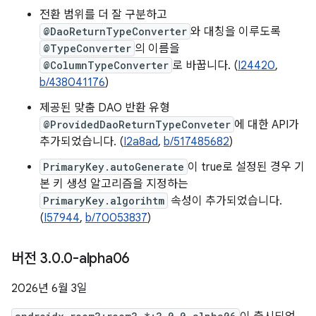
전환 범위를 더 잘 구분하고
@DaoReturnTypeConverter
와 대칭을 이루도록
@TypeConverter
의 이름을
@ColumnTypeConverter
로 바꿉니다. (
I24420
,
b/438041176
)
제공된 맞춤 DAO 반환 유형
@ProvidedDaoReturnTypeConveter
에 대한 API가
추가되었습니다. (
I2a8ad
,
b/517485682
)
PrimaryKey.autoGenerate
이 true로 설정된 경우 기
본 키 생성 알고리즘을 지정하는
PrimaryKey.algorihtm
속성이 추가되었습니다.
(
I57944
,
b/70053837
)
버전 3
.
0
.
0-alpha06
2026년 6월 3일