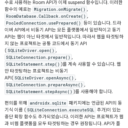
수로 사용하는 Room API가 이제 suspend 함수입니다. 이러한
함수의 예로는
Migration.onMigrate()
,
RoomDatabase.Callback.onCreate()
,
PooledConnection.usePrepared()
등이 있습니다. 드라
이버 API에서 비동기 API는 모든 플랫폼에서 일반적이고 동기
API는 웹이 아닌 타겟에서 일반적입니다. 따라서 웹을 타겟팅하
지 않는 프로젝트는 공통 코드에서 동기 API
(
SQLiteDriver.open()
,
SQLiteConnection.prepare()
,
SQLiteStatement.step()
)를 계속 사용할 수 있습니다. 웹
만 타겟팅하는 프로젝트는 비동기
API(
SQLiteDriver.openAsync()
,
SQLiteConnection.prepareAsync()
,
SQLiteStatement.stepAsync()
)를 사용해야 합니다.
편의를 위해
androidx.sqlite
패키지에는 언급된 API의 동
기식 이름 (
SQLiteConnection.executeSQL
추가)이 있는
중단 확장 함수도 추가되었습니다. 이러한 API는 프로젝트가 웹
과 비웹 플랫폼을 모두 타겟팅하는 경우 권장됩니다. API가 플