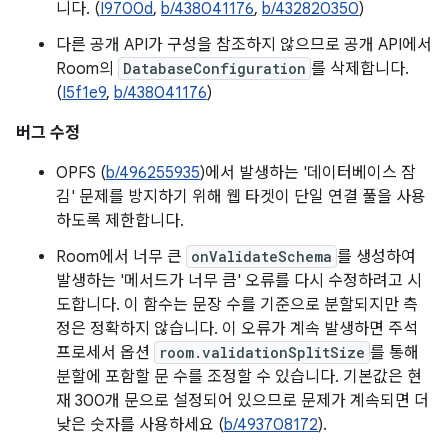
니다. (
I9700d
,
b/438041176
,
b/432820350
)
다른 공개 API가 구성을 참조하지 않으므로 공개 API에서
Room의
DatabaseConfiguration
를 삭제합니다.
(
I5f1e9
,
b/438041176
)
버그 수정
OPFS (
b/496255935
)에서 발생하는 '데이터베이스 잠
김' 문제를 방지하기 위해 웹 타겟이 단일 연결 풀을 사용
하도록 제한합니다.
Room에서 너무 큰
onValidateSchema
를 생성하여
발생하는 '메서드가 너무 큼' 오류를 다시 수정하려고 시
도합니다. 이 함수는 문장 수를 기준으로 분할되지만 측
정은 정확하지 않습니다. 이 오류가 계속 발생하면 주석
프로세서 옵션
room.validationSplitSize
를 통해
분할에 포함할 문 수를 조정할 수 있습니다. 기본값은 현
재 300개 문으로 설정되어 있으므로 문제가 계속되면 더
낮은 숫자를 사용하세요 (
b/493708172
).