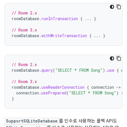
// Room 2.x
roomDatabase
.
runInTransaction
{
...
}
// Room 3.x
roomDatabase
.
withWriteTransaction
{
...
}
// Room 2.x
roomDatabase
.
query
(
"SELECT * FROM Song"
).
use
{
cu
// Room 3.x
roomDatabase
.
useReaderConnection
{
connection
-
connection
.
usePrepared
(
"SELECT * FROM Song"
)
{
}
SupportSQLiteDatabase
를 인수로 사용하는 콜백 API도