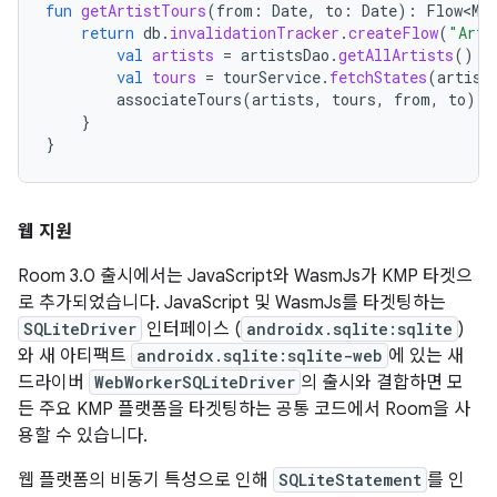
fun
getArtistTours
(
from
:
Date
,
to
:
Date
):
Flow<Ma
return
db
.
invalidationTracker
.
createFlow
(
"Arti
val
artists
=
artistsDao
.
getAllArtists
()
val
tours
=
tourService
.
fetchStates
(
artist
associateTours
(
artists
,
tours
,
from
,
to
)
}
}
웹 지원
Room 3.0 출시에서는 JavaScript와 WasmJs가 KMP 타겟으
로 추가되었습니다. JavaScript 및 WasmJs를 타겟팅하는
SQLiteDriver
인터페이스 (
androidx.sqlite:sqlite
)
와 새 아티팩트
androidx.sqlite:sqlite-web
에 있는 새
드라이버
WebWorkerSQLiteDriver
의 출시와 결합하면 모
든 주요 KMP 플랫폼을 타겟팅하는 공통 코드에서 Room을 사
용할 수 있습니다.
웹 플랫폼의 비동기 특성으로 인해
SQLiteStatement
를 인