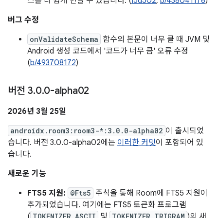
스를 더 쉽게 만들 수 있습니다. (
I5d502
,
b/438041176
)
버그 수정
onValidateSchema
함수의 본문이 너무 클 때 JVM 및
Android 생성 코드에서 '코드가 너무 큼' 오류 수정
(
b/493708172
)
버전 3
.
0
.
0-alpha02
2026년 3월 25일
androidx.room3:room3-*:3.0.0-alpha02
이 출시되었
습니다. 버전 3.0.0-alpha02에는
이러한 커밋
이 포함되어 있
습니다.
새로운 기능
FTS5 지원:
@Fts5
주석을 통해 Room에 FTS5 지원이
추가되었습니다. 여기에는 FTS5 토큰화 프로그램
(
TOKENIZER_ASCII
및
TOKENIZER_TRIGRAM
)의 새