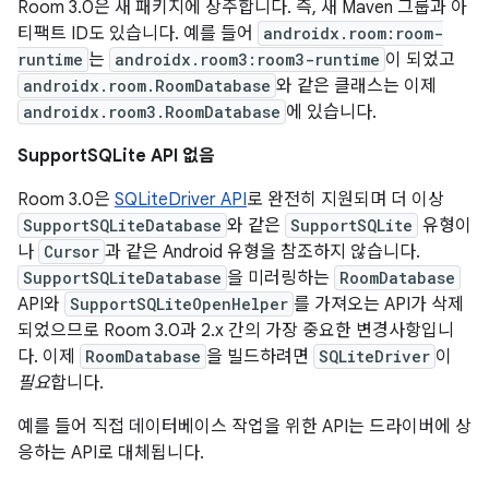
Room 3.0은 새 패키지에 상주합니다. 즉, 새 Maven 그룹과 아
티팩트 ID도 있습니다. 예를 들어
androidx.room:room-
runtime
는
androidx.room3:room3-runtime
이 되었고
androidx.room.RoomDatabase
와 같은 클래스는 이제
androidx.room3.RoomDatabase
에 있습니다.
SupportSQLite API 없음
Room 3.0은
SQLiteDriver API
로 완전히 지원되며 더 이상
SupportSQLiteDatabase
와 같은
SupportSQLite
유형이
나
Cursor
과 같은 Android 유형을 참조하지 않습니다.
SupportSQLiteDatabase
을 미러링하는
RoomDatabase
API와
SupportSQLiteOpenHelper
를 가져오는 API가 삭제
되었으므로 Room 3.0과 2.x 간의 가장 중요한 변경사항입니
다. 이제
RoomDatabase
을 빌드하려면
SQLiteDriver
이
필요
합니다.
예를 들어 직접 데이터베이스 작업을 위한 API는 드라이버에 상
응하는 API로 대체됩니다.