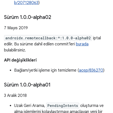
b/207128063
)
Sürüm 1
.
0
.
0-alpha02
7 Mayıs 2019
androidx.remotecallback:*:1.0.0-alpha02
iptal
edilir. Bu sürüme dahil edilen commit'leri
burada
bulabilirsiniz.
API değişiklikleri
Bağlam/yetki işleme için temizleme (
aosp/836270
)
Sürüm 1
.
0
.
0-alpha01
3 Aralık 2018
Uzak Geri Arama,
PendingIntents
oluşturma ve
alma işlemlerini kolaylaştırmayı amaçlayan yeni bir