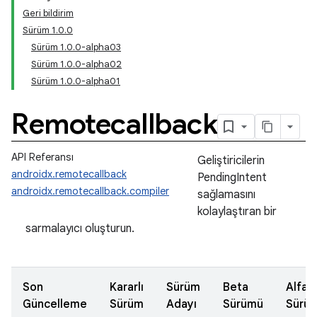
Geri bildirim
Sürüm 1.0.0
Sürüm 1.0.0-alpha03
Sürüm 1.0.0-alpha02
Sürüm 1.0.0-alpha01
Remotecallback
API Referansı
Geliştiricilerin
androidx.remotecallback
PendingIntent
androidx.remotecallback.compiler
sağlamasını
kolaylaştıran bir
sarmalayıcı oluşturun.
Son
Kararlı
Sürüm
Beta
Alfa
Güncelleme
Sürüm
Adayı
Sürümü
Sürü