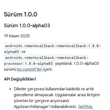
Sürüm 1
.
0
.
0
Sürüm 1
.
0
.
0-alpha03
19 Kasım 2025
androidx.remotecallback:remotecallback:1.0.0-
alpha03
ve
androidx.remotecallback:remotecallback-
processor:1.0.0-alpha03
yayınlandı. 1.0.0-alpha03
sürümü
bu commit'leri
içerir.
API Değişiklikleri
Dilimler çerçevesi kullanımdan kaldırıldı ve artık
güncelleme almayacak. Uygulamalar arası iletişimi
yöneten bir çerçeve arıyorsanız
AppSearchManager'ı kullanabilirsiniz. (
Ie09cb
,