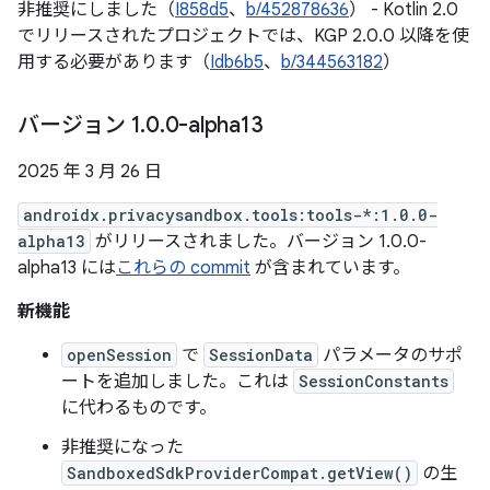
非推奨にしました（
I858d5
、
b/452878636
） - Kotlin 2.0
でリリースされたプロジェクトでは、KGP 2.0.0 以降を使
用する必要があります（
Idb6b5
、
b/344563182
）
バージョン 1
.
0
.
0-alpha13
2025 年 3 月 26 日
androidx.privacysandbox.tools:tools-*:1.0.0-
alpha13
がリリースされました。バージョン 1.0.0-
alpha13 には
これらの commit
が含まれています。
新機能
openSession
で
SessionData
パラメータのサポ
ートを追加しました。これは
SessionConstants
に代わるものです。
非推奨になった
SandboxedSdkProviderCompat.getView()
の生