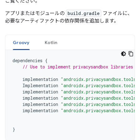
ご覧ください。
アプリまたはモジュールの
build.gradle
ファイルに、
必要なアーティファクトの依存関係を追加します。
Groovy
Kotlin
dependencies
{
// Use to implement privacysandbox libraries
implementation
"androidx.privacysandbox.tools:
Implementation
"androidx.privacysandbox.tools:
implementation
"androidx.privacysandbox.tools:
implementation
"androidx.privacysandbox.tools:
implementation
"androidx.privacysandbox.tools:
implementation
"androidx.privacysandbox.tools:
}