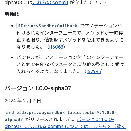
alpha08 には
これらの commit
が含まれています。
新機能
@PrivacySandboxCallback
でアノテーションが
付けられたインターフェースで、メソッドが一時停
止する限り、値を返すメソッドを使用できるように
なりました。（
I16063
）
バンドルが、アノテーション付きのインターフェー
スと値で有効なパラメータと戻り値の型として受け
入れられるようになりました。（
I52995
）
バージョン 1
.
0
.
0-alpha07
2024 年 2 月 7 日
androidx.privacysandbox.tools:tools-*:1.0.0-
alpha07
がリリースされました。
バージョン 1.0.0-
alpha07 に含まれる commit については、こちらをご覧く