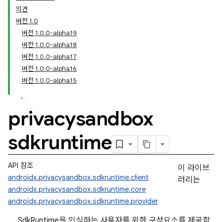
의견
버전 1.0
버전 1.0.0-alpha19
버전 1.0.0-alpha18
버전 1.0.0-alpha17
버전 1.0.0-alpha16
버전 1.0.0-alpha15
privacysandbox
sdkruntime
API 참조
이 라이브
androidx.privacysandbox.sdkruntime.client
러리는
androidx.privacysandbox.sdkruntime.core
androidx.privacysandbox.sdkruntime.provider
SdkRuntime을 인식하는 사용자를 위한 구성요소를 제공합