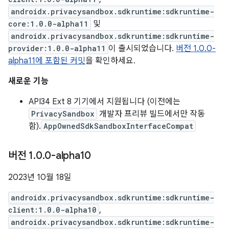
androidx.privacysandbox.sdkruntime:sdkruntime-
core:1.0.0-alpha11
및
androidx.privacysandbox.sdkruntime:sdkruntime-
provider:1.0.0-alpha11
이 출시되었습니다.
버전 1.0.0-
alpha11에 포함된 커밋
을 확인하세요.
새로운 기능
API34 Ext 8 기기에서 지원됩니다 (이전에는
PrivacySandbox
개발자 프리뷰 빌드에서만 작동
함).
AppOwnedSdkSandboxInterfaceCompat
버전 1
.
0
.
0-alpha10
2023년 10월 18일
androidx.privacysandbox.sdkruntime:sdkruntime-
client:1.0.0-alpha10
,
androidx.privacysandbox.sdkruntime:sdkruntime-