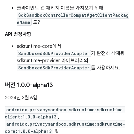
클라이언트 앱 패키지 이름을 가져오기 위해
SdkSandboxControllerCompat#getClientPackag
eName
도입
API 변경사항
sdkruntime-core에서
SandboxedSdkProviderAdapter
가 완전히 삭제됨
sdkruntime-provider 라이브러리의
SandboxedSdkProviderAdapter
를 사용하세요.
버전 1
.
0
.
0-alpha13
2024년 3월 6일
androidx.privacysandbox.sdkruntime:sdkruntime-
client:1.0.0-alpha13
,
androidx.privacysandbox.sdkruntime:sdkruntime-
core:1.0.0-alpha13
및