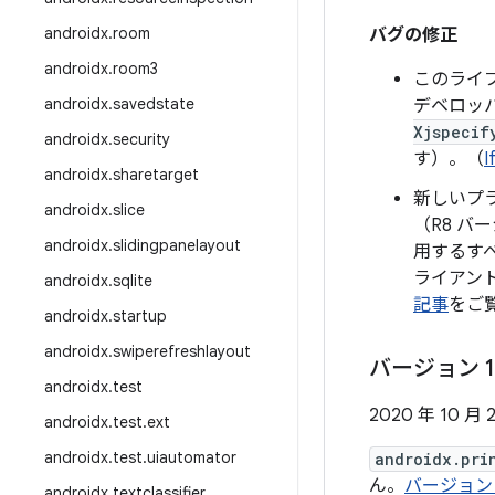
androidx
.
room
バグの修正
androidx
.
room3
このライ
androidx
.
savedstate
デベロッ
Xjspecif
androidx
.
security
す）。（
I
androidx
.
sharetarget
新しいプラ
androidx
.
slice
（R8 バー
androidx
.
slidingpanelayout
用するすべ
ライアント
androidx
.
sqlite
記事
をご
androidx
.
startup
androidx
.
swiperefreshlayout
バージョン 1
androidx
.
test
2020 年 10 月 
androidx
.
test
.
ext
androidx
.
test
.
uiautomator
androidx.pri
ん。
バージョン 
androidx
.
textclassifier