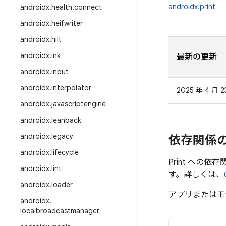
androidx.print
androidx
.
health
.
connect
androidx
.
heifwriter
androidx
.
hilt
androidx
.
ink
最新の更新
androidx
.
input
androidx
.
interpolator
2025 年 4 月 2
androidx
.
javascriptengine
androidx
.
leanback
androidx
.
legacy
依存関係
androidx
.
lifecycle
Print への
androidx
.
lint
す。詳しくは、
androidx
.
loader
アプリまたはモ
androidx
.
localbroadcastmanager