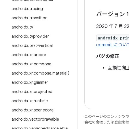
androidx
.
tracing
バージョン 1
androidx
.
transition
2020 年 7 月 2
androidx
.
tv
androidx
.
tvprovider
androidx.pri
commit に
androidx
.
text-vertical
androidx
.
xr
.
arcore
バグの修正
androidx
.
xr
.
compose
互換性向
androidx
.
xr
.
compose
.
material3
androidx
.
xr
.
glimmer
androidx
.
xr
.
projected
androidx
.
xr
.
runtime
androidx
.
xr
.
scenecore
このページのコンテンツ
androidx
.
vectordrawable
会社の商標または登録商
androidx
.
versionedparcelable