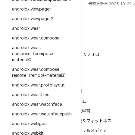
最終更新日 2025-10-29 
androidx
.
viewpager
androidx
.
viewpager2
androidx
.
wear
androidx
.
wear
.
compose
androidx
.
wear
.
X
compose（compose-
@AndroidDev を X でフォロ
material3）
ー
androidx
.
wear
.
compose
.
remote（remote-material3）
androidx
.
wear
.
protolayout
ANDROID の詳細
探索
androidx
.
wear
.
tiles
Android
ゲーム
androidx
.
wear
.
watchface
エンタープライズ向け Android
機械学習
androidx
.
wear
.
watchfacepush
セキュリティ
健康＆フィットネス
androidx
.
webgpu
ソース
カメラ＆メディア
androidx
.
webkit