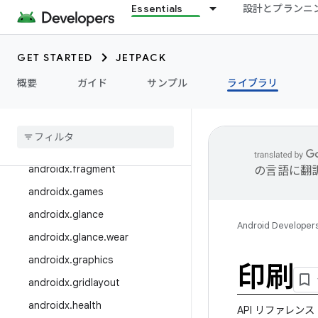
Essentials
設計とプランニ
androidx.draganddrop
androidx.drawerlayout
androidx.dynamicanimation
GET STARTED
JETPACK
androidx.emoji
概要
ガイド
サンプル
ライブラリ
androidx
.
emoji2
androidx
.
enterprise
androidx
.
exifinterface
androidx
.
fragment
の言語に翻
androidx
.
games
androidx
.
glance
Android Developer
androidx
.
glance
.
wear
androidx
.
graphics
印刷
androidx
.
gridlayout
androidx
.
health
API リファレンス