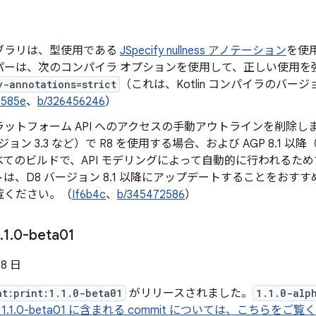
ブラリは、型使用である
JSpecify nullness アノテーション
を使用
パーは、次のコンパイラ オプションを使用して、正しい使用を
y-annotations=strict
（これは、Kotlin コンパイラのバージョ
f585e
、
b/326456246
）
ットフォーム API へのアクセスの手動アウトラインを削除しまし
ジョン 3.3 など）で R8 を使用する場合、および AGP 8.1 以降
てのビルドで、API モデリングによって自動的に行われるため
は、D8 バージョン 8.1 以降にアップデートすることをおす
覧ください。（
If6b4c
、
b/345472586
）
.
1
.
0-beta01
28 日
nt:print:1.1.0-beta01
がリリースされました。
1.1.0-alp
1.1.0-beta01 に含まれる commit については、こちらをご覧