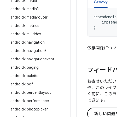
androidx
.
media
Groovy
androidx
.
media3
dependencie
androidx
.
mediarouter
impleme
androidx
.
metrics
}
androidx
.
multidex
androidx
.
navigation
依存関係につい
androidx
.
navigation3
androidx
.
navigationevent
androidx
.
paging
フィード
androidx
.
palette
お寄せいただい
androidx
.
pdf
や、このライブ
androidx
.
percentlayout
く前に、このラ
できます。
androidx
.
performance
androidx
.
photopicker
新しい問題