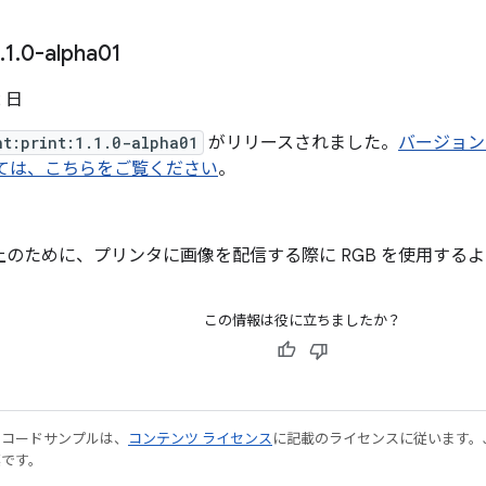
.
1
.
0-alpha01
2 日
nt:print:1.1.0-alpha01
がリリースされました。
バージョン 1
ついては、こちらをご覧ください
。
上のために、プリンタに画像を配信する際に RGB を使用する
この情報は役に立ちましたか？
やコードサンプルは、
コンテンツ ライセンス
に記載のライセンスに従います。Java
標です。