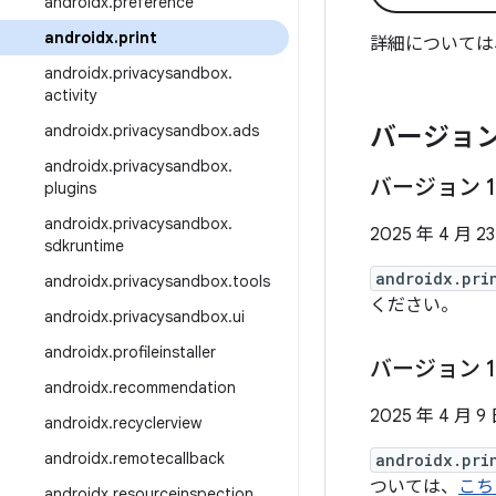
androidx
.
preference
androidx
.
print
詳細については
androidx
.
privacysandbox
.
activity
androidx
.
privacysandbox
.
ads
バージョン
androidx
.
privacysandbox
.
バージョン 1
plugins
androidx
.
privacysandbox
.
2025 年 4 月 2
sdkruntime
androidx.pri
androidx
.
privacysandbox
.
tools
ください。
androidx
.
privacysandbox
.
ui
androidx
.
profileinstaller
バージョン 1
androidx
.
recommendation
2025 年 4 月 9
androidx
.
recyclerview
androidx
.
remotecallback
androidx.pri
ついては、
こち
androidx
.
resourceinspection