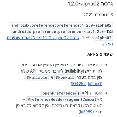
גרסה ‎1
0-alpha02
.
2
.
‫3 בנובמבר 2021
androidx.preference:preference:1.2.0-alpha02
וגם
androidx.preference:preference-ktx:1.2.0-
alpha02
מופצים.
גרסה ‎1.2.0-alpha02 מכילה את השמירות
האלה.
שינויים ב-API
נוספו אנוטציות לגבי מאפיין המציין אם ערך יכול
להיות ריק (nullability) להרבה ממשקי API שלא
צוין בהם בעבר
@NonNull
או
@Nullable
.
)
I04252
,
Ie2cc0
(
הוסר ה-API‏
openPreference()
מ-
PreferenceHeaderFragmentCompat
–
השיטה הזו נקראת בשבילכם ואין לקרוא לה באופן
ידני. (
Ia6989
)