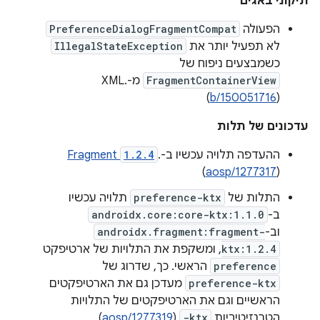
תיקוני באגים
הפעולה
PreferenceDialogFragmentCompat
לא תפעיל יותר את
IllegalStateException
כשמבצעים ניפוח של
FragmentContainerView
מ-XML.
(
b/150051716
)
עדכונים של תלות
ההעדפה תלויה עכשיו ב-
.
1.2.4
Fragment
(
aosp/1277317
)
התלות של
preference-ktx
תלויה עכשיו
ב-
androidx.core:core-ktx:1.1.0
וב-
androidx.fragment:fragment-
ktx:1.2.4
, ומשקפת את התלויות של ארטיפקט
preference
הראשי. כך, שדרוג של
preference-ktx
מעדכן גם את הארטיפקטים
הראשיים וגם את הארטיפקטים של התלויות
הטרנזיטיביות.
-ktx
(
aosp/1277319
)