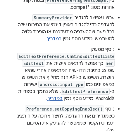
ב-
PreferenceFragmentCompat
ובמחלקות
אחרות מסוג *compat.
עכשיו אפשר להגדיר
SummaryProvider
להעדפה כדי להגדיר באופן דינמי את הסיכום שלה
בכל פעם שההעדפה מתעדכנת או הופכת גלויה
למשתמש. מידע נוסף זמין
במדריך
.
נוסף ממשק
EditTextPreference.OnBindEditTextListe
ner
. כך אפשר להתאים אישית את
EditText
שמוצג בתיבת הדו-שיח המתאימה אחרי שהיא
קושרה. השימוש ב-API הזה מחליף את השימוש
במאפיינים כמו
android:inputType
ישירות
ב-
EditTextPreference
, שלא נתמך בספריית
AndroidX. מידע נוסף זמין
במדריך
.
נוסף
Preference.setCopyingEnabled()
כשמגדירים את ההעדפה, לחיצה ארוכה עליה תציג
תפריט הקשר שמאפשר להעתיק את הסיכום
שלה.