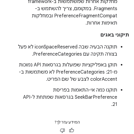
מחלקות אחרות שמשתמשות ב-framework
Fragments. במקומם, צריך להשתמש ב-
PreferenceFragmentCompat ובמחלקות
תאימות אחרות.
תיקוני באגים
תוקנה הבעיה שבה iconSpaceReserved לא פעל
בצורה תקינה עם PreferenceCategories.
תוקן באפליקציות שפועלות בגרסאות API נמוכות
מ-21: PreferenceCategories לא משתמשות ב-
colorAccent לצבע של שם הפריט.
תוקנו כמה אי-התאמות בפריסת
SeekBarPreference בגרסאות שמתחת ל-API
21.
המידע עזר לך?