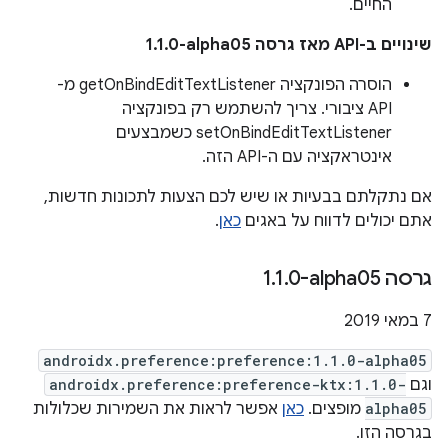
החיים.
שינויים ב-API מאז גרסה ‎1.1.0-alpha05
הוסרה הפונקציה getOnBindEditTextListener מ-
API ציבורי. צריך להשתמש רק בפונקציה
setOnBindEditTextListener כשמבצעים
אינטראקציה עם ה-API הזה.
אם נתקלתם בבעיות או שיש לכם הצעות לתכונות חדשות,
אתם יכולים לדווח על באגים
כאן
.
גרסה ‎1
0-alpha05
.
1
.
‫7 במאי 2019
androidx.preference:preference:1.1.0-alpha05
וגם
androidx.preference:preference-ktx:1.1.0-
alpha05
מופצים.
כאן
אפשר לראות את השמירות שכלולות
בגרסה הזו.