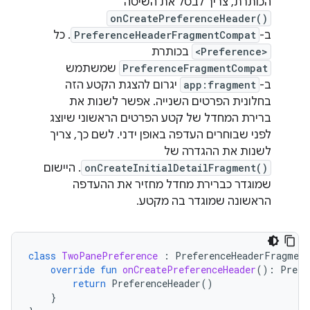
הכותרת, צריך לבטל את השיטה
onCreatePreferenceHeader()
ב-
PreferenceHeaderFragmentCompat
. כל
<Preference>
בכותרת
PreferenceFragmentCompat
שמשתמש
ב-
app:fragment
יגרום להצגת הקטע הזה
בחלונית הפרטים השנייה. אפשר לשנות את
ברירת המחדל של קטע הפרטים הראשוני שיוצג
לפני שבוחרים העדפה באופן ידני. לשם כך, צריך
לשנות את ההגדרה של
onCreateInitialDetailFragment()
. היישום
שמוגדר כברירת מחדל מחזיר את ההעדפה
הראשונה שמוגדר בה מקטע.
class
TwoPanePreference
:
PreferenceHeaderFragmen
override
fun
onCreatePreferenceHeader
():
Prefe
return
PreferenceHeader
()
}