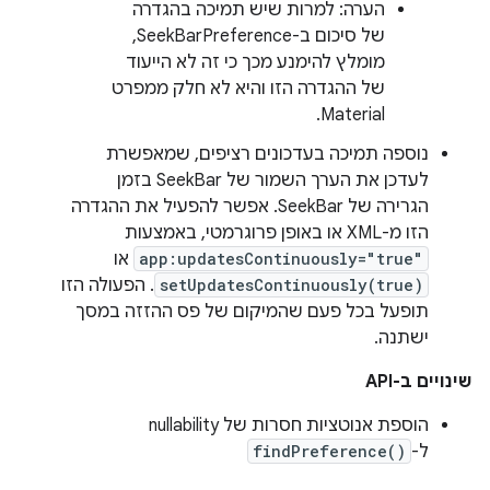
הערה: למרות שיש תמיכה בהגדרה
של סיכום ב-SeekBarPreference,
מומלץ להימנע מכך כי זה לא הייעוד
של ההגדרה הזו והיא לא חלק ממפרט
Material.
נוספה תמיכה בעדכונים רציפים, שמאפשרת
לעדכן את הערך השמור של SeekBar בזמן
הגרירה של SeekBar. אפשר להפעיל את ההגדרה
הזו מ-XML או באופן פרוגרמטי, באמצעות
app:updatesContinuously="true"
או
setUpdatesContinuously(true)
. הפעולה הזו
תופעל בכל פעם שהמיקום של פס ההזזה במסך
ישתנה.
שינויים ב-API
הוספת אנוטציות חסרות של nullability
ל-
findPreference()