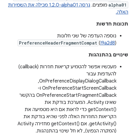
alpha01
מופצים.
גרסה ‎1.2.0-alpha01 מכילה את השמירות
האלה.
תכונות חדשות
נוספה העדפה של שני חלונות
PreferenceHeaderFragmentCompat
)
I9a2d8
(
שינויים בהתנהגות
מעכשיו אפשר להטמיע קריאות חוזרות (callback)
להעדפות עבור
OnPreferenceDisplayDialogCallback,‏
OnPreferenceStartScreenCallback ו-
OnPreferenceStartFragmentCallback בהקשר
שאינו Activity. המערכת בודקת את
getContext()‎ כדי לראות אם היא מטמיעה את
הקריאות החוזרות האלה לפני שהיא בודקת את
getActivity()‎. אם getContext()‎ מחזירה Activity
(המקרה הנפוץ), לא חל שינוי בהתנהגות.