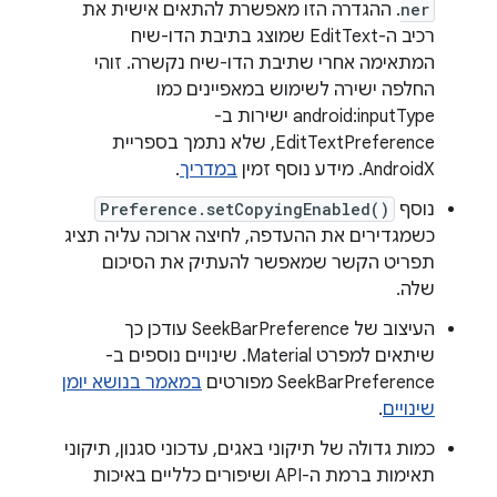
ner
. ההגדרה הזו מאפשרת להתאים אישית את
רכיב ה-EditText שמוצג בתיבת הדו-שיח
המתאימה אחרי שתיבת הדו-שיח נקשרה. זוהי
החלפה ישירה לשימוש במאפיינים כמו
android:inputType ישירות ב-
EditTextPreference, שלא נתמך בספריית
AndroidX. מידע נוסף זמין
במדריך
.
נוסף
Preference.setCopyingEnabled()
כשמגדירים את ההעדפה, לחיצה ארוכה עליה תציג
תפריט הקשר שמאפשר להעתיק את הסיכום
שלה.
העיצוב של SeekBarPreference עודכן כך
שיתאים למפרט Material. שינויים נוספים ב-
SeekBarPreference מפורטים
במאמר בנושא יומן
שינויים
.
כמות גדולה של תיקוני באגים, עדכוני סגנון, תיקוני
תאימות ברמת ה-API ושיפורים כלליים באיכות