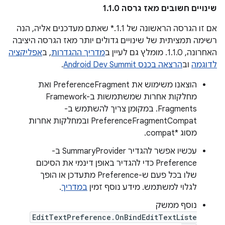
שינויים חשובים מאז גרסה 1.1.0
אם זו הגרסה הראשונה של 1.1.* שאתם מעדכנים אליה, הנה
רשימה תמציתית של שינויים גדולים יותר מאז הגרסה היציבה
האחרונה, 1.1.0. מומלץ גם לעיין ב
מדריך ההגדרות
, ב
אפליקציה
לדוגמה
וב
הרצאה בכנס Android Dev Summit
.
הוצאנו משימוש את PreferenceFragment ואת
מחלקות אחרות שמשתמשות ב-Framework
Fragments. במקומן צריך להשתמש ב-
PreferenceFragmentCompat ובמחלקות אחרות
מסוג *compat.
עכשיו אפשר להגדיר SummaryProvider ב-
Preference כדי להגדיר באופן דינמי את הסיכום
שלו בכל פעם ש-Preference מתעדכן או הופך
לגלוי למשתמש. מידע נוסף זמין
במדריך
.
נוסף ממשק
EditTextPreference.OnBindEditTextListe