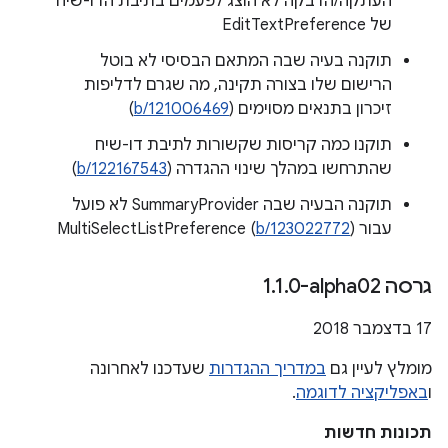
העתקה/הדבקה לא הוצג לפעמים בתיבת הדו-שיח
של EditTextPreference
תוקנה בעיה שבה המתאם הבסיסי לא בוטל
הרישום שלו בצורה תקינה, מה שגרם לדליפות
זיכרון בתנאים מסוימים (
b/121006469
)
תוקנו כמה קריסות שקשורות לתיבת דו-שיח
שהתרחשו במהלך שינוי ההגדרה (
b/122167543
)
תוקנה הבעיה שבה SummaryProvider לא פועל
עבור MultiSelectListPreference (
)
b/123022772
גרסה ‎1
0-alpha02
.
1
.
‫17 בדצמבר 2018
מומלץ לעיין גם
במדריך ההגדרות
שעדכנו לאחרונה
ו
באפליקציה לדוגמה
.
תכונות חדשות