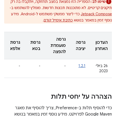
שימו לב:
הספרייה הזו נמצאת במצב תחזוקה, ויתקבלו בה רק
תיקונים קריטיים. לא מתוכננות תכונות חדשות. מומלץ להשתמש ב-
Jetpack Compose
כדי ליצור ממשקי משתמש ל-Android. מידע
נוסף זמין במאמר בנושא
כתיבת אימייל קודם
.
גרסה
העדכון
גרסה
גרסת
גרסת
מועמדת
האחרון
יציבה
בטא
אלפא
להפצה
26 ביולי
1.2.1
-
-
-
2023
הצהרה על יחסי תלות
כדי להוסיף תלות ב-Preference, צריך להוסיף את מאגר
Google Maven לפרויקט. מידע נוסף זמין במאמר בנושא