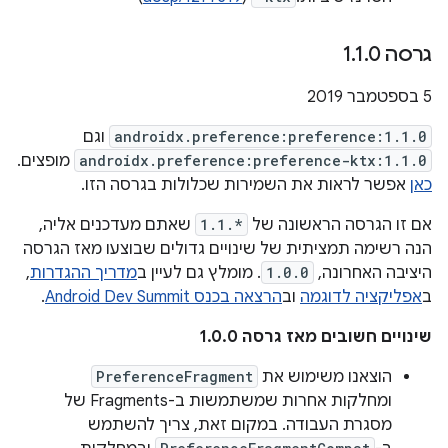
גרסה 1
0
.
1
.
‫5 בספטמבר 2019
androidx.preference:preference:1.1.0
וגם
androidx.preference:preference-ktx:1.1.0
מופצים.
כאן
אפשר לראות את השמירות שכלולות בגרסה הזו.
אם זו הגרסה הראשונה של
1.1.*
שאתם מעדכנים אליה,
הנה רשימה תמציתית של שינויים גדולים שבוצעו מאז הגרסה
היציבה האחרונה,
1.0.0
. מומלץ גם לעיין ב
מדריך ההגדרות
,
ב
אפליקציה לדוגמה
וב
הרצאה בכנס Android Dev Summit
.
שינויים חשובים מאז גרסה 1.0.0
הוצאנו משימוש את
PreferenceFragment
ומחלקות אחרות שמשתמשות ב-Fragments של
מסגרת העבודה. במקום זאת, צריך להשתמש