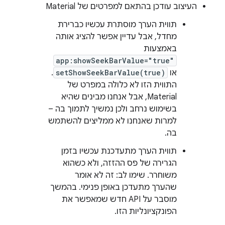
העיצוב עודכן בהתאם למפרטים של Material
תווית הערך מוסתרת עכשיו כברירת
מחדל, אבל עדיין אפשר להציג אותה
באמצעות
app:showSeekBarValue="true"
או
setShowSeekBarValue(true)
.
התווית הזו לא כלולה במפרט של
Material, אבל אנחנו מבינים שהיא
בשימוש נרחב ולכן נמשיך לתמוך בה –
למרות שאנחנו לא ממליצים להשתמש
בה.
תווית הערך מתעדכנת עכשיו בזמן
הגרירה של פס ההזזה, ולא כשהוא
משוחרר. שימו לב: זה לא אומר
שהערך מתעדכן באופן פנימי. בהמשך
מוסבר על API חדש שמאפשר את
הפונקציונליות הזו.