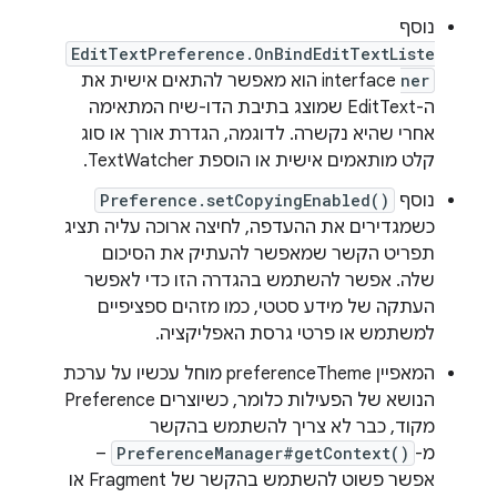
נוסף
EditTextPreference.OnBindEditTextListe
ner
interface הוא מאפשר להתאים אישית את
ה-EditText שמוצג בתיבת הדו-שיח המתאימה
אחרי שהיא נקשרה. לדוגמה, הגדרת אורך או סוג
קלט מותאמים אישית או הוספת TextWatcher.
נוסף
Preference.setCopyingEnabled()
כשמגדירים את ההעדפה, לחיצה ארוכה עליה תציג
תפריט הקשר שמאפשר להעתיק את הסיכום
שלה. אפשר להשתמש בהגדרה הזו כדי לאפשר
העתקה של מידע סטטי, כמו מזהים ספציפיים
למשתמש או פרטי גרסת האפליקציה.
המאפיין preferenceTheme מוחל עכשיו על ערכת
הנושא של הפעילות כלומר, כשיוצרים Preference
מקוד, כבר לא צריך להשתמש בהקשר
מ-
PreferenceManager#getContext()
–
אפשר פשוט להשתמש בהקשר של Fragment או