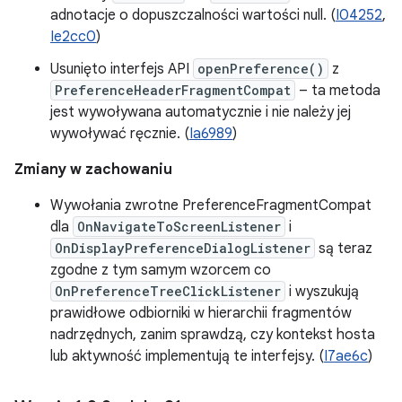
adnotacje o dopuszczalności wartości null. (
I04252
,
Ie2cc0
)
Usunięto interfejs API
openPreference()
z
PreferenceHeaderFragmentCompat
– ta metoda
jest wywoływana automatycznie i nie należy jej
wywoływać ręcznie. (
Ia6989
)
Zmiany w zachowaniu
Wywołania zwrotne PreferenceFragmentCompat
dla
OnNavigateToScreenListener
i
OnDisplayPreferenceDialogListener
są teraz
zgodne z tym samym wzorcem co
OnPreferenceTreeClickListener
i wyszukują
prawidłowe odbiorniki w hierarchii fragmentów
nadrzędnych, zanim sprawdzą, czy kontekst hosta
lub aktywność implementują te interfejsy. (
I7ae6c
)