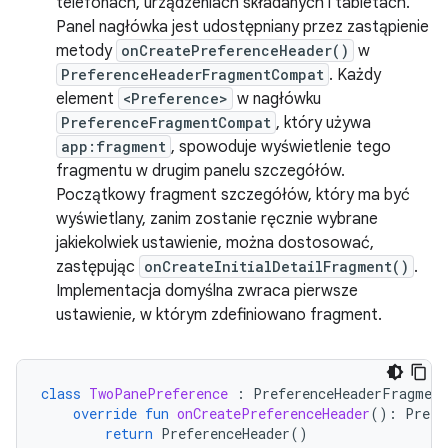
telefonach, urządzeniach składanych i tabletach.
Panel nagłówka jest udostępniany przez zastąpienie
metody
onCreatePreferenceHeader()
w
PreferenceHeaderFragmentCompat
. Każdy
element
<Preference>
w nagłówku
PreferenceFragmentCompat
, który używa
app:fragment
, spowoduje wyświetlenie tego
fragmentu w drugim panelu szczegółów.
Początkowy fragment szczegółów, który ma być
wyświetlany, zanim zostanie ręcznie wybrane
jakiekolwiek ustawienie, można dostosować,
zastępując
onCreateInitialDetailFragment()
.
Implementacja domyślna zwraca pierwsze
ustawienie, w którym zdefiniowano fragment.
class
TwoPanePreference
:
PreferenceHeaderFragmen
override
fun
onCreatePreferenceHeader
():
Prefe
return
PreferenceHeader
()