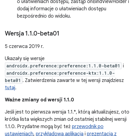
o ułatwieniach dostępu, zastąp onBindViewHolder i
dodaj informacje o ułatwieniach dostępu
bezpośrednio do widoku.
Wersja 1
.
1
.
0-beta01
5 czerwca 2019 r.
Ukazały się wersje
androidx.preference:preference:1.1.0-beta01
i
androidx.preference:preference-ktx:1.1.0-
beta01
. Zatwierdzenia zawarte w tej wersji znajdziesz
tutaj
.
Ważne zmiany od wersji 1.1.0
Jeśli jest to pierwsza wersja 1.1.*, którą aktualizujesz, oto
krótka lista większych zmian od ostatniej stabilnej wersji
1.1.0. Przydatne mogą być też
przewodnik po
ustawieniach
,
przykładowa aplikacja
i
prezentacja z