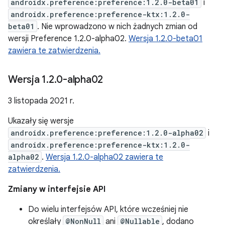
androidx.preference:preference:1.2.0-beta01
i
androidx.preference:preference-ktx:1.2.0-
beta01
. Nie wprowadzono w nich żadnych zmian od
wersji Preference 1.2.0-alpha02.
Wersja 1.2.0-beta01
zawiera te zatwierdzenia.
Wersja 1
.
2
.
0-alpha02
3 listopada 2021 r.
Ukazały się wersje
androidx.preference:preference:1.2.0-alpha02
i
androidx.preference:preference-ktx:1.2.0-
alpha02
.
Wersja 1.2.0-alpha02 zawiera te
zatwierdzenia.
Zmiany w interfejsie API
Do wielu interfejsów API, które wcześniej nie
określały
@NonNull
ani
@Nullable
, dodano