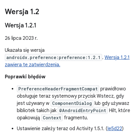
Wersja 1
.
2
Wersja 1
.
2
.
1
26 lipca 2023 r.
Ukazała się wersja
androidx.preference:preference:1.2.1
.
Wersja 1.2.1
zawiera te zatwierdzenia.
Poprawki błędów
PreferenceHeaderFragmentCompat
prawidłowo
obsługuje teraz systemowy przycisk Wstecz, gdy
jest używany w
ComponentDialog
lub gdy używasz
bibliotek takich jak
@AndroidEntryPoint
Hilt, które
opakowują
Context
fragmentu.
Ustawienie zależy teraz od Activity 1.5.1. (
Ie5d22
)