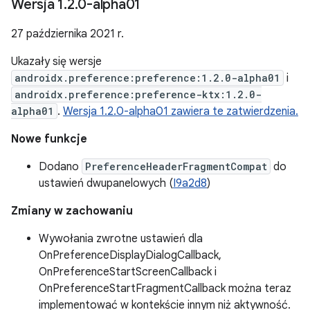
Wersja 1
.
2
.
0-alpha01
27 października 2021 r.
Ukazały się wersje
androidx.preference:preference:1.2.0-alpha01
i
androidx.preference:preference-ktx:1.2.0-
alpha01
.
Wersja 1.2.0-alpha01 zawiera te zatwierdzenia.
Nowe funkcje
Dodano
PreferenceHeaderFragmentCompat
do
ustawień dwupanelowych (
I9a2d8
)
Zmiany w zachowaniu
Wywołania zwrotne ustawień dla
OnPreferenceDisplayDialogCallback,
OnPreferenceStartScreenCallback i
OnPreferenceStartFragmentCallback można teraz
implementować w kontekście innym niż aktywność.