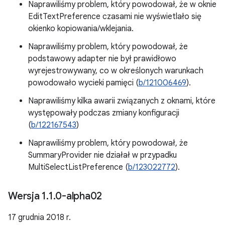
Naprawiliśmy problem, który powodował, że w oknie
EditTextPreference czasami nie wyświetlało się
okienko kopiowania/wklejania.
Naprawiliśmy problem, który powodował, że
podstawowy adapter nie był prawidłowo
wyrejestrowywany, co w określonych warunkach
powodowało wycieki pamięci (
b/121006469
).
Naprawiliśmy kilka awarii związanych z oknami, które
występowały podczas zmiany konfiguracji
(
b/122167543
)
Naprawiliśmy problem, który powodował, że
SummaryProvider nie działał w przypadku
MultiSelectListPreference (
b/123022772
).
Wersja 1
.
1
.
0-alpha02
17 grudnia 2018 r.