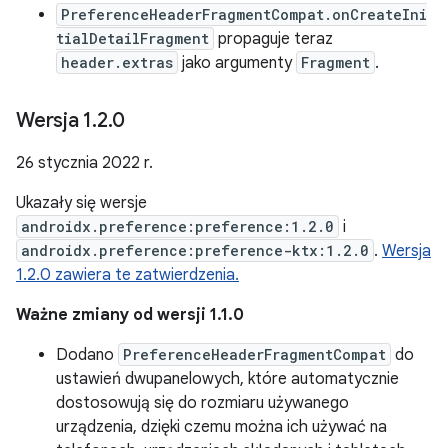
PreferenceHeaderFragmentCompat.onCreateIni
tialDetailFragment
propaguje teraz
header.extras
jako argumenty
Fragment
.
Wersja 1
.
2
.
0
26 stycznia 2022 r.
Ukazały się wersje
androidx.preference:preference:1.2.0
i
androidx.preference:preference-ktx:1.2.0
.
Wersja
1.2.0 zawiera te zatwierdzenia.
Ważne zmiany od wersji 1.1.0
Dodano
PreferenceHeaderFragmentCompat
do
ustawień dwupanelowych, które automatycznie
dostosowują się do rozmiaru używanego
urządzenia, dzięki czemu można ich używać na