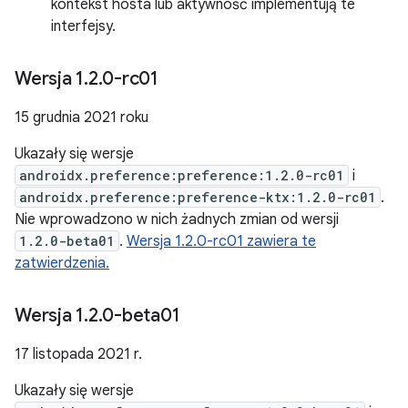
kontekst hosta lub aktywność implementują te
interfejsy.
Wersja 1
.
2
.
0-rc01
15 grudnia 2021 roku
Ukazały się wersje
androidx.preference:preference:1.2.0-rc01
i
androidx.preference:preference-ktx:1.2.0-rc01
.
Nie wprowadzono w nich żadnych zmian od wersji
1.2.0-beta01
.
Wersja 1.2.0-rc01 zawiera te
zatwierdzenia.
Wersja 1
.
2
.
0-beta01
17 listopada 2021 r.
Ukazały się wersje