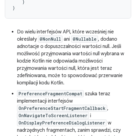
}
}
Do wielu interfejsów API, które wcześniej nie
określały
@NonNull
ani
@Nullable
, dodano
adnotacje o dopuszczalności wartości null. Jeśli
możliwość przyjmowania wartości null wybrana w
kodzie Kotlin nie odpowiada możliwości
przyjmowania wartości null, która jest teraz
zdefiniowana, może to spowodować przerwanie
kompilacji kodu Kotlin.
PreferenceFragmentCompat
szuka teraz
implementacji interfejsów
OnPreferenceStartFragmentCallback
,
OnNavigateToScreenListener
i
OnDisplayPreferenceDialogListener
w
nadrzędnych fragmentach, zanim sprawdzi, czy