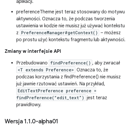
aplikacji.
preferenceTheme jest teraz stosowany do motywu
aktywności. Oznacza to, że podczas tworzenia
ustawienia w kodzie nie musisz już używać kontekstu
z
PreferenceManager#getContext()
– możesz
po prostu użyć kontekstu fragmentu lub aktywności.
Zmiany w interfejsie API
Przebudowano
findPreference()
, aby zwracał
<T extends Preference>
Oznacza to, że
podczas korzystania z findPreference() nie musisz
już jawnie rzutować ustawień. Na przykład,
EditTextPreference preference =
findPreference(“edit_text”)
jest teraz
prawidłowy.
Wersja 1
.
1
.
0-alpha01