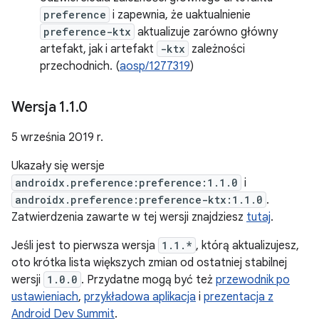
preference
i zapewnia, że uaktualnienie
preference-ktx
aktualizuje zarówno główny
artefakt, jak i artefakt
-ktx
zależności
przechodnich. (
aosp/1277319
)
Wersja 1
.
1
.
0
5 września 2019 r.
Ukazały się wersje
androidx.preference:preference:1.1.0
i
androidx.preference:preference-ktx:1.1.0
.
Zatwierdzenia zawarte w tej wersji znajdziesz
tutaj
.
Jeśli jest to pierwsza wersja
1.1.*
, którą aktualizujesz,
oto krótka lista większych zmian od ostatniej stabilnej
wersji
1.0.0
. Przydatne mogą być też
przewodnik po
ustawieniach
,
przykładowa aplikacja
i
prezentacja z
Android Dev Summit
.