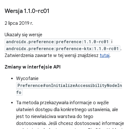
Wersja 1
.
1
.
0-rc01
2 lipca 2019 r.
Ukazały się wersje
androidx.preference:preference:1.1.0-rc01
i
androidx.preference:preference-ktx:1.1.0-rc01
.
Zatwierdzenia zawarte w tej wersji znajdziesz
tutaj
.
Zmiany w interfejsie API
Wycofanie
Preference#onInitializeAccessibilityNodeIn
fo
Ta metoda przekazywała informacje o węźle
ułatwień dostępu dla konkretnego ustawienia, ale
jest to niewłaściwa warstwa do tego
dostosowania. Jeśli chcesz dostosować informacje