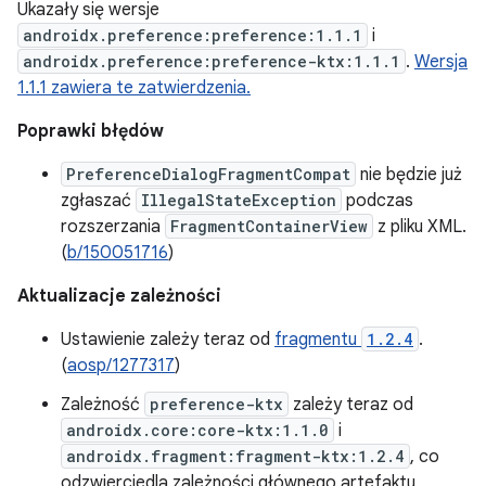
Ukazały się wersje
androidx.preference:preference:1.1.1
i
androidx.preference:preference-ktx:1.1.1
.
Wersja
1.1.1 zawiera te zatwierdzenia.
Poprawki błędów
PreferenceDialogFragmentCompat
nie będzie już
zgłaszać
IllegalStateException
podczas
rozszerzania
FragmentContainerView
z pliku XML.
(
b/150051716
)
Aktualizacje zależności
Ustawienie zależy teraz od
fragmentu
1.2.4
.
(
aosp/1277317
)
Zależność
preference-ktx
zależy teraz od
androidx.core:core-ktx:1.1.0
i
androidx.fragment:fragment-ktx:1.2.4
, co
odzwierciedla zależności głównego artefaktu