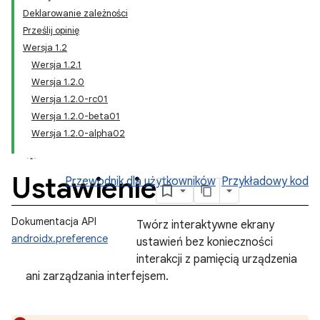
Deklarowanie zależności
Prześlij opinię
Wersja 1.2
Wersja 1.2.1
Wersja 1.2.0
Wersja 1.2.0-rc01
Wersja 1.2.0-beta01
Wersja 1.2.0-alpha02
Ustawienie
Przewodnik dla użytkowników
Przykładowy kod
Dokumentacja API
Twórz interaktywne ekrany
androidx.preference
ustawień bez konieczności
interakcji z pamięcią urządzenia
ani zarządzania interfejsem.