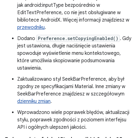
jak android:inputType bezpośrednio w
EditTextPreference, co nie jest obsługiwane w
bibliotece AndroidX. Więcej informacji znajdziesz w
przewodniku
.
Dodano
Preference.setCopyingEnabled()
. Gdy
jest ustawiona, długie naciśnięcie ustawienia
spowoduje wyświetlenie menu kontekstowego,
które umożliwia skopiowanie podsumowania
ustawienia.
Zaktualizowano styl SeekBarPreference, aby był
zgodny ze specyfikacjami Material. Inne zmiany w
SeekBarPreference znajdziesz w szczegółowym
dzienniku zmian
.
Wprowadzono wiele poprawek błędów, aktualizacji
stylu, poprawek zgodności z poziomem interfejsu
API i ogólnych ulepszeń jakości.