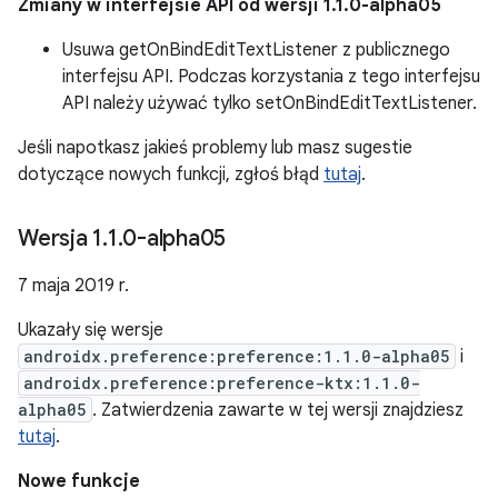
Zmiany w interfejsie API od wersji 1.1.0-alpha05
Usuwa getOnBindEditTextListener z publicznego
interfejsu API. Podczas korzystania z tego interfejsu
API należy używać tylko setOnBindEditTextListener.
Jeśli napotkasz jakieś problemy lub masz sugestie
dotyczące nowych funkcji, zgłoś błąd
tutaj
.
Wersja 1
.
1
.
0-alpha05
7 maja 2019 r.
Ukazały się wersje
androidx.preference:preference:1.1.0-alpha05
i
androidx.preference:preference-ktx:1.1.0-
alpha05
. Zatwierdzenia zawarte w tej wersji znajdziesz
tutaj
.
Nowe funkcje