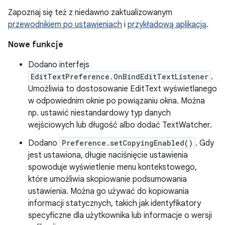
Zapoznaj się też z niedawno zaktualizowanym
przewodnikiem po ustawieniach
i
przykładową aplikacją
.
Nowe funkcje
Dodano interfejs
EditTextPreference.OnBindEditTextListener
.
Umożliwia to dostosowanie EditText wyświetlanego
w odpowiednim oknie po powiązaniu okna. Można
np. ustawić niestandardowy typ danych
wejściowych lub długość albo dodać TextWatcher.
Dodano
Preference.setCopyingEnabled()
. Gdy
jest ustawiona, długie naciśnięcie ustawienia
spowoduje wyświetlenie menu kontekstowego,
które umożliwia skopiowanie podsumowania
ustawienia. Można go używać do kopiowania
informacji statycznych, takich jak identyfikatory
specyficzne dla użytkownika lub informacje o wersji